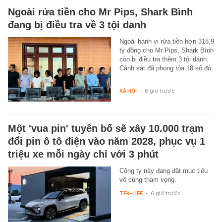
Ngoài rửa tiền cho Mr Pips, Shark Bình
đang bị điều tra về 3 tội danh
Ngoài hành vi rửa tiền hơn 318,9
tỷ đồng cho Mr Pips, Shark Bình
còn bị điều tra thêm 3 tội danh.
Cảnh sát đã phong tỏa 18 sổ đỏ,
…
XÃ HỘI
-
6 giờ trước
Một 'vua pin' tuyên bố sẽ xây 10.000 trạm
đổi pin ô tô điện vào năm 2028, phục vụ 1
triệu xe mỗi ngày chỉ với 3 phút
Công ty này đang đặt mục tiêu
vô cùng tham vọng.
TEK-LIFE
-
6 giờ trước