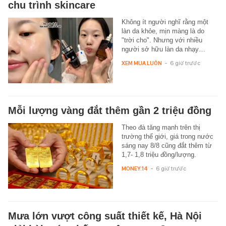
chu trình skincare
Không ít người nghĩ rằng một
làn da khỏe, mịn màng là do
"trời cho". Nhưng với nhiều
người sở hữu làn da nhạy…
XEM MUA LUÔN
-
6 giờ trước
Mỗi lượng vàng đắt thêm gần 2 triệu đồng
Theo đà tăng mạnh trên thị
trường thế giới, giá trong nước
sáng nay 8/8 cũng đắt thêm từ
1,7- 1,8 triệu đồng/lượng.
MONEY.14
-
6 giờ trước
Mưa lớn vượt công suất thiết kế, Hà Nội