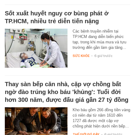
Sốt xuất huyết nguy cơ bùng phát ở
TP.HCM, nhiều trẻ diễn tiến nặng
Các bệnh truyền nhiễm tại
TP.HCM đang diễn biến phức
tạp, trong khi mùa mưa và tựu
trường đến gần làm gia tăng…
SỨC KHỎE
-
6 giờ trước
Thay sàn bếp căn nhà, cặp vợ chồng bất
ngờ đào trúng kho báu 'khủng': Tuổi đời
hơn 300 năm, được đấu giá gần 27 tỷ đồng
Kho báu gồm 266 đồng tiền vàng
có niên đại từ năm 1610 đến
1727 đã được một cặp vợ
chồng phát hiện dưới nền bếp…
THẾ GIỚI ĐÓ ĐÂY
-
6 giờ trước