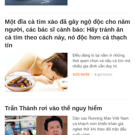
Một đĩa cà tím xào đã gây ngộ độc cho năm
người, các bác sĩ cảnh báo: Hãy tránh ăn
cà tím theo cách này, nó độc hơn cả thạch
tín
Điều đáng lo lại nằm ở những
thói quen chọn và nấu cà tím mà
nhiều gia đình vẫn duy trì.
SỨC KHỎE
-
6 giờ trước
Trấn Thành rơi vào thế nguy hiểm
Dàn sao Running Man Việt Nam
và khách mời khiến khán giả
nghẹt thở khi theo dõi trận đấu
cuối cùng.