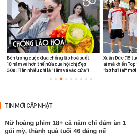
Bên trong cuộc đua chống lão hoá suốt
Xuân Đức (18 tuổi)
10 năm và hơn thế nữa của hội chị đẹp
ai mà khiến Top 1
30s: Tiền nhiều chỉ là “tấm vé vào cửa”!
"bở hơi tai" mới
TIN MỚI CẬP NHẬT
Nữ hoàng phim 18+ cả năm chỉ dám ăn 1
gói mỳ, thành quả tuổi 46 đáng nể