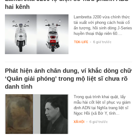
hai kênh
Lambretta J200 vừa chính thức
tái xuất với phong cách hoài cổ
ấn tượng, hồi sinh dòng J-Series
huyền thoại thập niên 60.…
TEK-LIFE
-
6 giờ trước
Phát hiện ảnh chân dung, ví khắc dòng chữ
‘Quân giải phóng’ trong mộ liệt sĩ chưa rõ
danh tính
Trong quá trình khai quật, lấy
mẫu hài cốt liệt sĩ phục vụ giám
định ADN tại Nghĩa trang liệt sĩ
Ngọc Hồi (xã Bờ Y, tỉnh…
XÃ HỘI
-
6 giờ trước