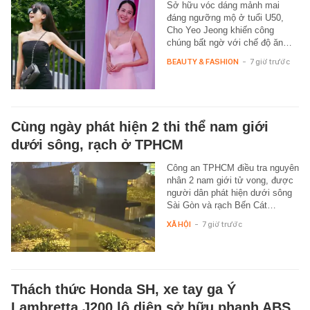
Sở hữu vóc dáng mảnh mai
đáng ngưỡng mộ ở tuổi U50,
Cho Yeo Jeong khiến công
chúng bất ngờ với chế độ ăn…
BEAUTY & FASHION
-
7 giờ trước
Cùng ngày phát hiện 2 thi thể nam giới
dưới sông, rạch ở TPHCM
Công an TPHCM điều tra nguyên
nhân 2 nam giới tử vong, được
người dân phát hiện dưới sông
Sài Gòn và rạch Bến Cát…
XÃ HỘI
-
7 giờ trước
Thách thức Honda SH, xe tay ga Ý
Lambretta J200 lộ diện sở hữu phanh ABS