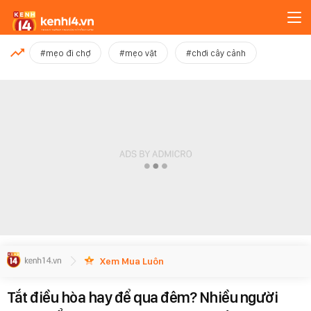
MỚI NHẤT
#mẹo đi chợ
#mẹo vặt
#chơi cây cảnh
Xem thêm
Xem Mua Luôn
Tắt điều hòa hay để qua đêm? Nhiều người