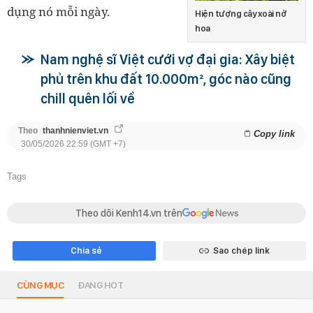
dụng nó mỗi ngày.
Hiện tượng cây xoài nở
hoa
Nam nghệ sĩ Việt cưới vợ đại gia: Xây biệt
phủ trên khu đất 10.000m², góc nào cũng
chill quên lối về
Theo
thanhnienviet.vn
Copy link
30/05/2026 22:59 (GMT +7)
Tags
Theo dõi Kenh14.vn trên
Chia sẻ
Sao chép link
CÙNG MỤC
ĐANG HOT