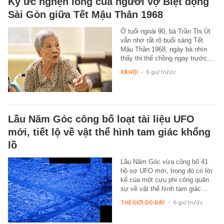
Ký ức nghẹn lòng của người vợ Biệt động
Sài Gòn giữa Tết Mậu Thân 1968
Ở tuổi ngoài 90, bà Trần Thị Út
vẫn nhớ rất rõ buổi sáng Tết
Mậu Thân 1968, ngày bà nhìn
thấy thi thể chồng ngay trước…
XÃ HỘI
-
6 giờ trước
Lầu Năm Góc công bố loạt tài liệu UFO
mới, tiết lộ về vật thể hình tam giác khổng
lồ
Lầu Năm Góc vừa công bố 41
hồ sơ UFO mới, trong đó có lời
kể của một cựu phi công quân
sự về vật thể hình tam giác…
THẾ GIỚI ĐÓ ĐÂY
-
6 giờ trước