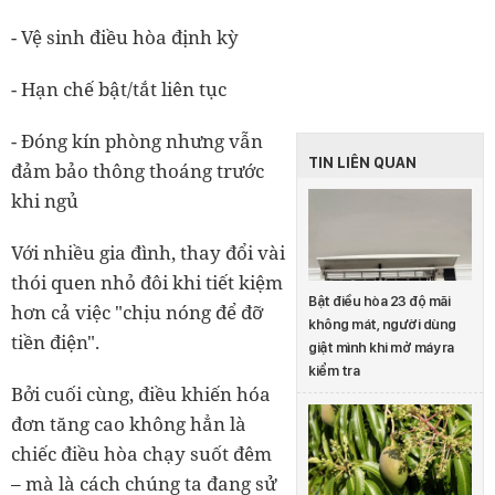
- Vệ sinh điều hòa định kỳ
- Hạn chế bật/tắt liên tục
- Đóng kín phòng nhưng vẫn
TIN LIÊN QUAN
đảm bảo thông thoáng trước
khi ngủ
Với nhiều gia đình, thay đổi vài
thói quen nhỏ đôi khi tiết kiệm
Bật điều hòa 23 độ mãi
hơn cả việc "chịu nóng để đỡ
không mát, người dùng
tiền điện".
giật mình khi mở máy ra
kiểm tra
Bởi cuối cùng, điều khiến hóa
đơn tăng cao không hẳn là
chiếc điều hòa chạy suốt đêm
– mà là cách chúng ta đang sử