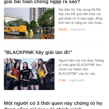
giải bài toán chống ngập ra sao?
Đại diện Sở Xây dựng Hà Nội
báo cáo kết quả triển khai các
giải pháp xử lý úng ngập, đồng
thời làm rõ năng lực tiêu thoát…
XÃ HỘI
-
6 giờ trước
"BLACKPINK hãy giải tán đi!"
Người hâm mộ cho rằng "không
ai chán ghét BLACKPINK hơn
chính các thành viên
BLACKPINK" vào lúc này.
STAR
-
6 giờ trước
Một người có 3 thói quen này chứng tỏ họ