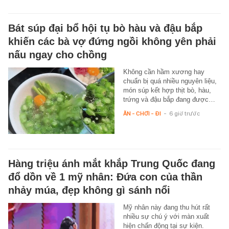
Bát súp đại bổ hội tụ bò hàu và đậu bắp
khiến các bà vợ đứng ngồi không yên phải
nấu ngay cho chồng
Không cần hầm xương hay
chuẩn bị quá nhiều nguyên liệu,
món súp kết hợp thịt bò, hàu,
trứng và đậu bắp đang được…
ĂN - CHƠI - ĐI
-
6 giờ trước
Hàng triệu ánh mắt khắp Trung Quốc đang
đổ dồn về 1 mỹ nhân: Đứa con của thần
nhảy múa, đẹp không gì sánh nổi
Mỹ nhân này đang thu hút rất
nhiều sự chú ý với màn xuất
hiện chấn động tại sự kiện.