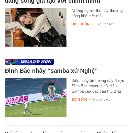
đang sống giả tạo với chính mình
Những người thế này thường
sống khá mệt mỏi.
HỌC ĐƯỜNG
-
6 giờ trước
Đình Bắc nhảy “samba xứ Nghệ”
Điệu nhảy ấn tượng này được
Đình Bắc cover lại từ điệu
Samba của các cầu thủ Brazil.
ĐỜI SỐNG
-
6 giờ trước