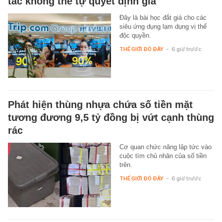
tác không thể tự quyết định giá
Đây là bài học đắt giá cho các
siêu ứng dụng lạm dụng vị thế
độc quyền.
THẾ GIỚI ĐÓ ĐÂY
-
6 giờ trước
Phát hiện thùng nhựa chứa số tiền mặt
tương đương 9,5 tỷ đồng bị vứt cạnh thùng
rác
Cơ quan chức năng lập tức vào
cuộc tìm chủ nhân của số tiền
trên.
THẾ GIỚI ĐÓ ĐÂY
-
6 giờ trước