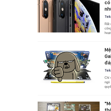
có
nh
Tek
Rất 
công
hoạt
Mệ
Ga
đá
Tek
Chỉ 
ngó 
quyế
"M
th