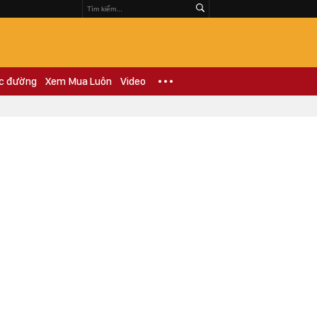
c đường
Xem Mua Luôn
Video