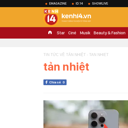
EMAGAZINE
ID.14
SHOWLIVE
Star
Ciné
Musik
Beauty & Fashion
TIN TỨC VỀ TẢN NHIỆT - TAN NHIET
tản nhiệt
Chia sẻ
0