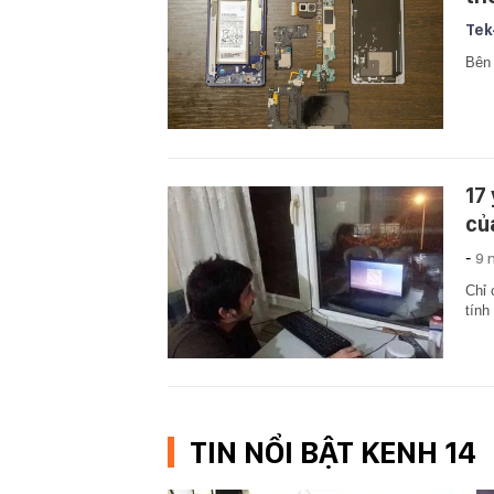
Tek
Bên 
17
củ
-
9 
Chỉ 
tính
TIN NỔI BẬT KENH 14