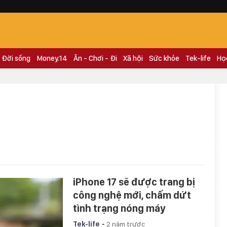
Đời sống
Money.14
Ăn - Chơi - Đi
Xã hội
Sức khỏe
Tek-life
Họ
iPhone 17 sẽ được trang bị
công nghệ mới, chấm dứt
tình trạng nóng máy
-
Tek-life
2 năm trước