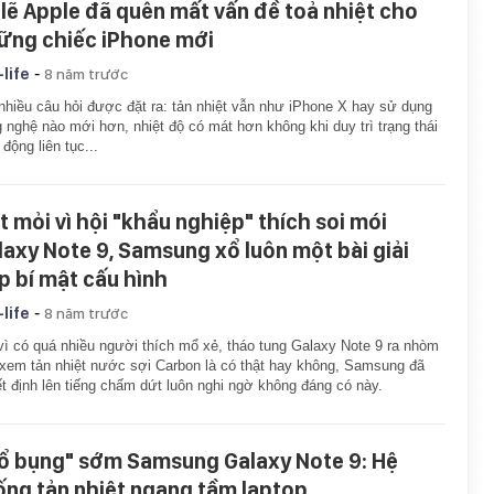
 lẽ Apple đã quên mất vấn đề toả nhiệt cho
ững chiếc iPhone mới
-
-life
8 năm trước
nhiều câu hỏi được đặt ra: tản nhiệt vẫn như iPhone X hay sử dụng
 nghệ nào mới hơn, nhiệt độ có mát hơn không khi duy trì trạng thái
 động liên tục...
t mỏi vì hội "khẩu nghiệp" thích soi mói
laxy Note 9, Samsung xổ luôn một bài giải
p bí mật cấu hình
-
-life
8 năm trước
vì có quá nhiều người thích mổ xẻ, tháo tung Galaxy Note 9 ra nhòm
xem tản nhiệt nước sợi Carbon là có thật hay không, Samsung đã
t định lên tiếng chấm dứt luôn nghi ngờ không đáng có này.
ổ bụng" sớm Samsung Galaxy Note 9: Hệ
ống tản nhiệt ngang tầm laptop