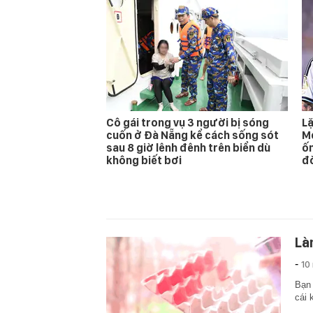
Cô gái trong vụ 3 người bị sóng
Lặ
cuốn ở Đà Nẵng kể cách sống sót
Me
sau 8 giờ lênh đênh trên biển dù
ốm
không biết bơi
đ
Là
-
10
Bạn 
cái 