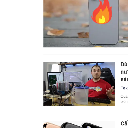
Dù
nư
sá
Tek
Quả 
biến
Cấ