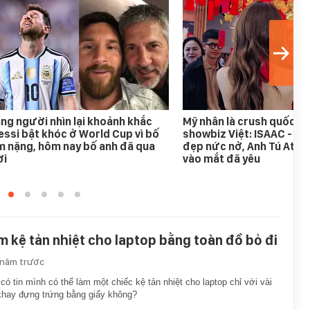
ng người nhìn lại khoảnh khắc
Mỹ nhân là crush quốc d
ssi bật khóc ở World Cup vì bố
showbiz Việt: ISAAC - Bi
 nặng, hôm nay bố anh đã qua
đẹp nức nở, Anh Tú Atus
ời
vào mắt đã yêu
m kệ tản nhiệt cho laptop bằng toàn đồ bỏ đi
 năm trước
có tin mình có thể làm một chiếc kệ tản nhiệt cho laptop chỉ với vài
khay đựng trứng bằng giấy không?