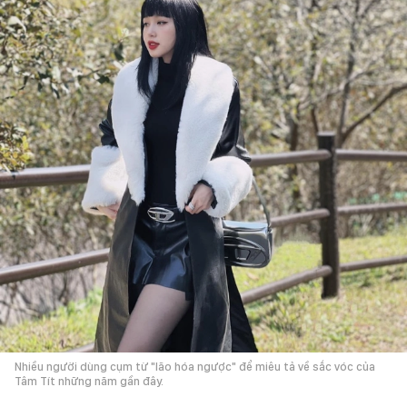
Nhiều người dùng cụm từ "lão hóa ngược" để miêu tả về sắc vóc của
Tâm Tít những năm gần đây.