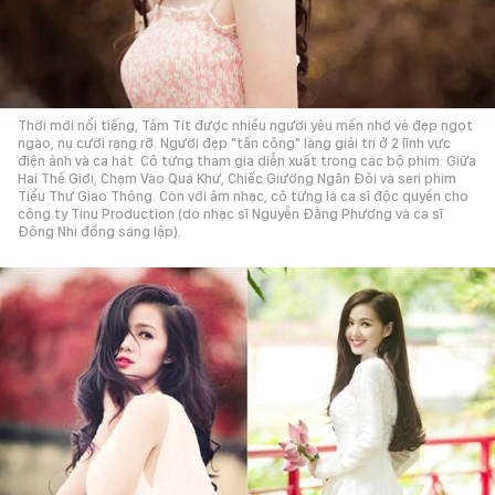
Thời mới nổi tiếng, Tâm Tít được nhiều người yêu mến nhờ vẻ đẹp ngọt
ngào, nụ cười rạng rỡ. Người đẹp "tấn công" làng giải trí ở 2 lĩnh vực
điện ảnh và ca hát. Cô từng tham gia diễn xuất trong các bộ phim: Giữa
Hai Thế Giới, Chạm Vào Quá Khứ, Chiếc Giường Ngăn Đôi và seri phim
Tiểu Thư Giao Thông. Còn với âm nhạc, cô từng là ca sĩ độc quyền cho
công ty Tinu Production (do nhạc sĩ Nguyễn Đằng Phương và ca sĩ
Đông Nhi đồng sáng lập).