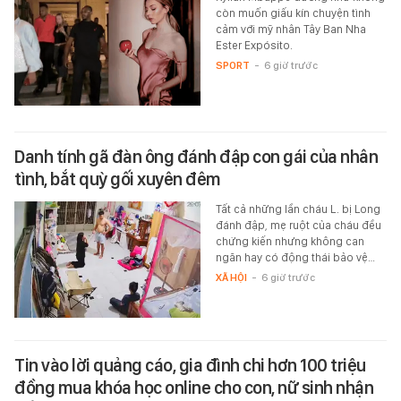
còn muốn giấu kín chuyện tình
cảm với mỹ nhân Tây Ban Nha
Ester Expósito.
SPORT
-
6 giờ trước
Danh tính gã đàn ông đánh đập con gái của nhân
tình, bắt quỳ gối xuyên đêm
Tất cả những lần cháu L. bị Long
đánh đập, mẹ ruột của cháu đều
chứng kiến nhưng không can
ngăn hay có động thái bảo vệ…
XÃ HỘI
-
6 giờ trước
Tin vào lời quảng cáo, gia đình chi hơn 100 triệu
đồng mua khóa học online cho con, nữ sinh nhận