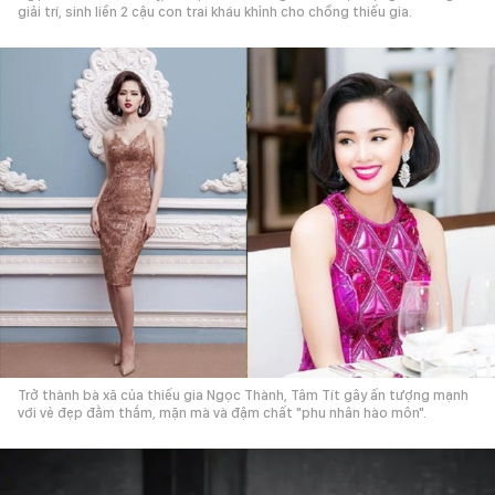
giải trí, sinh liền 2 cậu con trai kháu khỉnh cho chồng thiếu gia.
Trở thành bà xã của thiếu gia Ngọc Thành, Tâm Tít gây ấn tượng mạnh
với vẻ đẹp đằm thắm, mặn mà và đậm chất "phu nhân hào môn".