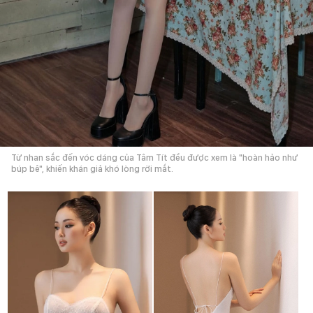
Từ nhan sắc đến vóc dáng của Tâm Tít đều được xem là "hoàn hảo như
búp bê", khiến khán giả khó lòng rời mắt.