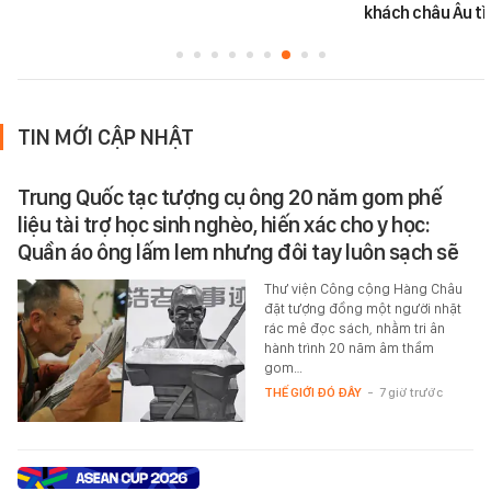
khách châu Âu tì
TIN MỚI CẬP NHẬT
Trung Quốc tạc tượng cụ ông 20 năm gom phế
liệu tài trợ học sinh nghèo, hiến xác cho y học:
Quần áo ông lấm lem nhưng đôi tay luôn sạch sẽ
Thư viện Công cộng Hàng Châu
đặt tượng đồng một người nhặt
rác mê đọc sách, nhằm tri ân
hành trình 20 năm âm thầm
gom…
THẾ GIỚI ĐÓ ĐÂY
-
7 giờ trước