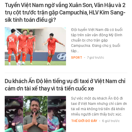
Tuyển Việt Nam ngờ vắng Xuân Son, Văn Hậu và 2
trụ cột trước trận gặp Campuchia, HLV Kim Sang-
sik tính toán điều gì?
Đội tuyển Việt Nam đã có buổi
tập trên sân vận động Mỹ Đình
chuẩn bị cho trận gặp
Campuchia. Đáng chú ý, buổi
tập…
SPORT
-
7 giờ trước
Du khách Ấn Độ lên tiếng vụ đi taxi ở Việt Nam chỉ
cảm ơn tài xế thay vì trả tiền cuốc xe
Sự việc một du khách Ấn Độ đi
taxi ở Việt Nam nhưng chỉ cảm ơn
tài xế mà không trả tiền đã khiến
nhiều người cảm thấy bức xúc.
THẾ GIỚI ĐÓ ĐÂY
-
6 giờ trước