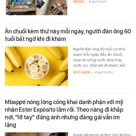
XÃ HỘI
-
6 giờ trước
Ăn chuối kèm thứ này mỗi ngày, người đàn ông 60
tuổi bất ngờ khi đi khám
Người đàn ông 60 tuổi có thói
quen mỗi ngày đều ăn chuối,
mùa hè uống nước dừa thay
nước lọc. Đến khi đi khám, kết…
SỨC KHỎE
-
6 giờ trước
Mbappé nóng lòng công khai danh phận với mỹ
nhân Ester Expósito lắm rồi: Theo nàng đi khắp
nơi, "lỡ tay" đăng ảnh nhưng đàng gái vẫn im
lặng
Kylian Mbappé dường như không