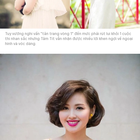
Tuy vướng nghi vấn "tân trang vòng 1" đến mức phải rút lui khỏi 1 cuộc
thi nhan sắc nhưng Tâm Tít vẫn nhận được nhiều lời khen ngợi về ngoại
hình và vóc dáng.