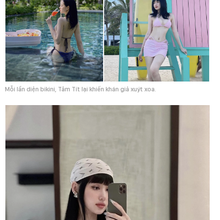
Mỗi lần diện bikini, Tâm Tít lại khiến khán giả xuýt xoa.