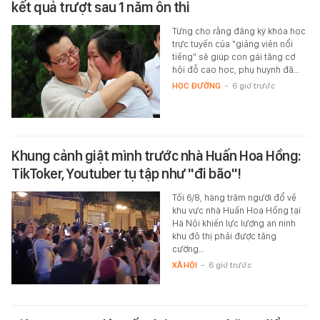
kết quả trượt sau 1 năm ôn thi
Từng cho rằng đăng ký khóa học
trực tuyến của "giảng viên nổi
tiếng" sẽ giúp con gái tăng cơ
hội đỗ cao học, phụ huynh đã…
HỌC ĐƯỜNG
-
6 giờ trước
Khung cảnh giật mình trước nhà Huấn Hoa Hồng:
TikToker, Youtuber tụ tập như "đi bão"!
Tối 6/8, hàng trăm người đổ về
khu vực nhà Huấn Hoa Hồng tại
Hà Nội khiến lực lượng an ninh
khu đô thị phải được tăng
cường…
XÃ HỘI
-
6 giờ trước