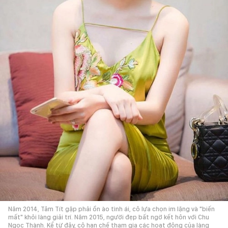
Năm 2014, Tâm Tít gặp phải ồn ào tình ái, cô lựa chọn im lặng và "biến
mất" khỏi làng giải trí. Năm 2015, người đẹp bất ngờ kết hôn với Chu
Ngọc Thành. Kể từ đây, cô hạn chế tham gia các hoạt động của làng