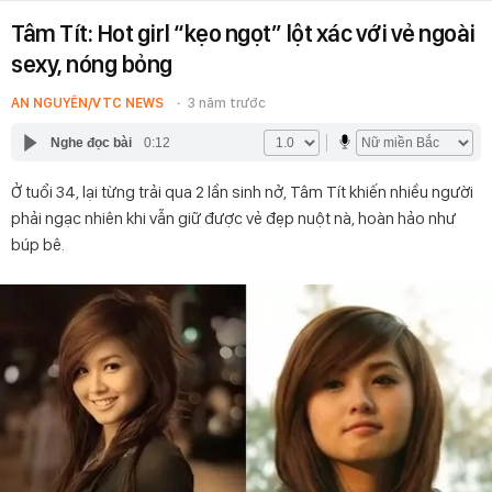
Tâm Tít: Hot girl “kẹo ngọt” lột xác với vẻ ngoài
sexy, nóng bỏng
AN NGUYÊN/VTC NEWS
3 năm trước
Nghe đọc bài
0:12
Ở tuổi 34, lại từng trải qua 2 lần sinh nở, Tâm Tít khiến nhiều người
phải ngạc nhiên khi vẫn giữ được vẻ đẹp nuột nà, hoàn hảo như
búp bê.