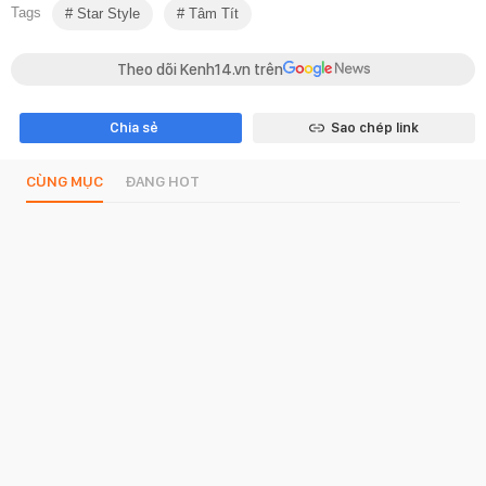
Tags
Star Style
Tâm Tít
Theo dõi Kenh14.vn trên
Chia sẻ
Sao chép link
CÙNG MỤC
ĐANG HOT