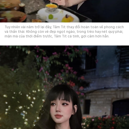
Tuy nhiên vài năm trở lại đây, Tâm Tít thay đổi hoàn toàn về phong cách
và thần thái. Không còn vẻ đẹp ngọt ngào, trong trẻo hay nét quý phái,
mặn mà của thời điểm trước, Tâm Tít cá tính, gợi cảm hơn hẳn.