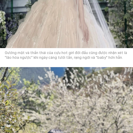
Gương mặt và thần thái của cựu hot girl đời đầu cũng được nhận xét là
"lão hóa ngược" khi ngày càng tươi tắn, rạng ngời và "baby" hơn hẳn.