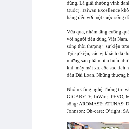
dùng. Là giải thưởng vinh dan
Quốc), Taiwan Excellence khô
hàng đến với một cuộc sống d
Vừa qua, nhằm tăng cường quả
với người tiêu dùng Việt Nam
sống thời thượng", sự kiện tươ
Tại sự kiện, các vị khách đã đ
những sản phẩm tiêu biểu như 
khí, máy mát xa, cốc sạc tích
đầu Đài Loan. Những thương h
Nhóm Công nghệ Thông tin và
GIGABYTE; InWin; IPEVO; Mak
sống: AROMASE; ATUNAS; Der
Johnson; Oh-care; O’right;