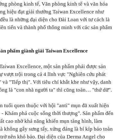
ởng phòng kinh tế, Văn phòng kinh tế và văn hóa
ng hiệu đạt giải thưởng Taiwan Excellence như
là những đại diện cho Đài Loan với tư cách là
iên tiến và thành phố thông minh với các sản phẩm
sản phẩm giành giải Taiwan Excellence
Taiwan Excellence, một sản phẩm phải được sản
sự vượt trội trong cả 4 lĩnh vực "Nghiên cứu phát
" và "Tiếp thị". Với tiêu chí khắt khe như vậy, danh
ông là "con nhà người ta" thì cũng toàn… "thứ dữ".
n tuổi quen thuộc với hội "anti" mụn đã xuất hiện
e - Khám phá cuộc sống thời thượng". Sản phẩm đến
rất cao nhờ khả năng khiến mụn tàng hình, làm
à không gây sưng tấy, xứng đáng là bí kíp bảo toàn
 trở nên khó bảo. Đại diện của Derma Angel cho