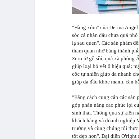
"Hàng xóm" của Derma Angel t
sóc cá nhân dẫu chưa quá phổ 
lạ sau quen". Các sản phẩm đế
tham quan nhờ bảng thành phần
Zero từ gỗ sồi, quả xà phòng 
giúp loại bỏ vết ố hiệu quả; m
cốc tự nhiên giúp da nhanh ch
giúp da đầu khỏe mạnh, cân bằ
"Bằng cách cung cấp các sản p
góp phần nâng cao phúc lợi củ
sinh thái. Thông qua sự kiện
khách hàng và doanh nghiệp Vi
trường và cùng chúng tôi thực 
tốt đẹp hơn"
, Đại diện O'right 