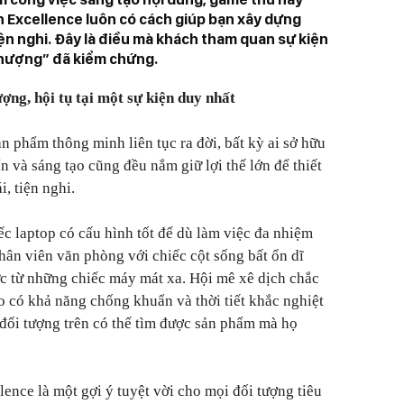
 Excellence luôn có cách giúp bạn xây dựng
iện nghi. Đây là điều mà khách tham quan sự kiện
thượng” đã kiểm chứng.
ượng, hội tụ tại một sự kiện duy nhất
ản phẩm thông minh liên tục ra đời, bất kỳ ai sở hữu
n và sáng tạo cũng đều nắm giữ lợi thế lớn để thiết
, tiện nghi.
ếc laptop có cấu hình tốt để dù làm việc đa nhiệm
ân viên văn phòng với chiếc cột sống bất ổn dĩ
ực từ những chiếc máy mát xa. Hội mê xê dịch chắc
o có khả năng chống khuẩn và thời tiết khắc nghiệt
đối tượng trên có thể tìm được sản phẩm mà họ
ence là một gợi ý tuyệt vời cho mọi đối tượng tiêu