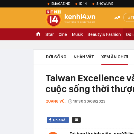
EMAGAZINE
ID.14
SHOWLIVE
T
Star
Ciné
Musik
Beauty & Fashion
Đời
ĐỜI SỐNG
NHÂN VẬT
XEM ĂN CHƠI
Taiwan Excellence 
cuộc sống thời thượ
QUANG VŨ,
19:30 30/08/2023
Chia sẻ
Dù bạn là sinh viên, người l