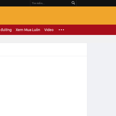
 đường
Xem Mua Luôn
Video