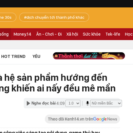
he 30s
dịch chuyển tới thành phố khác
 sống
Money.14
Ăn - Chơi - Đi
Xã hội
Sức khỏe
Tek-life
Học
HOT TREND
YÊU
và hệ sản phẩm hướng đến
ng khiến ai nấy đều mê mẩn
4:09
Nghe đọc bài
Theo dõi Kenh14.vn trên
àm công việc sáng tạo nội dung, game thủ hay