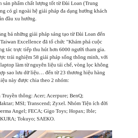
h sản phẩm chất lượng tốt từ Đài Loan (Trung
ng có gì ngoài hệ giải pháp đa dạng hướng khách
ẫn đầu xu hướng.
ng bá những giải pháp sáng tạo từ Đài Loan đến
, Taiwan Excellence đã tổ chức "Khám phá cuộc
ng tác trực tiếp thu hút hơn 6000 người tham gia.
ược trải nghiệm 58 giải pháp sống thông minh, với
laptop làm từ nguyên liệu tái chế, vòng lọc không
 hợp sao lưu dữ liệu… đến từ 23 thương hiệu hàng
iệu này được chia theo 2 nhóm:
 Truyền thông: Acer; Acerpure; BenQ;
tar; MSI; Transcend; Zyxel. Nhóm Tiện ích đời
ma Angel; FECA; Gigo Toys; Hopax; Ible;
 SAKURA; Tokuyo; SAEKO.