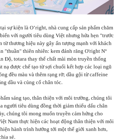
ại sự kiện là O’right, nhà cung cấp sản phẩm chăm
biến với người tiêu dùng Việt nhưng hứa hẹn "trước
n từ thương hiệu này gây ấn tượng mạnh với khách
 "thuần" thiên nhiên: kem đánh răng O'right Nº
Ấn Độ, totara thay thế chất mài mòn truyền thống
ặt nạ được chế tạo từ sợi chuối kết hợp các loại ngũ
óng đều màu và thêm rạng rỡ; dầu gội từ caffeine
ng dầu và củng cố chân tóc.
hẩm sáng tạo, thân thiện với môi trường, chúng tôi
a người tiêu dùng đồng thời giảm thiểu dấu chân
 này, chúng tôi mong muốn truyền cảm hứng cho
ệt Nam thực hiện các hoạt động thân thiện với môi
hiện hành trình hướng tới một thế giới xanh hơn,
chia sẻ.