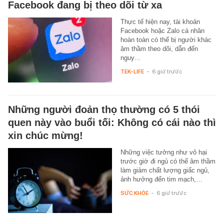
Facebook đang bị theo dõi từ xa
Thực tế hiện nay, tài khoản
Facebook hoặc Zalo cá nhân
hoàn toàn có thể bị người khác
âm thầm theo dõi, dẫn đến
nguy…
TEK-LIFE
-
6 giờ trước
Những người đoản thọ thường có 5 thói
quen này vào buổi tối: Không có cái nào thì
xin chúc mừng!
Những việc tưởng như vô hại
trước giờ đi ngủ có thể âm thầm
làm giảm chất lượng giấc ngủ,
ảnh hưởng đến tim mạch,…
SỨC KHỎE
-
6 giờ trước