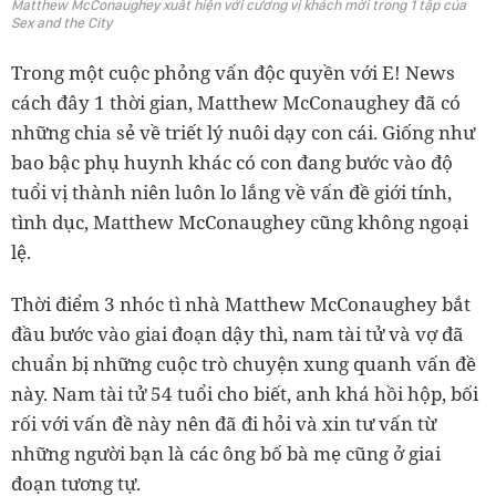
Matthew McConaughey xuất hiện với cương vị khách mời trong 1 tập của
Sex and the City
Trong một cuộc phỏng vấn độc quyền với E! News
cách đây 1 thời gian, Matthew McConaughey đã có
những chia sẻ về triết lý nuôi dạy con cái. Giống như
bao bậc phụ huynh khác có con đang bước vào độ
tuổi vị thành niên luôn lo lắng về vấn đề giới tính,
tình dục, Matthew McConaughey cũng không ngoại
lệ.
Thời điểm 3 nhóc tì nhà Matthew McConaughey bắt
đầu bước vào giai đoạn dậy thì, nam tài tử và vợ đã
chuẩn bị những cuộc trò chuyện xung quanh vấn đề
này. Nam tài tử 54 tuổi cho biết, anh khá hồi hộp, bối
rối với vấn đề này nên đã đi hỏi và xin tư vấn từ
những người bạn là các ông bố bà mẹ cũng ở giai
đoạn tương tự.