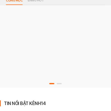
CÙNG MỤC
ĐANG HOT
TIN NỔI BẬT KÊNH14