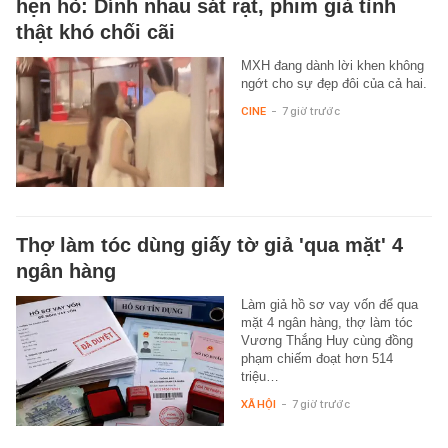
hẹn hò: Dính nhau sát rạt, phim giả tình
thật khó chối cãi
MXH đang dành lời khen không
ngớt cho sự đẹp đôi của cả hai.
CINE
-
7 giờ trước
Thợ làm tóc dùng giấy tờ giả 'qua mặt' 4
ngân hàng
Làm giả hồ sơ vay vốn để qua
mặt 4 ngân hàng, thợ làm tóc
Vương Thắng Huy cùng đồng
phạm chiếm đoạt hơn 514
triệu…
XÃ HỘI
-
7 giờ trước