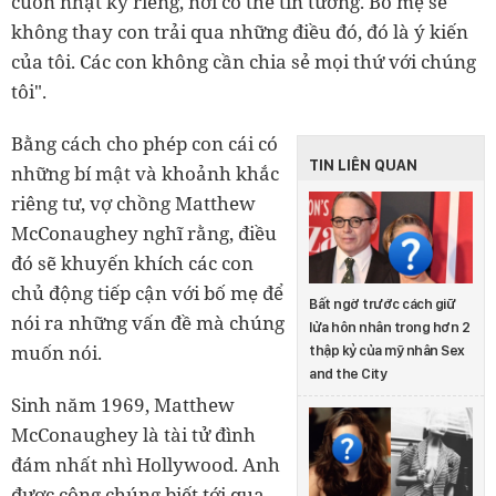
cuốn nhật ký riêng, nơi có thể tin tưởng. Bố mẹ sẽ
không thay con trải qua những điều đó, đó là ý kiến
của tôi. Các con không cần chia sẻ mọi thứ với chúng
tôi".
Bằng cách cho phép con cái có
TIN LIÊN QUAN
những bí mật và khoảnh khắc
riêng tư, vợ chồng Matthew
McConaughey nghĩ rằng, điều
đó sẽ khuyến khích các con
chủ động tiếp cận với bố mẹ để
Bất ngờ trước cách giữ
nói ra những vấn đề mà chúng
lửa hôn nhân trong hơn 2
muốn nói.
thập kỷ của mỹ nhân Sex
and the City
Sinh năm 1969, Matthew
McConaughey là tài tử đình
đám nhất nhì Hollywood. Anh
được công chúng biết tới qua