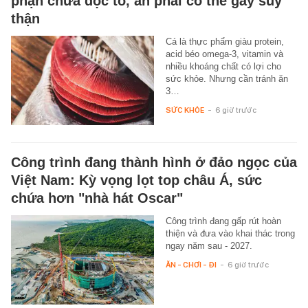
phận chứa độc tố, ăn phải có thể gây suy
thận
Cá là thực phẩm giàu protein,
acid béo omega-3, vitamin và
nhiều khoáng chất có lợi cho
sức khỏe. Nhưng cần tránh ăn
3…
SỨC KHỎE
-
6 giờ trước
Công trình đang thành hình ở đảo ngọc của
Việt Nam: Kỳ vọng lọt top châu Á, sức
chứa hơn "nhà hát Oscar"
Công trình đang gấp rút hoàn
thiện và đưa vào khai thác trong
ngay năm sau - 2027.
ĂN - CHƠI - ĐI
-
6 giờ trước