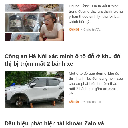
Phùng Hồng Huệ là đối tượng
trong đường dây giả danh lương
y bán thuốc sinh lý, thu lợi bất
chính tiền tỷ.
XÃ HỘI
-
6 giờ trước
Công an Hà Nội xác minh ô tô đỗ ở khu đô
thị bị trộm mất 2 bánh xe
Một ô tô đỗ qua đêm ở khu đô
thị Thanh Hà, đến sáng hôm sau
chủ xe phát hiện bị trộm tháo
mất 2 bánh xe, gầm xe được
kê…
XÃ HỘI
-
6 giờ trước
Dấu hiệu phát hiện tài khoản Zalo và