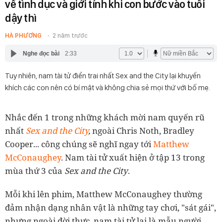
về tình dục và giới tính khi con bước vào tuổi
dậy thì
HÀ PHƯƠNG
2 năm trước
Nghe đọc bài
2:33
Tuy nhiên, nam tài tử điển trai nhất Sex and the City lại khuyến
khích các con nên có bí mật và không chia sẻ mọi thứ với bố mẹ.
Nhắc đến 1 trong những khách mời nam quyến rũ
nhất
Sex and the City
,
ngoài Chris Noth, Bradley
Cooper... công chúng sẽ nghĩ ngay tới
Matthew
McConaughey
. Nam tài tử xuất hiện ở tập 13 trong
mùa thứ 3 của
Sex and the City
.
Mỗi khi lên phim, Matthew McConaughey thường
đảm nhận dạng nhân vật là những tay chơi, "sát gái",
nhưng ngoài đời thực, nam tài tử lại là mẫu người