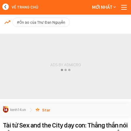
MỚI NHẤT
VỀ TRANG CHỦ
MỚI NHẤT
#Ồn ào của Thư Đan Nguyễn
Xem thêm
Star
Tài tử Sex and the City dạy con: Thẳng thắn nói