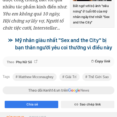
nhiều tác phẩm kinh điển như:
Bất ngờ với bộ ảnh "siêu
nóng" ở tuổi 60 của mỹ
Yêu em không quá 10 ngày,
nhân ngây thơ nhất "Sex
Hội chứng sợ lấy vợ, Người tổ
and the City"
chức tiệc cưới, Interstellar...
Mỹ nhân giàu nhất "Sex and the City" bị
bạn thân người yêu coi thường vì điều này
Copy link
Theo
Phụ Nữ Số
Tags
Matthew Mcconaughey
Giải Trí
Thế Giới Sao
Theo dõi Kenh14.vn trên
Chia sẻ
Sao chép link