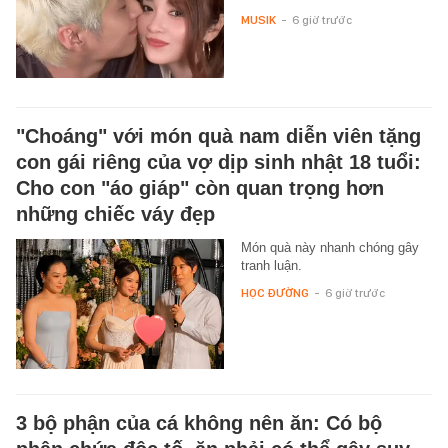
MUSIK
-
6 giờ trước
"Choáng" với món quà nam diễn viên tặng
con gái riêng của vợ dịp sinh nhật 18 tuổi:
Cho con "áo giáp" còn quan trọng hơn
những chiếc váy đẹp
Món quà này nhanh chóng gây
tranh luận.
HỌC ĐƯỜNG
-
6 giờ trước
3 bộ phận của cá không nên ăn: Có bộ