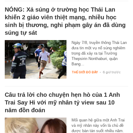
NÓNG: Xả súng ở trường học Thái Lan
khiến 2 giáo viên thiệt mạng, nhiều học
sinh bị thương, nghi phạm gây án đã dùng
súng tự sát
Ngày 7/8, truyền thông Thái Lan
đưa tin một vụ nổ súng nghiêm
trọng đã xảy ra tại Trường
Thepsirin Nonthaburi, quận
Bang…
THẾ GIỚI ĐÓ ĐÂY
-
6 giờ trước
Câu trả lời cho chuyện hẹn hò của 1 Anh
Trai Say Hi với mỹ nhân tỷ view sau 10
năm đồn đoán
Mối quan hệ giữa một Anh Trai
và mỹ nhân này vốn là chủ đề
được bàn tán suốt nhiều năm.