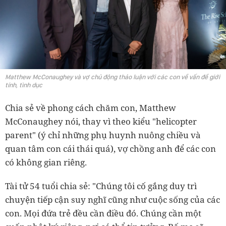
Matthew McConaughey và vợ chủ động thảo luận với các con về vấn đề giới
tính, tình dục
Chia sẻ về phong cách chăm con, Matthew
McConaughey nói, thay vì theo kiểu "helicopter
parent" (ý chỉ những phụ huynh nuông chiều và
quan tâm con cái thái quá), vợ chồng anh để các con
có không gian riêng.
Tài tử 54 tuổi chia sẻ: "Chúng tôi cố gắng duy trì
chuyện tiếp cận suy nghĩ cũng như cuộc sống của các
con. Mọi đứa trẻ đều cần điều đó. Chúng cần một