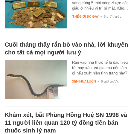
vàng cùng 5 thỏi vàng được cất
giấu ở nhiều vị trí bí mật. Kho…
THẾ GIỚI ĐÓ ĐÂY
-
6 giờ trước
Cuối tháng thấy rắn bò vào nhà, lời khuyên
cho tất cả mọi người lưu ý
Rắn vào nhà thực tế là dấu hiệu
tốt hay xấu, và gia chủ nên làm
gì nếu xuất hiện tình trạng này?
XEM MUA LUÔN
-
6 giờ trước
Khám xét, bắt Phùng Hồng Huệ SN 1998 và
11 người liên quan 120 tỷ đồng tiền bán
thuốc sinh lý nam