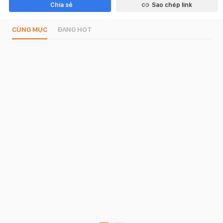
Chia sẻ
Sao chép link
CÙNG MỤC
ĐANG HOT