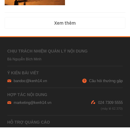
Xem thêm
CHỊU TRÁCH NHIỆM QUẢN LÝ NỘI DUNG
Bà Nguyễn Bích Minh
Ý KIẾN BÀI VIẾT
bandoc@kenh14.vn
Câu hỏi thường gặp
HỢP TÁC NỘI DUNG
marketing@kenh14.vn
024 7309 5555
HỖ TRỢ QUẢNG CÁO