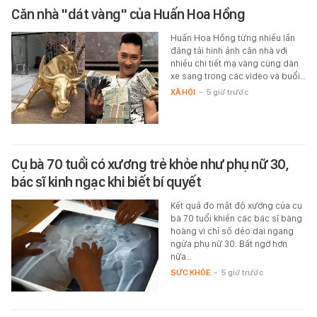
Căn nhà "dát vàng" của Huấn Hoa Hồng
Huấn Hoa Hồng từng nhiều lần
đăng tải hình ảnh căn nhà với
nhiều chi tiết mạ vàng cùng dàn
xe sang trong các video và buổi…
XÃ HỘI
-
5 giờ trước
Cụ bà 70 tuổi có xương trẻ khỏe như phụ nữ 30,
bác sĩ kinh ngạc khi biết bí quyết
Kết quả đo mật độ xương của cụ
bà 70 tuổi khiến các bác sĩ bàng
hoàng vì chỉ số dẻo dai ngang
ngửa phụ nữ 30. Bất ngờ hơn
nữa…
SỨC KHỎE
-
5 giờ trước