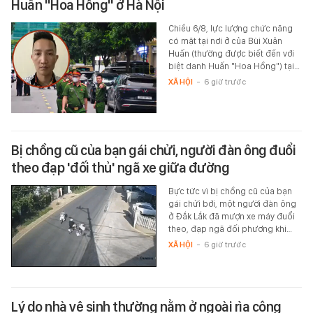
Huấn "Hoa Hồng" ở Hà Nội
Chiều 6/8, lực lượng chức năng
có mặt tại nơi ở của Bùi Xuân
Huấn (thường được biết đến với
biệt danh Huấn "Hoa Hồng") tại…
XÃ HỘI
-
6 giờ trước
Bị chồng cũ của bạn gái chửi, người đàn ông đuổi
theo đạp 'đối thủ' ngã xe giữa đường
Bực tức vì bị chồng cũ của bạn
gái chửi bới, một người đàn ông
ở Đắk Lắk đã mượn xe máy đuổi
theo, đạp ngã đối phương khi…
XÃ HỘI
-
6 giờ trước
Lý do nhà vệ sinh thường nằm ở ngoài rìa công