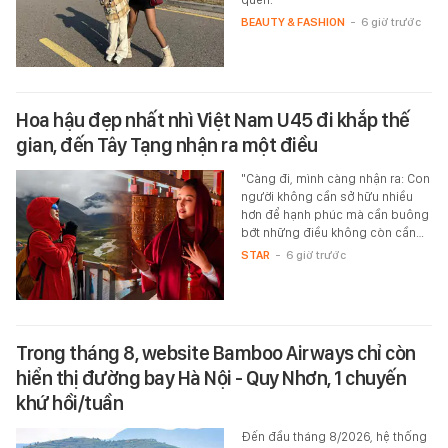
BEAUTY & FASHION
-
6 giờ trước
Hoa hậu đẹp nhất nhì Việt Nam U45 đi khắp thế
gian, đến Tây Tạng nhận ra một điều
"Càng đi, mình càng nhận ra: Con
người không cần sở hữu nhiều
hơn để hạnh phúc mà cần buông
bớt những điều không còn cần…
STAR
-
6 giờ trước
Trong tháng 8, website Bamboo Airways chỉ còn
hiển thị đường bay Hà Nội - Quy Nhơn, 1 chuyến
khứ hồi/tuần
Đến đầu tháng 8/2026, hệ thống