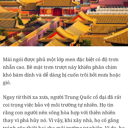
Mái ngói được phủ một lớp men đặc biệt có độ trơn
nhẵn cao. Bề mặt trơn trượt này khiến phân chim
khó bám dính và dễ dàng bị cuốn trôi bởi mưa hoặc
gió.
Ngay từ thời xa xưa, người Trung Quốc cổ đại đã rất
coi trọng việc bảo vệ môi trường tự nhiên. Họ tin
rằng con người nên sống hòa hợp với thiên nhiên
thay vì phá hủy nó. Vì vậy, khi xây nhà, họ cố gắng
tránh gây thiệt hại cho môi trường tự nhiên. Ví dụ, họ