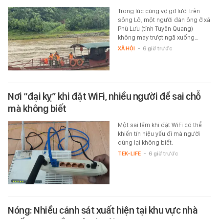
Trong lúc cùng vợ gỡ lưới trên
sông Lô, một người đàn ông ở xã
Phù Lưu (tỉnh Tuyên Quang)
không may trượt ngã xuống…
XÃ HỘI
-
6 giờ trước
Nơi “đại kỵ” khi đặt WiFi, nhiều người để sai chỗ
mà không biết
Một sai lầm khi đặt WiFi có thể
khiến tín hiệu yếu đi mà người
dùng lại không biết.
TEK-LIFE
-
6 giờ trước
Nóng: Nhiều cảnh sát xuất hiện tại khu vực nhà