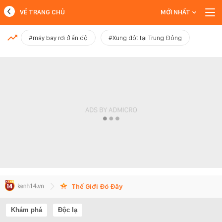
VỀ TRANG CHỦ
MỚI NHẤT
MỚI NHẤT
#máy bay rơi ở ấn độ
#Xung đột tại Trung Đông
Xem thêm
Thế Giới Đó Đây
Khám phá
Độc lạ