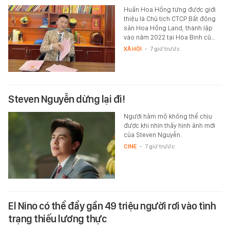
Huấn Hoa Hồng từng được giới
thiệu là Chủ tịch CTCP Bất động
sản Hoa Hồng Land, thành lập
vào năm 2022 tại Hòa Bình cũ…
XÃ HỘI
-
7 giờ trước
Steven Nguyễn dừng lại đi!
Người hâm mộ không thể chịu
được khi nhìn thấy hình ảnh mới
của Steven Nguyễn.
CINE
-
7 giờ trước
El Nino có thể đẩy gần 49 triệu người rơi vào tình
trạng thiếu lương thực