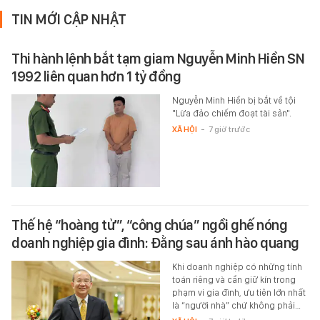
TIN MỚI CẬP NHẬT
Thi hành lệnh bắt tạm giam Nguyễn Minh Hiền SN
1992 liên quan hơn 1 tỷ đồng
Nguyễn Minh Hiền bị bắt về tội
"Lừa đảo chiếm đoạt tài sản".
XÃ HỘI
-
7 giờ trước
Thế hệ “hoàng tử”, “công chúa” ngồi ghế nóng
doanh nghiệp gia đình: Đằng sau ánh hào quang
Khi doanh nghiệp có những tính
toán riêng và cần giữ kín trong
phạm vi gia đình, ưu tiên lớn nhất
là “người nhà” chứ không phải…