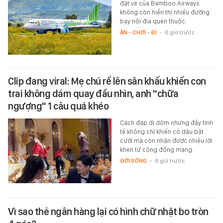
đặt vé của Bamboo Airways
không còn hiển thị nhiều đường
bay nội địa quen thuộc.
ĂN - CHƠI - ĐI
-
6 giờ trước
Clip đang viral: Mẹ chú rể lên sân khấu khiến con
trai không dám quay đầu nhìn, anh "chữa
ngượng" 1 câu quá khéo
Cách đáp dí dỏm nhưng đầy tinh
tế không chỉ khiến cô dâu bật
cười mà còn nhận được nhiều lời
khen từ cộng đồng mạng.
ĐỜI SỐNG
-
6 giờ trước
Vì sao thẻ ngân hàng lại có hình chữ nhật bo tròn