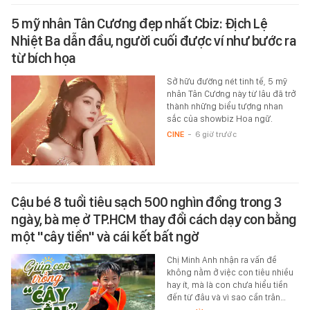
5 mỹ nhân Tân Cương đẹp nhất Cbiz: Địch Lệ
Nhiệt Ba dẫn đầu, người cuối được ví như bước ra
từ bích họa
Sở hữu đường nét tinh tế, 5 mỹ
nhân Tân Cương này từ lâu đã trở
thành những biểu tượng nhan
sắc của showbiz Hoa ngữ.
CINE
-
6 giờ trước
Cậu bé 8 tuổi tiêu sạch 500 nghìn đồng trong 3
ngày, bà mẹ ở TP.HCM thay đổi cách dạy con bằng
một "cây tiền" và cái kết bất ngờ
Chị Minh Anh nhận ra vấn đề
không nằm ở việc con tiêu nhiều
hay ít, mà là con chưa hiểu tiền
đến từ đâu và vì sao cần trân…