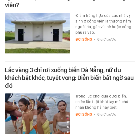
viên?
Điểm trùng hợp của các nhà vệ
sinh ở công viên là thường nằm
ngoài rìa, gần vỉa hè hoặc cổng
phụ ra vào.
ĐỜI SỐNG
-
6 giờ trước
Lắc vàng 3 chỉ rơi xuống biển Đà Nẵng, nữ du
khách bật khóc, tuyệt vọng: Diễn biến bất ngờ sau
đó
Trong lúc chơi đùa dưới biển,
chiếc lắc tuột khỏi tay mà chủ
nhân không hề hay biết.
ĐỜI SỐNG
-
6 giờ trước