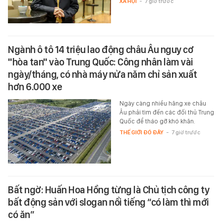
XÃ HỘI
-
7 giờ trước
Ngành ô tô 14 triệu lao động châu Âu nguy cơ
"hòa tan" vào Trung Quốc: Công nhân làm vài
ngày/tháng, có nhà máy nửa năm chỉ sản xuất
hơn 6.000 xe
Ngày càng nhiều hãng xe châu
Âu phải tìm đến các đối thủ Trung
Quốc để tháo gỡ khó khăn.
THẾ GIỚI ĐÓ ĐÂY
-
7 giờ trước
Bất ngờ: Huấn Hoa Hồng từng là Chủ tịch công ty
bất động sản với slogan nổi tiếng “có làm thì mới
có ăn”