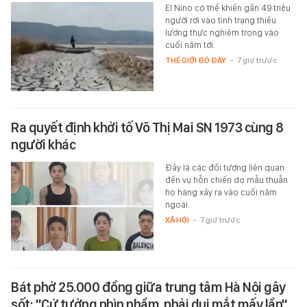
El Nino có thể khiến gần 49 triệu
người rơi vào tình trạng thiếu
lương thực nghiêm trọng vào
cuối năm tới.
THẾ GIỚI ĐÓ ĐÂY
-
7 giờ trước
Ra quyết định khởi tố Võ Thị Mai SN 1973 cùng 8
người khác
Đây là các đối tượng liên quan
đến vụ hỗn chiến do mẫu thuẫn
họ hàng xảy ra vào cuối năm
ngoái.
XÃ HỘI
-
7 giờ trước
Bát phở 25.000 đồng giữa trung tâm Hà Nội gây
sốt: "Cứ tưởng nhìn nhầm, phải dụi mắt mấy lần"