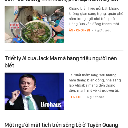
Không biển hiệu nổi bật, không
không gian sang trọng, quán phở
nằm trong ngõ nhỏ trên phố
Hàng Bún vẫn đông khách mỗi…
ĂN - CHƠI - ĐI
-
7 giờ trước
Triết lý AI của Jack Ma mà hàng triệu người nên
biết
Tái xuất thầm lặng sau những
năm tháng biến động, nhà sáng
lập Alibaba mang đến thông
điệp mạnh mẽ về kỷ nguyên trí…
TEK-LIFE
-
6 giờ trước
Một người mất tích trên sông Lô ở Tuyên Quang