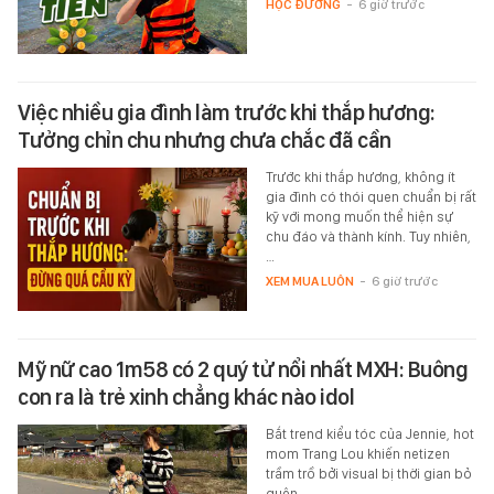
HỌC ĐƯỜNG
-
6 giờ trước
Việc nhiều gia đình làm trước khi thắp hương:
Tưởng chỉn chu nhưng chưa chắc đã cần
Trước khi thắp hương, không ít
gia đình có thói quen chuẩn bị rất
kỹ với mong muốn thể hiện sự
chu đáo và thành kính. Tuy nhiên,
…
XEM MUA LUÔN
-
6 giờ trước
Mỹ nữ cao 1m58 có 2 quý tử nổi nhất MXH: Buông
con ra là trẻ xinh chẳng khác nào idol
Bắt trend kiểu tóc của Jennie, hot
mom Trang Lou khiến netizen
trầm trồ bởi visual bị thời gian bỏ
quên.