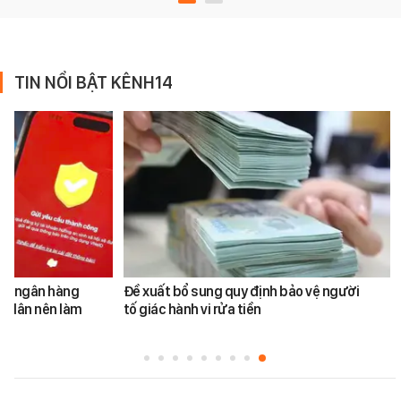
TIN NỔI BẬT KÊNH14
ản ngân hàng
Đề xuất bổ sung quy định bảo vệ người
i dân nên làm
tố giác hành vi rửa tiền