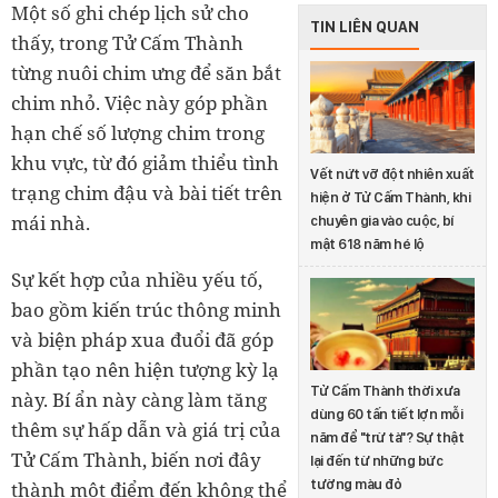
Một số ghi chép lịch sử cho
TIN LIÊN QUAN
thấy, trong Tử Cấm Thành
từng nuôi chim ưng để săn bắt
chim nhỏ. Việc này góp phần
hạn chế số lượng chim trong
khu vực, từ đó giảm thiểu tình
Vết nứt vỡ đột nhiên xuất
trạng chim đậu và bài tiết trên
hiện ở Tử Cấm Thành, khi
mái nhà.
chuyên gia vào cuộc, bí
mật 618 năm hé lộ
Sự kết hợp của nhiều yếu tố,
bao gồm kiến trúc thông minh
và biện pháp xua đuổi đã góp
phần tạo nên hiện tượng kỳ lạ
Tử Cấm Thành thời xưa
này. Bí ẩn này càng làm tăng
dùng 60 tấn tiết lợn mỗi
thêm sự hấp dẫn và giá trị của
năm để "trừ tà"? Sự thật
Tử Cấm Thành, biến nơi đây
lại đến từ những bức
tường màu đỏ
thành một điểm đến không thể