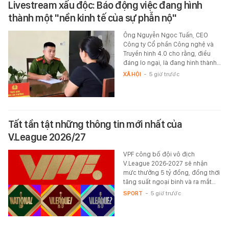
Livestream xấu độc: Báo động việc đang hình
thành một "nền kinh tế của sự phẫn nộ"
Ông Nguyễn Ngọc Tuấn, CEO
Công ty Cổ phần Công nghệ và
Truyền hình 4.0 cho rằng, điều
đáng lo ngại, là đang hình thành…
XÃ HỘI
-
5 giờ trước
Tất tần tật những thông tin mới nhất của
V.League 2026/27
VPF công bố đội vô địch
V.League 2026-2027 sẽ nhận
mức thưởng 5 tỷ đồng, đồng thời
tăng suất ngoại binh và ra mắt…
SPORT
-
5 giờ trước