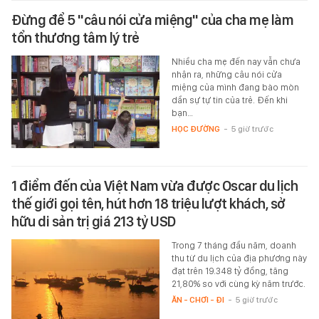
Đừng để 5 "câu nói cửa miệng" của cha mẹ làm
tổn thương tâm lý trẻ
Nhiều cha mẹ đến nay vẫn chưa
nhận ra, những câu nói cửa
miệng của mình đang bào mòn
dần sự tự tin của trẻ. Đến khi
bạn…
HỌC ĐƯỜNG
-
5 giờ trước
1 điểm đến của Việt Nam vừa được Oscar du lịch
thế giới gọi tên, hút hơn 18 triệu lượt khách, sở
hữu di sản trị giá 213 tỷ USD
Trong 7 tháng đầu năm, doanh
thu từ du lịch của địa phương này
đạt trên 19.348 tỷ đồng, tăng
21,80% so với cùng kỳ năm trước.
ĂN - CHƠI - ĐI
-
5 giờ trước