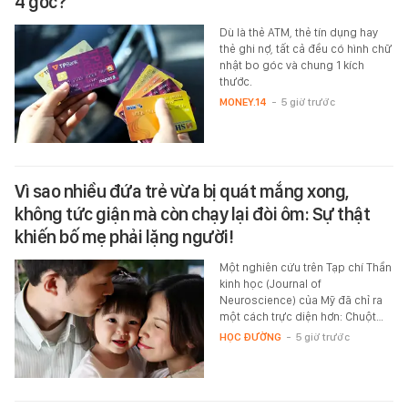
4 góc?
Dù là thẻ ATM, thẻ tín dụng hay
thẻ ghi nợ, tất cả đều có hình chữ
nhật bo góc và chung 1 kích
thước.
MONEY.14
-
5 giờ trước
Vì sao nhiều đứa trẻ vừa bị quát mắng xong,
không tức giận mà còn chạy lại đòi ôm: Sự thật
khiến bố mẹ phải lặng người!
Một nghiên cứu trên Tạp chí Thần
kinh học (Journal of
Neuroscience) của Mỹ đã chỉ ra
một cách trực diện hơn: Chuột…
HỌC ĐƯỜNG
-
5 giờ trước