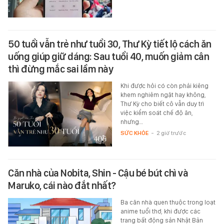
50 tuổi vẫn trẻ như tuổi 30, Thư Kỳ tiết lộ cách ăn
uống giúp giữ dáng: Sau tuổi 40, muốn giảm cân
thì đừng mắc sai lầm này
Khi được hỏi có còn phải kiêng
khem nghiêm ngặt hay không,
Thư Kỳ cho biết cô vẫn duy trì
việc kiểm soát chế độ ăn,
nhưng…
SỨC KHỎE
-
2 giờ trước
Căn nhà của Nobita, Shin - Cậu bé bút chì và
Maruko, cái nào đắt nhất?
Ba căn nhà quen thuộc trong loạt
anime tuổi thơ, khi được các
trang bất động sản Nhật Bản