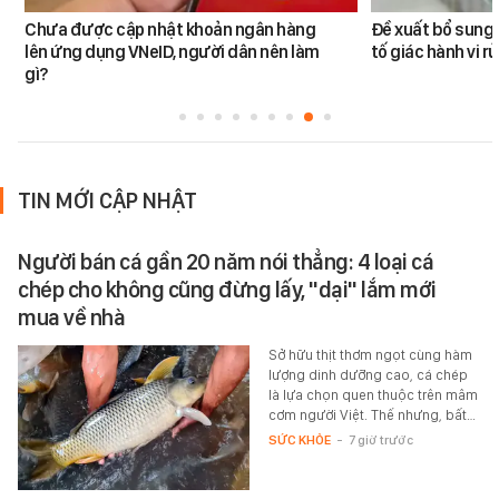
Chưa được cập nhật khoản ngân hàng
Đề xuất bổ sung 
lên ứng dụng VNeID, người dân nên làm
tố giác hành vi rử
gì?
TIN MỚI CẬP NHẬT
Người bán cá gần 20 năm nói thẳng: 4 loại cá
chép cho không cũng đừng lấy, "dại" lắm mới
mua về nhà
Sở hữu thịt thơm ngọt cùng hàm
lượng dinh dưỡng cao, cá chép
là lựa chọn quen thuộc trên mâm
cơm người Việt. Thế nhưng, bất…
SỨC KHỎE
-
7 giờ trước