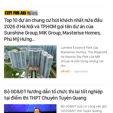
Top 10 dự án chung cư hút khách nhất nửa đầu
2026 ở Hà Nội và TP.HCM gọi tên dự án của
Sunshine Group, MIK Group, Masterise Homes,
Phú Mỹ Hưng...
Lumière Essence Park của
Masterise Homes, The Magnolia
và Imperia Sky Park của MIK
Group là một trong những cái
tên…
XÃ HỘI
-
1 giờ trước
Bộ GD&ĐT hướng dẫn tổ chức thi lại tốt nghiệp
tại điểm thi THPT Chuyên Tuyên Quang
Bộ GD&ĐT vừa có công văn gửi
Sở GD&ĐT tỉnh Tuyên Quang,