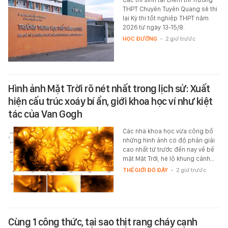
THPT Chuyên Tuyên Quang sẽ thi
lại Kỳ thi tốt nghiệp THPT năm
2026 từ ngày 13-15/8.
HỌC ĐƯỜNG
-
2 giờ trước
Hình ảnh Mặt Trời rõ nét nhất trong lịch sử: Xuất
hiện cấu trúc xoáy bí ẩn, giới khoa học ví như kiệt
tác của Van Gogh
Các nhà khoa học vừa công bố
những hình ảnh có độ phân giải
cao nhất từ trước đến nay về bề
mặt Mặt Trời, hé lộ khung cảnh…
THẾ GIỚI ĐÓ ĐÂY
-
2 giờ trước
Cùng 1 công thức, tại sao thịt rang cháy cạnh