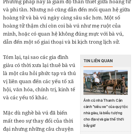
Phương pháp này là giảm độ thân thiết giữa hoàng tử
và phi tần. Nhưng nó cũng dẫn đến mối quan hệ giữa
hoàng tử và bà vú ngày càng sâu sắc hơn. Một số
hoàng tử thậm chí còn coi bà vú như mẹ ruột của
mình, hoặc có quan hệ không đúng mực với bà vú,
dẫn đến một số giai thoại và bi kịch trong lịch sử.
Tóm lại, tại sao các gia đình
TIN LIÊN QUAN
giàu có thời xưa lại thuê bà vú
là một câu hỏi phức tạp và thú
vị liên quan đến các yếu tố xã
hội, văn hóa, chính trị, kinh tế
và các yếu tố khác.
Ảnh cũ nhà Thanh: Cận
cảnh "siêu xe" của quý tộc
Mặc dù nghề bà vú đã biến
nhà giàu, là biểu tượng
cho địa vị và gia thế thời
mất theo sự thay đổi của thời
bấy giờ
đại nhưng những câu chuyện