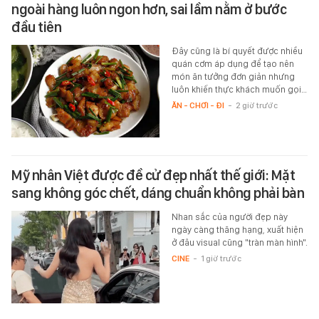
ngoài hàng luôn ngon hơn, sai lầm nằm ở bước
đầu tiên
Đây cũng là bí quyết được nhiều
quán cơm áp dụng để tạo nên
món ăn tưởng đơn giản nhưng
luôn khiến thực khách muốn gọi…
ĂN - CHƠI - ĐI
-
2 giờ trước
Mỹ nhân Việt được đề cử đẹp nhất thế giới: Mặt
sang không góc chết, dáng chuẩn không phải bàn
Nhan sắc của người đẹp này
ngày càng thăng hạng, xuất hiện
ở đâu visual cũng "tràn màn hình".
CINE
-
1 giờ trước