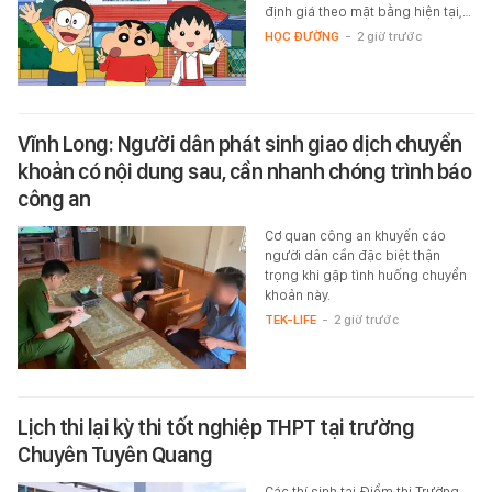
định giá theo mặt bằng hiện tại,…
HỌC ĐƯỜNG
-
2 giờ trước
Vĩnh Long: Người dân phát sinh giao dịch chuyển
khoản có nội dung sau, cần nhanh chóng trình báo
công an
Cơ quan công an khuyến cáo
người dân cần đặc biệt thận
trọng khi gặp tình huống chuyển
khoản này.
TEK-LIFE
-
2 giờ trước
Lịch thi lại kỳ thi tốt nghiệp THPT tại trường
Chuyên Tuyên Quang
Các thí sinh tại Điểm thi Trường