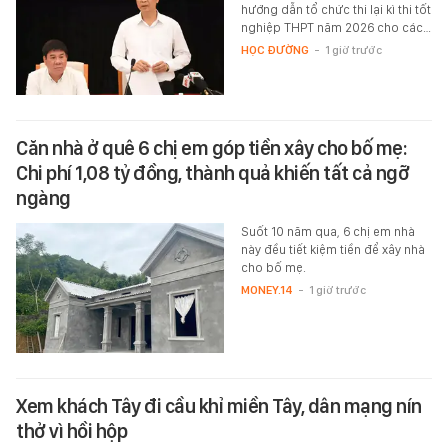
hướng dẫn tổ chức thi lại kì thi tốt
nghiệp THPT năm 2026 cho các…
HỌC ĐƯỜNG
-
1 giờ trước
Căn nhà ở quê 6 chị em góp tiền xây cho bố mẹ:
Chi phí 1,08 tỷ đồng, thành quả khiến tất cả ngỡ
ngàng
Suốt 10 năm qua, 6 chị em nhà
này đều tiết kiệm tiền để xây nhà
cho bố mẹ.
MONEY.14
-
1 giờ trước
Xem khách Tây đi cầu khỉ miền Tây, dân mạng nín
thở vì hồi hộp