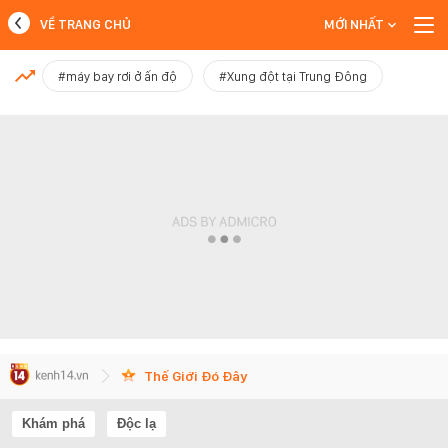
VỀ TRANG CHỦ
MỚI NHẤT
MỚI NHẤT
#máy bay rơi ở ấn độ
#Xung đột tại Trung Đông
Xem thêm
Thế Giới Đó Đây
Khám phá
Độc lạ