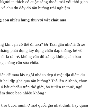
Người ta thích có cuộc sống thoải mái với thời gian
nh và chu du đây đó tận hưởng trải nghiệm.
g còn nhiều hứng thú với vật chất nữa
ng khi bạn có thể đi taxi? Đi Taxi gần như là đi xe
ế, chẳng phải đụng tay đụng chân đạp thắng, bẻ vô
hất là rất rẻ, không cần đổ xăng, không cần bảo
ng chẳng cần sửa chữa.
 tiền để mua lấy ngôi nhà to đẹp ở một địa điểm du
ột hai dịp ghé qua tận hưởng? Thà lên Airbnb, chọn
ở bất cứ đâu trên thế giới, bỏ ít tiền ra thuê, ngủ
 kiệm được bao nhiêu không?
a trói buộc mình ở một quốc gia nhất định, hay quận