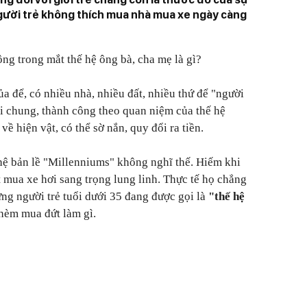
gười trẻ không thích mua nhà mua xe ngày càng
ng trong mắt thế hệ ông bà, cha mẹ là gì?
của để, có nhiều nhà, nhiều đất, nhiều thứ để "người
i chung, thành công theo quan niệm của thế hệ
ữ về hiện vật, có thể sờ nắn, quy đổi ra tiền.
 hệ bản lề "Millenniums" không nghĩ thế. Hiếm khi
ít mua xe hơi sang trọng lung linh. Thực tế họ chẳng
ững người trẻ tuổi dưới 35 đang được gọi là
"thế hệ
thèm mua đứt làm gì.