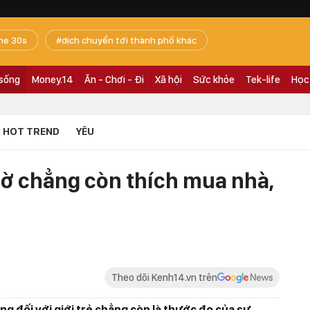
he 30s
dịch chuyển tới thành phố khác
 sống
Money.14
Ăn - Chơi - Đi
Xã hội
Sức khỏe
Tek-life
Học
HOT TREND
YÊU
 giờ chẳng còn thích mua nhà,
Theo dõi Kenh14.vn trên
ng đối với giới trẻ chẳng còn là thước đo của sự