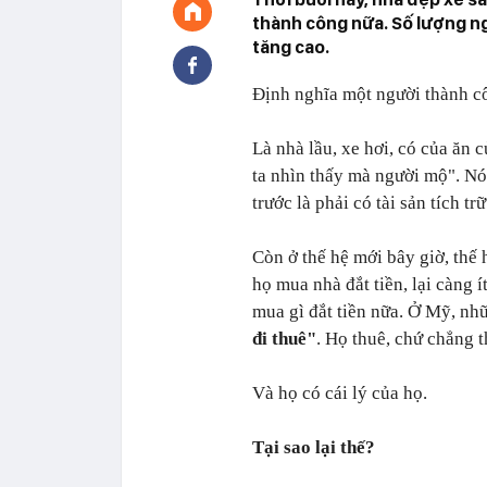
thành công nữa. Số lượng n
tăng cao.
Định nghĩa một người thành cô
Là nhà lầu, xe hơi, có của ăn 
ta nhìn thấy mà người mộ". Nó
trước là phải có tài sản tích tr
Còn ở thế hệ mới bây giờ, thế
họ mua nhà đắt tiền, lại càng 
mua gì đắt tiền nữa. Ở Mỹ, nh
đi thuê"
. Họ thuê, chứ chẳng 
Và họ có cái lý của họ.
Tại sao lại thế?