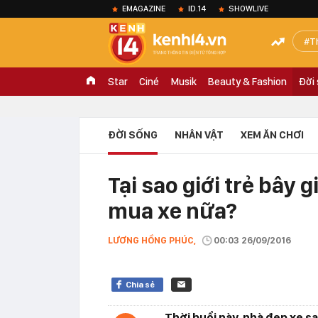
EMAGAZINE
ID.14
SHOWLIVE
T
Star
Ciné
Musik
Beauty & Fashion
Đời
ĐỜI SỐNG
NHÂN VẬT
XEM ĂN CHƠI
Tại sao giới trẻ bây
mua xe nữa?
LƯƠNG HỒNG PHÚC,
00:03 26/09/2016
Chia sẻ
Thời buổi này, nhà đẹp xe sa