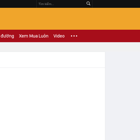
 đường
Xem Mua Luôn
Video