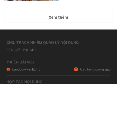
Xem thêm
CHỊU TRÁCH NHIỆM QUẢN LÝ NỘI DUNG
Bà Nguyễn Bích Minh
Ý KIẾN BÀI VIẾT
bandoc@kenh14.vn
Câu hỏi thường gặp
HỢP TÁC NỘI DUNG
marketing@kenh14.vn
024 7309 5555
HỖ TRỢ QUẢNG CÁO
giaitrixahoi@admicro.vn