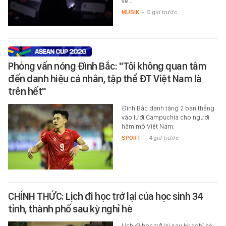
về…
MUSIK
-
5 giờ trước
Phỏng vấn nóng Đình Bắc: "Tôi không quan tâm
đến danh hiệu cá nhân, tập thể ĐT Việt Nam là
trên hết"
Đình Bắc dành tặng 2 bàn thắng
vào lưới Campuchia cho người
hâm mộ Việt Nam.
SPORT
-
4 giờ trước
CHÍNH THỨC: Lịch đi học trở lại của học sinh 34
tỉnh, thành phố sau kỳ nghỉ hè
Lịch đi học trở lại sau kỳ nghỉ hè