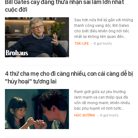
Bill Gates cay đắng thừa nhận sai lầm lớn nhất
cuộc đời
Sau hơn nửa thế kỷ gắn với những
thành công vang dội, Bill Gates
cho biết điều khiến ông hối tiếc
nhất lại không liên quan đến…
TEK-LIFE
-
6 giờ trước
4 thứ cha mẹ cho đi càng nhiều, con cái càng dễ bị
"hủy hoại" tương lai
Ranh giới giữa sự yêu thương
lành mạnh và can thiệp quá đà
vốn rất mong manh, khiến nhiều
bậc phụ huynh vô tình tước…
HỌC ĐƯỜNG
-
6 giờ trước