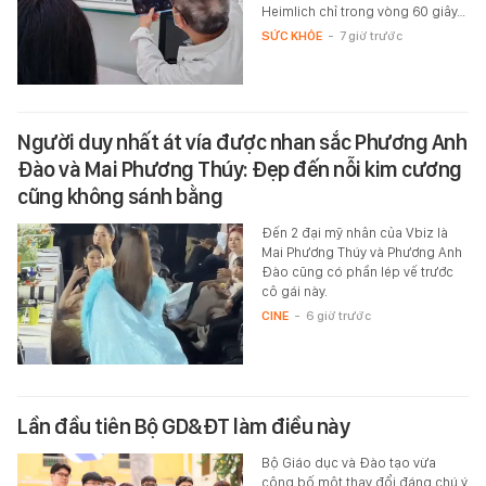
Heimlich chỉ trong vòng 60 giây…
SỨC KHỎE
-
7 giờ trước
Người duy nhất át vía được nhan sắc Phương Anh
Đào và Mai Phương Thúy: Đẹp đến nỗi kim cương
cũng không sánh bằng
Đến 2 đại mỹ nhân của Vbiz là
Mai Phương Thúy và Phương Anh
Đào cũng có phần lép vế trước
cô gái này.
CINE
-
6 giờ trước
Lần đầu tiên Bộ GD&ĐT làm điều này
Bộ Giáo dục và Đào tạo vừa
công bố một thay đổi đáng chú ý