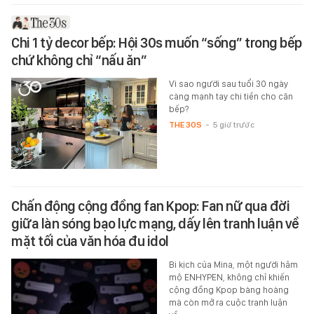
Chi 1 tỷ decor bếp: Hội 30s muốn “sống” trong bếp
chứ không chỉ “nấu ăn”
Vì sao người sau tuổi 30 ngày
càng mạnh tay chi tiền cho căn
bếp?
THE 30S
-
5 giờ trước
Chấn động cộng đồng fan Kpop: Fan nữ qua đời
giữa làn sóng bạo lực mạng, dấy lên tranh luận về
mặt tối của văn hóa đu idol
Bi kịch của Mina, một người hâm
mộ ENHYPEN, không chỉ khiến
cộng đồng Kpop bàng hoàng
mà còn mở ra cuộc tranh luận