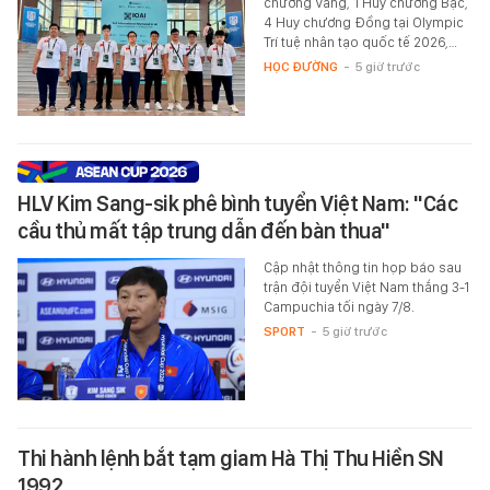
chương Vàng, 1 Huy chương Bạc,
4 Huy chương Đồng tại Olympic
Trí tuệ nhân tạo quốc tế 2026,…
HỌC ĐƯỜNG
-
5 giờ trước
HLV Kim Sang-sik phê bình tuyển Việt Nam: "Các
cầu thủ mất tập trung dẫn đến bàn thua"
Cập nhật thông tin họp báo sau
trận đội tuyển Việt Nam thắng 3-1
Campuchia tối ngày 7/8.
SPORT
-
5 giờ trước
Thi hành lệnh bắt tạm giam Hà Thị Thu Hiền SN
1992