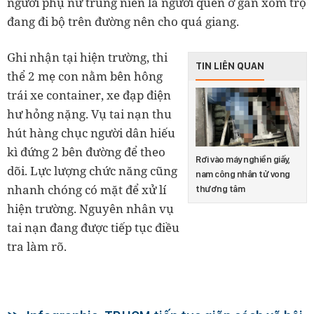
người phụ nữ trung niên là người quen ở gần xóm trọ
đang đi bộ trên đường nên cho quá giang.
Ghi nhận tại hiện trường, thi
TIN LIÊN QUAN
thể 2 mẹ con nằm bên hông
trái xe container, xe đạp điện
hư hỏng nặng. Vụ tai nạn thu
hút hàng chục người dân hiếu
kì đứng 2 bên đường để theo
Rơi vào máy nghiền giấy,
dõi. Lực lượng chức năng cũng
nam công nhân tử vong
nhanh chóng có mặt để xử lí
thương tâm
hiện trường. Nguyên nhân vụ
tai nạn đang được tiếp tục điều
tra làm rõ.