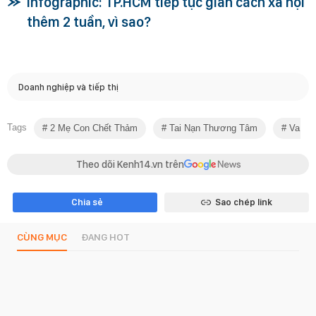
Infographic: TP.HCM tiếp tục giãn cách xã hội
thêm 2 tuần, vì sao?
Doanh nghiệp và tiếp thị
Tags
2 Mẹ Con Chết Thảm
Tai Nạn Thương Tâm
Va Ch
Theo dõi Kenh14.vn trên
Chia sẻ
Sao chép link
CÙNG MỤC
ĐANG HOT