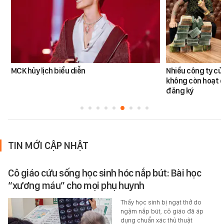
MCK hủy lịch biểu diễn
Nhiều công ty c
không còn hoạt đ
đăng ký
TIN MỚI CẬP NHẬT
Cô giáo cứu sống học sinh hóc nắp bút: Bài học
“xương máu” cho mọi phụ huynh
Thấy học sinh bị ngạt thở do
ngậm nắp bút, cô giáo đã áp
dụng chuẩn xác thủ thuật