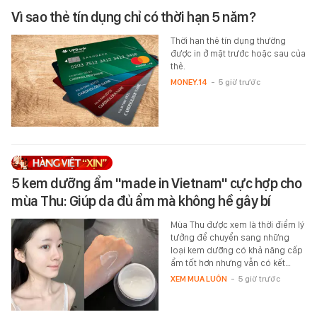
Vì sao thẻ tín dụng chỉ có thời hạn 5 năm?
Thời hạn thẻ tín dụng thường
được in ở mặt trước hoặc sau của
thẻ.
MONEY.14
-
5 giờ trước
5 kem dưỡng ẩm "made in Vietnam" cực hợp cho
mùa Thu: Giúp da đủ ẩm mà không hề gây bí
Mùa Thu được xem là thời điểm lý
tưởng để chuyển sang những
loại kem dưỡng có khả năng cấp
ẩm tốt hơn nhưng vẫn có kết…
XEM MUA LUÔN
-
5 giờ trước