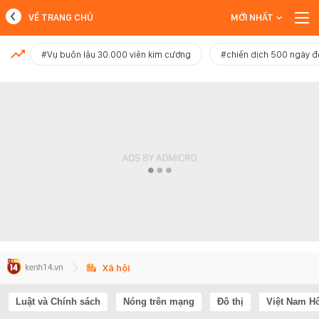
VỀ TRANG CHỦ
MỚI NHẤT
MỚI NHẤT
#Vụ buôn lậu 30.000 viên kim cương
#chiến dịch 500 ngày 
Xem thêm
Xã hội
Luật và Chính sách
Nóng trên mạng
Đô thị
Việt Nam H