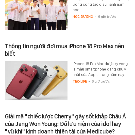
trong công tác điều hành năm
học.
HỌC ĐƯỜNG
-
6 giờ trước
Thông tin người đợi mua iPhone 18 Pro Max nên
biết
iPhone 18 Pro Max được kỳ vọng
là mẫu smartphone đáng chú ý
nhất của Apple trong năm nay.
TEK-LIFE
-
6 giờ trước
Giải mã "chiếc lược Cherry" gây sốt khắp Châu Á
của Jang Won Young: Đồ lưu niệm của idol hay
"vũ khí" kinh doanh thiên tài của Medicube?