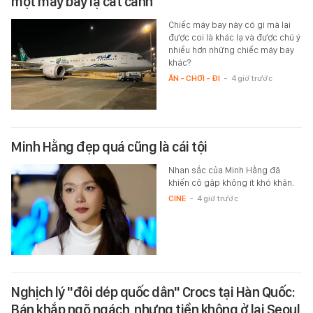
một máy bay lạ cất cánh
Chiếc máy bay này có gì mà lại
được coi là khác lạ và được chú ý
nhiều hơn những chiếc máy bay
khác?
ĂN - CHƠI - ĐI
-
4 giờ trước
Minh Hằng đẹp quá cũng là cái tội
Nhan sắc của Minh Hằng đã
khiến cô gặp không ít khó khăn.
CINE
-
4 giờ trước
Nghịch lý "đôi dép quốc dân" Crocs tại Hàn Quốc:
Bán khắp ngõ ngách, nhưng tiền không ở lại Seoul