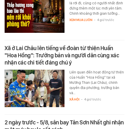
là rời đi, cũng có người nhất định
đứng thêm một lúc mới yên tâm.
Chính khoảng thời gian tưởng…
XEM MUA LUÔN
-
4 giờ trước
Xã ở Lai Châu lên tiếng về đoàn từ thiện Huấn
"Hoa Hồng": Trưởng bản và người dân cùng xác
nhận các chi tiết đáng chú ý
Liên quan đến hoạt động từ thiện
của Huấn "Hoa Hồng" tại xã
Mường Than (Lai Châu), chính
quyền địa phương, trưởng bản
và…
XÃ HỘI
-
4 giờ trước
2 ngày trước - 5/8, sân bay Tân Sơn Nhất ghi nhận