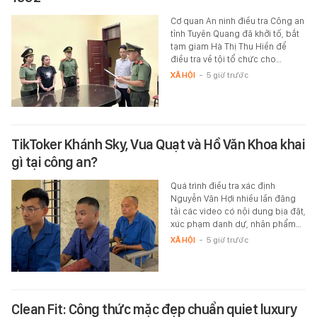
Cơ quan An ninh điều tra Công an
tỉnh Tuyên Quang đã khởi tố, bắt
tạm giam Hà Thị Thu Hiền để
điều tra về tội tổ chức cho…
XÃ HỘI
-
5 giờ trước
TikToker Khánh Sky, Vua Quạt và Hồ Văn Khoa khai
gì tại công an?
Quá trình điều tra xác định
Nguyễn Văn Hợi nhiều lần đăng
tải các video có nội dung bịa đặt,
xúc phạm danh dự, nhân phẩm…
XÃ HỘI
-
5 giờ trước
Clean Fit: Công thức mặc đẹp chuẩn quiet luxury