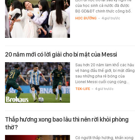
của học sinh cả nước đã được
Bộ GD&ĐT chính thức công bố.
HỌC ĐƯỜNG
-
4 giờ trước
20 năm mới có lời giải cho bí mật của Messi
Sau hơn 20 năm làm khổ các hậu
vệ hàng đầu thế giới, bí mật đằng
sau những pha rê bóng của
Lionel Messi cuối cùng cũng…
TEK-LIFE
-
4 giờ trước
Thắp hương xong bao lâu thì nên rời khỏi phòng
thờ?
Có người thắp hương, khấn xong