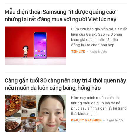
Mẫu điện thoại Samsung "ít được quảng cáo"
nhưng lại rất đáng mua với người Việt lúc này
Giữa cơn bão giá hiện tại, sự xuất
hiện của Galaxy S25 FE ở phân
khúc giá quanh mốc 13 triệu
đồng là lựa chọn phù hợp.
TEK-LIFE
-
4 giờ trước
Càng gần tuổi 30 càng nên duy trì 4 thói quen này
nếu muốn da luôn căng bóng, hồng hào
Hôm nay mình muốn chia sẻ
những điều đã giúp làn da hồi
phục sau sinh và dần lấy lại trạng
thái khỏe mạnh.
BEAUTY & FASHION
-
4 giờ trước