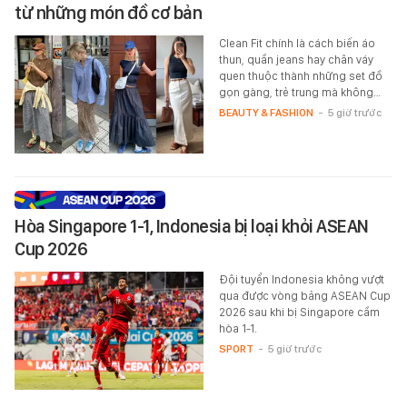
từ những món đồ cơ bản
Clean Fit chính là cách biến áo
thun, quần jeans hay chân váy
quen thuộc thành những set đồ
gọn gàng, trẻ trung mà không…
BEAUTY & FASHION
-
5 giờ trước
Hòa Singapore 1-1, Indonesia bị loại khỏi ASEAN
Cup 2026
Đội tuyển Indonesia không vượt
qua được vòng bảng ASEAN Cup
2026 sau khi bị Singapore cầm
hòa 1-1.
SPORT
-
5 giờ trước