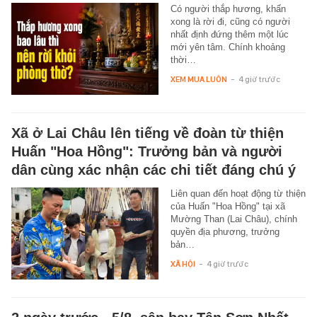
Có người thắp hương, khấn
xong là rời đi, cũng có người
nhất định đứng thêm một lúc
mới yên tâm. Chính khoảng
thời…
XEM MUA LUÔN
-
4 giờ trước
Xã ở Lai Châu lên tiếng về đoàn từ thiện
Huấn "Hoa Hồng": Trưởng bản và người
dân cùng xác nhận các chi tiết đáng chú ý
Liên quan đến hoạt động từ thiện
của Huấn "Hoa Hồng" tại xã
Mường Than (Lai Châu), chính
quyền địa phương, trưởng
bản…
XÃ HỘI
-
4 giờ trước