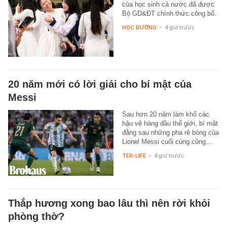
của học sinh cả nước đã được
Bộ GD&ĐT chính thức công bố.
HỌC ĐƯỜNG
-
4 giờ trước
20 năm mới có lời giải cho bí mật của
Messi
Sau hơn 20 năm làm khổ các
hậu vệ hàng đầu thế giới, bí mật
đằng sau những pha rê bóng của
Lionel Messi cuối cùng cũng…
TEK-LIFE
-
4 giờ trước
Thắp hương xong bao lâu thì nên rời khỏi
phòng thờ?