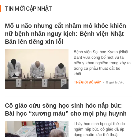
TIN MỚI CẬP NHẬT
Mổ u não nhưng cắt nhầm mô khỏe khiến
nữ bệnh nhân nguy kịch: Bệnh viện Nhật
Bản lên tiếng xin lỗi
Bệnh viện Đại học Kyoto (Nhật
Bản) vừa công bố một vụ tai
biến y khoa nghiêm trọng xảy ra
trong ca phẫu thuật cắt bỏ
khối…
THẾ GIỚI ĐÓ ĐÂY
-
6 giờ trước
Cô giáo cứu sống học sinh hóc nắp bút:
Bài học “xương máu” cho mọi phụ huynh
Thấy học sinh bị ngạt thở do
ngậm nắp bút, cô giáo đã áp
dụng chuẩn xác thủ thuật