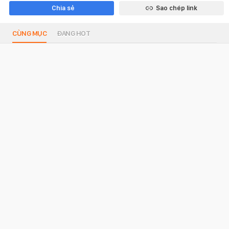
Chia sẻ
Sao chép link
CÙNG MỤC
ĐANG HOT