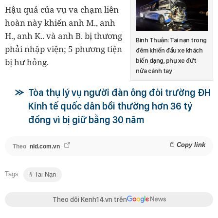
Hậu quả của vụ va chạm liên
hoàn này khiến anh M., anh
H., anh K.. và anh B. bị thương
Bình Thuận: Tai nạn trong
phải nhập viện; 5 phương tiện
đêm khiến đầu xe khách
bị hư hỏng.
biến dạng, phụ xe đứt
nửa cánh tay
Tòa thụ lý vụ người đàn ông đòi trường ĐH
Kinh tế quốc dân bồi thường hơn 36 tỷ
đồng vì bị giữ bằng 30 năm
Copy link
Theo
nld.com.vn
Tags
Tai Nạn
Theo dõi Kenh14.vn trên