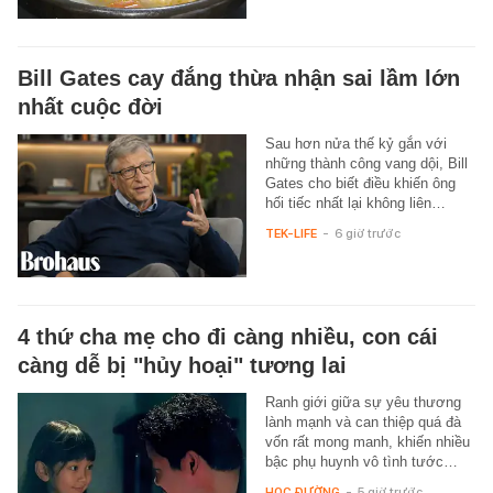
Bill Gates cay đắng thừa nhận sai lầm lớn
nhất cuộc đời
Sau hơn nửa thế kỷ gắn với
những thành công vang dội, Bill
Gates cho biết điều khiến ông
hối tiếc nhất lại không liên…
TEK-LIFE
-
6 giờ trước
4 thứ cha mẹ cho đi càng nhiều, con cái
càng dễ bị "hủy hoại" tương lai
Ranh giới giữa sự yêu thương
lành mạnh và can thiệp quá đà
vốn rất mong manh, khiến nhiều
bậc phụ huynh vô tình tước…
HỌC ĐƯỜNG
-
5 giờ trước