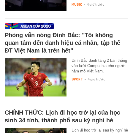
MUSIK
-
4 giờ trước
Phỏng vấn nóng Đình Bắc: "Tôi không
quan tâm đến danh hiệu cá nhân, tập thể
ĐT Việt Nam là trên hết"
Đình Bắc dành tặng 2 bàn thắng
vào lưới Campuchia cho người
hâm mộ Việt Nam.
SPORT
-
4 giờ trước
CHÍNH THỨC: Lịch đi học trở lại của học
sinh 34 tỉnh, thành phố sau kỳ nghỉ hè
Lịch đi học trở lại sau kỳ nghỉ hè