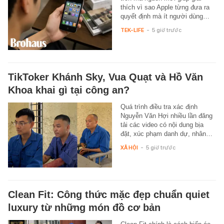
thích vì sao Apple từng đưa ra
quyết định mà ít người dùng…
TEK-LIFE
-
5 giờ trước
TikToker Khánh Sky, Vua Quạt và Hồ Văn
Khoa khai gì tại công an?
Quá trình điều tra xác định
Nguyễn Văn Hợi nhiều lần đăng
tải các video có nội dung bịa
đặt, xúc phạm danh dự, nhân…
XÃ HỘI
-
5 giờ trước
Clean Fit: Công thức mặc đẹp chuẩn quiet
luxury từ những món đồ cơ bản