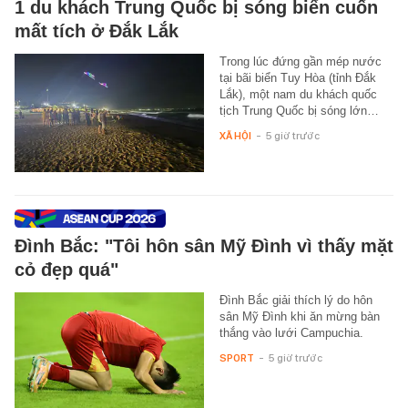
1 du khách Trung Quốc bị sóng biển cuốn
mất tích ở Đắk Lắk
Trong lúc đứng gần mép nước
tại bãi biển Tuy Hòa (tỉnh Đắk
Lắk), một nam du khách quốc
tịch Trung Quốc bị sóng lớn…
XÃ HỘI
-
5 giờ trước
Đình Bắc: "Tôi hôn sân Mỹ Đình vì thấy mặt
cỏ đẹp quá"
Đình Bắc giải thích lý do hôn
sân Mỹ Đình khi ăn mừng bàn
thắng vào lưới Campuchia.
SPORT
-
5 giờ trước