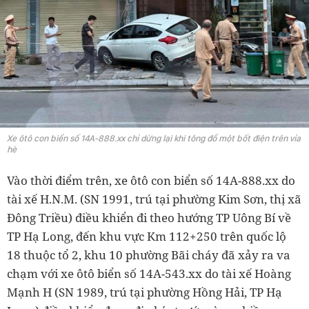
Xe ôtô con biển số 14A-888.xx chỉ dừng lại khi tông đổ một bốt điện trên vỉa
hè
Vào thời điểm trên, xe ôtô con biển số 14A-888.xx do
tài xế
H.N.M. (SN 1991, trú tại phường Kim Sơn, thị xã
Đông Triều) điều khiển đi theo hướng TP Uông Bí về
TP Hạ Long, đến khu vực Km 112+250 trên quốc lộ
18 thuộc tổ 2, khu 10 phường Bãi cháy đã xảy ra va
chạm với xe ôtô biển số 14A-543.xx do tài xế Hoàng
Mạnh H (SN 1989, trú tại phường Hồng Hải, TP Hạ