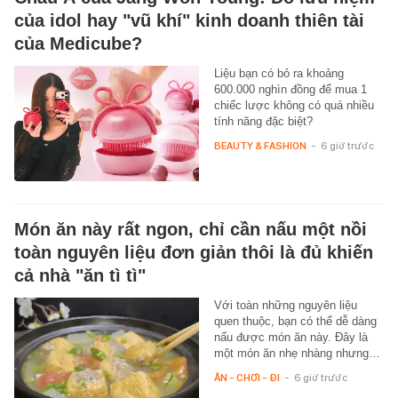
của idol hay "vũ khí" kinh doanh thiên tài
của Medicube?
Liệu bạn có bỏ ra khoảng
600.000 nghìn đồng để mua 1
chiếc lược không có quá nhiều
tính năng đặc biệt?
BEAUTY & FASHION
-
6 giờ trước
Món ăn này rất ngon, chỉ cần nấu một nồi
toàn nguyên liệu đơn giản thôi là đủ khiến
cả nhà "ăn tì tì"
Với toàn những nguyên liệu
quen thuộc, bạn có thể dễ dàng
nấu được món ăn này. Đây là
một món ăn nhẹ nhàng nhưng…
ĂN - CHƠI - ĐI
-
6 giờ trước