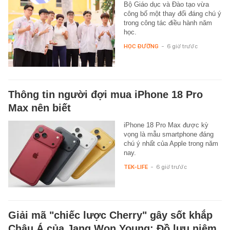
Bộ Giáo dục và Đào tạo vừa
công bố một thay đổi đáng chú ý
trong công tác điều hành năm
học.
HỌC ĐƯỜNG
-
6 giờ trước
Thông tin người đợi mua iPhone 18 Pro
Max nên biết
iPhone 18 Pro Max được kỳ
vọng là mẫu smartphone đáng
chú ý nhất của Apple trong năm
nay.
TEK-LIFE
-
6 giờ trước
Giải mã "chiếc lược Cherry" gây sốt khắp
Châu Á của Jang Won Young: Đồ lưu niệm