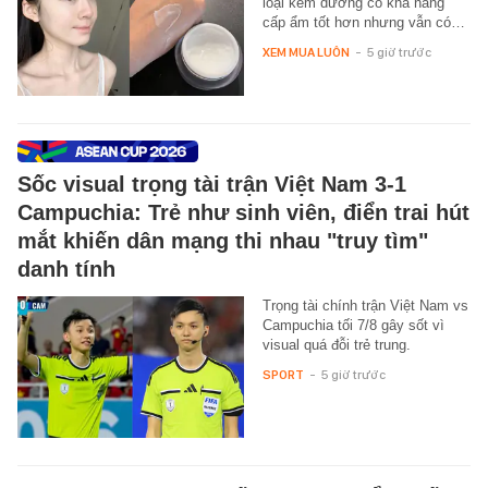
loại kem dưỡng có khả năng
cấp ẩm tốt hơn nhưng vẫn có…
XEM MUA LUÔN
-
5 giờ trước
Sốc visual trọng tài trận Việt Nam 3-1
Campuchia: Trẻ như sinh viên, điển trai hút
mắt khiến dân mạng thi nhau "truy tìm"
danh tính
Trọng tài chính trận Việt Nam vs
Campuchia tối 7/8 gây sốt vì
visual quá đỗi trẻ trung.
SPORT
-
5 giờ trước