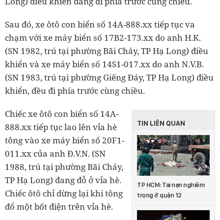
Long) điều khiển đang đi phía trước cùng chiều.
Sau đó, xe ôtô con biển số 14A-888.xx tiếp tục va
chạm với xe máy biển số 17B2-173.xx do anh H.K.
(SN 1982, trú tại phường Bãi Cháy, TP Hạ Long) điều
khiển và xe máy biển số 14S1-017.xx do anh N.V.B.
(SN 1983, trú tại phường Giếng Đáy, TP Hạ Long) điều
khiển, đều đi phía trước cùng chiều.
Chiếc xe ôtô con biển số 14A-
TIN LIÊN QUAN
888.xx tiếp tục lao lên vỉa hè
tông vào xe máy biển số 20F1-
011.xx của anh Đ.V.N. (SN
1988, trú tại phường Bãi Cháy,
TP Hạ Long) đang đỗ ở vỉa hè.
TP HCM: Tai nạn nghiêm
Chiếc ôtô chỉ dừng lại khi tông
trọng ở quận 12
đổ một bốt điện trên vỉa hè.