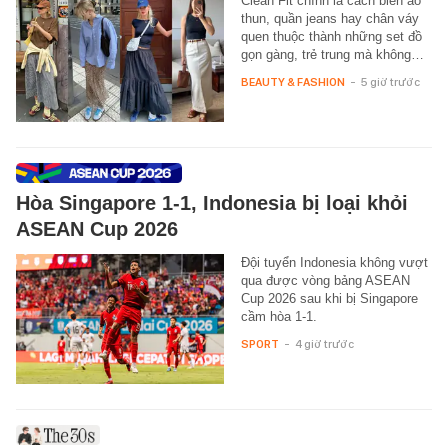
Clean Fit chính là cách biến áo
thun, quần jeans hay chân váy
quen thuộc thành những set đồ
gọn gàng, trẻ trung mà không…
BEAUTY & FASHION
-
5 giờ trước
Hòa Singapore 1-1, Indonesia bị loại khỏi
ASEAN Cup 2026
Đội tuyển Indonesia không vượt
qua được vòng bảng ASEAN
Cup 2026 sau khi bị Singapore
cầm hòa 1-1.
SPORT
-
4 giờ trước