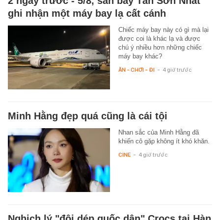
2 ngày trước - 5/8, sân bay Tân Sơn Nhất
ghi nhận một máy bay lạ cất cánh
Chiếc máy bay này có gì mà lại
được coi là khác lạ và được
chú ý nhiều hơn những chiếc
máy bay khác?
ĂN - CHƠI - ĐI
-
4 giờ trước
Minh Hằng đẹp quá cũng là cái tội
Nhan sắc của Minh Hằng đã
khiến cô gặp không ít khó khăn.
CINE
-
4 giờ trước
Nghịch lý "đôi dép quốc dân" Crocs tại Hàn