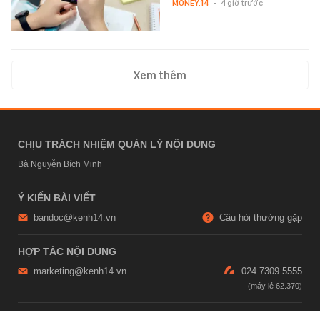
MONEY.14
-
4 giờ trước
Xem thêm
CHỊU TRÁCH NHIỆM QUẢN LÝ NỘI DUNG
Bà Nguyễn Bích Minh
Ý KIẾN BÀI VIẾT
bandoc@kenh14.vn
Câu hỏi thường gặp
HỢP TÁC NỘI DUNG
marketing@kenh14.vn
024 7309 5555
HỖ TRỢ QUẢNG CÁO