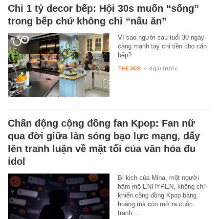
Chi 1 tỷ decor bếp: Hội 30s muốn “sống”
trong bếp chứ không chỉ “nấu ăn”
Vì sao người sau tuổi 30 ngày
càng mạnh tay chi tiền cho căn
bếp?
THE 30S
-
4 giờ trước
Chấn động cộng đồng fan Kpop: Fan nữ
qua đời giữa làn sóng bạo lực mạng, dấy
lên tranh luận về mặt tối của văn hóa đu
idol
Bi kịch của Mina, một người
hâm mộ ENHYPEN, không chỉ
khiến cộng đồng Kpop bàng
hoàng mà còn mở ra cuộc
tranh…