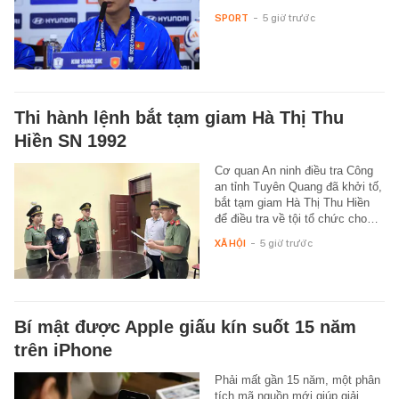
SPORT
-
5 giờ trước
Thi hành lệnh bắt tạm giam Hà Thị Thu
Hiền SN 1992
Cơ quan An ninh điều tra Công
an tỉnh Tuyên Quang đã khởi tố,
bắt tạm giam Hà Thị Thu Hiền
để điều tra về tội tổ chức cho…
XÃ HỘI
-
5 giờ trước
Bí mật được Apple giấu kín suốt 15 năm
trên iPhone
Phải mất gần 15 năm, một phân
tích mã nguồn mới giúp giải