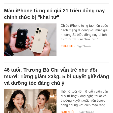
Mẫu iPhone từng có giá 21 triệu đồng nay
chính thức bị "khai tử"
Chiếc iPhone từng tạo nên cuộc
cách mạng di động với mức giá
khoảng 21 triệu đồng nay chính
thức bước vào "tuổi hưu".
TEK-LIFE
-
6 giờ trước
46 tuổi, Trương Bá Chi vẫn trẻ như đôi
mươi: Từng giảm 23kg, 5 bí quyết giữ dáng
và dưỡng tóc đáng chú ý
Hiện ở tuổi 46, nữ diễn viên vẫn
duy trì hoạt động nghệ thuật và
thường xuyên xuất hiện trước
công chúng với diện mạo rạng…
SỨC KHỎE
-
5 giờ trước