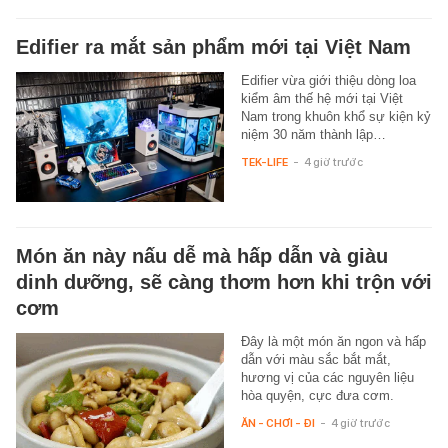
Edifier ra mắt sản phẩm mới tại Việt Nam
Edifier vừa giới thiệu dòng loa
kiểm âm thế hệ mới tại Việt
Nam trong khuôn khổ sự kiện kỷ
niệm 30 năm thành lập…
TEK-LIFE
-
4 giờ trước
Món ăn này nấu dễ mà hấp dẫn và giàu
dinh dưỡng, sẽ càng thơm hơn khi trộn với
cơm
Đây là một món ăn ngon và hấp
dẫn với màu sắc bắt mắt,
hương vị của các nguyên liệu
hòa quyện, cực đưa cơm.
ĂN - CHƠI - ĐI
-
4 giờ trước