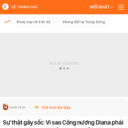
MỚI NHẤT
VỀ TRANG CHỦ
MỚI NHẤT
#máy bay rơi ở ấn độ
#Xung đột tại Trung Đông
Xem thêm
Thế Giới Đó Đây
Sự thật gây sốc: Vì sao Công nương Diana phải