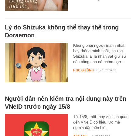
Lý do Shizuka không thể thay thế trong
Doraemon
Không phải người mạnh nhất
hay thông minh nhất, nhưng
Shizuka lại là nhân vật giữ sự
cân bằng cho cả nhóm bạn…
HỌC ĐƯỜNG
-
5 giờ trước
Người dân nên kiểm tra nội dung này trên
VNeID trước ngày 15/8
Từ 15/8, một thay đổi liên quan
đến VNeID có hiệu lực mà
người dân nên biết.
TEK-LIFE
-
5 giờ trước