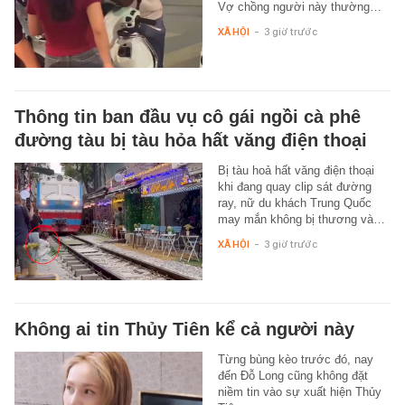
Vợ chồng người này thường…
XÃ HỘI
-
3 giờ trước
Thông tin ban đầu vụ cô gái ngồi cà phê
đường tàu bị tàu hỏa hất văng điện thoại
Bị tàu hoả hất văng điện thoại
khi đang quay clip sát đường
ray, nữ du khách Trung Quốc
may mắn không bị thương và…
XÃ HỘI
-
3 giờ trước
Không ai tin Thủy Tiên kể cả người này
Từng bùng kèo trước đó, nay
đến Đỗ Long cũng không đặt
niềm tin vào sự xuất hiện Thủy