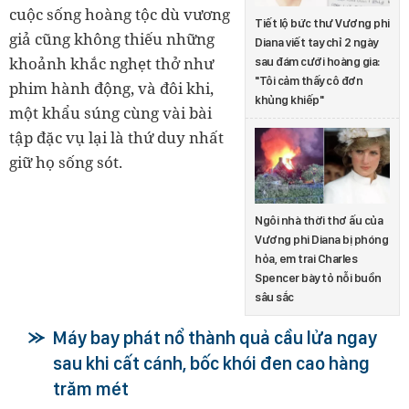
cuộc sống hoàng tộc dù vương
Tiết lộ bức thư Vương phi
giả cũng không thiếu những
Diana viết tay chỉ 2 ngày
khoảnh khắc nghẹt thở như
sau đám cưới hoàng gia:
"Tôi cảm thấy cô đơn
phim hành động, và đôi khi,
khủng khiếp"
một khẩu súng cùng vài bài
tập đặc vụ lại là thứ duy nhất
giữ họ sống sót.
Ngôi nhà thời thơ ấu của
Vương phi Diana bị phóng
hỏa, em trai Charles
Spencer bày tỏ nỗi buồn
sâu sắc
Máy bay phát nổ thành quả cầu lửa ngay
sau khi cất cánh, bốc khói đen cao hàng
trăm mét