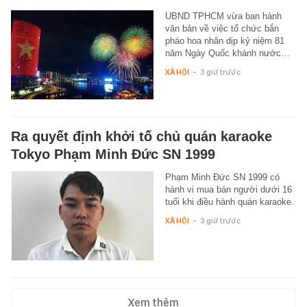
UBND TPHCM vừa ban hành
văn bản về việc tổ chức bắn
pháo hoa nhân dịp kỷ niệm 81
năm Ngày Quốc khánh nước…
XÃ HỘI
-
3 giờ trước
Ra quyết định khởi tố chủ quán karaoke
Tokyo Phạm Minh Đức SN 1999
Phạm Minh Đức SN 1999 có
hành vi mua bán người dưới 16
tuổi khi điều hành quán karaoke.
XÃ HỘI
-
3 giờ trước
Xem thêm