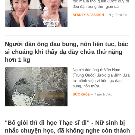
tốc mà là thói quen được duy trì
đều đặn trong thời gian dài.
BEAUTY & FASHION
-
4 giờ trước
Người đàn ông đau bụng, nôn liên tục, bác
sĩ choáng khi thấy dạ dày chứa thứ nặng
hơn 1 kg
Người đàn ông ở Vân Nam
(Trung Quốc) được gia đình đưa
tới bệnh viện vì liên tục đau
bụng, nôn mửa.
SỨC KHỎE
-
4 giờ trước
"Bố giỏi thì đi học Thạc sĩ đi" - Nữ sinh bị
nhắc chuyện học, đã không nghe còn thách