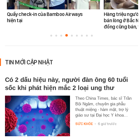
Quầy check-in của Bamboo Airways
Hàng triệu ngườ
hiện tại
bán lòng ở Bắc N
đồng cũng bán, t
TIN MỚI CẬP NHẬT
Có 2 dấu hiệu này, người đàn ông 60 tuổi
sốc khi phát hiện mắc 2 loại ung thư
Theo China Times, bác sĩ Trần
Bội Ngâm, chuyên gia phẫu
thuật miệng - hàm mặt, trợ lý
giáo sư tại Đại học Y khoa…
SỨC KHỎE
-
6 giờ trước