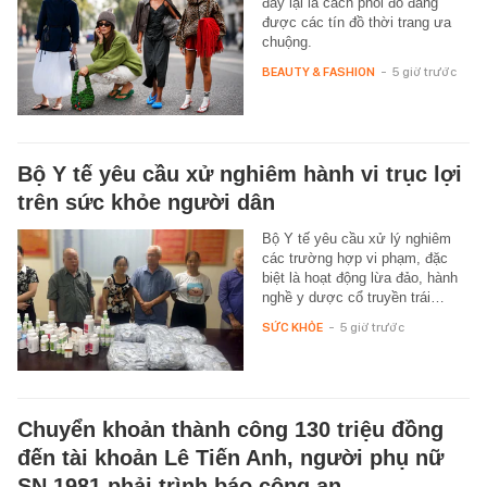
đây lại là cách phối đồ đang
được các tín đồ thời trang ưa
chuộng.
BEAUTY & FASHION
-
5 giờ trước
Bộ Y tế yêu cầu xử nghiêm hành vi trục lợi
trên sức khỏe người dân
Bộ Y tế yêu cầu xử lý nghiêm
các trường hợp vi phạm, đặc
biệt là hoạt động lừa đảo, hành
nghề y dược cổ truyền trái…
SỨC KHỎE
-
5 giờ trước
Chuyển khoản thành công 130 triệu đồng
đến tài khoản Lê Tiến Anh, người phụ nữ
SN 1981 phải trình báo công an