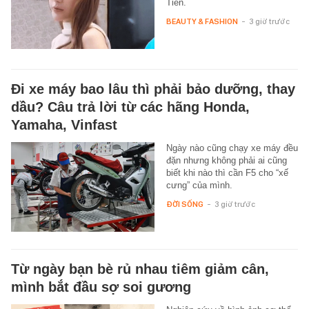
Tiên.
BEAUTY & FASHION
-
3 giờ trước
Đi xe máy bao lâu thì phải bảo dưỡng, thay
dầu? Câu trả lời từ các hãng Honda,
Yamaha, Vinfast
Ngày nào cũng chạy xe máy đều
đặn nhưng không phải ai cũng
biết khi nào thì cần F5 cho “xế
cưng” của mình.
ĐỜI SỐNG
-
3 giờ trước
Từ ngày bạn bè rủ nhau tiêm giảm cân,
mình bắt đầu sợ soi gương