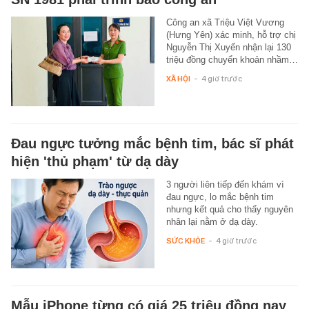
Công an xã Triệu Việt Vương
(Hưng Yên) xác minh, hỗ trợ chị
Nguyễn Thị Xuyến nhận lại 130
triệu đồng chuyển khoản nhầm…
XÃ HỘI
-
4 giờ trước
Đau ngực tưởng mắc bệnh tim, bác sĩ phát
hiện 'thủ phạm' từ dạ dày
3 người liên tiếp đến khám vì
đau ngực, lo mắc bệnh tim
nhưng kết quả cho thấy nguyên
nhân lại nằm ở dạ dày.
SỨC KHỎE
-
4 giờ trước
Mẫu iPhone từng có giá 25 triệu đồng nay