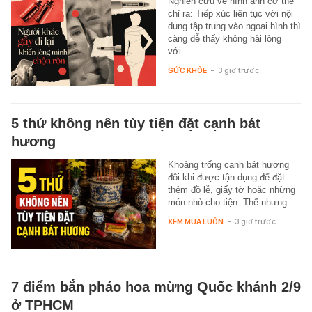
Nghiên cứu về hình ảnh cơ thể
chỉ ra: Tiếp xúc liên tục với nội
dung tập trung vào ngoại hình thì
càng dễ thấy không hài lòng
với…
SỨC KHỎE
-
3 giờ trước
5 thứ không nên tùy tiện đặt cạnh bát
hương
Khoảng trống cạnh bát hương
đôi khi được tận dụng để đặt
thêm đồ lễ, giấy tờ hoặc những
món nhỏ cho tiện. Thế nhưng…
XEM MUA LUÔN
-
3 giờ trước
7 điểm bắn pháo hoa mừng Quốc khánh 2/9
ở TPHCM