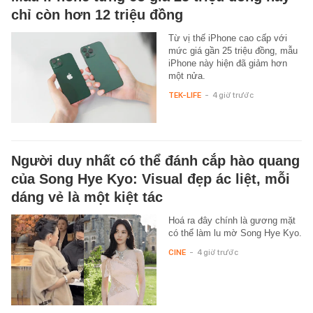
chỉ còn hơn 12 triệu đồng
Từ vị thế iPhone cao cấp với
mức giá gần 25 triệu đồng, mẫu
iPhone này hiện đã giảm hơn
một nửa.
TEK-LIFE
-
4 giờ trước
Người duy nhất có thể đánh cắp hào quang
của Song Hye Kyo: Visual đẹp ác liệt, mỗi
dáng vẻ là một kiệt tác
Hoá ra đây chính là gương mặt
có thể làm lu mờ Song Hye Kyo.
CINE
-
4 giờ trước