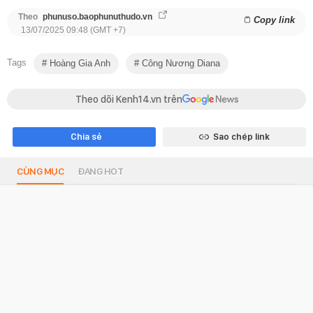
Theo
phunuso.baophunuthudo.vn
Copy link
13/07/2025 09:48 (GMT +7)
Tags
Hoàng Gia Anh
Công Nương Diana
Theo dõi Kenh14.vn trên
Chia sẻ
Sao chép link
CÙNG MỤC
ĐANG HOT