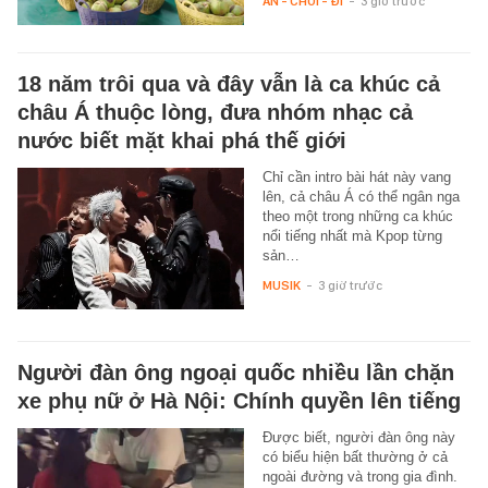
ĂN - CHƠI - ĐI
-
3 giờ trước
18 năm trôi qua và đây vẫn là ca khúc cả
châu Á thuộc lòng, đưa nhóm nhạc cả
nước biết mặt khai phá thế giới
Chỉ cần intro bài hát này vang
lên, cả châu Á có thể ngân nga
theo một trong những ca khúc
nổi tiếng nhất mà Kpop từng
sản…
MUSIK
-
3 giờ trước
Người đàn ông ngoại quốc nhiều lần chặn
xe phụ nữ ở Hà Nội: Chính quyền lên tiếng
Được biết, người đàn ông này
có biểu hiện bất thường ở cả
ngoài đường và trong gia đình.