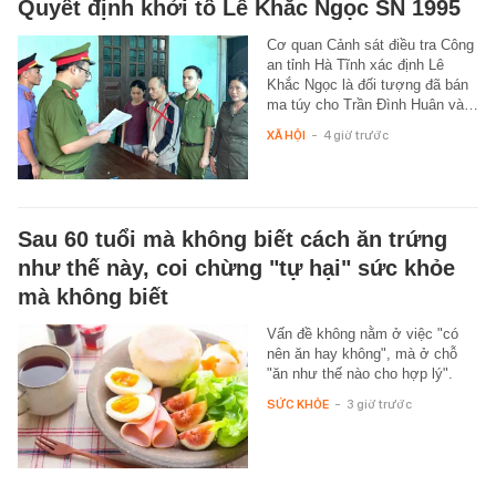
Quyết định khởi tố Lê Khắc Ngọc SN 1995
Cơ quan Cảnh sát điều tra Công
an tỉnh Hà Tĩnh xác định Lê
Khắc Ngọc là đối tượng đã bán
ma túy cho Trần Đình Huân và…
XÃ HỘI
-
4 giờ trước
Sau 60 tuổi mà không biết cách ăn trứng
như thế này, coi chừng "tự hại" sức khỏe
mà không biết
Vấn đề không nằm ở việc "có
nên ăn hay không", mà ở chỗ
"ăn như thế nào cho hợp lý".
SỨC KHỎE
-
3 giờ trước