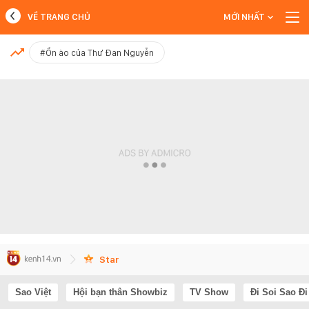
VỀ TRANG CHỦ
MỚI NHẤT
MỚI NHẤT
#Ồn ào của Thư Đan Nguyễn
Xem thêm
Star
Sao Việt
Hội bạn thân Showbiz
TV Show
Đi Soi Sao Đi