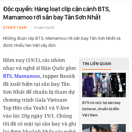
Độc quyền: Hàng loạt clip cận cảnh BTS,
Mamamoo rời sân bay Tân Sơn Nhất
STAR'S TEAM
11 năm trước
Những đoạn clip BTS, Mamamoo rời sân bay Tân Sơn Nhất và
được nhiều fan Việt vây đón.
Hôm nay (19/1), các nhóm
TIN LIÊN QUAN
nhạc và nghệ sĩ Hàn Quốc gồm
BTS
,
Mamamoo
, rapper Basick
đã xuất hiện tại sân bay Tân
Sơn Nhất để chuẩn bị tham dự
chương trình Gala Vietnam
BTS nô nức tại sân bay
Top Hits của Yeah1 và V-live
Incheon, chuẩn bị đến
vào lúc 20g ngày 19/1. Chúng
Việt Nam
tôi đã có mặt tại sân bay và ghi
lại được khoảnh khắc các nghệ