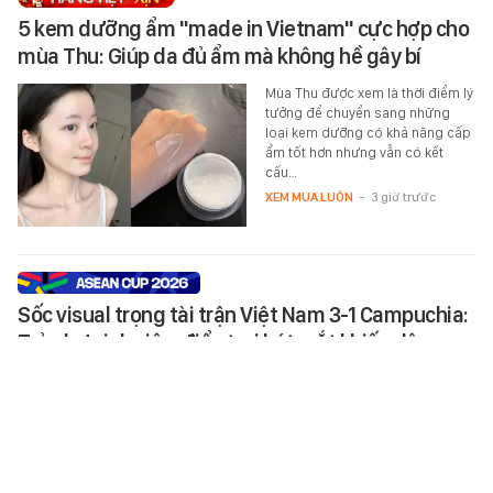
5 kem dưỡng ẩm "made in Vietnam" cực hợp cho
mùa Thu: Giúp da đủ ẩm mà không hề gây bí
Mùa Thu được xem là thời điểm lý
tưởng để chuyển sang những
loại kem dưỡng có khả năng cấp
ẩm tốt hơn nhưng vẫn có kết
cấu…
XEM MUA LUÔN
-
3 giờ trước
Sốc visual trọng tài trận Việt Nam 3-1 Campuchia:
Trẻ như sinh viên, điển trai hút mắt khiến dân
mạng thi nhau "truy tìm" danh tính
Trọng tài chính trận Việt Nam vs
Campuchia tối 7/8 gây sốt vì
visual quá đỗi trẻ trung.
SPORT
-
3 giờ trước