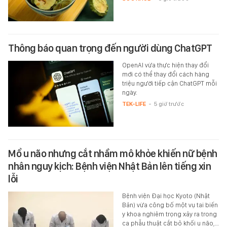
Thông báo quan trọng đến người dùng ChatGPT
OpenAI vừa thực hiện thay đổi
mới có thể thay đổi cách hàng
triệu người tiếp cận ChatGPT mỗi
ngày.
TEK-LIFE
-
5 giờ trước
Mổ u não nhưng cắt nhầm mô khỏe khiến nữ bệnh
nhân nguy kịch: Bệnh viện Nhật Bản lên tiếng xin
lỗi
Bệnh viện Đại học Kyoto (Nhật
Bản) vừa công bố một vụ tai biến
y khoa nghiêm trọng xảy ra trong
ca phẫu thuật cắt bỏ khối u não,…