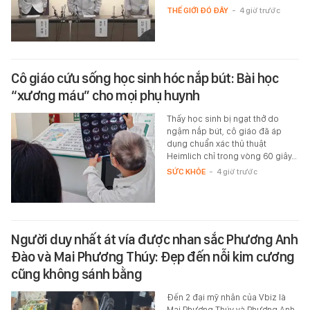
THẾ GIỚI ĐÓ ĐÂY
-
4 giờ trước
Cô giáo cứu sống học sinh hóc nắp bút: Bài học
“xương máu” cho mọi phụ huynh
Thấy học sinh bị ngạt thở do
ngậm nắp bút, cô giáo đã áp
dụng chuẩn xác thủ thuật
Heimlich chỉ trong vòng 60 giây…
SỨC KHỎE
-
4 giờ trước
Người duy nhất át vía được nhan sắc Phương Anh
Đào và Mai Phương Thúy: Đẹp đến nỗi kim cương
cũng không sánh bằng
Đến 2 đại mỹ nhân của Vbiz là
Mai Phương Thúy và Phương Anh