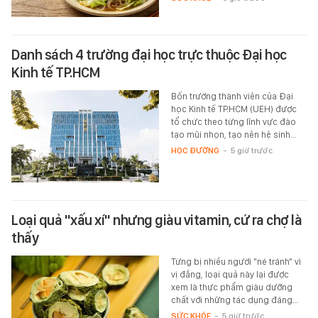
Danh sách 4 trường đại học trực thuộc Đại học
Kinh tế TP.HCM
Bốn trường thành viên của Đại
học Kinh tế TP.HCM (UEH) được
tổ chức theo từng lĩnh vực đào
tạo mũi nhọn, tạo nên hệ sinh…
HỌC ĐƯỜNG
-
5 giờ trước
Loại quả "xấu xí" nhưng giàu vitamin, cứ ra chợ là
thấy
Từng bị nhiều người "né tránh" vì
vị đắng, loại quả này lại được
xem là thực phẩm giàu dưỡng
chất với những tác dụng đáng…
SỨC KHỎE
-
5 giờ trước