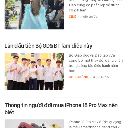
Đào cũng có phần lép vế trước
cô gái này.
CINE
-
4 giờ trước
Lần đầu tiên Bộ GD&ĐT làm điều này
Bộ Giáo dục và Đào tạo vừa
công bố một thay đổi đáng chú ý
trong công tác điều hành năm
học.
HỌC ĐƯỜNG
-
4 giờ trước
Thông tin người đợi mua iPhone 18 Pro Max nên
biết
iPhone 18 Pro Max được kỳ vọng
là mẫu smartphone đáng chú ý