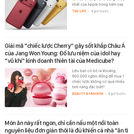
nhất của Apple trong năm nay.
TEK-LIFE
-
4 giờ trước
Giải mã "chiếc lược Cherry" gây sốt khắp Châu Á
của Jang Won Young: Đồ lưu niệm của idol hay
"vũ khí" kinh doanh thiên tài của Medicube?
Liệu bạn có bỏ ra khoảng
600.000 nghìn đồng để mua 1
chiếc lược không có quá nhiều
tính năng đặc biệt?
BEAUTY & FASHION
-
4 giờ trước
Món ăn này rất ngon, chỉ cần nấu một nồi toàn
nguyên liệu đơn giản thôi là đủ khiến cả nhà "ăn tì