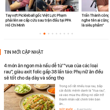
Tay vợt Pickleball gốc Việt Lực Phạm
Trấn Thành công 
phải lên xe cấp cứu sau trận đấu tại PPA
nghe tên ai cũng
Hồ Chí Minh
là siêu phẩm”
TIN MỚI CẬP NHẬT
4 món ăn ngon mà nấu dễ từ "vua của các loại
rau", giàu axit folic gấp 38 lần táo: Phụ nữ ăn đều
sẽ tốt cho dạ dày và sống thọ
Trong số rất nhiều loại rau, bắp
cải được mệnh danh là "Vua rau",
và vào mùa thu đông nó dần trở
thành nhân vật chính trên bàn
ăn…
SỨC KHỎE
-
6 giờ trước