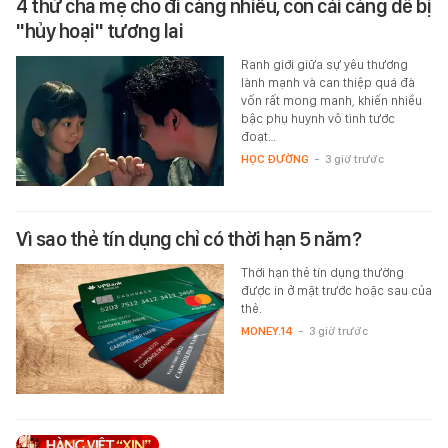
4 thứ cha mẹ cho đi càng nhiều, con cái càng dễ bị
"hủy hoại" tương lai
Ranh giới giữa sự yêu thương
lành mạnh và can thiệp quá đà
vốn rất mong manh, khiến nhiều
bậc phụ huynh vô tình tước
đoạt…
HỌC ĐƯỜNG
-
3 giờ trước
Vì sao thẻ tín dụng chỉ có thời hạn 5 năm?
Thời hạn thẻ tín dụng thường
được in ở mặt trước hoặc sau của
thẻ.
MONEY.14
-
3 giờ trước