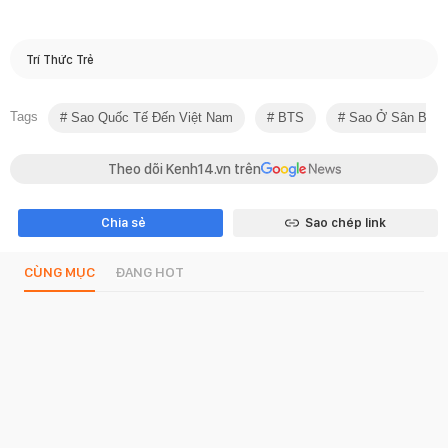
Trí Thức Trẻ
Tags
Sao Quốc Tế Đến Việt Nam
BTS
Sao Ở Sân Bay
Theo dõi Kenh14.vn trên
Chia sẻ
Sao chép link
CÙNG MỤC
ĐANG HOT