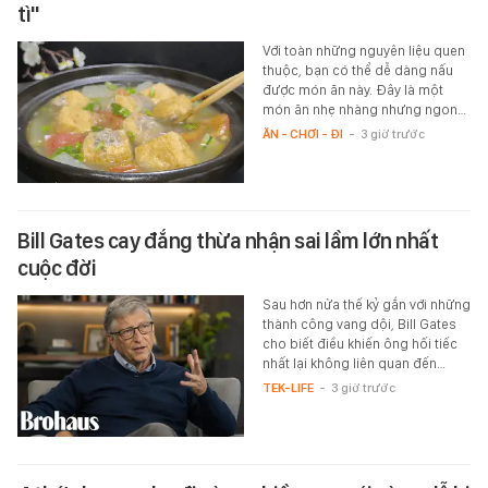
tì"
Với toàn những nguyên liệu quen
thuộc, bạn có thể dễ dàng nấu
được món ăn này. Đây là một
món ăn nhẹ nhàng nhưng ngon…
ĂN - CHƠI - ĐI
-
3 giờ trước
Bill Gates cay đắng thừa nhận sai lầm lớn nhất
cuộc đời
Sau hơn nửa thế kỷ gắn với những
thành công vang dội, Bill Gates
cho biết điều khiến ông hối tiếc
nhất lại không liên quan đến…
TEK-LIFE
-
3 giờ trước