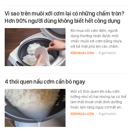
Vì sao trên muôi xới cơm lại có những chấm tròn?
Hơn 90% người dùng không biết hết công dụng
Khi mua nồi cơm điện, người
dùng thường nhận được một
chiếc muôi xới cơm bằng nhựa
với bề mặt phủ kín các chấm…
XEM MUA LUÔN
-
6 giờ trước
4 thói quen nấu cơm cần bỏ ngay
Một số thói quen khi nấu cơm
tưởng như vô hại nhưng lại có thể
làm thất thoát chất dinh dưỡng
hoặc làm tăng nguy cơ mất an…
XEM MUA LUÔN
-
6 giờ trước