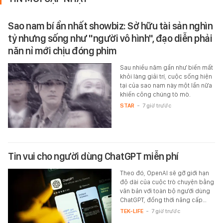
Sao nam bí ẩn nhất showbiz: Sở hữu tài sản nghìn
tỷ nhưng sống như "người vô hình", đạo diễn phải
năn nỉ mới chịu đóng phim
Sau nhiều năm gần như biến mất
khỏi làng giải trí, cuộc sống hiện
tại của sao nam này một lần nữa
khiến công chúng tò mò.
STAR
-
7 giờ trước
Tin vui cho người dùng ChatGPT miễn phí
Theo đó, OpenAI sẽ gỡ giới hạn
độ dài của cuộc trò chuyện bằng
văn bản với toàn bộ người dùng
ChatGPT, đồng thời nâng cấp…
TEK-LIFE
-
7 giờ trước