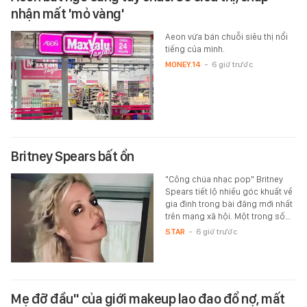
nhận mất 'mỏ vàng'
Aeon vừa bán chuỗi siêu thị nổi
tiếng của mình.
MONEY.14
-
6 giờ trước
Britney Spears bất ổn
"Công chúa nhạc pop" Britney
Spears tiết lộ nhiều góc khuất về
gia đình trong bài đăng mới nhất
trên mạng xã hội. Một trong số…
STAR
-
6 giờ trước
Mẹ đỡ đầu" của giới makeup lao đao đổ nợ, mất