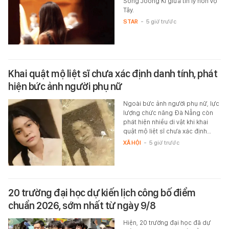
Song Joong Ki giữa tin ly hôn vợ
Tây.
STAR
-
5 giờ trước
Khai quật mộ liệt sĩ chưa xác định danh tính, phát
hiện bức ảnh người phụ nữ
Ngoài bức ảnh người phụ nữ, lực
lượng chức năng Đà Nẵng còn
phát hiện nhiều di vật khi khai
quật mộ liệt sĩ chưa xác định…
XÃ HỘI
-
5 giờ trước
20 trường đại học dự kiến lịch công bố điểm
chuẩn 2026, sớm nhất từ ngày 9/8
Hiện, 20 trường đại học đã dự