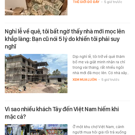
THẾ GIỚI ĐÓ ĐÂY
-
5 giờ trước
Nghỉ lễ về quê, tôi bất ngờ thấy nhà mới mọc lên
khắp làng: Bạn cũ nói 5 lý do khiến tôi phải suy
nghĩ
Dịp nghỉ lễ, tôi trở về quê thăm
bố mẹ và giật mình nhận ra chỉ
trong vài tháng, rất nhiều ngôi
nhà mới đã mọc lên. Có nhà xây…
XEM MUA LUÔN
-
5 giờ trước
Vì sao nhiều khách Tây đến Việt Nam hiếm khi
mặc cả?
Ở một khu chợ Việt Nam, cảnh
người mua hỏi giá rồi trả xuống