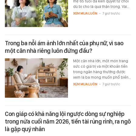
mẹ 65 tuổi đã kiên quyết từ chối
dù bị cho là quá thận trọng. Vài…
XEM MUA LUÔN
-
7 giờ trước
Trong ba nỗi ám ảnh lớn nhất của phụ nữ, vì sao
một căn nhà riêng luôn đứng đầu?
Một căn nhà lớn, một món trang
sức có giá trị và một khoản tiền
trong ngân hàng thường được
xem là ba mong muốn phổ biến…
XEM MUA LUÔN
-
7 giờ trước
Con giáp có khả năng lội ngược dòng sự nghiệp
trong nửa cuối năm 2026, tiền tài rủng rỉnh, ra ngõ
là gặp quý nhân