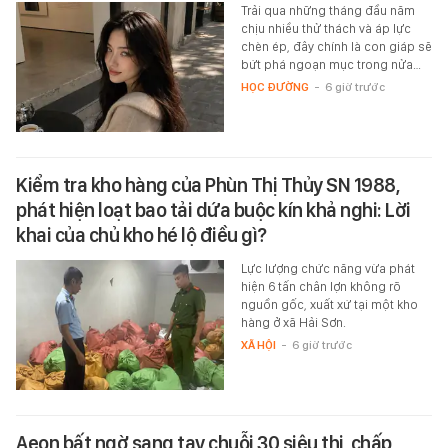
Trải qua những tháng đầu năm
chịu nhiều thử thách và áp lực
chèn ép, đây chính là con giáp sẽ
bứt phá ngoạn mục trong nửa…
HỌC ĐƯỜNG
-
6 giờ trước
Kiểm tra kho hàng của Phùn Thị Thủy SN 1988,
phát hiện loạt bao tải dứa buộc kín khả nghi: Lời
khai của chủ kho hé lộ điều gì?
Lực lượng chức năng vừa phát
hiện 6 tấn chân lợn không rõ
nguồn gốc, xuất xứ tại một kho
hàng ở xã Hải Sơn.
XÃ HỘI
-
6 giờ trước
Aeon bất ngờ sang tay chuỗi 30 siêu thị, chấp