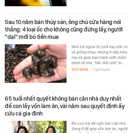
Sau 10 năm bán thủy sản, ông chủ cửa hàng nói
thẳng: 4 loại ốc cho không cũng đừng lấy, người
"dại" mới bỏ tiền mua
Nhìn bề ngoài ốc tươi hay ươn có
vẻ giống nhau, nhưng 4 dấu hiệu
này sẽ giúp bạn tránh rước mầm
bệnh về nhà, "tiếc đứt ruột" bì…
SỨC KHỎE
-
7 giờ trước
65 tuổi nhất quyết không bán căn nhà duy nhất
để con lấy vốn làm ăn, vài năm sau quyết định ấy
cứu cả gia đình
Khi con trai đề nghị bán căn nhà
đang ở để góp vốn làm ăn, người