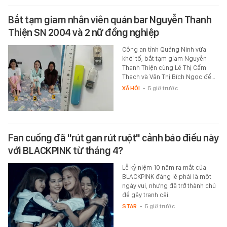
Bắt tạm giam nhân viên quán bar Nguyễn Thanh
Thiện SN 2004 và 2 nữ đồng nghiệp
Công an tỉnh Quảng Ninh vừa
khởi tố, bắt tạm giam Nguyễn
Thanh Thiện cùng Lê Thị Cẩm
Thạch và Văn Thị Bích Ngọc để…
XÃ HỘI
-
5 giờ trước
Fan cuồng đã "rút gan rút ruột" cảnh báo điều này
với BLACKPINK từ tháng 4?
Lễ kỷ niệm 10 năm ra mắt của
BLACKPINK đáng lẽ phải là một
ngày vui, nhưng đã trở thành chủ
đề gây tranh cãi.
STAR
-
5 giờ trước