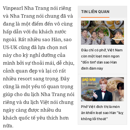
Vinpearl Nha Trang nói riêng
TIN LIÊN QUAN
và Nha Trang nói chung đã và
đang là một điểm đến vô cùng
hấp dẫn với du khách nước
ngoài. Rất nhiều sao Hàn, sao
US-UK cũng đã lựa chọn nơi
Đâu chỉ có phở, Việt Nam
này cho kỳ nghỉ dưỡng của
còn một loạt món ngon
mình bởi sự thoải mái, dễ chịu,
"đốn tim" dàn sao Hàn
đình đám này
cảnh quan đẹp và lại có rất
nhiều resort sang trọng. Đây
cũng là một yếu tố quan trọng
giúp cho du lịch Nha Trang nói
riêng và du lịch Việt nói chung
Phở Việt đích thị là món
ngày càng được nhiều du
ăn khiến loạt sao Hàn “luỵ
khách quốc tế yêu thích hơn
không lối thoát”
nữa.