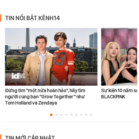
TIN NỔI BẬT KÊNH14
Đừng tìm "một nửa hoàn hảo", hãy tìm
Sự kiện 10 năm sơ
người cùng bạn "Grow Together" như
BLACKPINK
Tom Holland và Zendaya
TIN MỚI CẬP NHẬT