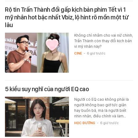
Rộ tin Trấn Thành đổi gấp kịch bản phim Tết vì 1
mỹ nhân hot bậc nhất Vbiz, lộ hint rõ mồn một từ
lâu
Không chỉ nhắm cho vai nữ chính,
Trấn Thành còn thay đổi kịch bản
vì mỹ nhân này?
CINE
-
6 giờ trước
5 kiểu suy nghĩ của người EQ cao
Người có EQ cao không phải là
người không bao giờ tức giận
hay buồn bã, mà là người biết
nhìn nhận, điều chỉnh và làm…
HỌC ĐƯỜNG
-
6 giờ trước