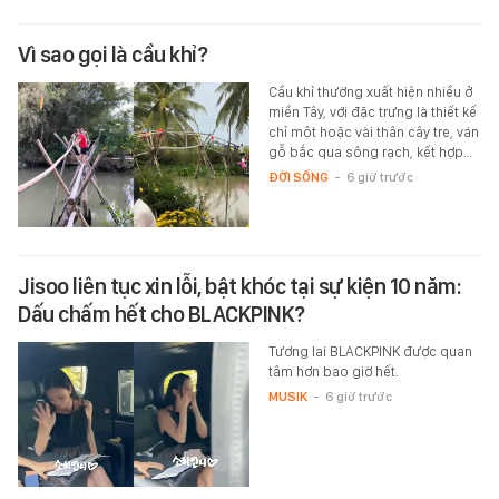
Vì sao gọi là cầu khỉ?
Cầu khỉ thường xuất hiện nhiều ở
miền Tây, với đặc trưng là thiết kế
chỉ một hoặc vài thân cây tre, ván
gỗ bắc qua sông rạch, kết hợp…
ĐỜI SỐNG
-
6 giờ trước
Jisoo liên tục xin lỗi, bật khóc tại sự kiện 10 năm:
Dấu chấm hết cho BLACKPINK?
Tương lai BLACKPINK được quan
tâm hơn bao giờ hết.
MUSIK
-
6 giờ trước