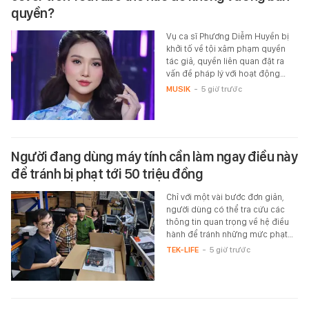
quyền?
Vụ ca sĩ Phương Diễm Huyền bị
khởi tố về tội xâm phạm quyền
tác giả, quyền liên quan đặt ra
vấn đề pháp lý với hoạt động…
MUSIK
-
5 giờ trước
Người đang dùng máy tính cần làm ngay điều này
để tránh bị phạt tới 50 triệu đồng
Chỉ với một vài bước đơn giản,
người dùng có thể tra cứu các
thông tin quan trọng về hệ điều
hành để tránh những mức phạt…
TEK-LIFE
-
5 giờ trước