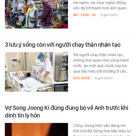
vài nghìn, vài chục nghìn đồng
vốn đã trở thành hình ảnh quen…
ĂN - CHƠI - ĐI
-
5 giờ trước
3 lưu ý sống còn với người chạy thận nhân tạo
Với người chạy thận nhân tạo,
những thói quen như uống thêm
nước, ăn một quả chuối hay bỏ
qua dấu hiệu bất thường ở cầu…
SỨC KHỎE
-
5 giờ trước
Vợ Song Joong Ki đùng đùng bỏ về Anh trước khi
dính tin ly hôn
Công chúng hiện vẫn đang nín
thở chờ đợi động thái tiếp theo từ