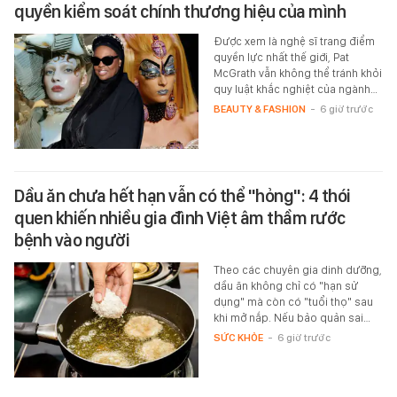
quyền kiểm soát chính thương hiệu của mình
Được xem là nghệ sĩ trang điểm
quyền lực nhất thế giới, Pat
McGrath vẫn không thể tránh khỏi
quy luật khắc nghiệt của ngành…
BEAUTY & FASHION
-
6 giờ trước
Dầu ăn chưa hết hạn vẫn có thể "hỏng": 4 thói
quen khiến nhiều gia đình Việt âm thầm rước
bệnh vào người
Theo các chuyên gia dinh dưỡng,
dầu ăn không chỉ có "hạn sử
dụng" mà còn có "tuổi thọ" sau
khi mở nắp. Nếu bảo quản sai…
SỨC KHỎE
-
6 giờ trước