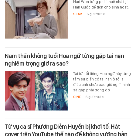
Hari Won từng phải thuê nhà tại
Hàn Quốc để tiện cho sinh hoạt.
STAR
-
5 giờ trước
Nam thần không tuổi Hoa ngữ từng gặp tai nạn
nghiêm trọng giờ ra sao?
Tài tử nổi tiếng Hoa ngữ này từng
tâm sự biến cố tai nạn ô tô là
điều anh chưa bao giờ nghĩ mình
sẽ gặp phải trong đời.
CINE
-
5 giờ trước
Từ vụ ca sĩ Phương Diễm Huyền bị khởi tố: Hát
cover trên YouTube thế nào để không vướng bản