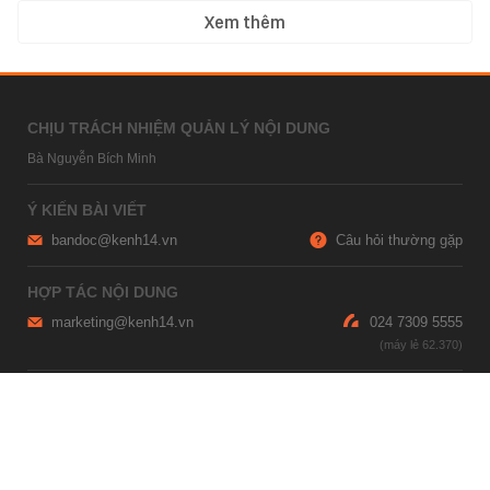
Xem thêm
CHỊU TRÁCH NHIỆM QUẢN LÝ NỘI DUNG
Bà Nguyễn Bích Minh
Ý KIẾN BÀI VIẾT
bandoc@kenh14.vn
Câu hỏi thường gặp
HỢP TÁC NỘI DUNG
marketing@kenh14.vn
024 7309 5555
HỖ TRỢ QUẢNG CÁO
giaitrixahoi@admicro.vn
02473007108