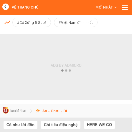
VỀ TRANG CHỦ
MỚI NHẤT
MỚI NHẤT
#Có Xứng 5 Sao?
#Việt Nam đỉnh nhất
Xem thêm
Ăn - Chơi - Đi
Có như lời đồn
Chi tiêu điệu nghệ
HERE WE GO