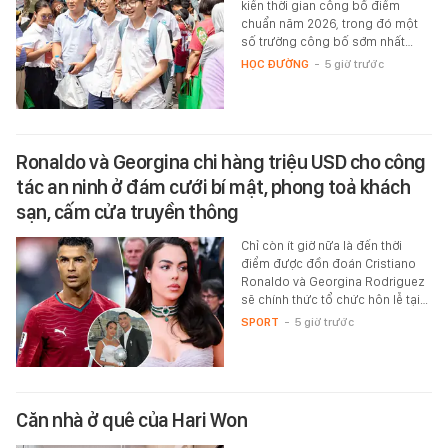
kiến thời gian công bố điểm
chuẩn năm 2026, trong đó một
số trường công bố sớm nhất…
HỌC ĐƯỜNG
-
5 giờ trước
Ronaldo và Georgina chi hàng triệu USD cho công
tác an ninh ở đám cưới bí mật, phong toả khách
sạn, cấm cửa truyền thông
Chỉ còn ít giờ nữa là đến thời
điểm được đồn đoán Cristiano
Ronaldo và Georgina Rodriguez
sẽ chính thức tổ chức hôn lễ tại…
SPORT
-
5 giờ trước
Căn nhà ở quê của Hari Won