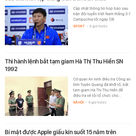
Cập nhật thông tin họp báo sau
trận đội tuyển Việt Nam thắng 3-1
Campuchia tối ngày 7/8.
SPORT
-
5 giờ trước
Thi hành lệnh bắt tạm giam Hà Thị Thu Hiền SN
1992
Cơ quan An ninh điều tra Công an
tỉnh Tuyên Quang đã khởi tố, bắt
tạm giam Hà Thị Thu Hiền để
điều tra về tội tổ chức cho…
XÃ HỘI
-
5 giờ trước
Bí mật được Apple giấu kín suốt 15 năm trên