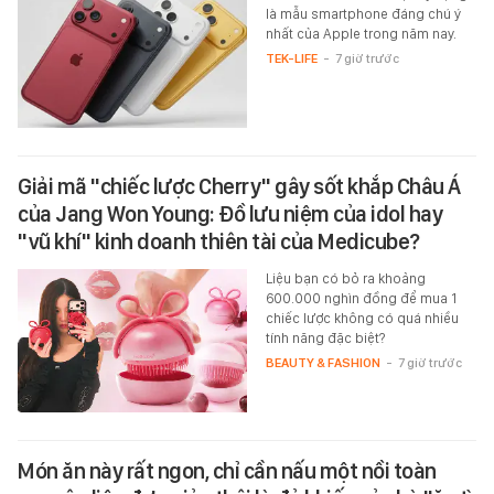
là mẫu smartphone đáng chú ý
nhất của Apple trong năm nay.
TEK-LIFE
-
7 giờ trước
Giải mã "chiếc lược Cherry" gây sốt khắp Châu Á
của Jang Won Young: Đồ lưu niệm của idol hay
"vũ khí" kinh doanh thiên tài của Medicube?
Liệu bạn có bỏ ra khoảng
600.000 nghìn đồng để mua 1
chiếc lược không có quá nhiều
tính năng đặc biệt?
BEAUTY & FASHION
-
7 giờ trước
Món ăn này rất ngon, chỉ cần nấu một nồi toàn