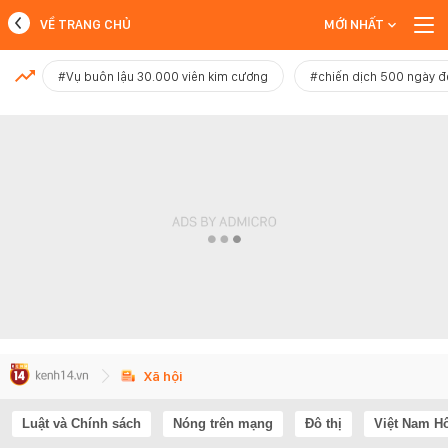
VỀ TRANG CHỦ
MỚI NHẤT
MỚI NHẤT
#Vụ buôn lậu 30.000 viên kim cương
#chiến dịch 500 ngày 
Xem thêm
Xã hội
Luật và Chính sách
Nóng trên mạng
Đô thị
Việt Nam H