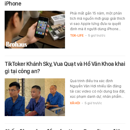
iPhone
Phải mất gần 15 năm, một phân
tích mã nguồn mới giúp giải thích
vì sao Apple từng đưa ra quyết
định mà ít người dùng iPhone…
TEK-LIFE
-
5 giờ trước
TikToker Khánh Sky, Vua Quạt và Hồ Văn Khoa khai
gì tại công an?
Quá trình điều tra xác định
Nguyễn Văn Hợi nhiều lần đăng
tải các video có nội dung bịa đặt,
xúc phạm danh dự, nhân phẩm…
XÃ HỘI
-
5 giờ trước