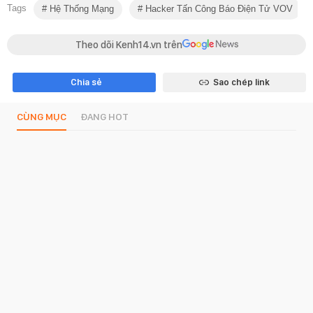
Tags
Hệ Thống Mạng
Hacker Tấn Công Báo Điện Tử VOV
Theo dõi Kenh14.vn trên
Chia sẻ
Sao chép link
CÙNG MỤC
ĐANG HOT