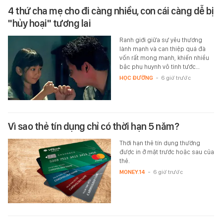
4 thứ cha mẹ cho đi càng nhiều, con cái càng dễ bị
"hủy hoại" tương lai
Ranh giới giữa sự yêu thương
lành mạnh và can thiệp quá đà
vốn rất mong manh, khiến nhiều
bậc phụ huynh vô tình tước…
HỌC ĐƯỜNG
-
6 giờ trước
Vì sao thẻ tín dụng chỉ có thời hạn 5 năm?
Thời hạn thẻ tín dụng thường
được in ở mặt trước hoặc sau của
thẻ.
MONEY.14
-
6 giờ trước