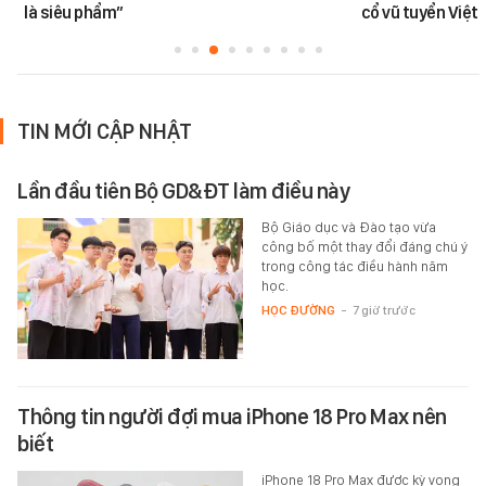
là siêu phẩm”
cổ vũ tuyển Việt
TIN MỚI CẬP NHẬT
Lần đầu tiên Bộ GD&ĐT làm điều này
Bộ Giáo dục và Đào tạo vừa
công bố một thay đổi đáng chú ý
trong công tác điều hành năm
học.
HỌC ĐƯỜNG
-
7 giờ trước
Thông tin người đợi mua iPhone 18 Pro Max nên
biết
iPhone 18 Pro Max được kỳ vọng