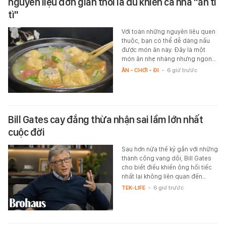
nguyên liệu đơn giản thôi là đủ khiến cả nhà "ăn tì
tì"
Với toàn những nguyên liệu quen
thuộc, bạn có thể dễ dàng nấu
được món ăn này. Đây là một
món ăn nhẹ nhàng nhưng ngon…
ĂN - CHƠI - ĐI
-
6 giờ trước
Bill Gates cay đắng thừa nhận sai lầm lớn nhất
cuộc đời
Sau hơn nửa thế kỷ gắn với những
thành công vang dội, Bill Gates
cho biết điều khiến ông hối tiếc
nhất lại không liên quan đến…
TEK-LIFE
-
6 giờ trước