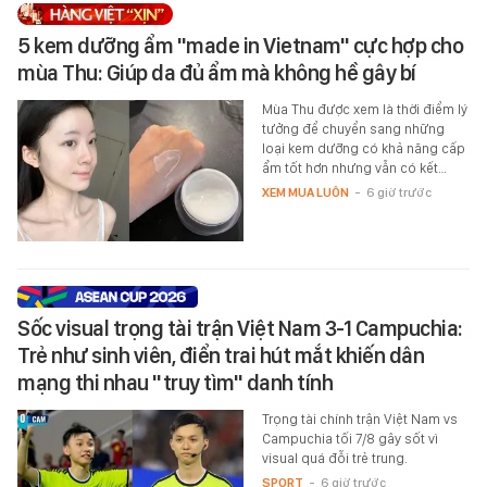
5 kem dưỡng ẩm "made in Vietnam" cực hợp cho
mùa Thu: Giúp da đủ ẩm mà không hề gây bí
Mùa Thu được xem là thời điểm lý
tưởng để chuyển sang những
loại kem dưỡng có khả năng cấp
ẩm tốt hơn nhưng vẫn có kết…
XEM MUA LUÔN
-
6 giờ trước
Sốc visual trọng tài trận Việt Nam 3-1 Campuchia:
Trẻ như sinh viên, điển trai hút mắt khiến dân
mạng thi nhau "truy tìm" danh tính
Trọng tài chính trận Việt Nam vs
Campuchia tối 7/8 gây sốt vì
visual quá đỗi trẻ trung.
SPORT
-
6 giờ trước