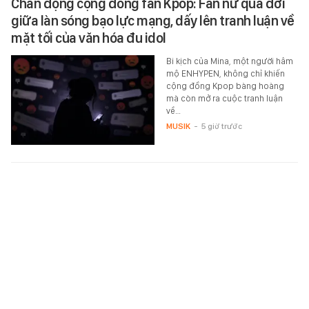
Chấn động cộng đồng fan Kpop: Fan nữ qua đời
giữa làn sóng bạo lực mạng, dấy lên tranh luận về
mặt tối của văn hóa đu idol
Bi kịch của Mina, một người hâm
mộ ENHYPEN, không chỉ khiến
cộng đồng Kpop bàng hoàng
mà còn mở ra cuộc tranh luận
về…
MUSIK
-
5 giờ trước
Phỏng vấn nóng Đình Bắc: "Tôi không quan tâm
đến danh hiệu cá nhân, tập thể ĐT Việt Nam là
trên hết"
Đình Bắc dành tặng 2 bàn thắng
vào lưới Campuchia cho người
hâm mộ Việt Nam.
SPORT
-
5 giờ trước