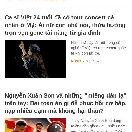
Ca sĩ Việt 24 tuổi đã có tour concert cá
nhân ở Mỹ: Ái nữ con nhà nòi, thừa hưởng
trọn vẹn gene tài năng từ gia đình
Nữ ca sĩ này là một trong số ít
nghệ sĩ Việt có tour conert quốc
tế khi còn rất trẻ.
MUSIK
-
2 giờ trước
Nguyễn Xuân Son và những "miếng dán lạ"
trên tay: Bài toán ăn gì để phục hồi cơ bắp,
nạp nhiều đạm mà không hại thận?
Thấy Nguyễn Xuân Son dùng
miếng dán giảm đau, nhiều nam
giới tưởng đó là "cứu tinh" để