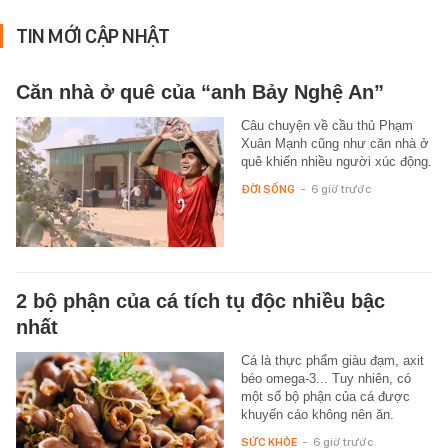
TIN MỚI CẬP NHẬT
Căn nhà ở quê của “anh Bảy Nghệ An”
Câu chuyện về cầu thủ Phạm
Xuân Mạnh cũng như căn nhà ở
quê khiến nhiều người xúc động.
ĐỜI SỐNG
-
6 giờ trước
2 bộ phận của cá tích tụ độc nhiều bậc
nhất
Cá là thực phẩm giàu đạm, axit
béo omega-3... Tuy nhiên, có
một số bộ phận của cá được
khuyến cáo không nên ăn.
SỨC KHỎE
-
6 giờ trước