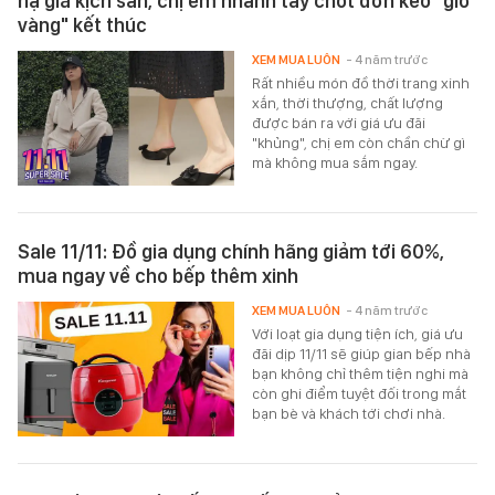
hạ giá kịch sàn, chị em nhanh tay chốt đơn kẻo "giờ
vàng" kết thúc
XEM MUA LUÔN
- 4 năm trước
Rất nhiều món đồ thời trang xinh
xắn, thời thượng, chất lượng
được bán ra với giá ưu đãi
"khủng", chị em còn chần chừ gì
mà không mua sắm ngay.
Sale 11/11: Đồ gia dụng chính hãng giảm tới 60%,
mua ngay về cho bếp thêm xinh
XEM MUA LUÔN
- 4 năm trước
Với loạt gia dụng tiện ích, giá ưu
đãi dịp 11/11 sẽ giúp gian bếp nhà
bạn không chỉ thêm tiện nghi mà
còn ghi điểm tuyệt đối trong mắt
bạn bè và khách tới chơi nhà.