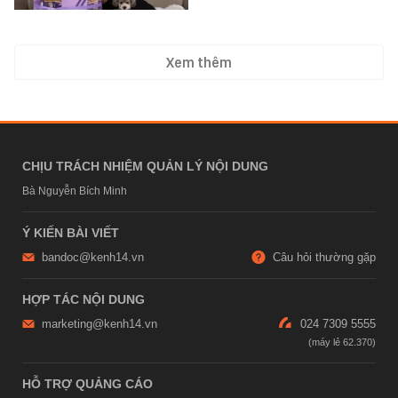
Xem thêm
CHỊU TRÁCH NHIỆM QUẢN LÝ NỘI DUNG
Bà Nguyễn Bích Minh
Ý KIẾN BÀI VIẾT
bandoc@kenh14.vn
Câu hỏi thường gặp
HỢP TÁC NỘI DUNG
marketing@kenh14.vn
024 7309 5555
HỖ TRỢ QUẢNG CÁO