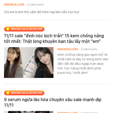
XEM MUA LUÔN
- 2 năm trước
Chị em tranh thủ sắm đồ hôm nay kẻo tiếc hùi hụi!
11/11 sale "đỉnh nóc kịch trần" 15 kem chống nắng
tốt nhất: Thật lòng khuyên bạn tậu lấy một "em"
XEM MUA LUÔN
- 2 năm trước
Kem chống nắng giá ngon-bổ-rẻ
nhất năm là đây, từ dòng bình dân
đến đắt đỏ đều ngập tràn deal
hời. Các nàng nhất định phải
tranh thủ "chốt đơn".
9 serum ngừa lão hóa chuyên sâu sale mạnh dịp
11/11
XEM MUA LUÔN
- 2 năm trước