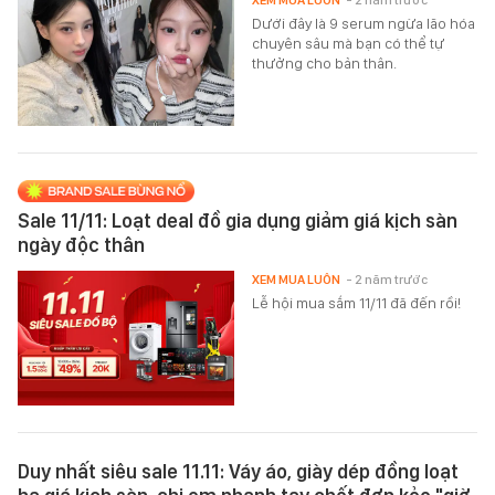
Dưới đây là 9 serum ngừa lão hóa
chuyên sâu mà bạn có thể tự
thưởng cho bản thân.
Sale 11/11: Loạt deal đồ gia dụng giảm giá kịch sàn
ngày độc thân
XEM MUA LUÔN
- 2 năm trước
Lễ hội mua sắm 11/11 đã đến rồi!
Duy nhất siêu sale 11.11: Váy áo, giày dép đồng loạt