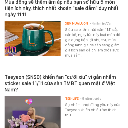
Mùa đông sẽ thêm ấm áp nếu bạn sở hữu 5 món
tiện ích này, thích nhất khoản "sale đẫm" duy nhất
ngày 11.11
XEM MUA LUÔN
- 4 năm trước
Siêu sale lớn nhất năm 11.11 sắp
cận kề, ngay lúc này loạt món đồ
gia dụng tiện lợi phục vụ mùa
đông lạnh giá đã sẵn sàng giảm
giá kịch sàn để chị em thỏa sức
mua sắm.
Taeyeon (SNSD) khiến fan "cười xỉu" vì gắn nhầm
sticker sale 11/11 của sàn TMĐT quen mặt ở Việt
Nam?
TEK-LIFE
- 5 năm trước
Sự nhầm nhọt đáng yêu này của
Taeyeon khiến nhiều fan thích
thú.