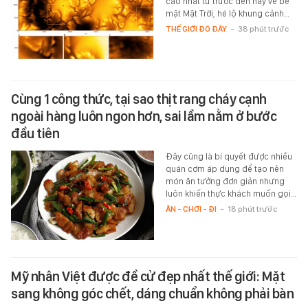
cao nhất từ trước đến nay về bề
mặt Mặt Trời, hé lộ khung cảnh…
THẾ GIỚI ĐÓ ĐÂY
-
38 phút trước
Cùng 1 công thức, tại sao thịt rang cháy cạnh
ngoài hàng luôn ngon hơn, sai lầm nằm ở bước
đầu tiên
Đây cũng là bí quyết được nhiều
quán cơm áp dụng để tạo nên
món ăn tưởng đơn giản nhưng
luôn khiến thực khách muốn gọi…
ĂN - CHƠI - ĐI
-
18 phút trước
Mỹ nhân Việt được đề cử đẹp nhất thế giới: Mặt
sang không góc chết, dáng chuẩn không phải bàn