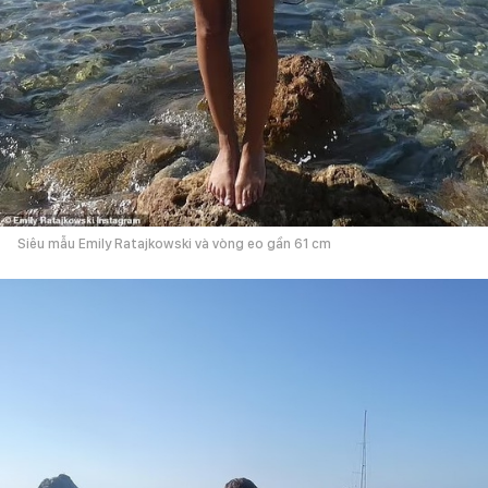
Siêu mẫu Emily Ratajkowski và vòng eo gần 61 cm