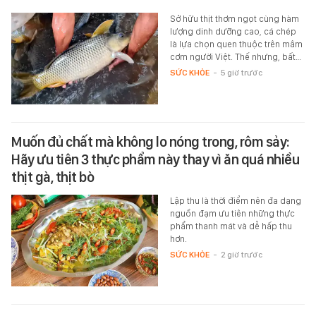
Sở hữu thịt thơm ngọt cùng hàm
lượng dinh dưỡng cao, cá chép
là lựa chọn quen thuộc trên mâm
cơm người Việt. Thế nhưng, bất…
SỨC KHỎE
-
5 giờ trước
Muốn đủ chất mà không lo nóng trong, rôm sảy:
Hãy ưu tiên 3 thực phẩm này thay vì ăn quá nhiều
thịt gà, thịt bò
Lập thu là thời điểm nên đa dạng
nguồn đạm ưu tiên những thực
phẩm thanh mát và dễ hấp thu
hơn.
SỨC KHỎE
-
2 giờ trước