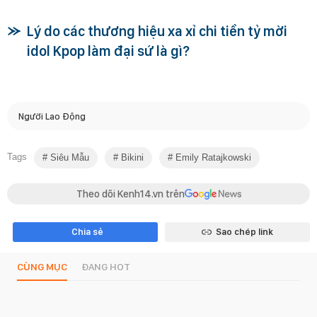
Lý do các thương hiệu xa xỉ chi tiền tỷ mời
idol Kpop làm đại sứ là gì?
Người Lao Động
Tags
Siêu Mẫu
Bikini
Emily Ratajkowski
Theo dõi Kenh14.vn trên
Chia sẻ
Sao chép link
CÙNG MỤC
ĐANG HOT