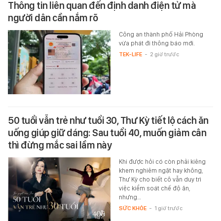
Thông tin liên quan đến định danh điện tử mà
người dân cần nắm rõ
Công an thành phố Hải Phòng
vừa phát đi thông báo mới.
TEK-LIFE
-
2 giờ trước
50 tuổi vẫn trẻ như tuổi 30, Thư Kỳ tiết lộ cách ăn
uống giúp giữ dáng: Sau tuổi 40, muốn giảm cân
thì đừng mắc sai lầm này
Khi được hỏi có còn phải kiêng
khem nghiêm ngặt hay không,
Thư Kỳ cho biết cô vẫn duy trì
việc kiểm soát chế độ ăn,
nhưng…
SỨC KHỎE
-
1 giờ trước