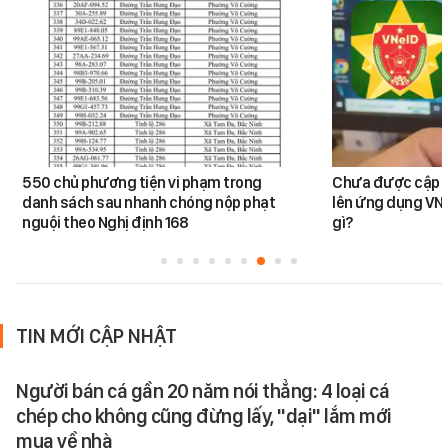
550 chủ phương tiện vi phạm trong
Chưa được cập n
danh sách sau nhanh chóng nộp phạt
lên ứng dụng VNe
nguội theo Nghị định 168
gì?
TIN MỚI CẬP NHẬT
Người bán cá gần 20 năm nói thẳng: 4 loại cá
chép cho không cũng đừng lấy, "dại" lắm mới
mua về nhà