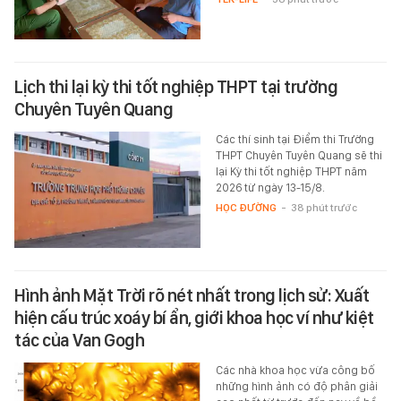
Lịch thi lại kỳ thi tốt nghiệp THPT tại trường
Chuyên Tuyên Quang
Các thí sinh tại Điểm thi Trường
THPT Chuyên Tuyên Quang sẽ thi
lại Kỳ thi tốt nghiệp THPT năm
2026 từ ngày 13-15/8.
HỌC ĐƯỜNG
-
38 phút trước
Hình ảnh Mặt Trời rõ nét nhất trong lịch sử: Xuất
hiện cấu trúc xoáy bí ẩn, giới khoa học ví như kiệt
tác của Van Gogh
Các nhà khoa học vừa công bố
những hình ảnh có độ phân giải