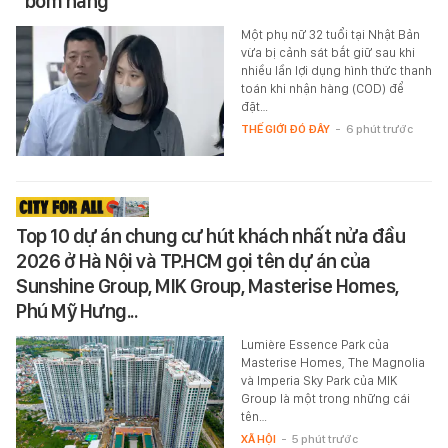
“bom hàng”
Một phụ nữ 32 tuổi tại Nhật Bản
vừa bị cảnh sát bắt giữ sau khi
nhiều lần lợi dụng hình thức thanh
toán khi nhận hàng (COD) để
đặt…
THẾ GIỚI ĐÓ ĐÂY
-
6 phút trước
Top 10 dự án chung cư hút khách nhất nửa đầu
2026 ở Hà Nội và TP.HCM gọi tên dự án của
Sunshine Group, MIK Group, Masterise Homes,
Phú Mỹ Hưng...
Lumière Essence Park của
Masterise Homes, The Magnolia
và Imperia Sky Park của MIK
Group là một trong những cái
tên…
XÃ HỘI
-
5 phút trước