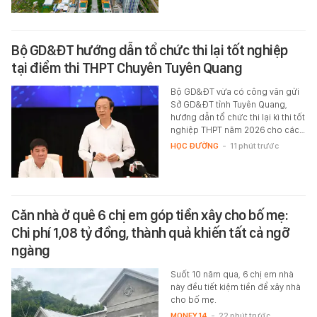
Bộ GD&ĐT hướng dẫn tổ chức thi lại tốt nghiệp
tại điểm thi THPT Chuyên Tuyên Quang
Bộ GD&ĐT vừa có công văn gửi
Sở GD&ĐT tỉnh Tuyên Quang,
hướng dẫn tổ chức thi lại kì thi tốt
nghiệp THPT năm 2026 cho các…
HỌC ĐƯỜNG
-
11 phút trước
Căn nhà ở quê 6 chị em góp tiền xây cho bố mẹ:
Chi phí 1,08 tỷ đồng, thành quả khiến tất cả ngỡ
ngàng
Suốt 10 năm qua, 6 chị em nhà
này đều tiết kiệm tiền để xây nhà
cho bố mẹ.
MONEY.14
-
22 phút trước