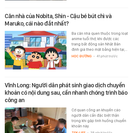
Căn nhà của Nobita, Shin - Cậu bé bút chì và
Maruko, cái nào đắt nhất?
Ba căn nhà quen thuộc trong loạt
anime tuổi thơ, khi được các
trang bất động sản Nhật Bản
định giá theo mặt bằng hiện tại,…
HỌC ĐƯỜNG
-
41 phút trước
Vĩnh Long: Người dân phát sinh giao dịch chuyển
khoản có nội dung sau, cần nhanh chóng trình báo
công an
Cơ quan công an khuyến cáo
người dân cần đặc biệt thận
trọng khi gặp tình huống chuyển
khoản này.
TEK-LIFE
-
38 phút trước