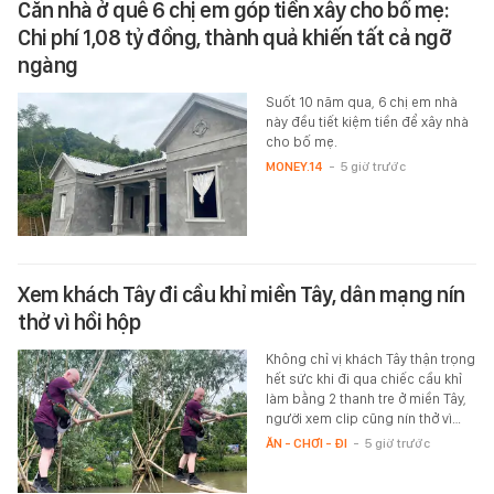
Căn nhà ở quê 6 chị em góp tiền xây cho bố mẹ:
Chi phí 1,08 tỷ đồng, thành quả khiến tất cả ngỡ
ngàng
Suốt 10 năm qua, 6 chị em nhà
này đều tiết kiệm tiền để xây nhà
cho bố mẹ.
MONEY.14
-
5 giờ trước
Xem khách Tây đi cầu khỉ miền Tây, dân mạng nín
thở vì hồi hộp
Không chỉ vị khách Tây thận trọng
hết sức khi đi qua chiếc cầu khỉ
làm bằng 2 thanh tre ở miền Tây,
người xem clip cũng nín thở vì…
ĂN - CHƠI - ĐI
-
5 giờ trước