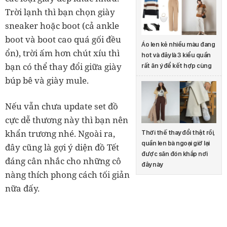
Trời lạnh thì bạn chọn giày
sneaker hoặc boot (cả ankle
boot và boot cao quá gối đều
Áo len kẻ nhiều màu đang
ổn), trời ấm hơn chút xíu thì
hot và đây là 3 kiểu quần
bạn có thể thay đổi giữa giày
rất ăn ý để kết hợp cùng
búp bê và giày mule.
Nếu vẫn chưa update set đồ
cực dễ thương này thì bạn nên
khẩn trương nhé. Ngoài ra,
Thời thế thay đổi thật rồi,
quần len bà ngoại giờ lại
đây cũng là gợi ý diện đồ Tết
được săn đón khắp nơi
đáng cân nhắc cho những cô
đây này
nàng thích phong cách tối giản
nữa đấy.