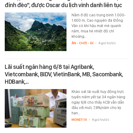
đỉnh đèo", được Oscar du lịch vinh danh liên tục
Nằm ở độ cao trung bình 1.000-
1.600 m, Cao nguyên đá Đồng
Văn có khí hậu mát mẻ quanh
năm, mùa hè nhiệt độ chỉ
khoảng…
ĂN - CHƠI - ĐI
-
4 giờ trước
Lãi suất ngân hàng 6/8 tại Agribank,
Vietcombank, BIDV, VietinBank, MB, Sacombank,
HDBank,...
Khảo sát lãi suất huy động trực
tuyến niêm yết tại 34 ngân hàng
ngày 6/8 cho thấy ACB vẫn dẫn
đầu với mức 7,8%/năm cho kỳ
hạn…
MONEY.14
-
4 giờ trước