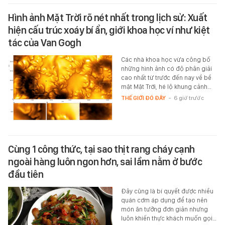
Hình ảnh Mặt Trời rõ nét nhất trong lịch sử: Xuất
hiện cấu trúc xoáy bí ẩn, giới khoa học ví như kiệt
tác của Van Gogh
Các nhà khoa học vừa công bố
những hình ảnh có độ phân giải
cao nhất từ trước đến nay về bề
mặt Mặt Trời, hé lộ khung cảnh…
THẾ GIỚI ĐÓ ĐÂY
-
6 giờ trước
Cùng 1 công thức, tại sao thịt rang cháy cạnh
ngoài hàng luôn ngon hơn, sai lầm nằm ở bước
đầu tiên
Đây cũng là bí quyết được nhiều
quán cơm áp dụng để tạo nên
món ăn tưởng đơn giản nhưng
luôn khiến thực khách muốn gọi…