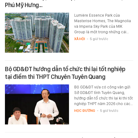
Phú Mỹ Hưng...
Lumière Essence Park của
Masterise Homes, The Magnolia
và Imperia Sky Park của MIK
Group là một trong những cái…
XÃ HỘI
-
5 giờ trước
Bộ GD&ĐT hướng dẫn tổ chức thi lại tốt nghiệp
tại điểm thi THPT Chuyên Tuyên Quang
Bộ GD&ĐT vừa có công văn gửi
Sở GD&ĐT tỉnh Tuyên Quang,
hướng dẫn tổ chức thi lại kì thi tốt
nghiệp THPT năm 2026 cho các…
HỌC ĐƯỜNG
-
5 giờ trước