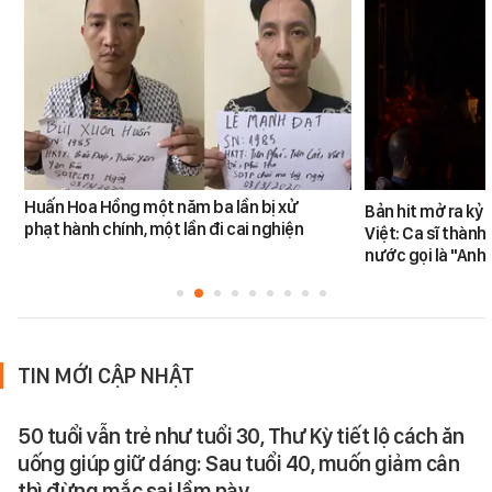
Huấn Hoa Hồng một năm ba lần bị xử
Bản hit mở ra kỷ
phạt hành chính, một lần đi cai nghiện
Việt: Ca sĩ thàn
nước gọi là "Anh
TIN MỚI CẬP NHẬT
50 tuổi vẫn trẻ như tuổi 30, Thư Kỳ tiết lộ cách ăn
uống giúp giữ dáng: Sau tuổi 40, muốn giảm cân
thì đừng mắc sai lầm này