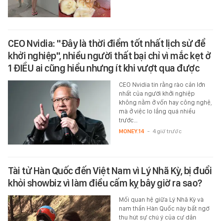
CEO Nvidia: "Đây là thời điểm tốt nhất lịch sử để
khởi nghiệp", nhiều người thất bại chỉ vì mắc kẹt ở
1 ĐIỀU ai cũng hiểu nhưng ít khi vượt qua được
CEO Nvidia tin rằng rào cản lớn
nhất của người khởi nghiệp
không nằm ở vốn hay công nghệ,
mà ở việc lo lắng quá nhiều
trước…
MONEY.14
-
4 giờ trước
Tài tử Hàn Quốc đến Việt Nam vì Lý Nhã Kỳ, bị đuổi
khỏi showbiz vì làm điều cấm kỵ bây giờ ra sao?
Mối quan hệ giữa Lý Nhã Kỳ và
nam thần Hàn Quốc này bất ngờ
thu hút sự chú ý của cư dân