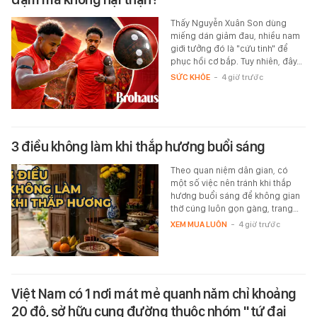
Thấy Nguyễn Xuân Son dùng
miếng dán giảm đau, nhiều nam
giới tưởng đó là "cứu tinh" để
phục hồi cơ bắp. Tuy nhiên, đây…
SỨC KHỎE
-
4 giờ trước
3 điều không làm khi thắp hương buổi sáng
Theo quan niệm dân gian, có
một số việc nên tránh khi thắp
hương buổi sáng để không gian
thờ cúng luôn gọn gàng, trang…
XEM MUA LUÔN
-
4 giờ trước
Việt Nam có 1 nơi mát mẻ quanh năm chỉ khoảng
20 độ, sở hữu cung đường thuộc nhóm "tứ đại