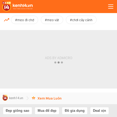
MỚI NHẤT
#mẹo đi chợ
#mẹo vặt
#chơi cây cảnh
Xem thêm
Xem Mua Luôn
Đẹp giống sao
Mua để đẹp
Đồ gia dụng
Deal xịn