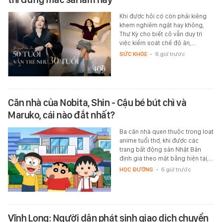
Khi được hỏi có còn phải kiêng
khem nghiêm ngặt hay không,
Thư Kỳ cho biết cô vẫn duy trì
việc kiểm soát chế độ ăn,…
SỨC KHỎE
-
6 giờ trước
Căn nhà của Nobita, Shin - Cậu bé bút chì và
Maruko, cái nào đắt nhất?
Ba căn nhà quen thuộc trong loạt
anime tuổi thơ, khi được các
trang bất động sản Nhật Bản
định giá theo mặt bằng hiện tại,…
HỌC ĐƯỜNG
-
6 giờ trước
Vĩnh Long: Người dân phát sinh giao dịch chuyển