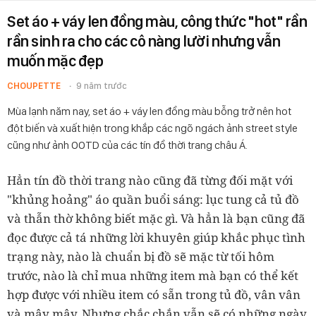
Set áo + váy len đồng màu, công thức "hot" rần
rần sinh ra cho các cô nàng lười nhưng vẫn
muốn mặc đẹp
CHOUPETTE
9 năm trước
Mùa lạnh năm nay, set áo + váy len đồng màu bỗng trở nên hot
đột biến và xuất hiện trong khắp các ngõ ngách ảnh street style
cũng như ảnh OOTD của các tín đồ thời trang châu Á.
Hẳn tín đồ thời trang nào cũng đã từng đối mặt với
"khủng hoảng" áo quần buổi sáng: lục tung cả tủ đồ
và thẫn thờ không biết mặc gì. Và hẳn là bạn cũng đã
đọc được cả tá những lời khuyên giúp khắc phục tình
trạng này, nào là chuẩn bị đồ sẽ mặc từ tối hôm
trước, nào là chỉ mua những item mà bạn có thể kết
hợp được với nhiều item có sẵn trong tủ đồ, vân vân
và mây mây. Nhưng chắc chắn vẫn sẽ có những ngày