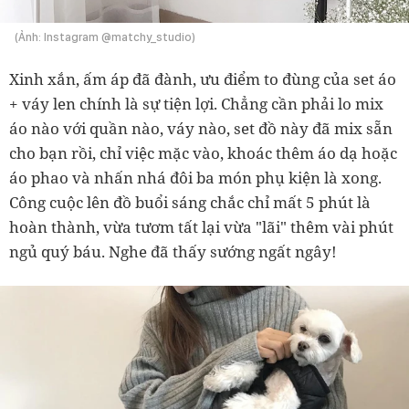
(Ảnh: Instagram @matchy_studio)
Xinh xắn, ấm áp đã đành, ưu điểm to đùng của set áo
+ váy len chính là sự tiện lợi. Chẳng cần phải lo mix
áo nào với quần nào, váy nào, set đồ này đã mix sẵn
cho bạn rồi, chỉ việc mặc vào, khoác thêm áo dạ hoặc
áo phao và nhấn nhá đôi ba món phụ kiện là xong.
Công cuộc lên đồ buổi sáng chắc chỉ mất 5 phút là
hoàn thành, vừa tươm tất lại vừa "lãi" thêm vài phút
ngủ quý báu. Nghe đã thấy sướng ngất ngây!