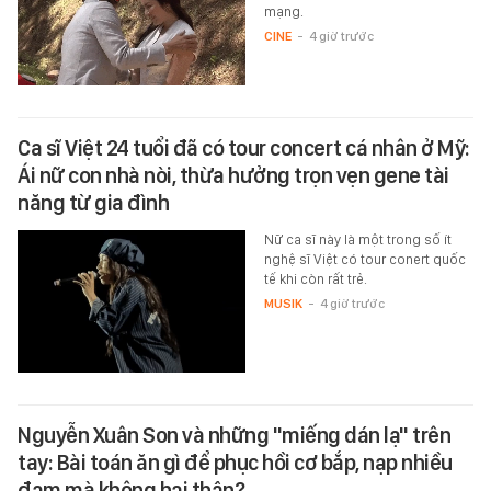
mạng.
CINE
-
4 giờ trước
Ca sĩ Việt 24 tuổi đã có tour concert cá nhân ở Mỹ:
Ái nữ con nhà nòi, thừa hưởng trọn vẹn gene tài
năng từ gia đình
Nữ ca sĩ này là một trong số ít
nghệ sĩ Việt có tour conert quốc
tế khi còn rất trẻ.
MUSIK
-
4 giờ trước
Nguyễn Xuân Son và những "miếng dán lạ" trên
tay: Bài toán ăn gì để phục hồi cơ bắp, nạp nhiều
đạm mà không hại thận?