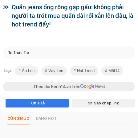
Quần jeans ống rộng gập gấu: không phải
người ta trót mua quần dài rồi xắn lên đâu, là
hot trend đấy!
Trí Thức Trẻ
Tags
Áo Len
Váy Len
Hot Trend
Mốt14
Theo dõi Kenh14.vn trên
Chia sẻ
Sao chép link
CÙNG MỤC
ĐANG HOT