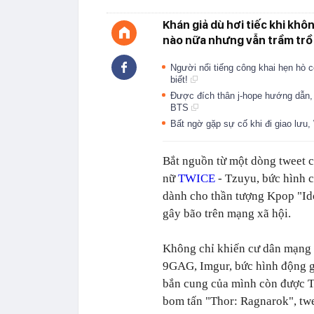
Khán giả dù hơi tiếc khi kh
nào nữa nhưng vẫn trầm trồ 
Người nổi tiếng công khai hẹn hò 
biết!
Được đích thân j-hope hướng dẫn, dà
BTS
Bất ngờ gặp sự cố khi đi giao lưu,
Bắt nguồn từ một dòng tweet 
nữ
TWICE
- Tzuyu, bức hình c
dành cho thần tượng Kpop "Id
gây bão trên mạng xã hội.
Không chỉ khiến cư dân mạng 
9GAG, Imgur, bức hình động g
bắn cung của mình còn được T
bom tấn "Thor: Ragnarok", twee