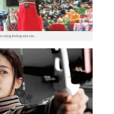
yu cũng không xõa tóc