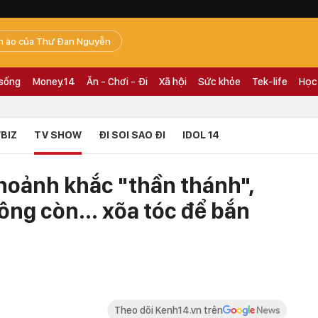
n ào của Thư Đan Nguyễn
 sống
Money.14
Ăn - Chơi - Đi
Xã hội
Sức khỏe
Tek-life
Học
BIZ
TV SHOW
ĐI SOI SAO ĐI
IDOL 14
khoảnh khắc "thần thánh",
ng còn... xõa tóc để bắn
Theo dõi Kenh14.vn trên