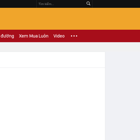
 đường
Xem Mua Luôn
Video