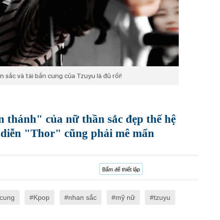
 sắc và tài bắn cung của Tzuyu là đủ rồi!
 thánh" của nữ thần sắc đẹp thế hệ
 diễn "Thor" cũng phải mê mẩn
Bấm để thiết lập
 cung
Kpop
nhan sắc
mỹ nữ
tzuyu