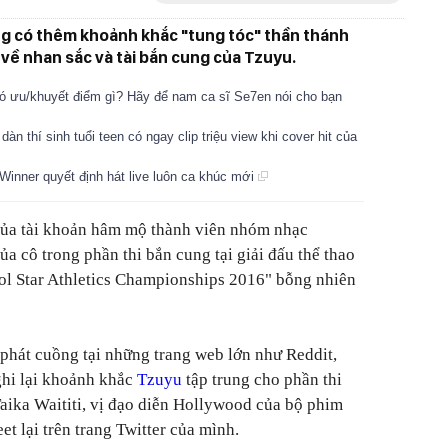
ông có thêm khoảnh khắc "tung tóc" thần thánh
về nhan sắc và tài bắn cung của Tzuyu.
có ưu/khuyết điểm gì? Hãy để nam ca sĩ Se7en nói cho bạn
n thí sinh tuổi teen có ngay clip triệu view khi cover hit của
 Winner quyết định hát live luôn ca khúc mới
của tài khoản hâm mộ thành viên nhóm nhạc
ủa cô trong phần thi bắn cung tại giải đấu thể thao
ol Star Athletics Championships 2016" bỗng nhiên
phát cuồng tại những trang web lớn như Reddit,
hi lại khoảnh khắc
Tzuyu
tập trung cho phần thi
aika Waititi, vị đạo diễn Hollywood của bộ phim
t lại trên trang Twitter của mình.