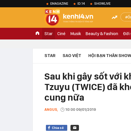
EMAGAZINE
ID.14
SHOWLIVE
Ồ
Star
Ciné
Musik
Beauty & Fashion
Đời
STAR
SAO VIỆT
HỘI BẠN THÂN SHOW
Sau khi gây sốt với 
Tzuyu (TWICE) đã khô
cung nữa
ANGUS,
10:00 09/01/2019
Chia sẻ