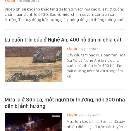
XÃ HỘI
- 15 phút trước
Video ghi lại khoảnh khắc tảng đá lớn từ vách núi cao bị sạt lở xuống
chắn ngang tỉnh lộ 543D. Sau vụ việc, chính quyền, công an xã
Mường Típ huy động lực lượng giải phóng để giao thông thông suốt.
Lũ cuốn trôi cầu ở Nghệ An, 400 hộ dân bị chia cắt
XÃ HỘI
- 6 giờ trước
Cây cầu tạm bắc qua bản Yên Hòa
(xã Mỹ Lý, Nghệ An) bị nước lũ
cuốn trôi khiến hơn 400 hộ dân
mất đường kết nối với trung tâm
xã.
Mưa lũ ở Sơn La, một người bị thương, hơn 300 nhà
dân bị ảnh hưởng
XÃ HỘI
- 2 ngày trước
Mưa lớn kéo dài tại Sơn La đã gây
nhiều điểm sạt lở trên các tuyến