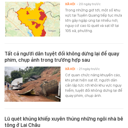
XÃ HỘI
- 20 ngày trước
Trong những giờ tới, một số khu
vực tại Tuyên Quang tiếp tục mưa
lớn gây ngập úng tại nhiều nơi,
nguy cơ cao lũ quét và sạt lở tại
105 xã, phường.
Tất cả người dân tuyệt đối không dừng lại để quay
phim, chụp ảnh trong trường hợp sau
XÃ HỘI
- 21 ngày trước
Cơ quan chức năng khuyến cáo,
khi phát hiện sạt lở, người dân
cần lập tức rời khỏi khu vực nguy
hiểm, tuyệt đối không dừng lại để
quay phim, chụp ảnh.
Lũ quét khủng khiếp xuyên thủng những ngôi nhà bê
tông ở Lai Châu