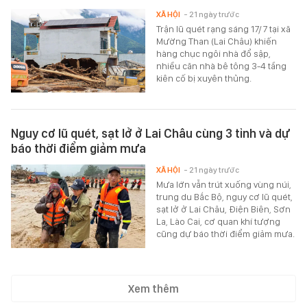
XÃ HỘI
- 21 ngày trước
Trận lũ quét rạng sáng 17/7 tại xã
Mường Than (Lai Châu) khiến
hàng chục ngôi nhà đổ sập,
nhiều căn nhà bê tông 3-4 tầng
kiên cố bị xuyên thủng.
Nguy cơ lũ quét, sạt lở ở Lai Châu cùng 3 tỉnh và dự
báo thời điểm giảm mưa
XÃ HỘI
- 21 ngày trước
Mưa lớn vẫn trút xuống vùng núi,
trung du Bắc Bộ, nguy cơ lũ quét,
sạt lở ở Lai Châu, Điện Biên, Sơn
La, Lào Cai, cơ quan khí tượng
cũng dự báo thời điểm giảm mưa.
Xem thêm