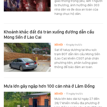
giao thông trọng yếu, làm 1 người
bị thương, ảnh hưởng đến 303
nhà dân và đe dọa an toàn của
hàng chục hộ dân.
Khoảnh khắc đất đá tràn xuống đường dẫn cầu
Móng Sến ở Lào Cai
XÃ HỘI
- 4 ngày trước
Sạt lở taluy dương tại khu vực
trạm BOT dẫn lên cầu Móng Sến
(Lào Cai) khiến CSGT phải chặn
phương tiện, phân luồng giao
thông để bảo đảm an toàn.
Mưa lớn gây ngập hơn 100 căn nhà ở Lâm Đồng
XÃ HỘI
- 11 ngày trước
Mưa lớn kéo dài từ ngày 27 đến
28/7 khiến nhiều địa phương ở