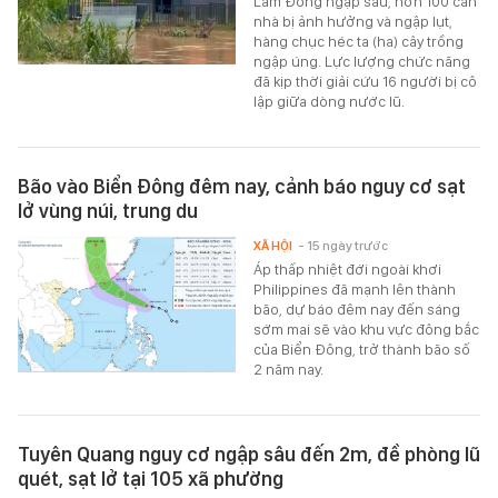
Lâm Đồng ngập sâu, hơn 100 căn
nhà bị ảnh hưởng và ngập lụt,
hàng chục héc ta (ha) cây trồng
ngập úng. Lực lượng chức năng
đã kịp thời giải cứu 16 người bị cô
lập giữa dòng nước lũ.
Bão vào Biển Đông đêm nay, cảnh báo nguy cơ sạt
lở vùng núi, trung du
XÃ HỘI
- 15 ngày trước
Áp thấp nhiệt đới ngoài khơi
Philippines đã mạnh lên thành
bão, dự báo đêm nay đến sáng
sớm mai sẽ vào khu vực đông bắc
của Biển Đông, trở thành bão số
2 năm nay.
Tuyên Quang nguy cơ ngập sâu đến 2m, đề phòng lũ
quét, sạt lở tại 105 xã phường