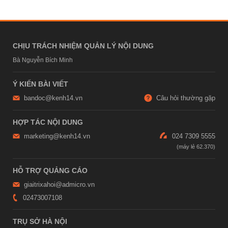
CHỊU TRÁCH NHIỆM QUẢN LÝ NỘI DUNG
Bà Nguyễn Bích Minh
Ý KIẾN BÀI VIẾT
bandoc@kenh14.vn
Câu hỏi thường gặp
HỢP TÁC NỘI DUNG
marketing@kenh14.vn
024 7309 5555
HỖ TRỢ QUẢNG CÁO
giaitrixahoi@admicro.vn
02473007108
TRỤ SỞ HÀ NỘI