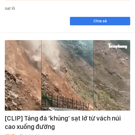
sạt lỏ
Chia sẻ
[CLIP] Tảng đá ‘khủng’ sạt lở từ vách núi
cao xuống đường