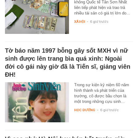
không Quốc tế Tân Sơn Nhất
liên tiếp phát hiện và trao trả
nhiều tài sản có giá trị lớn do…
XÃ HỘI
-
6 giờ trước
Tờ báo năm 1997 bỗng gây sốt MXH vì nữ
sinh được lên trang bìa quá xinh: Ngoài
đời cô gái này giờ đã là Tiến sĩ, giảng viên
ĐH!
Trong sự kiện kỷ niệm 60 năm
hình thành và phát triển của
trường, cô được bầu chọn là
một trong những cựu sinh…
HỌC ĐƯỜNG
-
6 giờ trước