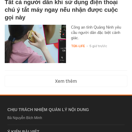
Tất cả người dân khi sử dụng điện thoại
chú ý tắt máy ngay nếu nhận được cuộc
gọi này
Công an tỉnh Quảng Ninh yêu
cầu người dân đặc biệt cảnh
giác.
TEK-LIFE
-
5 giờ trước
Xem thêm
CHỊU TRÁCH NHIỆM QUẢN LÝ NỘI DUNG
Bà Nguyễn Bích Minh
Ý KIẾN BÀI VIẾT