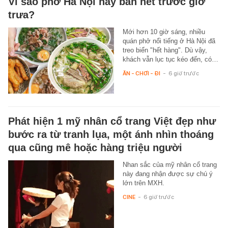
Vì sao phở Hà Nội hay bán hết trước giờ
trưa?
Mới hơn 10 giờ sáng, nhiều
quán phở nổi tiếng ở Hà Nội đã
treo biển "hết hàng". Dù vậy,
khách vẫn lục tục kéo đến, có…
ĂN - CHƠI - ĐI
-
6 giờ trước
Phát hiện 1 mỹ nhân cổ trang Việt đẹp như
bước ra từ tranh lụa, một ánh nhìn thoáng
qua cũng mê hoặc hàng triệu người
Nhan sắc của mỹ nhân cổ trang
này đang nhận được sự chú ý
lớn trên MXH.
CINE
-
6 giờ trước