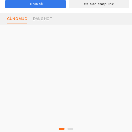
Chia sẻ
Sao chép link
CÙNG MỤC
ĐANG HOT