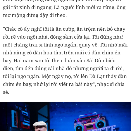
gái rất xinh đi ngang. Là người lính mới ra rừng, ông
mơ mộng đứng dậy đi theo.
"Chắc cô ấy nghĩ tôi là ăn cướp, ăn trộm nên bỏ chạy
rồi rẽ vào ngôi nhà, đóng sầm cửa lại. Tôi đứng như
một chàng trai si tình ngơ ngẩn, quay về. Tôi nhớ mãi
nhà nàng có dàn hoa tím, trên mái có đàn chim én
bay. Hai năm sau tôi theo đoàn vào Sài Gòn biểu
diễn, tìm đến đúng cái nhà đó nhưng người ta đi rồi,
tôi lại ngơ ngẩn. Một ngày nọ, tôi lên Đà Lạt thấy đàn
chim én bay, nhớ lại rồi viết ra bài này", nhạc sĩ chia
sẻ.