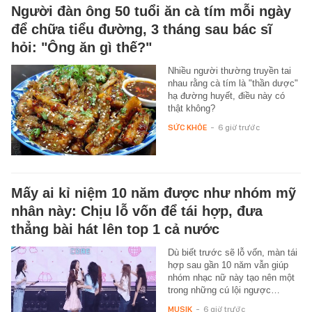
Người đàn ông 50 tuổi ăn cà tím mỗi ngày
để chữa tiểu đường, 3 tháng sau bác sĩ
hỏi: "Ông ăn gì thế?"
Nhiều người thường truyền tai
nhau rằng cà tím là "thần dược"
hạ đường huyết, điều này có
thật không?
SỨC KHỎE
-
6 giờ trước
Mấy ai kỉ niệm 10 năm được như nhóm mỹ
nhân này: Chịu lỗ vốn để tái hợp, đưa
thẳng bài hát lên top 1 cả nước
Dù biết trước sẽ lỗ vốn, màn tái
hợp sau gần 10 năm vẫn giúp
nhóm nhạc nữ này tạo nên một
trong những cú lội ngược…
MUSIK
-
6 giờ trước