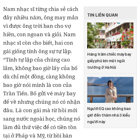
Nam nhạc sĩ từng chia sẻ cách
TIN LIÊN QUAN
đây nhiều năm, ông may mắn
vì được ông trời ban cho vợ
hiền, con ngoan và giỏi. Nam
nhạc sĩ còn cho biết, hai con
gái giống tính ông sự tự lập.
Hàng trăm chiếc máy bay
“Tính tự lập của chúng cao
giấy phủ kín một ngôi
lắm, không bao giờ lấy của bố
trường ở Hà Nội
dù chỉ một đồng, càng không
bao giờ nói mình là con của
Trần Tiến. Bố gửi vé máy bay
để về nhưng chúng nó có nhận
Người EQ cao không bao
đâu. Là con gái mà từ hồi mới
giờ đến thăm nhà 3 kiểu
sang nước ngoài học, chúng nó
người này
làm đủ thứ việc để có tiền tồn
tại ở Pháp và Mỹ, từ bồi bàn