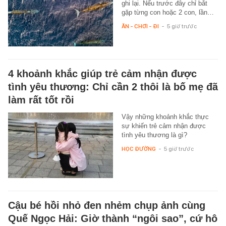
ghi lại. Nếu trước đây chỉ bắt
gặp từng con hoặc 2 con, lần…
ĂN - CHƠI - ĐI
-
5 giờ trước
4 khoảnh khắc giúp trẻ cảm nhận được
tình yêu thương: Chỉ cần 2 thôi là bố mẹ đã
làm rất tốt rồi
Vậy những khoảnh khắc thực
sự khiến trẻ cảm nhận được
tình yêu thương là gì?
HỌC ĐƯỜNG
-
5 giờ trước
Cậu bé hồi nhỏ đen nhẻm chụp ảnh cùng
Quế Ngọc Hải: Giờ thành “ngôi sao”, cứ hô