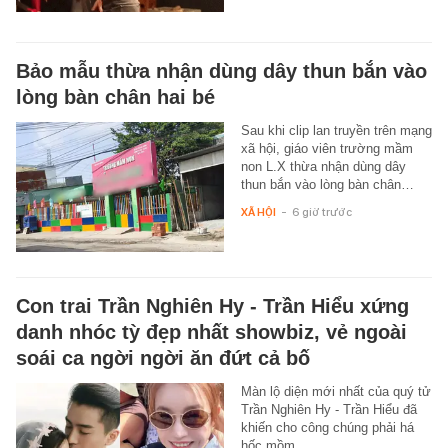
Bảo mẫu thừa nhận dùng dây thun bắn vào
lòng bàn chân hai bé
Sau khi clip lan truyền trên mạng
xã hội, giáo viên trường mầm
non L.X thừa nhận dùng dây
thun bắn vào lòng bàn chân…
XÃ HỘI
-
6 giờ trước
Con trai Trần Nghiên Hy - Trần Hiểu xứng
danh nhóc tỳ đẹp nhất showbiz, vẻ ngoài
soái ca ngời ngời ăn đứt cả bố
Màn lộ diện mới nhất của quý tử
Trần Nghiên Hy - Trần Hiểu đã
khiến cho công chúng phải há
hốc mồm.