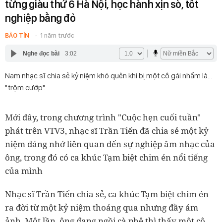
từng giàu thứ 6 Hà Nội, học hành xịn sò, tốt
nghiệp bằng đỏ
BẢO TÍN
1 năm trước
Nghe đọc bài
3:02
Nam nhạc sĩ chia sẻ kỷ niệm khó quên khi bị một cô gái nhầm là...
"trộm cướp".
Mới đây, trong chương trình "Cuộc hẹn cuối tuần"
phát trên VTV3, nhạc sĩ Trần Tiến đã chia sẻ một kỷ
niệm đáng nhớ liên quan đến sự nghiệp âm nhạc của
ông, trong đó có ca khúc Tạm biệt chim én nổi tiếng
của mình
Nhạc sĩ Trần Tiến chia sẻ, ca khúc Tạm biệt chim én
ra đời từ một kỷ niệm thoáng qua nhưng đầy ám
ảnh. Một lần, ông đang ngồi cà phê thì thấy một cô