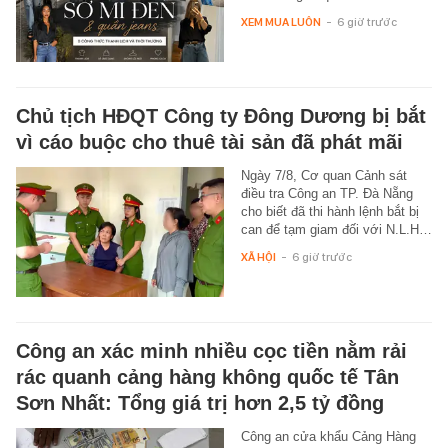
XEM MUA LUÔN
-
6 giờ trước
Chủ tịch HĐQT Công ty Đông Dương bị bắt
vì cáo buộc cho thuê tài sản đã phát mãi
Ngày 7/8, Cơ quan Cảnh sát
điều tra Công an TP. Đà Nẵng
cho biết đã thi hành lệnh bắt bị
can để tạm giam đối với N.L.H…
XÃ HỘI
-
6 giờ trước
Công an xác minh nhiều cọc tiền nằm rải
rác quanh cảng hàng không quốc tế Tân
Sơn Nhất: Tổng giá trị hơn 2,5 tỷ đồng
Công an cửa khẩu Cảng Hàng