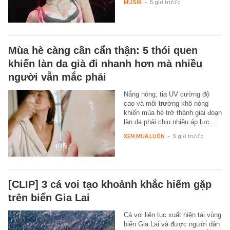
MUSIK
-
5 giờ trước
Mùa hè càng cần cẩn thận: 5 thói quen
khiến làn da già đi nhanh hơn mà nhiều
người vẫn mắc phải
Nắng nóng, tia UV cường độ
cao và môi trường khô nóng
khiến mùa hè trở thành giai đoạn
làn da phải chịu nhiều áp lực…
XEM MUA LUÔN
-
5 giờ trước
[CLIP] 3 cá voi tạo khoảnh khắc hiếm gặp
trên biển Gia Lai
Cá voi liên tục xuất hiện tại vùng
biển Gia Lai và được người dân