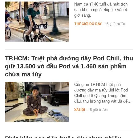
Nam ca sĩ 46 tuổi đã mất tích
sau khi ra ngoài đạp xe vào 4
giờ sáng.
THẾ GIỚI ĐÓ ĐÂY
-
5 giờ trước
TP.HCM: Triệt phá đường dây Pod Chill, thu
giữ 13.500 vỏ đầu Pod và 1.460 sản phẩm
chứa ma túy
Công an TP.HCM triệt phá
đường dây ma túy đội lốt Pod
Chill do Lê Quang Trọng cầm
đầu, thu lượng tang vật đủ để…
XÃ HỘI
-
5 giờ trước