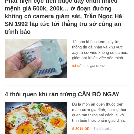
Phát hiện cọc tiền buộc dây chun nhiều
mệnh giá 500k, 200k… ở đoạn đường
không có camera giám sát, Trần Ngọc Hà
SN 1992 lập tức tới thẳng trụ sở công an
trình báo
Tài sản không kèm giấy tờ,
thông tin cá nhân và khu vực
xảy ra sự việc không có camera
giám sát khiến việc xác minh…
XÃ HỘI
-
5 giờ trước
4 thói quen khi rán trứng CẦN BỎ NGAY
Dù là món ăn quen thuộc trên
mâm cơm gia đình, nhưng thói
quen rán trứng sai cách lại vô
tình biến thực phẩm giàu dinh…
SỨC KHỎE
-
5 giờ trước