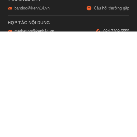
bandoc@kenh14.vn
Câu hỏi thường gặp
HỢP TÁC NỘI DUNG
marketing@kenh14.vn
024 7309 5555
HỖ TRỢ QUẢNG CÁO
giaitrixahoi@admicro.vn
02473007108
TRỤ SỞ HÀ NỘI
Tầng 21, Tòa nhà Center Building, Hapulico Complex, Số 01, phố
Nguyễn Huy Tưởng, phường Thanh Xuân, thành phố Hà Nội
TRỤ SỞ TP.HỒ CHÍ MINH
Tầng 4, Tòa nhà 123, số 127 Võ Văn Tần, Phường Xuân Hòa, TPHCM
Giấy phép thiết lập trang thông tin điện tử tổng hợp trên mạng số