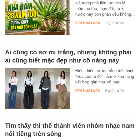
già trong nhà liên tục héo lá,
thân teo tóp, thay đất, tưới
nước hay bón phân đều không…
XEM MUA LUÔN
-
6 giờ trước
Ai cũng có sơ mi trắng, nhưng không phải
ai cũng biết mặc đẹp như cô nàng này
Điều khiến sơ mi trắng trở thành
"vua của tủ đồ" nằm ở khả năng
kết hợp gần như vô hạn.
XEM MUA LUÔN
-
5 giờ trước
Tìm thấy thi thể thành viên nhóm nhạc nam
nổi tiếng trên sông