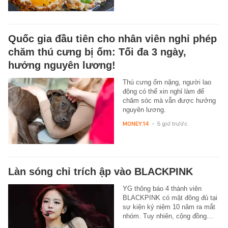
Quốc gia đầu tiên cho nhân viên nghỉ phép
chăm thú cưng bị ốm: Tối đa 3 ngày,
hưởng nguyên lương!
Thú cưng ốm nặng, người lao
động có thể xin nghỉ làm để
chăm sóc mà vẫn được hưởng
nguyên lương.
MONEY.14
-
5 giờ trước
Làn sóng chỉ trích ập vào BLACKPINK
YG thông báo 4 thành viên
BLACKPINK có mặt đông đủ tại
sự kiện kỷ niệm 10 năm ra mắt
nhóm. Tuy nhiên, cộng đồng…