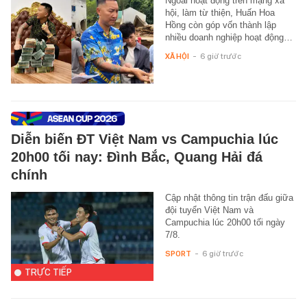
Ngoài hoạt động trên mạng xã
hội, làm từ thiện, Huấn Hoa
Hồng còn góp vốn thành lập
nhiều doanh nghiệp hoạt động…
XÃ HỘI
-
6 giờ trước
Diễn biến ĐT Việt Nam vs Campuchia lúc
20h00 tối nay: Đình Bắc, Quang Hải đá
chính
Cập nhật thông tin trận đấu giữa
đội tuyển Việt Nam và
Campuchia lúc 20h00 tối ngày
7/8.
SPORT
-
6 giờ trước
TRỰC TIẾP