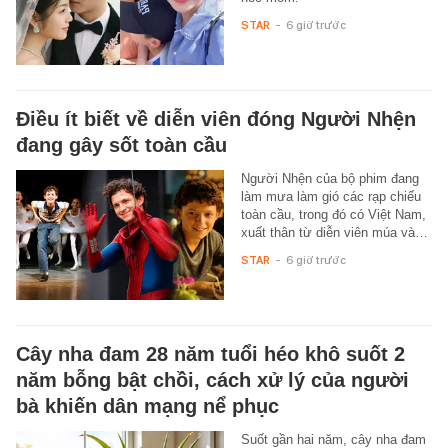
STAR
-
6 giờ trước
Điều ít biết về diễn viên đóng Người Nhện
đang gây sốt toàn cầu
Người Nhện của bộ phim đang
làm mưa làm gió các rạp chiếu
toàn cầu, trong đó có Việt Nam,
xuất thân từ diễn viên múa và…
STAR
-
6 giờ trước
Cây nha đam 28 năm tuổi héo khô suốt 2
năm bỗng bật chồi, cách xử lý của người
bà khiến dân mạng nể phục
Suốt gần hai năm, cây nha đam