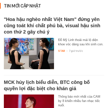
TIN MỚI CẬP NHẬT
"Hoa hậu nghèo nhất Việt Nam" đứng yên
cũng toát khí chất phú bà, visual hậu sinh
con thứ 2 gây chú ý
Đỗ Mỹ Linh thoải mái lộ diện
khoe vóc dáng sau khi sinh con.
STAR
-
7 giờ trước
MCK hủy lịch biểu diễn, BTC công bố
quyền lợi đặc biệt cho khán giả
Thông báo mới nhất của CAM
by 8 khiến nhiều fan nhạc tiếc
nuối.