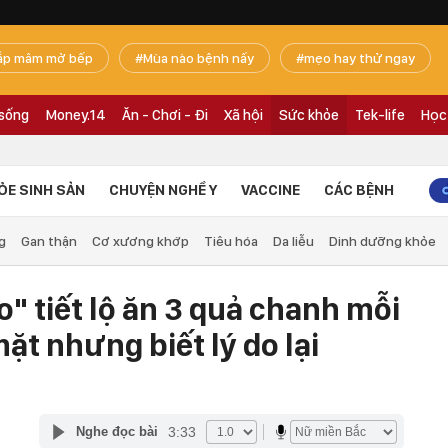
ắp mâm mở bếp
Mùa nào bệnh nấy
mẹo hay thử ngay
 sống
Money.14
Ăn - Chơi - Đi
Xã hội
Sức khỏe
Tek-life
Học
ỎE SINH SẢN
CHUYỆN NGHỀ Y
VACCINE
CÁC BỆNH
g
Gan thận
Cơ xương khớp
Tiêu hóa
Da liễu
Dinh dưỡng khỏe
o" tiết lộ ăn 3 quả chanh mỗi
ặt nhưng biết lý do lại
3:33
Nghe đọc bài