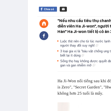
Chia sẻ
"Nếu nhu cầu tiêu thụ chanh
diễn viên Ha Ji-won", người
Hàn" Ha Ji-won tiết lộ cô ăn
Luộc thịt nên cho từ lúc nước lạnh
người thay đổi suy nghĩ
3 loại gia vị là "báu vật chống ung
biết lại ít dùng
Sống thọ hay không được quyết định
gan và gan nhiễm mỡ
Ha Ji-Won nổi tiếng sau khi đ
is Zero", "Secret Garden", "Hw
không hơn 25 tuổi là mấy.