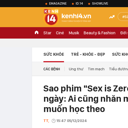
EMAGAZINE
ID.14
SHOWLIVE
S
Star
Ciné
Musik
Beauty & Fashion
Đời
SỨC KHỎE
TRẺ - KHỎE - ĐẸP
SỨC KH
Ung thư
Tim mạch
Tiểu đườn
CÁC BỆNH
Sao phim "Sex is Zer
ngày: Ai cũng nhăn m
muốn học theo
TT,
15:47 05/12/2024