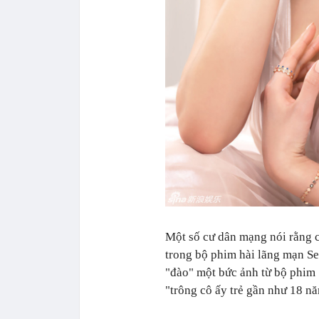
Một số cư dân mạng nói rằng c
trong bộ phim hài lãng mạn S
"đào" một bức ảnh từ bộ phim 
"trông cô ấy trẻ gần như 18 nă