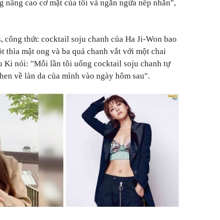
ng nâng cao cơ mặt của tôi và ngăn ngừa nếp nhăn",
, công thức cocktail soju chanh của Ha Ji-Won bao
t thìa mật ong và ba quả chanh vắt với một chai
 Ki nói: "Mỗi lần tôi uống cocktail soju chanh tự
 khen về làn da của mình vào ngày hôm sau".