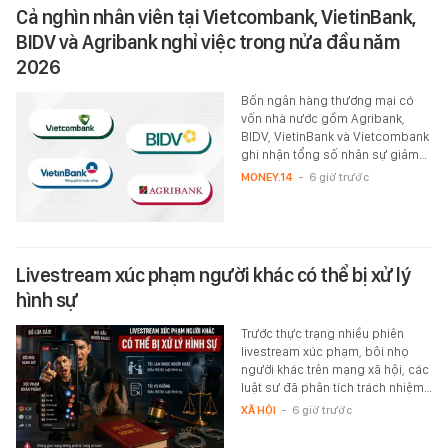
Cả nghìn nhân viên tại Vietcombank, VietinBank,
BIDV và Agribank nghỉ việc trong nửa đầu năm
2026
Bốn ngân hàng thương mại có
vốn nhà nước gồm Agribank,
BIDV, VietinBank và Vietcombank
ghi nhận tổng số nhân sự giảm…
MONEY.14
-
6 giờ trước
Livestream xúc phạm người khác có thể bị xử lý
hình sự
Trước thực trạng nhiều phiên
livestream xúc phạm, bôi nhọ
người khác trên mạng xã hội, các
luật sư đã phân tích trách nhiệm…
XÃ HỘI
-
6 giờ trước