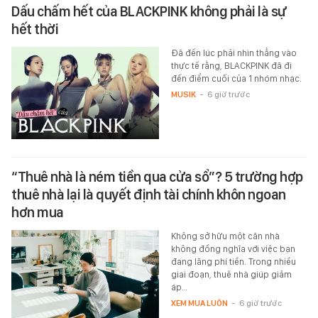
Dấu chấm hết của BLACKPINK không phải là sự
hết thời
Đã đến lúc phải nhìn thẳng vào
thực tế rằng, BLACKPINK đã đi
đến điểm cuối của 1 nhóm nhạc.
MUSIK
-
6 giờ trước
“Thuê nhà là ném tiền qua cửa sổ”? 5 trường hợp
thuê nhà lại là quyết định tài chính khôn ngoan
hơn mua
Không sở hữu một căn nhà
không đồng nghĩa với việc bạn
đang lãng phí tiền. Trong nhiều
giai đoạn, thuê nhà giúp giảm
áp…
XEM MUA LUÔN
-
6 giờ trước