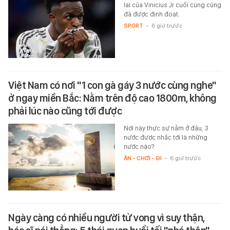
lai của Vinicius Jr cuối cùng cũng
đã được định đoạt.
SPORT
-
6 giờ trước
Việt Nam có nơi "1 con gà gáy 3 nước cùng nghe"
ở ngay miền Bắc: Nằm trên độ cao 1800m, không
phải lúc nào cũng tới được
Nơi này thực sự nằm ở đâu, 3
nước được nhắc tới là những
nước nào?
ĂN - CHƠI - ĐI
-
6 giờ trước
Ngày càng có nhiều người tử vong vì suy thận,