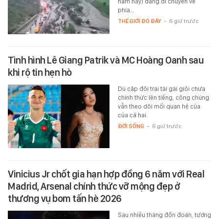
năm nay) đang di chuyển về
phía…
THẾ GIỚI ĐÓ ĐÂY
-
6 giờ trước
Tình hình Lê Giang Patrik và MC Hoàng Oanh sau
khi rộ tin hẹn hò
Dù cặp đôi trai tài gái giỏi chưa
chính thức lên tiếng, công chúng
vẫn theo dõi mối quan hệ của
của cả hai.
ĐỜI SỐNG
-
6 giờ trước
Vinicius Jr chốt gia hạn hợp đồng 6 năm với Real
Madrid, Arsenal chính thức vỡ mộng đẹp ở
thương vụ bom tấn hè 2026
Sau nhiều tháng đồn đoán, tương