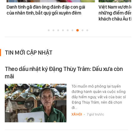
Danh tính gã đàn ông đánh đập con gái
Việt Nam vươn lê
của nhân tình, bắt quỳ gối xuyên đêm
những điểm đến
khách châu Âu tì
TIN MỚI CẬP NHẬT
Theo dấu nhật ký Đặng Thùy Trâm: Dấu xưa còn
mãi
Tôi muốn mô phỏng lại tuyến
đường hành quân và cuộc sống
đầy hiểm nguy, vất vả của bác sĩ
Đặng Thùy Trâm, nên đã chọn
đi…
XÃ HỘI
-
7 giờ trước