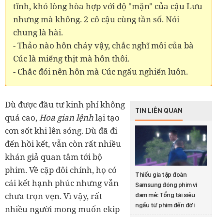
tĩnh, khó lòng hòa hợp với độ "mặn" của cậu Lưu
nhưng mà không. 2 cô cậu cùng tần số. Nói
chung là hài.
- Thảo nào hôn cháy vậy, chắc nghĩ môi của bà
Cúc là miếng thịt mà hôn thôi.
- Chắc đói nên hôn mà Cúc ngấu nghiến luôn.
Dù được đầu tư kinh phí không
TIN LIÊN QUAN
quá cao,
Hoa gian lệnh
lại tạo
cơn sốt khi lên sóng. Dù đã đi
đến hồi kết, vẫn còn rất nhiều
khán giả quan tâm tới bộ
phim. Về cặp đôi chính, họ có
Thiếu gia tập đoàn
cái kết hạnh phúc nhưng vẫn
Samsung đóng phim vì
chưa trọn vẹn. Vì vậy, rất
đam mê: Tổng tài siêu
ngầu từ phim đến đời
nhiều người mong muốn ekip