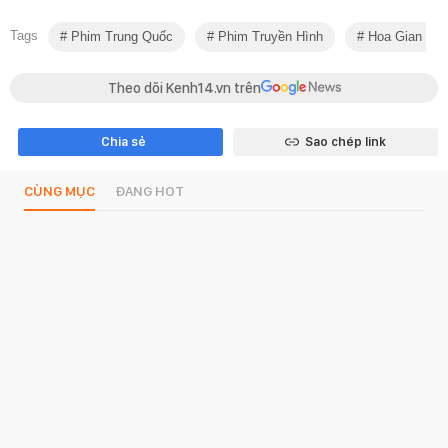
Tags
Phim Trung Quốc
Phim Truyền Hình
Hoa Gian Lện
Theo dõi Kenh14.vn trên
Chia sẻ
Sao chép link
CÙNG MỤC
ĐANG HOT