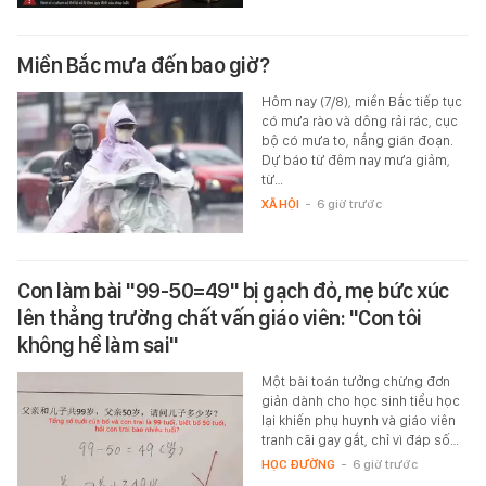
Miền Bắc mưa đến bao giờ?
Hôm nay (7/8), miền Bắc tiếp tục
có mưa rào và dông rải rác, cục
bộ có mưa to, nắng gián đoạn.
Dự báo từ đêm nay mưa giảm,
từ…
XÃ HỘI
-
6 giờ trước
Con làm bài "99-50=49" bị gạch đỏ, mẹ bức xúc
lên thẳng trường chất vấn giáo viên: "Con tôi
không hề làm sai"
Một bài toán tưởng chừng đơn
giản dành cho học sinh tiểu học
lại khiến phụ huynh và giáo viên
tranh cãi gay gắt, chỉ vì đáp số…
HỌC ĐƯỜNG
-
6 giờ trước