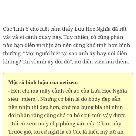
Cúc Tịnh Y cho biết cảm thấy Lưu Học Nghĩa đã rất
vất vả vì cảnh quay này. Tuy nhiên, cô cũng phàn
nàn bạn diễn vì nhịn ăn nên cũng khó tính hơn bình
thường. "Mọi người biết tại sao anh ấy hay nổi điên
không? Tại vì anh ấy đói đó", nữ diễn viên nói thêm.
Một số bình luận của netizen:
- Hèn chi mà mấy cảnh cởi áo của Lưu Học Nghĩa
siêu "mlem". Nhưng cơ bản là do body đẹp sẵn
nên nhịn thì đẹp hơn, chứ mà bụng bia thì nhịn
đói nhăn răng cũng chả ra bó cơ 6 múi vậy được.
- Tôi có xem mấy clip phỏng vấn của 2 bạn này.
Trước giờ, tôi cứ nghĩ là cô Cúc là kiểu mỹ nữ an