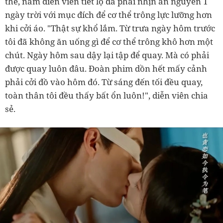
thể, nam diễn viên tiết lộ đã phải nhịn ăn nguyên 1
ngày trời với mục đích để cơ thể trông lực lưỡng hơn
khi cởi áo. "Thật sự khổ lắm. Từ trưa ngày hôm trước
tôi đã không ăn uống gì để cơ thể trông khô hơn một
chút. Ngày hôm sau dậy lại tập để quay. Mà có phải
được quay luôn đâu. Đoàn phim dồn hết mấy cảnh
phải cởi đồ vào hôm đó. Từ sáng đến tối đều quay,
toàn thân tôi đều thấy bất ổn luôn!", diễn viên chia
sẻ.