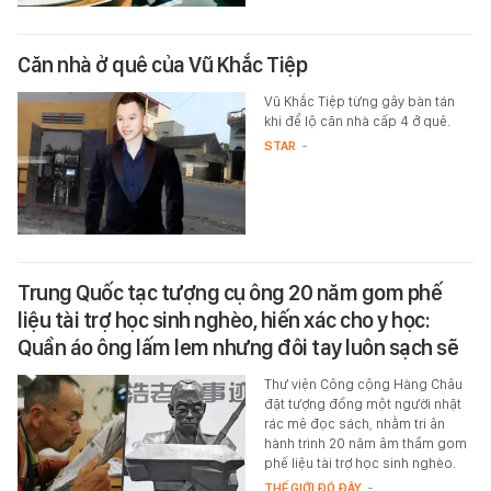
Căn nhà ở quê của Vũ Khắc Tiệp
Vũ Khắc Tiệp từng gây bàn tán
khi để lộ căn nhà cấp 4 ở quê.
STAR
-
Trung Quốc tạc tượng cụ ông 20 năm gom phế
liệu tài trợ học sinh nghèo, hiến xác cho y học:
Quần áo ông lấm lem nhưng đôi tay luôn sạch sẽ
Thư viện Công cộng Hàng Châu
đặt tượng đồng một người nhặt
rác mê đọc sách, nhằm tri ân
hành trình 20 năm âm thầm gom
phế liệu tài trợ học sinh nghèo.
THẾ GIỚI ĐÓ ĐÂY
-