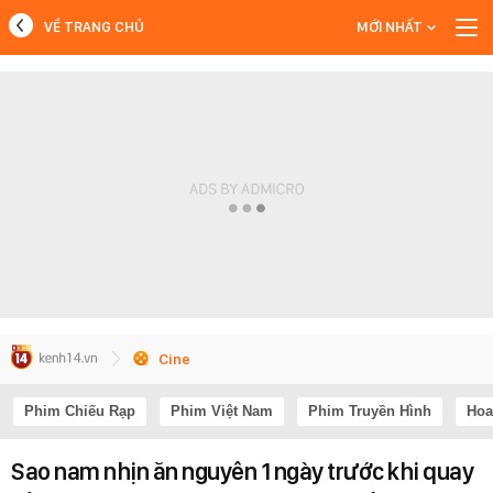
VỀ TRANG CHỦ
MỚI NHẤT
MỚI NHẤT
Xem thêm
Cine
Phim Chiếu Rạp
Phim Việt Nam
Phim Truyền Hình
Hoa
Sao nam nhịn ăn nguyên 1 ngày trước khi quay