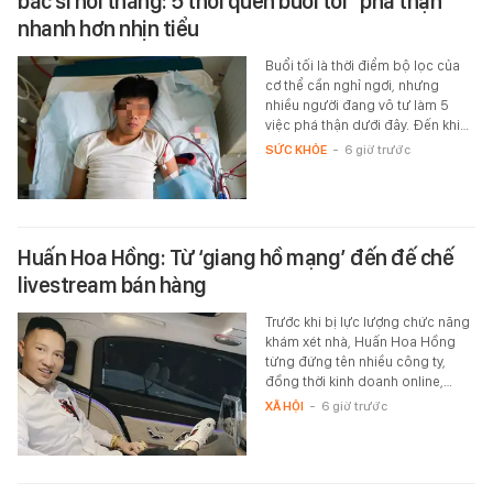
bác sĩ nói thẳng: 5 thói quen buổi tối "phá thận"
nhanh hơn nhịn tiểu
Buổi tối là thời điểm bộ lọc của
cơ thể cần nghỉ ngơi, nhưng
nhiều người đang vô tư làm 5
việc phá thận dưới đây. Đến khi…
SỨC KHỎE
-
6 giờ trước
Huấn Hoa Hồng: Từ ‘giang hồ mạng’ đến đế chế
livestream bán hàng
Trước khi bị lực lượng chức năng
khám xét nhà, Huấn Hoa Hồng
từng đứng tên nhiều công ty,
đồng thời kinh doanh online,…
XÃ HỘI
-
6 giờ trước