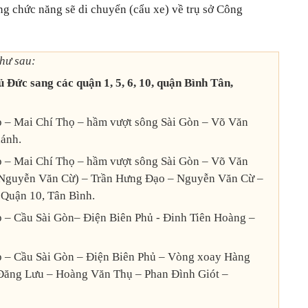
ợng chức năng sẽ di chuyển (cẩu xe) về trụ sở Công
hư sau:
 Đức sang các quận 1, 5, 6, 10, quận Bình Tân,
p – Mai Chí Thọ – hầm vượt sông Sài Gòn – Võ Văn
hánh.
p – Mai Chí Thọ – hầm vượt sông Sài Gòn – Võ Văn
c Nguyễn Văn Cừ) – Trần Hưng Đạo – Nguyễn Văn Cừ –
i Quận 10, Tân Bình.
p – Cầu Sài Gòn– Điện Biên Phủ - Đinh Tiên Hoàng –
p – Cầu Sài Gòn – Điện Biên Phủ – Vòng xoay Hàng
Đăng Lưu – Hoàng Văn Thụ – Phan Đình Giót –