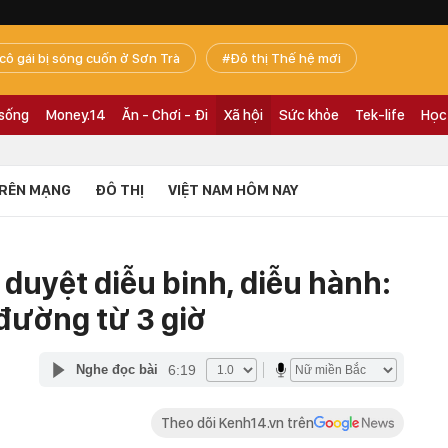
 cô gái bị sóng cuốn ở Sơn Trà
Đô thị Thế hệ mới
 sống
Money.14
Ăn - Chơi - Đi
Xã hội
Sức khỏe
Tek-life
Học
RÊN MẠNG
ĐÔ THỊ
VIỆT NAM HÔM NAY
 duyệt diễu binh, diễu hành:
đường từ 3 giờ
6:19
Nghe đọc bài
Theo dõi Kenh14.vn trên