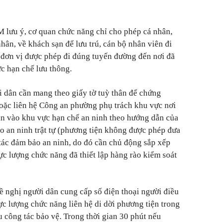
lưu ý, cơ quan chức năng chỉ cho phép cá nhân,
nhân, về khách sạn để lưu trú, cán bộ nhân viên đi
, đơn vị được phép đi đúng tuyến đường đến nơi đã
c hạn chế lưu thông.
i dân cần mang theo giấy tờ tuỳ thân để chứng
oặc liên hệ Công an phường phụ trách khu vực nơi
án vào khu vực hạn chế an ninh theo hướng dẫn của
o an ninh trật tự (phương tiện không được phép đưa
 tác đảm bảo an ninh, do đó cần chủ động sắp xếp
ực lượng chức năng đã thiết lập hàng rào kiểm soát
ề nghị người dân cung cấp số điện thoại người điều
ực lượng chức năng liên hệ di dời phương tiện trong
u công tác bảo vệ. Trong thời gian 30 phút nếu