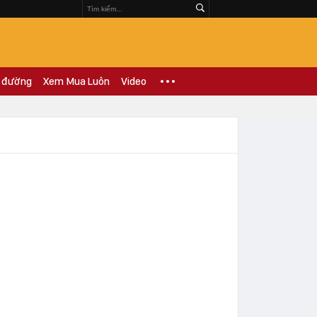
 đường
Xem Mua Luôn
Video