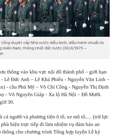
ễ tổng duyệt cấp Nhà nước diễu binh, diễu hành chuẩn bị
ng miền Nam, thống nhất đất nước (30/4/1975 –
nh
 lưu thông vào khu vực nội đô thành phố – giới hạn
 - Lê Đức Anh – Lê Khả Phiêu - Nguyễn Văn Linh –
n) - cầu Phú Mỹ – Võ Chí Công - Nguyễn Thị Định
ọ - Võ Nguyên Giáp - Xa lộ Hà Nội – Đỗ Mười.
giờ 30.
 cả người và phương tiện ô tô, xe mô tô,… (trừ lực
 phù hiệu trực tiếp đi làm nhiệm vụ đảm bảo an
giao thông cho chương trình Tổng hợp luyện Lễ kỷ