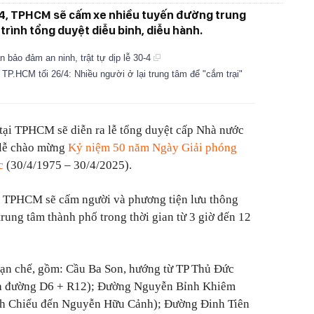
7/4, TPHCM sẽ cấm xe nhiều tuyến đường trung
rình tổng duyệt diễu binh, diễu hành.
bảo đảm an ninh, trật tự dịp lễ 30-4
 TP.HCM tối 26/4: Nhiều người ở lại trung tâm để "cắm trại"
tại TPHCM sẽ diễn ra lễ tổng duyệt cấp Nhà nước
ị lễ chào mừng
Kỷ niệm 50 năm Ngày Giải phóng
c
(30/4/1975 – 30/4/2025).
t, TPHCM sẽ cấm người và phương tiện lưu thông
rung tâm thành phố trong thời gian từ 3 giờ đến 12
hạn chế, gồm: Cầu Ba Son, hướng từ TP Thủ Đức
 ba đường D6 + R12); Đường Nguyễn Bỉnh Khiêm
h Chiểu đến Nguyễn Hữu Cảnh); Đường Đinh Tiên