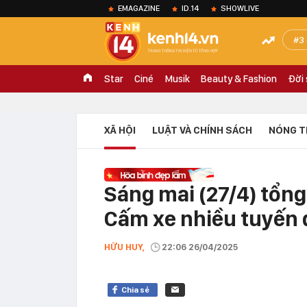
EMAGAZINE
ID.14
SHOWLIVE
3
Star
Ciné
Musik
Beauty & Fashion
Đời
XÃ HỘI
LUẬT VÀ CHÍNH SÁCH
NÓNG T
Sáng mai (27/4) tổng
Cấm xe nhiều tuyến 
HỮU HUY,
22:06 26/04/2025
Chia sẻ