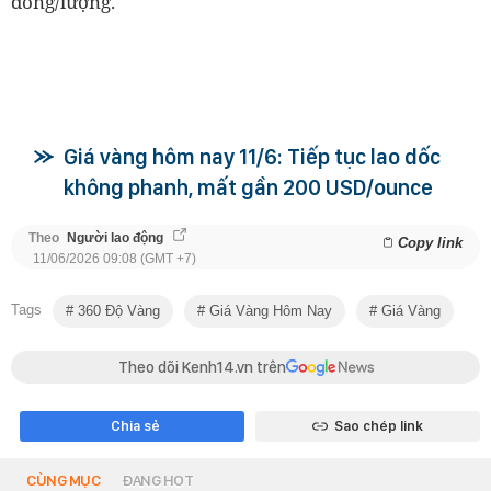
đồng/lượng.
Giá vàng hôm nay 11/6: Tiếp tục lao dốc
không phanh, mất gần 200 USD/ounce
Theo
Người lao động
Copy link
11/06/2026 09:08 (GMT +7)
Tags
360 Độ Vàng
Giá Vàng Hôm Nay
Giá Vàng
Theo dõi Kenh14.vn trên
Chia sẻ
Sao chép link
CÙNG MỤC
ĐANG HOT