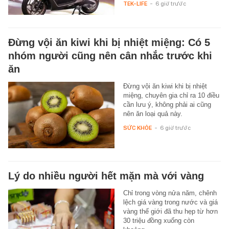
TEK-LIFE
-
6 giờ trước
Đừng vội ăn kiwi khi bị nhiệt miệng: Có 5
nhóm người cũng nên cân nhắc trước khi
ăn
Đừng vội ăn kiwi khi bị nhiệt
miệng, chuyên gia chỉ ra 10 điều
cần lưu ý, không phải ai cũng
nên ăn loại quả này.
SỨC KHỎE
-
6 giờ trước
Lý do nhiều người hết mặn mà với vàng
Chỉ trong vòng nửa năm, chênh
lệch giá vàng trong nước và giá
vàng thế giới đã thu hẹp từ hơn
30 triệu đồng xuống còn