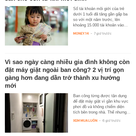
Số tài khoản môi giới của trẻ
dưới 1 tuổi đã tăng gần gấp ba
so với một năm trước, lên
khoảng 15.000 tài khoản vào…
MONEY.14
-
7 giờ trước
Vì sao ngày càng nhiều gia đình không còn
đặt máy giặt ngoài ban công? 2 vị trí gọn
gàng hơn đang dần trở thành xu hướng
mới
Ban công từng được tận dụng
để đặt máy giặt vì gần khu vực
phơi đồ và không chiếm diện
tích bên trong nhà. Thế nhưng…
XEM MUA LUÔN
-
6 giờ trước