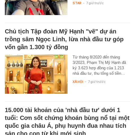
STAR
-
7 giờ trước
Chủ tịch Tập đoàn Mỹ Hạnh "vẽ" dự án
trồng sâm Ngọc Linh, lừa nhà đầu tư góp
vốn gần 1.300 tỷ đồng
Từ tháng 8/2020 đến tháng
3/2023, Phạm Thị Mỹ Hạnh đã
ký 3.623 hợp đồng của 1.213
nhà đầu tư, thu tổng số tiền…
XÃ HỘI
-
7 giờ trước
15.000 tài khoản của 'nhà đầu tư' dưới 1
tuổi: Cơn sốt chứng khoán bùng nổ tại một
quốc gia châu Á, phụ huynh đua nhau tích
sản cho con từ khi mới sinh