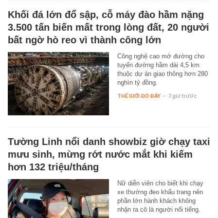
Khối đá lớn đổ sập, cỗ máy đào hầm nặng
3.500 tấn biến mất trong lòng đất, 20 người
bất ngờ hò reo vì thành công lớn
Công nghệ cao mở đường cho
tuyến đường hầm dài 4,5 km
thuộc dự án giao thông hơn 280
nghìn tỷ đồng.
THẾ GIỚI ĐÓ ĐÂY
-
7 giờ trước
Tường Linh nổi danh showbiz giờ chạy taxi
mưu sinh, mừng rớt nước mắt khi kiếm
hơn 132 triệu/tháng
Nữ diễn viên cho biết khi chạy
xe thường đeo khẩu trang nên
phần lớn hành khách không
nhận ra cô là người nổi tiếng.