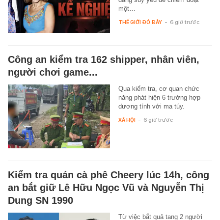
một…
THẾ GIỚI ĐÓ ĐÂY
-
6 giờ trước
Công an kiểm tra 162 shipper, nhân viên,
người chơi game...
Qua kiểm tra, cơ quan chức
năng phát hiện 6 trường hợp
dương tính với ma túy.
XÃ HỘI
-
6 giờ trước
Kiểm tra quán cà phê Cheery lúc 14h, công
an bắt giữ Lê Hữu Ngọc Vũ và Nguyễn Thị
Dung SN 1990
Từ việc bắt quả tang 2 người