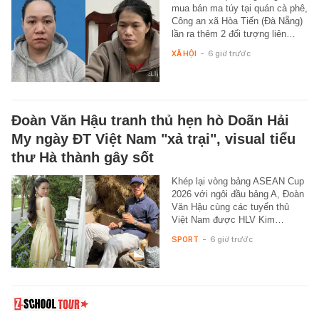
mua bán ma túy tại quán cà phê,
Công an xã Hòa Tiến (Đà Nẵng)
lần ra thêm 2 đối tượng liên…
XÃ HỘI
-
6 giờ trước
Đoàn Văn Hậu tranh thủ hẹn hò Doãn Hải
My ngày ĐT Việt Nam "xả trại", visual tiểu
thư Hà thành gây sốt
Khép lại vòng bảng ASEAN Cup
2026 với ngôi đầu bảng A, Đoàn
Văn Hậu cùng các tuyển thủ
Việt Nam được HLV Kim…
SPORT
-
6 giờ trước