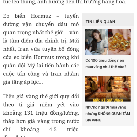
tục leo thang, ảnh hưởng đến thị trường hàng hóa.
Eo biển Hormuz – tuyến
TIN LIÊN QUAN
đường vận chuyển dầu mỏ
quan trọng nhất thế giới – vẫn
là tâm điểm địa chính trị. Mới
nhất, Iran vừa tuyên bố đóng
cửa eo biển Hormuz trong khi
Có 100 triệu đồng nên
quân đội Mỹ lại tiến hành các
mua vàng như thế nào?
cuộc tấn công và Iran nhằm
gia tăng áp lực…
Hiện giá vàng thế giới quy đổi
theo tỉ giá niêm yết vào
Những người mua vàng
khoảng 131 triệu đồng/lượng,
nhưng KHÔNG QUAN TÂM
thấp hơn giá vàng trong nước
GIÁ VÀNG
chỉ khoảng 4-5 triệu