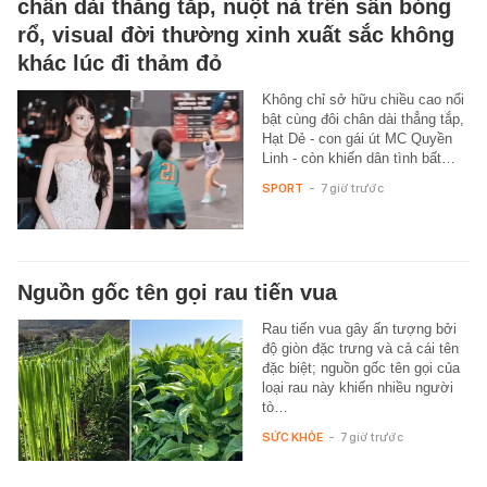
chân dài thẳng tắp, nuột nà trên sân bóng
rổ, visual đời thường xinh xuất sắc không
khác lúc đi thảm đỏ
Không chỉ sở hữu chiều cao nổi
bật cùng đôi chân dài thẳng tắp,
Hạt Dẻ - con gái út MC Quyền
Linh - còn khiến dân tình bất…
SPORT
-
7 giờ trước
Nguồn gốc tên gọi rau tiến vua
Rau tiến vua gây ấn tượng bởi
độ giòn đặc trưng và cả cái tên
đặc biệt; nguồn gốc tên gọi của
loại rau này khiến nhiều người
tò…
SỨC KHỎE
-
7 giờ trước