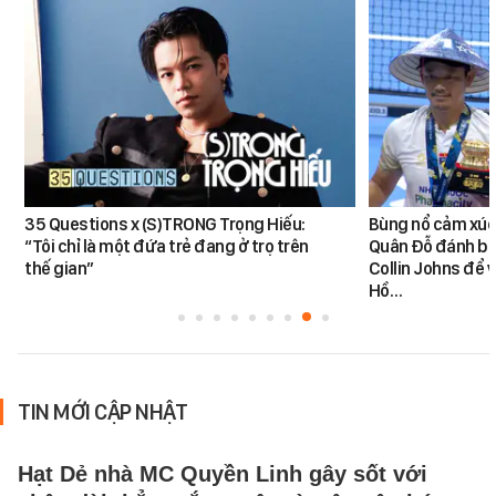
35 Questions x (S)TRONG Trọng Hiếu:
Bùng nổ cảm xúc:
“Tôi chỉ là một đứa trẻ đang ở trọ trên
Quân Đỗ đánh bạ
thế gian”
Collin Johns để 
Hồ…
TIN MỚI CẬP NHẬT
Hạt Dẻ nhà MC Quyền Linh gây sốt với