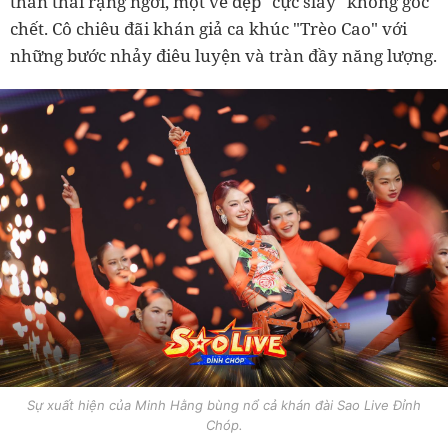
thần thái rạng ngời, một vẻ đẹp "cực slay" không góc
chết. Cô chiêu đãi khán giả ca khúc "Trèo Cao" với
những bước nhảy điêu luyện và tràn đầy năng lượng.
Sự xuất hiện của Minh Hằng bùng nổ cả khán đài Sao Live Đỉnh
Chóp.