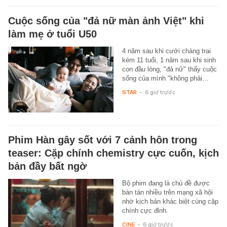
Cuộc sống của "đả nữ màn ảnh Việt" khi
làm mẹ ở tuổi U50
4 năm sau khi cưới chàng trai
kém 11 tuổi, 1 năm sau khi sinh
con đầu lòng, "đả nữ" thấy cuộc
sống của mình "không phải…
STAR
-
6 giờ trước
Phim Hàn gây sốt với 7 cảnh hôn trong
teaser: Cặp chính chemistry cực cuốn, kịch
bản đầy bất ngờ
Bộ phim đang là chủ đề được
bàn tán nhiều trên mạng xã hội
nhờ kịch bản khác biệt cùng cặp
chính cực đỉnh.
CINE
-
6 giờ trước