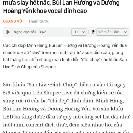
mưa slay hết nấc, Bùi Lan Hương và Dương
Hoàng Yến khoe vocal đỉnh cao
QUANG VŨ
1 năm trước
Nghe đọc bài
3:42
Các chị đẹp Minh Hằng, Bùi Lan Hương và Dương Hoàng Yến đua
nhau khoe độ "slay" trên mọi mặt trận, từ visual đỉnh cao, giọng
hát thăng hoa đến những màn trình diễn "đốt cháy" sân khấu Sao
Live Đỉnh Chóp của Shopee.
Sân khấu "Sao Live Đỉnh Chóp" diễn ra vào tối ngày
5/6 vừa qua trên Shopee Live đã chứng kiến sự tỏa
sáng rực rỡ của ba "chị đẹp" đình đám: Minh Hằng,
Bùi Lan Hương và Dương Hoàng Yến. Với sân khấu
LED ba tầng được đầu tư quy mô cùng set list dài như
một mini concert đích thực, đêm siêu nhạc hội của
Shopee đã mang đến các màn solo, duet và tam ca ấn