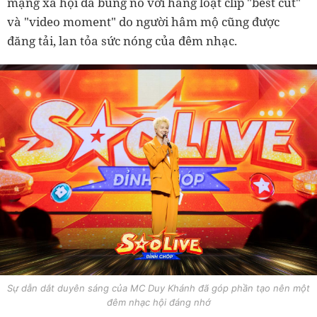
mạng xã hội đã bùng nổ với hàng loạt clip "best cut"
và "video moment" do người hâm mộ cũng được
đăng tải, lan tỏa sức nóng của đêm nhạc.
Sự dẫn dắt duyên sáng của MC Duy Khánh đã góp phần tạo nên một
đêm nhạc hội đáng nhớ