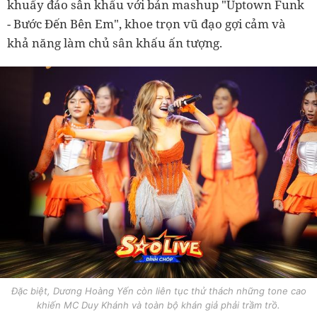
khuấy đảo sân khấu với bản mashup "Uptown Funk
- Bước Đến Bên Em", khoe trọn vũ đạo gợi cảm và
khả năng làm chủ sân khấu ấn tượng.
Đặc biệt, Dương Hoàng Yến còn liên tục thử thách những tone cao
khiến MC Duy Khánh và toàn bộ khán giả phải trầm trồ.