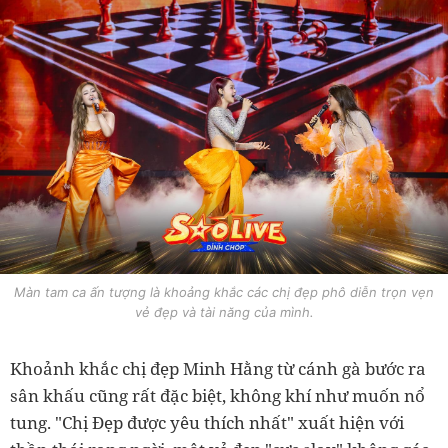
Màn tam ca ấn tượng là khoảng khắc các chị đẹp phô diễn trọn vẹn
vẻ đẹp và tài năng của mình.
Khoảnh khắc chị đẹp Minh Hằng từ cánh gà bước ra
sân khấu cũng rất đặc biệt, không khí như muốn nổ
tung. "Chị Đẹp được yêu thích nhất" xuất hiện với