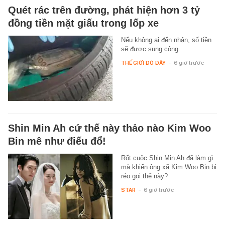
Quét rác trên đường, phát hiện hơn 3 tỷ
đồng tiền mặt giấu trong lốp xe
Nếu không ai đến nhận, số tiền
sẽ được sung công.
THẾ GIỚI ĐÓ ĐÂY
-
6 giờ trước
Shin Min Ah cứ thế này thảo nào Kim Woo
Bin mê như điếu đổ!
Rốt cuộc Shin Min Ah đã làm gì
mà khiến ông xã Kim Woo Bin bị
réo gọi thế này?
STAR
-
6 giờ trước