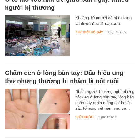
người bị thương
Khoảng 10 người đã bị thương
và được đưa đi cấp cứu.
THẾ GIỚI ĐÓ ĐÂY
-
6 giờ trước
Chấm đen ở lòng bàn tay: Dấu hiệu ung
thư nhưng thường bị nhầm là nốt ruồi
Nhiều người thường nghĩ những
nốt đen ở lòng bàn tay, lòng bàn
chân hay dưới móng chỉ là bớt
sắc tố hoặc vết bầm sau va…
SỨC KHỎE
-
6 giờ trước