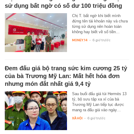
sử dụng bất ngờ có số dư 100 triệu đồng
Chị T. bất ngờ khi biết mình
đứng tên tài khoản này và chưa
từng sử dụng nên hoàn toàn
không hay biết về số tiền…
MONEY.14
-
6 giờ trước
Đem đấu giá bộ trang sức kim cương 25 tỷ
của bà Trương Mỹ Lan: Mất hết hóa đơn
nhưng món đắt nhất giá 9,4 tỷ
Sau buổi đấu giá túi Hermès 13
tỷ, bộ sưu tập xa xỉ của bà
Trương Mỹ Lan tiếp tục được
mang ra đấu giá vào ngày…
XÃ HỘI
-
6 giờ trước