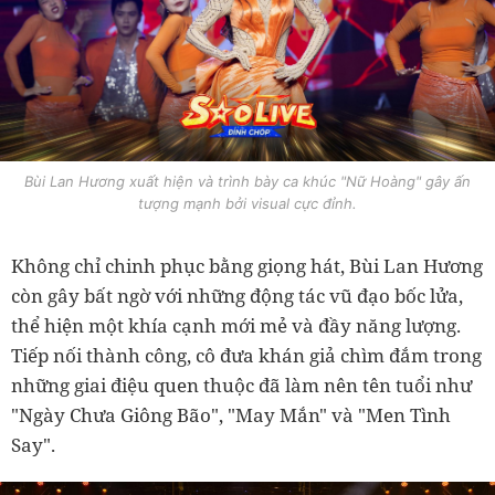
Bùi Lan Hương xuất hiện và trình bày ca khúc "Nữ Hoàng" gây ấn
tượng mạnh bởi visual cực đỉnh.
Không chỉ chinh phục bằng giọng hát, Bùi Lan Hương
còn gây bất ngờ với những động tác vũ đạo bốc lửa,
thể hiện một khía cạnh mới mẻ và đầy năng lượng.
Tiếp nối thành công, cô đưa khán giả chìm đắm trong
những giai điệu quen thuộc đã làm nên tên tuổi như
"Ngày Chưa Giông Bão", "May Mắn" và "Men Tình
Say".