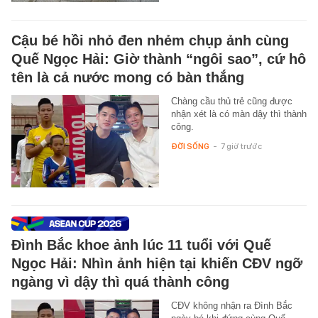
Cậu bé hồi nhỏ đen nhẻm chụp ảnh cùng
Quế Ngọc Hải: Giờ thành “ngôi sao”, cứ hô
tên là cả nước mong có bàn thắng
Chàng cầu thủ trẻ cũng được
nhận xét là có màn dậy thì thành
công.
ĐỜI SỐNG
-
7 giờ trước
Đình Bắc khoe ảnh lúc 11 tuổi với Quế
Ngọc Hải: Nhìn ảnh hiện tại khiến CĐV ngỡ
ngàng vì dậy thì quá thành công
CĐV không nhận ra Đình Bắc