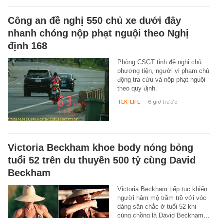
Công an đề nghị 550 chủ xe dưới đây
nhanh chóng nộp phạt nguội theo Nghị
định 168
Phòng CSGT tỉnh đề nghị chủ
phương tiện, người vi phạm chủ
động tra cứu và nộp phạt nguội
theo quy định.
TEK-LIFE
-
6 giờ trước
Victoria Beckham khoe body nóng bỏng
tuổi 52 trên du thuyền 500 tỷ cùng David
Beckham
Victoria Beckham tiếp tục khiến
người hâm mộ trầm trồ với vóc
dáng săn chắc ở tuổi 52 khi
cùng chồng là David Beckham…