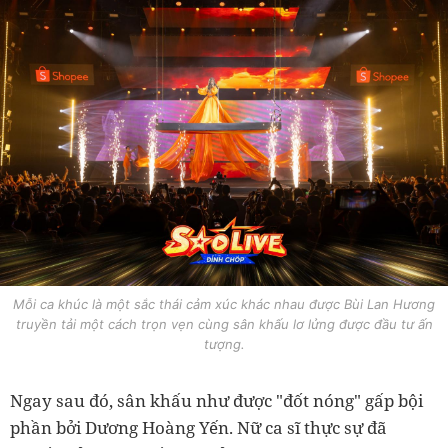
Mỗi ca khúc là một sắc thái cảm xúc khác nhau được Bùi Lan Hương
truyền tải một cách trọn vẹn cùng sân khấu lơ lửng được đầu tư ấn
tượng.
Ngay sau đó, sân khấu như được "đốt nóng" gấp bội
phần bởi Dương Hoàng Yến. Nữ ca sĩ thực sự đã