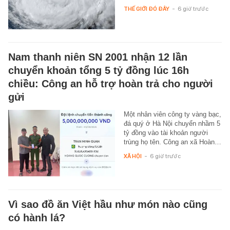
THẾ GIỚI ĐÓ ĐÂY
-
6 giờ trước
Nam thanh niên SN 2001 nhận 12 lần
chuyển khoản tổng 5 tỷ đồng lúc 16h
chiều: Công an hỗ trợ hoàn trả cho người
gửi
Một nhân viên công ty vàng bạc,
đá quý ở Hà Nội chuyển nhầm 5
tỷ đồng vào tài khoản người
trùng họ tên. Công an xã Hoàn…
XÃ HỘI
-
6 giờ trước
Vì sao đồ ăn Việt hầu như món nào cũng
có hành lá?