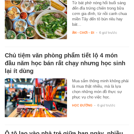
Từ bát phở nóng hổi buổi sáng
đến đĩa trứng chiên trong bữa
cơm gia đình, từ nồi canh chua
miền Tây đến tô bún riêu hay
bát…
ĂN - CHƠI - ĐI
-
6 giờ trước
Chủ tiệm văn phòng phẩm tiết lộ 4 món
đầu năm học bán rất chạy nhưng học sinh
lại ít dùng
Mua sắm thông minh không phải
là mua thật nhiều, mà là lựa
chọn những món đồ thực sự
phục vụ cho việc học.
HỌC ĐƯỜNG
-
6 giờ trước
Ô tô lao vào nhà trẻ giữa ban ngày, nhiều