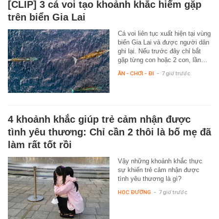
[CLIP] 3 cá voi tạo khoảnh khắc hiếm gặp
trên biển Gia Lai
Cá voi liên tục xuất hiện tại vùng
biển Gia Lai và được người dân
ghi lại. Nếu trước đây chỉ bắt
gặp từng con hoặc 2 con, lần…
ĂN - CHƠI - ĐI
-
7 giờ trước
4 khoảnh khắc giúp trẻ cảm nhận được
tình yêu thương: Chỉ cần 2 thôi là bố mẹ đã
làm rất tốt rồi
Vậy những khoảnh khắc thực
sự khiến trẻ cảm nhận được
tình yêu thương là gì?
HỌC ĐƯỜNG
-
7 giờ trước