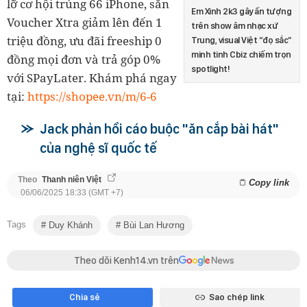
lỡ cơ hội trúng 66 iPhone, săn
Em Xinh 2k3 gây ấn tượng
Voucher Xtra giảm lên đến 1
trên show âm nhạc xứ
triệu đồng, ưu đãi freeship 0
Trung, visual Việt “đọ sắc”
minh tinh Cbiz chiếm trọn
đồng mọi đơn và trả góp 0%
spotlight!
với SPayLater. Khám phá ngay
tại:
https://shopee.vn/m/6-6
Jack phản hồi cáo buộc "ăn cắp bài hát"
của nghệ sĩ quốc tế
Theo
Thanh niên Việt
Copy link
06/06/2025 18:33 (GMT +7)
Tags
Duy Khánh
Bùi Lan Hương
Theo dõi Kenh14.vn trên
Chia sẻ
Sao chép link