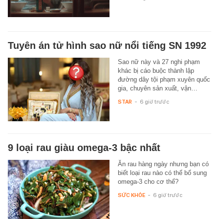
Tuyên án tử hình sao nữ nổi tiếng SN 1992
Sao nữ này và 27 nghi phạm
khác bị cáo buộc thành lập
đường dây tội phạm xuyên quốc
gia, chuyên sản xuất, vận…
STAR
-
6 giờ trước
9 loại rau giàu omega-3 bậc nhất
Ăn rau hàng ngày nhưng bạn có
biết loại rau nào có thể bổ sung
omega-3 cho cơ thể?
SỨC KHỎE
-
6 giờ trước