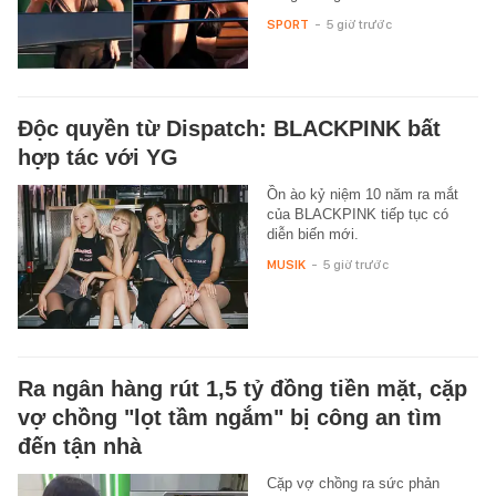
SPORT
-
5 giờ trước
Độc quyền từ Dispatch: BLACKPINK bất
hợp tác với YG
Ồn ào kỷ niệm 10 năm ra mắt
của BLACKPINK tiếp tục có
diễn biến mới.
MUSIK
-
5 giờ trước
Ra ngân hàng rút 1,5 tỷ đồng tiền mặt, cặp
vợ chồng "lọt tầm ngắm" bị công an tìm
đến tận nhà
Cặp vợ chồng ra sức phản