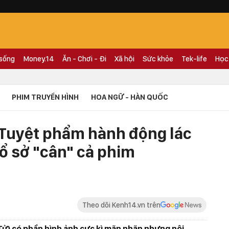
 sống
Money.14
Ăn - Chơi - Đi
Xã hội
Sức khỏe
Tek-life
Học
PHIM TRUYỀN HÌNH
HOA NGỮ - HÀN QUỐC
 Tuyệt phẩm hành động lác
ổ sở "cân" cả phim
Theo dõi Kenh14.vn trên
ử) có phần hình ảnh cực kì mãn nhãn nhưng nội