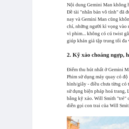
Nội dung Gemini Man không hề 
Đề tài "nhân bản vô tính" đã 
nay và
Gemini Man cũng khôn
chí, những người kì vọng vào 
vì phim... không có cú twist g
giúp khán giả tập trung tối đ
2. Kỹ xảo choáng ngợp, 
Điểm thu hút nhất ở
Gemini Ma
Phim sử dụng
máy quay có độ 
hình/giây - điều chưa từng có 
sử dụng biện pháp hoá trang, Lý
bằng kỹ xảo. Will Smith "tr
diễn gọi con trai của Will Smi