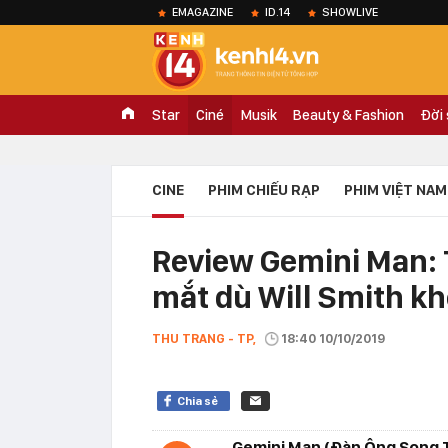
EMAGAZINE
ID.14
SHOWLIVE
Star
Ciné
Musik
Beauty & Fashion
Đời
CINE
PHIM CHIẾU RẠP
PHIM VIỆT NAM
Review Gemini Man:
mắt dù Will Smith kh
THU TRANG - TP,
18:40 10/10/2019
Chia sẻ
Gemini Man (Đàn Ông Song T