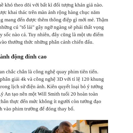
khó theo dõi với bất kì đối tượng khán giả nào.
được khai thác trên màn ảnh rộng hàng chục năm
g mang đến được thêm thông điệp gì mới mẻ.
Thậm
những cú "tổ lái" gây ngỡ ngàng sẽ phải thất vọng
ây sốc nào cả. Tuy nhiên, đây cũng là một ưu điểm
a vào thưởng thức những phân cảnh chiến đấu.
hành động đỉnh cao
n chắc chắn là công nghệ quay phim tiên tiến.
phân giải 4k và công nghệ 3D với tỉ lệ 120 khung
trong lịch sử điện ảnh.
Kiên quyết loại bỏ ý tưởng
 An tạo nên một Will Smith tuổi 20 hoàn toàn
ẻ" chân thực đến mức không ít người còn tưởng đạo
th vào phim trường để đóng thay bố.