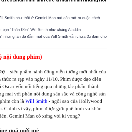
 Will Smith như thật ở Gemini Man mà còn mở ra cuộc cách
i bạn “Thần Đèn" Will Smith như chàng Aladdin
ậu" nhưng làn da đẫm mật của Will Smith vẫn chưa đủ đậm cho
lộ nội dung phim)
Tử)
– siêu phẩm hành động viễn tưởng mới nhất của
 thức ra rạp vào ngày 11/10. Phim được đạo diễn
ải Oscar vốn nổi tiếng qua những tác phẩm thành
ng mại với phần nội dung sâu sắc và công nghệ sản
 phim còn là
Will Smith
- ngôi sao của Hollywood
n. Chính vì vậy, phim được giới phê bình và khán
hiên, Gemini Man có xứng với kì vọng?
hông quá mới mẻ