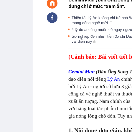
dung chỉ ở mức "xem ổn".
Thiên tài Lý An không chỉ trẻ hoá
mạng công nghệ mới
4 lý do ai cũng muốn có ngay ngườ
Sự nghiệp đen như "tiền đồ chị D
vai diễn này
(Cảnh báo: Bài viết tiết 
Gemini Man
(Đàn Ông Song 
đạo diễn nổi tiếng
Lý An
chính
bởi Lý An - người sở hữu 3 gi
công cả về nghệ thuật và thươ
xuất ấn tượng. Nam chính của
với hàng loạt tác phẩm bom tấ
giả nóng lòng chờ đón. Tuy n
1. Nội dung đơn giản, k