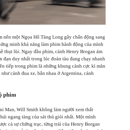
àm nên một Ngọa Hổ Tàng Long gây chấn động sang
chứng minh khả năng làm phim hành động của mình
hề thụt lùi. Ngay đầu phim, cảnh
Henry Brogan ám
n đạn duy nhất trong lúc đoàn tàu đang chạy nhanh
iên tiếp trong phim là những khung cảnh cực kì mãn
n như c
ảnh đua xe, bắn nhau ở Argentina,
cảnh
bộ phim
i Man, Will Smith không làm người xem thất
thái ngang tàng của sát thủ giỏi nhất. Một mình
được cả sự chững trạc, từng trải của
Henry Borgan