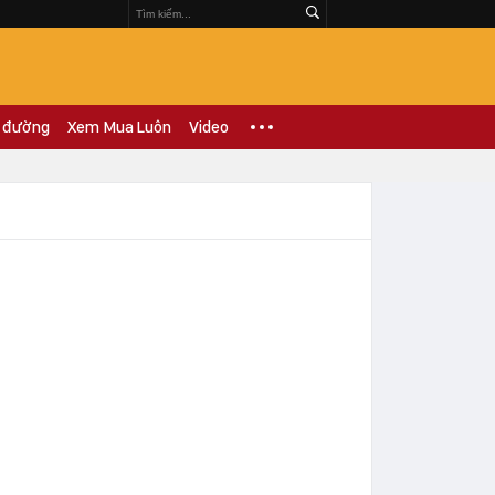
 đường
Xem Mua Luôn
Video