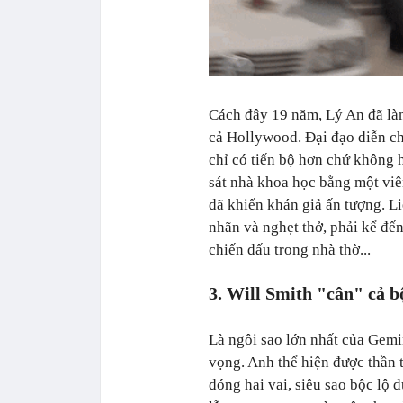
Cách đây 19 năm, Lý An đã l
cả Hollywood. Đại đạo diễn 
chỉ có tiến bộ hơn chứ không 
sát nhà khoa học bằng một viê
đã khiến khán giả ấn tượng. L
nhãn và nghẹt thở, phải kể đế
chiến đấu trong nhà thờ...
3. Will Smith "cân" cả 
Là ngôi sao lớn nhất của
Gemin
vọng. Anh t
hể hiện được thần 
đóng hai vai, siêu sao bộc lộ 