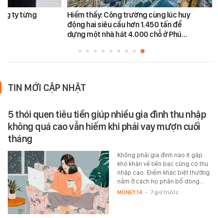
ông ty từng
Hiếm thấy: Công trường cùng lúc huy
động hai siêu cẩu hơn 1.450 tấn để
dựng một nhà hát 4.000 chỗ ở Phú…
TIN MỚI CẬP NHẬT
5 thói quen tiêu tiền giúp nhiều gia đình thu nhập
không quá cao vẫn hiếm khi phải vay mượn cuối
tháng
Không phải gia đình nào ít gặp
khó khăn về tiền bạc cũng có thu
nhập cao. Điểm khác biệt thường
nằm ở cách họ phân bổ dòng…
MONEY.14
-
7 giờ trước