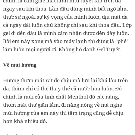
chính là cảm giác mát lạnh như tuyết tan trên da
ngay sau khi thoa. Lần đầu dùng mình bất ngờ lắm,
thực sự ngoài sự kỳ vọng của mình luôn, dịu mát da
cả ngày dài luôn chứ không chỉ sau khi thoa đâu. Lớp
gel đi đến đâu là mình cảm nhận được đến đấy luôn.
Bôi em này xong mà vào máy lạnh thì đúng là "phê"
lắm luôn mọi người ơi. Không hổ danh Gel Tuyết.
Về mùi hương
Hương thơm mát rất dễ chịu mà lưu lại khá lâu trên
da, thậm chí có thể thay thế cả nước hoa luôn. Đó
chính là mùi của tinh chất Menthol đó các nàng,
thơm mát thư giãn lắm, đi nắng nóng về mà nghe
mùi hương của em này thì tâm trạng cũng dễ chịu
hơn khá nhiều đó.