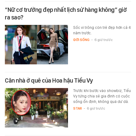
“Nữ cơ trưởng đẹp nhất lịch sử hàng không” giờ
ra sao?
Sốc vì trông còn trẻ đẹp hơn cả 4
năm trước.
ĐỜI SỐNG
-
6 giờ trước
Căn nhà ở quê của Hoa hậu Tiểu Vy
Trước khi bước vào showbiz, Tiểu
Vy từng chia sẻ gia đình có cuộc
sống ổn định, không quá dư dả.
STAR
-
6 giờ trước