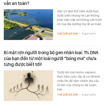
vẫn an toàn?
Gần 1/3 lãnh thổ nằm dưới mực
nước biển nhưng Hà Lan không
phải nơm nớp sợ những cơn thịnh
nộ của đại dương mà rất an toàn,
…
THẾ GIỚI ĐÓ ĐÂY
-
6 giờ trước
Bí mật rợn người trong bộ gen nhân loại: 1% DNA
của bạn đến từ một loài người "bóng ma" chưa
từng được biết tới!
Trước khi loài Homo sapiens
thực hiện cuộc đại di cư rời khỏi
châu Phi để xâm chiếm địa cầu,
tổ tiên của chúng ta đã chạm
trán…
THẾ GIỚI ĐÓ ĐÂY
-
6 giờ trước