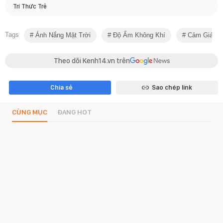
Trí Thức Trẻ
Tags
Ánh Nắng Mặt Trời
Độ Ẩm Không Khí
Cảm Giác K
Theo dõi Kenh14.vn trên
Chia sẻ
Sao chép link
CÙNG MỤC
ĐANG HOT