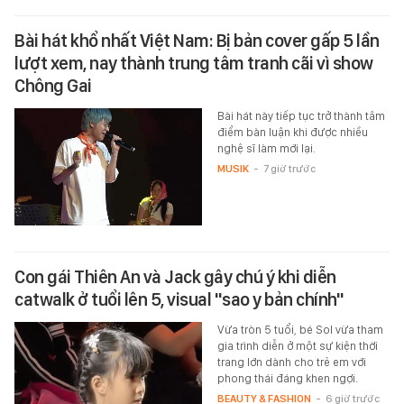
Bài hát khổ nhất Việt Nam: Bị bản cover gấp 5 lần
lượt xem, nay thành trung tâm tranh cãi vì show
Chông Gai
Bài hát này tiếp tục trở thành tâm
điểm bàn luận khi được nhiều
nghệ sĩ làm mới lại.
MUSIK
-
7 giờ trước
Con gái Thiên An và Jack gây chú ý khi diễn
catwalk ở tuổi lên 5, visual "sao y bản chính"
Vừa tròn 5 tuổi, bé Sol vừa tham
gia trình diễn ở một sự kiện thời
trang lớn dành cho trẻ em với
phong thái đáng khen ngợi.
BEAUTY & FASHION
-
6 giờ trước