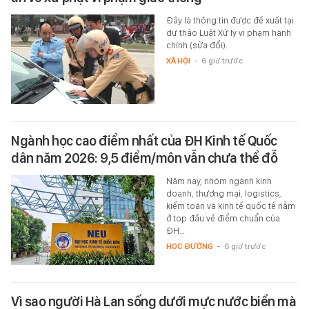
Đây là thông tin được đề xuất tại
dự thảo Luật Xử lý vi phạm hành
chính (sửa đổi).
XÃ HỘI
-
6 giờ trước
Ngành học cao điểm nhất của ĐH Kinh tế Quốc
dân năm 2026: 9,5 điểm/môn vẫn chưa thể đỗ
Năm nay, nhóm ngành kinh
doanh, thương mại, logistics,
kiểm toán và kinh tế quốc tế nằm
ở top đầu về điểm chuẩn của
ĐH…
HỌC ĐƯỜNG
-
6 giờ trước
Vì sao người Hà Lan sống dưới mực nước biển mà