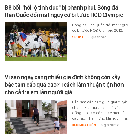
Bê bối "hối lộ tình dục" bị phanh phui: Bóng đá
Hàn Quốc đối mặt nguy cơ bị tước HCĐ Olympic
Bóng đá Hàn Quốc đối mặt nguy
cơ bị tước HCĐ Olympic 2012.
SPORT
-
6 giờ trước
Vì sao ngày càng nhiều gia đình không còn xây
bậc tam cấp quá cao? 1 cách làm thuận tiện hơn
cho cả trẻ em lẫn người già
Bậc tam cấp cao giúp giải quyết
chênh lệch giữa nền nhà và sân,
đồng thời tạo cảm giác mặt tiền
cao ráo. Thế nhưng khi ngôi nhà…
XEM MUA LUÔN
-
6 giờ trước