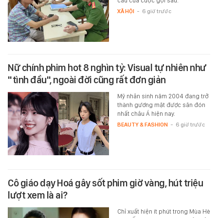
cầu của cuộc gọi sau.
XÃ HỘI
-
6 giờ trước
Nữ chính phim hot 8 nghìn tỷ: Visual tự nhiên như
"tình đầu", ngoài đời cũng rất đơn giản
Mỹ nhân sinh năm 2004 đang trở
thành gương mặt được săn đón
nhất châu Á hiện nay.
BEAUTY & FASHION
-
6 giờ trước
Cô giáo dạy Hoá gây sốt phim giờ vàng, hút triệu
lượt xem là ai?
Chỉ xuất hiện ít phút trong Mùa Hè