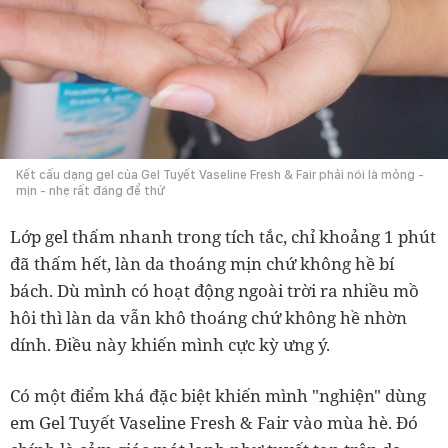
Kết cấu dạng gel của Gel Tuyết Vaseline Fresh & Fair phải nói là mỏng -
mịn - nhẹ rất đáng để thử
Lớp gel thấm nhanh trong tích tắc, chỉ khoảng 1 phút
đã thấm hết, làn da thoáng mịn chứ không hề bí
bách. Dù mình có hoạt động ngoài trời ra nhiều mồ
hôi thì làn da vẫn khô thoáng chứ không hề nhờn
dính. Điều này khiến mình cực kỳ ưng ý.
Có một điểm khá đặc biệt khiến mình "nghiện" dùng
em Gel Tuyết Vaseline Fresh & Fair vào mùa hè. Đó