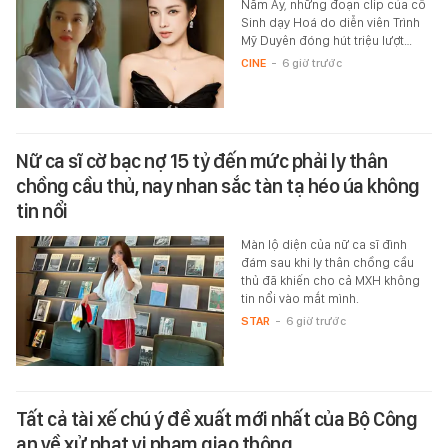
Năm Ấy, những đoạn clip của cô
Sinh dạy Hoá do diễn viên Trình
Mỹ Duyên đóng hút triệu lượt…
CINE
-
6 giờ trước
Nữ ca sĩ cờ bạc nợ 15 tỷ đến mức phải ly thân
chồng cầu thủ, nay nhan sắc tàn tạ héo úa không
tin nổi
Màn lộ diện của nữ ca sĩ đình
đám sau khi ly thân chồng cầu
thủ đã khiến cho cả MXH không
tin nổi vào mắt mình.
STAR
-
6 giờ trước
Tất cả tài xế chú ý đề xuất mới nhất của Bộ Công
an về xử phạt vi phạm giao thông