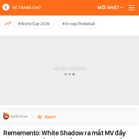
MỚI NHẤT
VỀ TRANG CHỦ
MỚI NHẤT
#World Cup 2026
#Ăn ngủ Pickleball
Xem thêm
Sport
Rememento: White Shadow ra mắt MV đầy