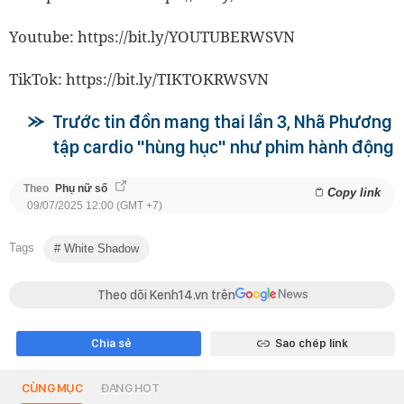
Youtube:
https://bit.ly/YOUTUBERWSVN
TikTok:
https://bit.ly/TIKTOKRWSVN
Trước tin đồn mang thai lần 3, Nhã Phương
tập cardio "hùng hục" như phim hành động
Theo
Phụ nữ số
Copy link
09/07/2025 12:00 (GMT +7)
Tags
White Shadow
Theo dõi Kenh14.vn trên
Chia sẻ
Sao chép link
CÙNG MỤC
ĐANG HOT