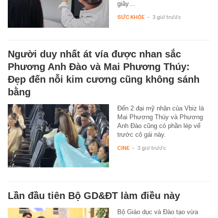
giây…
SỨC KHỎE
-
3 giờ trước
Người duy nhất át vía được nhan sắc
Phương Anh Đào và Mai Phương Thúy:
Đẹp đến nỗi kim cương cũng không sánh
bằng
Đến 2 đại mỹ nhân của Vbiz là
Mai Phương Thúy và Phương
Anh Đào cũng có phần lép vế
trước cô gái này.
CINE
-
3 giờ trước
Lần đầu tiên Bộ GD&ĐT làm điều này
Bộ Giáo dục và Đào tạo vừa