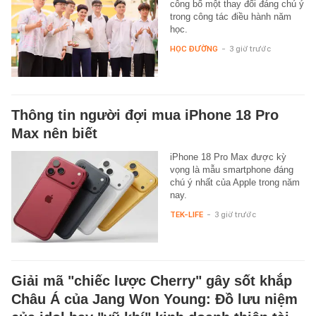
công bố một thay đổi đáng chú ý
trong công tác điều hành năm
học.
HỌC ĐƯỜNG
-
3 giờ trước
Thông tin người đợi mua iPhone 18 Pro
Max nên biết
iPhone 18 Pro Max được kỳ
vọng là mẫu smartphone đáng
chú ý nhất của Apple trong năm
nay.
TEK-LIFE
-
3 giờ trước
Giải mã "chiếc lược Cherry" gây sốt khắp
Châu Á của Jang Won Young: Đồ lưu niệm