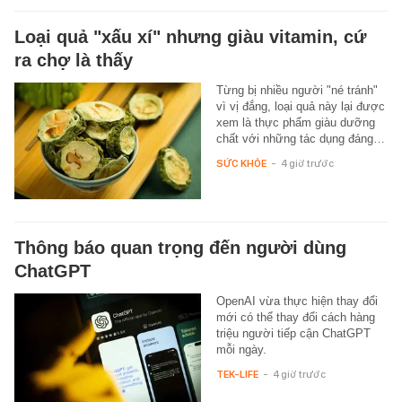
Loại quả "xấu xí" nhưng giàu vitamin, cứ
ra chợ là thấy
Từng bị nhiều người "né tránh"
vì vị đắng, loại quả này lại được
xem là thực phẩm giàu dưỡng
chất với những tác dụng đáng…
SỨC KHỎE
-
4 giờ trước
Thông báo quan trọng đến người dùng
ChatGPT
OpenAI vừa thực hiện thay đổi
mới có thể thay đổi cách hàng
triệu người tiếp cận ChatGPT
mỗi ngày.
TEK-LIFE
-
4 giờ trước