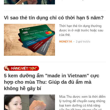
Vì sao thẻ tín dụng chỉ có thời hạn 5 năm?
Thời hạn thẻ tín dụng thường
được in ở mặt trước hoặc sau
của thẻ.
MONEY.14
-
2 giờ trước
5 kem dưỡng ẩm "made in Vietnam" cực
hợp cho mùa Thu: Giúp da đủ ẩm mà
không hề gây bí
Mùa Thu được xem là thời điểm
lý tưởng để chuyển sang những
loại kem dưỡng có khả năng
cấp ẩm tốt hơn nhưng vẫn có…