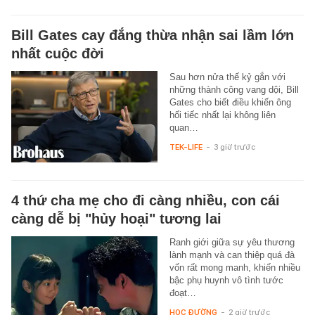
Bill Gates cay đắng thừa nhận sai lầm lớn
nhất cuộc đời
Sau hơn nửa thế kỷ gắn với
những thành công vang dội, Bill
Gates cho biết điều khiến ông
hối tiếc nhất lại không liên
quan…
TEK-LIFE
-
3 giờ trước
4 thứ cha mẹ cho đi càng nhiều, con cái
càng dễ bị "hủy hoại" tương lai
Ranh giới giữa sự yêu thương
lành mạnh và can thiệp quá đà
vốn rất mong manh, khiến nhiều
bậc phụ huynh vô tình tước
đoạt…
HỌC ĐƯỜNG
-
2 giờ trước