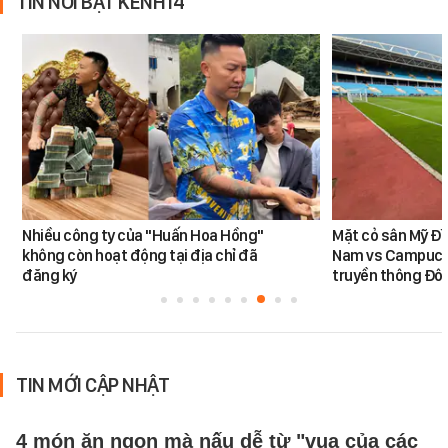
TIN NỔI BẬT KÊNH14
Nhiều công ty của "Huấn Hoa Hồng"
Mặt cỏ sân Mỹ Đì
không còn hoạt động tại địa chỉ đã
Nam vs Campuchi
đăng ký
truyền thông Đôn
TIN MỚI CẬP NHẬT
4 món ăn ngon mà nấu dễ từ "vua của các