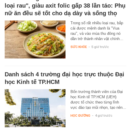
loại rau", giàu axit folic gấp 38 lần táo: Phụ
nữ ăn đều sẽ tốt cho dạ dày và sống thọ
Trong số rất nhiều loại rau, bắp
cải được mệnh danh là "Vua
rau", và vào mùa thu đông nó
dần trở thành nhân vật chính…
SỨC KHỎE
-
5 giờ trước
Danh sách 4 trường đại học trực thuộc Đại
học Kinh tế TP.HCM
Bốn trường thành viên của Đại
học Kinh tế TP.HCM (UEH)
được tổ chức theo từng lĩnh
vực đào tạo mũi nhọn, tạo nên…
HỌC ĐƯỜNG
-
4 giờ trước