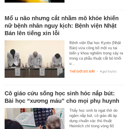
Mổ u não nhưng cắt nhầm mô khỏe khiến
nữ bệnh nhân nguy kịch: Bệnh viện Nhật
Bản lên tiếng xin lỗi
Bệnh viện Đại học Kyoto (Nhật
Bản) vừa công bố một vụ tai
biến y khoa nghiêm trọng xảy ra
trong ca phẫu thuật cắt bỏ khối
u…
THẾ GIỚI ĐÓ ĐÂY
-
4 giờ trước
Cô giáo cứu sống học sinh hóc nắp bút:
Bài học “xương máu” cho mọi phụ huynh
Thấy học sinh bị ngạt thở do
ngậm nắp bút, cô giáo đã áp
dụng chuẩn xác thủ thuật
Heimlich chỉ trong vòng 60