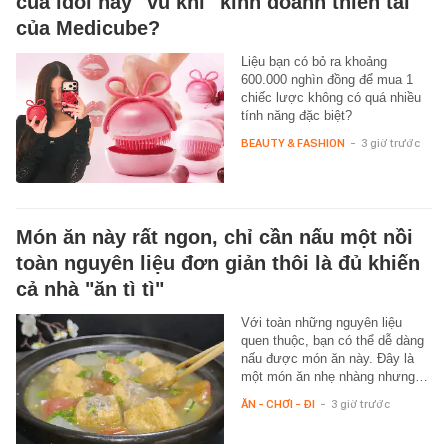
của idol hay "vũ khí" kinh doanh thiên tài
của Medicube?
Liệu bạn có bỏ ra khoảng
600.000 nghìn đồng để mua 1
chiếc lược không có quá nhiều
tính năng đặc biệt?
BEAUTY & FASHION
-
3 giờ trước
Món ăn này rất ngon, chỉ cần nấu một nồi
toàn nguyên liệu đơn giản thôi là đủ khiến
cả nhà "ăn tì tì"
Với toàn những nguyên liệu
quen thuộc, bạn có thể dễ dàng
nấu được món ăn này. Đây là
một món ăn nhẹ nhàng nhưng…
ĂN - CHƠI - ĐI
-
3 giờ trước