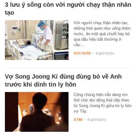
3 lưu ý sống còn với người chạy thận nhân
tạo
Với người chạy thận nhân tạo,
những thói quen như uống thêm
nước, ăn một quả chuối hay bỏ
qua dấu hiệu bất thường ở
cầu…
SỨC KHỎE
-
6 giờ trước
Vợ Song Joong Ki đùng đùng bỏ về Anh
trước khi dính tin ly hôn
Công chúng hiện vẫn đang nín
thở chờ đợi động thái tiếp theo
từ Song Joong Ki giữa tin ly hôn
vợ Tây.
STAR
-
6 giờ trước