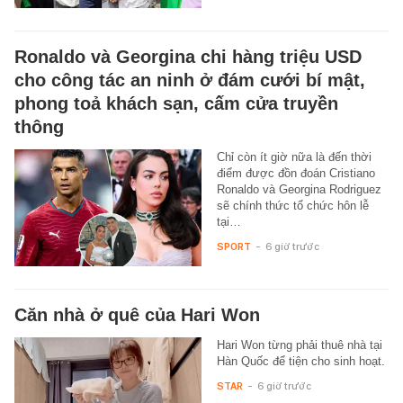
Ronaldo và Georgina chi hàng triệu USD
cho công tác an ninh ở đám cưới bí mật,
phong toả khách sạn, cấm cửa truyền
thông
Chỉ còn ít giờ nữa là đến thời
điểm được đồn đoán Cristiano
Ronaldo và Georgina Rodriguez
sẽ chính thức tổ chức hôn lễ
tại…
SPORT
-
6 giờ trước
Căn nhà ở quê của Hari Won
Hari Won từng phải thuê nhà tại
Hàn Quốc để tiện cho sinh hoạt.
STAR
-
6 giờ trước