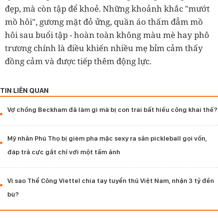
đẹp, mà còn tập để khoẻ. Những khoảnh khắc "mướt
mồ hôi", gương mặt đỏ ửng, quần áo thấm đẫm mồ
hôi sau buổi tập - hoàn toàn không màu mè hay phô
trương chính là điều khiến nhiều mẹ bỉm cảm thấy
đồng cảm và được tiếp thêm động lực.
TIN LIÊN QUAN
Vợ chồng Beckham đã làm gì mà bị con trai bất hiếu công khai thế?
Mỹ nhân Phú Thọ bị gièm pha mặc sexy ra sân pickleball gọi vốn,
đáp trả cực gắt chỉ với một tấm ảnh
Vì sao Thể Công Viettel chia tay tuyển thủ Việt Nam, nhận 3 tỷ đền
bù?