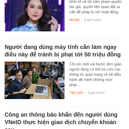
khởi tố về tội xâm phạm quyền
tác giả, quyền liên quan đặt ra
vấn đề pháp lý với hoạt động…
MUSIK
-
6 giờ trước
Người đang dùng máy tính cần làm ngay
điều này để tránh bị phạt tới 50 triệu đồng
Chỉ với một vài bước đơn giản,
người dùng có thể tra cứu các
thông tin quan trọng về hệ điều
hành để tránh những mức
phạt…
TEK-LIFE
-
6 giờ trước
Công an thông báo khẩn đến người dùng
VNeID thực hiện giao dịch chuyển khoản