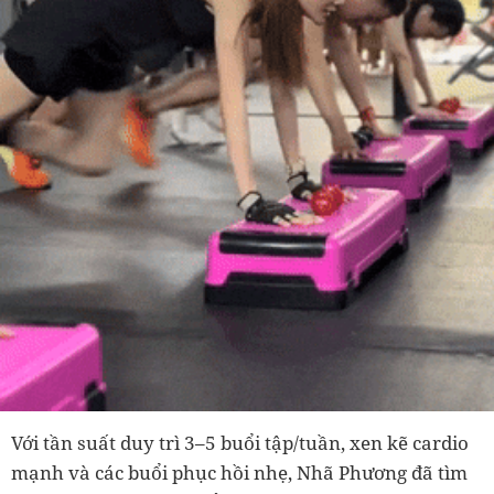
Với tần suất duy trì 3–5 buổi tập/tuần, xen kẽ cardio
mạnh và các buổi phục hồi nhẹ, Nhã Phương đã tìm