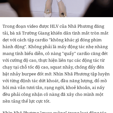
Trong đoạn video được HLV của Nhã Phương đăng
tải, bà xã Trường Giang khiến dân tình mắt tròn mắt
dẹt với cách tập cardio "không khác gì đóng phim
hành động". Không phải là mấy động tác nhẹ nhàng
mang tính biểu diễn, cô nàng "quẩy" cardio căng đét
với cường độ cao, thực hiện liên tục các động tác từ
chạy tại chỗ tốc độ cao, squat nhảy, chống đẩy đến
bật nhảy burpee đốt mỡ. Nhìn Nhã Phương tập luyện
với từng độnh tác dứt khoát, đầu năng lượng, đổ mồ
hôi mà vẫn tươi tắn, rạng ngời, khoẻ khoắn, ai nấy
đều phải công nhận cô nàng đã xây cho mình một
nền tảng thể lực cực tốt.
Nhìn Nhã Phương "quay cuồng" trong loạt động tác