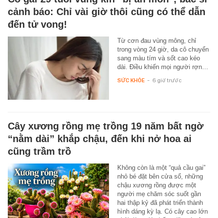
cảnh báo: Chỉ vài giờ thôi cũng có thể dẫn
đến tử vong!
Từ cơn đau vùng mông, chỉ
trong vòng 24 giờ, da cô chuyển
sang màu tím và sốt cao kéo
dài. Điều khiến mọi người rợn…
SỨC KHỎE
-
6 giờ trước
Cây xương rồng mẹ trồng 19 năm bất ngờ
“nằm dài” khắp chậu, đến khi nở hoa ai
cũng trầm trồ
Không còn là một “quả cầu gai”
nhỏ bé đặt bên cửa sổ, những
chậu xương rồng được một
người mẹ chăm sóc suốt gần
hai thập kỷ đã phát triển thành
hình dáng kỳ lạ. Có cây cao lớn