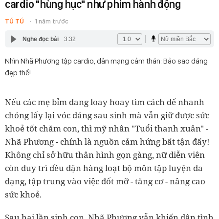
cardio "hùng hục" như phim hành động
TÚ TÚ
1 năm trước
Nghe đọc bài
3:32
Nhìn Nhã Phương tập cardio, dân mạng cảm thán: Bảo sao dáng
đẹp thế!
Nếu các mẹ bỉm đang loay hoay tìm cách để nhanh
chóng lấy lại vóc dáng sau sinh mà vẫn giữ được sức
khoẻ tốt chăm con, thì mỹ nhân "Tuổi thanh xuân" -
Nhã Phương - chính là nguồn cảm hứng bất tận đấy!
Không chỉ sở hữu thân hình gọn gàng, nữ diễn viên
còn duy trì đều đặn hàng loạt bộ môn tập luyện đa
dạng, tập trung vào việc đốt mỡ - tăng cơ - nâng cao
sức khoẻ.
Sau hai lần sinh con, Nhã Phương vẫn khiến dân tình