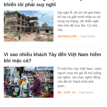
khiến tôi phải suy nghĩ
Dịp nghỉ lễ, tôi trở về quê thăm
bố mẹ và giật mình nhận ra chỉ
trong vài tháng, rất nhiều ngôi
nhà mới đã mọc lên. Có nhà
xây…
XEM MUA LUÔN
-
6 giờ trước
Vì sao nhiều khách Tây đến Việt Nam hiếm
khi mặc cả?
Ở một khu chợ Việt Nam, cảnh
người mua hỏi giá rồi trả xuống
vài nghìn, vài chục nghìn đồng
vốn đã trở thành hình ảnh
quen…
ĂN - CHƠI - ĐI
-
6 giờ trước