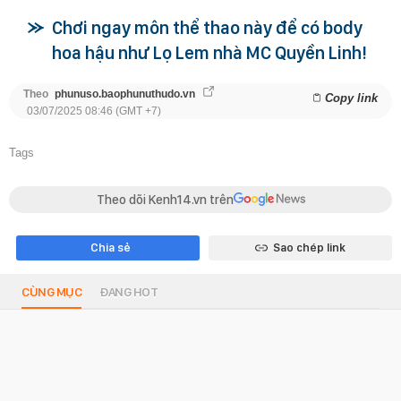
Chơi ngay môn thể thao này để có body
hoa hậu như Lọ Lem nhà MC Quyền Linh!
Theo
phunuso.baophunuthudo.vn
Copy link
03/07/2025 08:46 (GMT +7)
Tags
Theo dõi Kenh14.vn trên
Chia sẻ
Sao chép link
CÙNG MỤC
ĐANG HOT