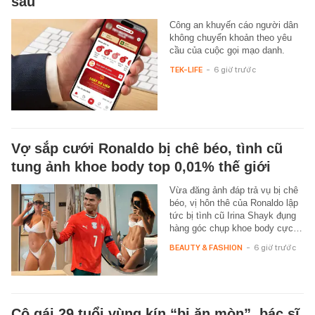
sau
Công an khuyến cáo người dân
không chuyển khoản theo yêu
cầu của cuộc gọi mạo danh.
TEK-LIFE
-
6 giờ trước
Vợ sắp cưới Ronaldo bị chê béo, tình cũ
tung ảnh khoe body top 0,01% thế giới
Vừa đăng ảnh đáp trả vụ bị chê
béo, vị hôn thê của Ronaldo lập
tức bị tình cũ Irina Shayk đụng
hàng góc chụp khoe body cực…
BEAUTY & FASHION
-
6 giờ trước
Cô gái 29 tuổi vùng kín “bị ăn mòn”, bác sĩ