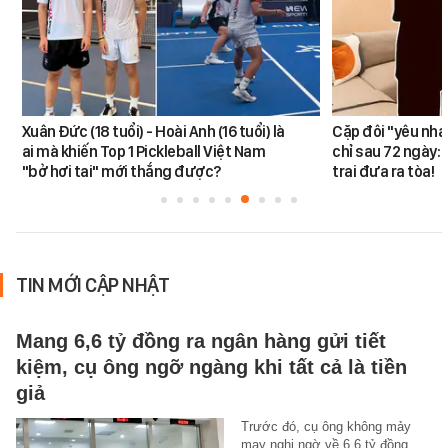
Xuân Đức (18 tuổi) - Hoài Anh (16 tuổi) là
Cặp đôi "yêu nha
ai mà khiến Top 1 Pickleball Việt Nam
chỉ sau 72 ngày: 
"bở hơi tai" mới thắng được?
trai đưa ra tòa!
TIN MỚI CẬP NHẬT
Mang 6,6 tỷ đồng ra ngân hàng gửi tiết
kiệm, cụ ông ngỡ ngàng khi tất cả là tiền
giả
Trước đó, cụ ông không mảy
may nghi ngờ về 6,6 tỷ đồng