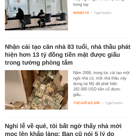
trong tay.
MONEY.14
-
7 giờ trước
Nhận cải tạo căn nhà 83 tuổi, nhà thầu phát
hiện hơn 13 tỷ đồng tiền mặt được giấu
trong tường phòng tắm
Năm 2006, trong lúc cải tạo một
ngôi nhà cũ, một nhà thầu xây
dựng tại Mỹ đã phát hiện
182.000 USD tiền cổ được
giấu…
THẾ GIỚI ĐÓ ĐÂY
-
7 giờ trước
Nghỉ lễ về quê, tôi bất ngờ thấy nhà mới
mọc lên khắp làng: Bạn cũ nói 5 lý do