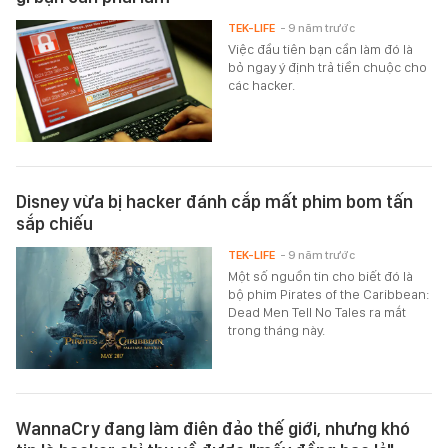
TEK-LIFE
- 9 năm trước
Việc đầu tiên bạn cần làm đó là
bỏ ngay ý định trả tiền chuộc cho
các hacker.
Disney vừa bị hacker đánh cắp mất phim bom tấn
sắp chiếu
TEK-LIFE
- 9 năm trước
Một số nguồn tin cho biết đó là
bộ phim Pirates of the Caribbean:
Dead Men Tell No Tales ra mắt
trong tháng này.
WannaCry đang làm điên đảo thế giới, nhưng khó