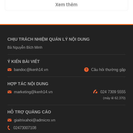
Xem thêm
CHỊU TRÁCH NHIỆM QUẢN LÝ NỘI DUNG
Bà Nguyễn Bích Minh
Ý KIẾN BÀI VIẾT
bandoc@kenh14.vn
Câu hỏi thường gặp
HỢP TÁC NỘI DUNG
marketing@kenh14.vn
024 7309 5555
HỖ TRỢ QUẢNG CÁO
giaitrixahoi@admicro.vn
02473007108