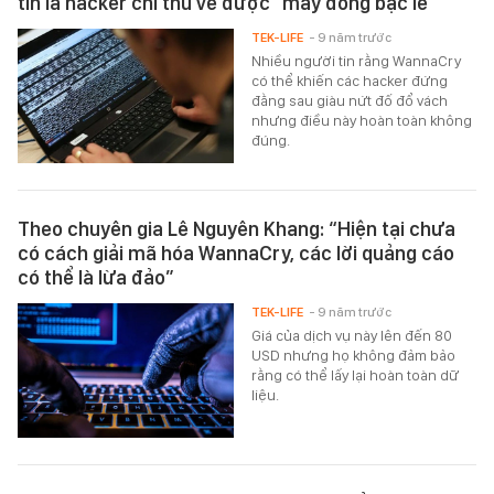
tin là hacker chỉ thu về được "mấy đồng bạc lẻ"
TEK-LIFE
- 9 năm trước
Nhiều người tin rằng WannaCry
có thể khiến các hacker đứng
đằng sau giàu nứt đố đổ vách
nhưng điều này hoàn toàn không
đúng.
Theo chuyên gia Lê Nguyên Khang: “Hiện tại chưa
có cách giải mã hóa WannaCry, các lời quảng cáo
có thể là lừa đảo”
TEK-LIFE
- 9 năm trước
Giá của dịch vụ này lên đến 80
USD nhưng họ không đảm bảo
rằng có thể lấy lại hoàn toàn dữ
liệu.