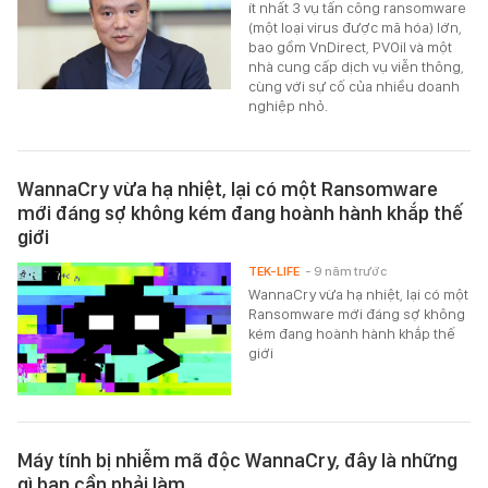
ít nhất 3 vụ tấn công ransomware
(một loại virus được mã hóa) lớn,
bao gồm VnDirect, PVOil và một
nhà cung cấp dịch vụ viễn thông,
cùng với sự cố của nhiều doanh
nghiệp nhỏ.
WannaCry vừa hạ nhiệt, lại có một Ransomware
mới đáng sợ không kém đang hoành hành khắp thế
giới
TEK-LIFE
- 9 năm trước
WannaCry vừa hạ nhiệt, lại có một
Ransomware mới đáng sợ không
kém đang hoành hành khắp thế
giới
Máy tính bị nhiễm mã độc WannaCry, đây là những
gì bạn cần phải làm