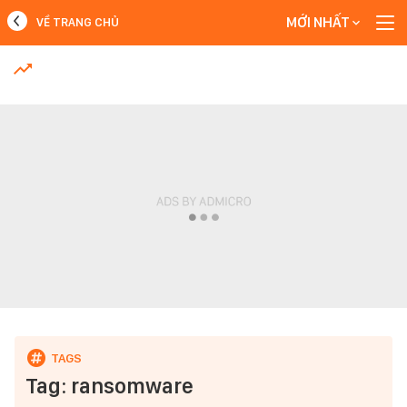
MỚI NHẤT
VỀ TRANG CHỦ
MỚI NHẤT
Xem thêm
Tag: ransomware