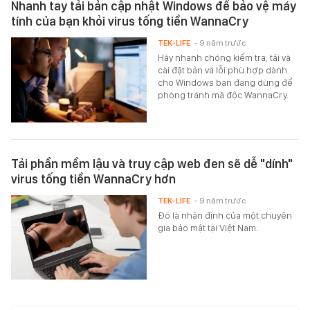
Nhanh tay tải bản cập nhật Windows để bảo vệ máy
tính của bạn khỏi virus tống tiền WannaCry
TEK-LIFE
- 9 năm trước
Hãy nhanh chóng kiểm tra, tải và
cài đặt bản vá lỗi phù hợp dành
cho Windows bạn đang dùng để
phòng tránh mã độc WannaCry.
Tải phần mềm lậu và truy cập web đen sẽ dễ "dính"
virus tống tiền WannaCry hơn
TEK-LIFE
- 9 năm trước
Đó là nhận định của một chuyên
gia bảo mật tại Việt Nam.