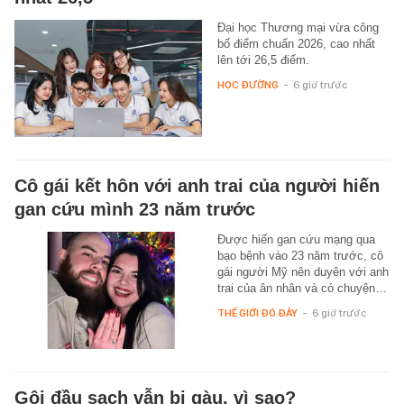
Đại học Thương mại vừa công
bố điểm chuẩn 2026, cao nhất
lên tới 26,5 điểm.
HỌC ĐƯỜNG
-
6 giờ trước
Cô gái kết hôn với anh trai của người hiến
gan cứu mình 23 năm trước
Được hiến gan cứu mạng qua
bạo bệnh vào 23 năm trước, cô
gái người Mỹ nên duyên với anh
trai của ân nhân và có chuyện…
THẾ GIỚI ĐÓ ĐÂY
-
6 giờ trước
Gội đầu sạch vẫn bị gàu, vì sao?