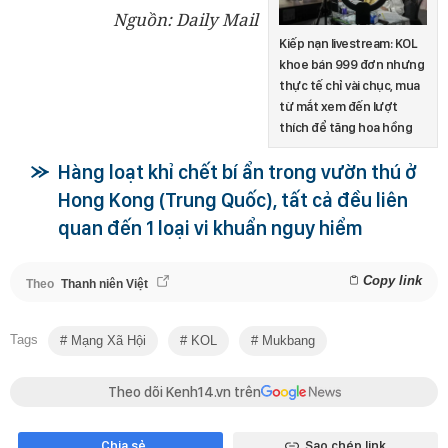
Nguồn: Daily Mail
Kiếp nạn livestream: KOL
khoe bán 999 đơn nhưng
thực tế chỉ vài chục, mua
từ mắt xem đến lượt
thích để tăng hoa hồng
Hàng loạt khỉ chết bí ẩn trong vườn thú ở
Hong Kong (Trung Quốc), tất cả đều liên
quan đến 1 loại vi khuẩn nguy hiểm
Copy link
Theo
Thanh niên Việt
Tags
Mạng Xã Hội
KOL
Mukbang
Theo dõi Kenh14.vn trên
Chia sẻ
Sao chép link