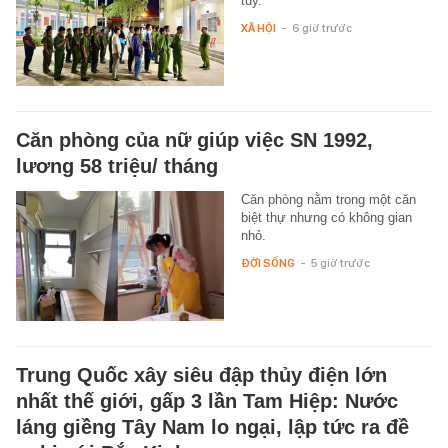
túy.
XÃ HỘI
-
6 giờ trước
Căn phòng của nữ giúp việc SN 1992,
lương 58 triệu/ tháng
Căn phòng nằm trong một căn
biệt thự nhưng có không gian
nhỏ.
ĐỜI SỐNG
-
5 giờ trước
Trung Quốc xây siêu đập thủy điện lớn
nhất thế giới, gấp 3 lần Tam Hiệp: Nước
láng giềng Tây Nam lo ngại, lập tức ra đề