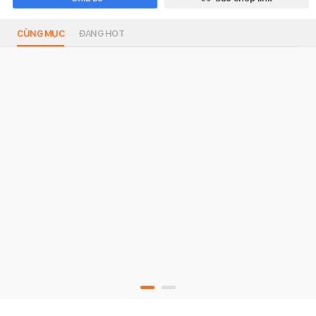
CÙNG MỤC
ĐANG HOT