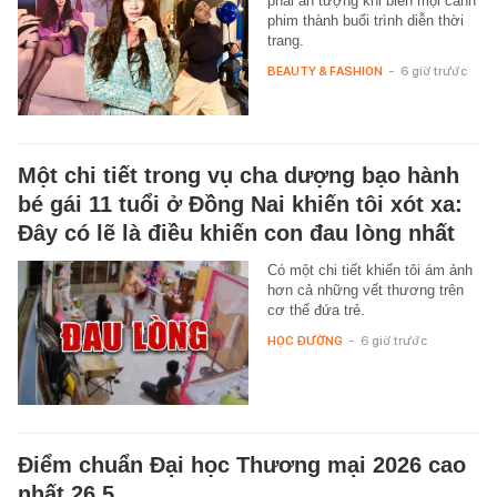
phải ấn tượng khi biến mọi cảnh
phim thành buổi trình diễn thời
trang.
BEAUTY & FASHION
-
6 giờ trước
Một chi tiết trong vụ cha dượng bạo hành
bé gái 11 tuổi ở Đồng Nai khiến tôi xót xa:
Đây có lẽ là điều khiến con đau lòng nhất
Có một chi tiết khiến tôi ám ảnh
hơn cả những vết thương trên
cơ thể đứa trẻ.
HỌC ĐƯỜNG
-
6 giờ trước
Điểm chuẩn Đại học Thương mại 2026 cao
nhất 26,5