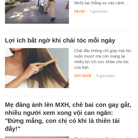
Ninh) lao thẳng xe vào cảnh…
XÃ HỘI
-
7 giờ trước
Lợi ích bất ngờ khi chải tóc mỗi ngày
Chải đầu không chỉ giúp mái tóc
suôn mượt mà còn mang lại
nhiều lợi ích sức khỏe cho tóc
của bạn.
SỨC KHỎE
-
6 giờ trước
Mẹ đăng ảnh lên MXH, chê bai con gay gắt,
nhiều người xem xong vội can ngăn:
"Đừng mắng, con chị có khi là thiên tài
đấy!"