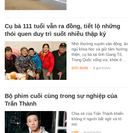
Cụ bà 111 tuổi vẫn ra đồng, tiết lộ những
thói quen duy trì suốt nhiều thập kỷ
Nhờ thường xuyên vận động, ăn
ngủ khoa học và giữ tâm hướng
thiện, cụ bà tại tỉnh Giang Tô,
Trung Quốc sống vui, khỏe ở…
SỨC KHỎE
-
6 giờ trước
Bộ phim cuối cùng trong sự nghiệp của
Trấn Thành
Chia sẻ của Trấn Thành khiến
không ít người bất ngờ và tò
mò.
CINE
-
6 giờ trước