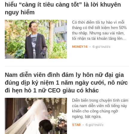
hiểu “càng ít tiêu càng tốt” là lời khuyên
nguy hiểm
Có thời điểm tôi tự hào vì mỗi
tháng có thể tiết kiệm hơn 50%
thu nhập. Nhưng sau vài năm,
tôi nhận ra tài khoản tăng lên…
MONEY.14
-
6 giờ trước
Nam diễn viên đình đám ly hôn nữ đại gia
đúng dịp kỷ niệm 1 năm ngày cưới, nô nức
đi hẹn hò 1 nữ CEO giàu có khác
Diễn biến trong chuyện tình cảm
của nam diễn viên nổi tiếng này
khiến cho công chúng ngỡ
ngàng, bật ngửa.
STAR
-
6 giờ trước