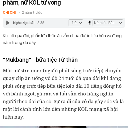
phẩm, nữ KOL tử vong
CHI CHI
2 năm trước
Nghe đọc bài
3:38
Khi cô qua đời, phần lớn thức ăn vẫn chưa được tiêu hóa và đang
nằm trong dạ dày.
"Mukbang" - bữa tiệc Tử thần
Một nữ streamer (người phát sóng trực tiếp) chuyên
quay clip ăn uống vô độ 24 tuổi đã qua đời khi đang
phát sóng trực tiếp bữa tiệc kéo dài 10 tiếng đồng hồ
với bánh ngọt, gà rán và hải sản cho hàng nghìn
người theo dõi của cô. Sự ra đi của cô đã gây sốc và là
một lời cảnh tỉnh lớn đến những KOL mạng xã hội
hiện nay.