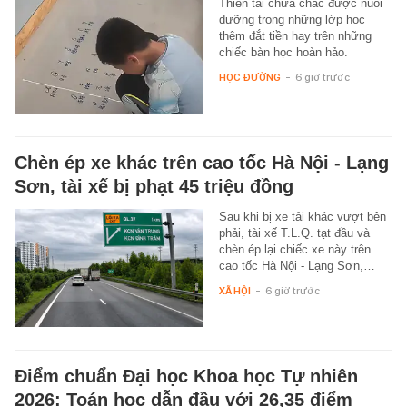
Thiên tài chưa chắc được nuôi
dưỡng trong những lớp học
thêm đắt tiền hay trên những
chiếc bàn học hoàn hảo.
HỌC ĐƯỜNG
-
6 giờ trước
Chèn ép xe khác trên cao tốc Hà Nội - Lạng
Sơn, tài xế bị phạt 45 triệu đồng
Sau khi bị xe tải khác vượt bên
phải, tài xế T.L.Q. tạt đầu và
chèn ép lại chiếc xe này trên
cao tốc Hà Nội - Lạng Sơn,…
XÃ HỘI
-
6 giờ trước
Điểm chuẩn Đại học Khoa học Tự nhiên
2026: Toán học dẫn đầu với 26,35 điểm