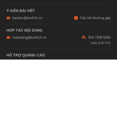
Ý KIẾN BÀI VIẾT
bandoc@kenh14.vn
Câu hỏi thường gặp
HỢP TÁC NỘI DUNG
marketing@kenh14.vn
024 7309 5555
HỖ TRỢ QUẢNG CÁO
giaitrixahoi@admicro.vn
02473007108
TRỤ SỞ HÀ NỘI
Tầng 21, Tòa nhà Center Building, Hapulico Complex, Số 01, phố
Nguyễn Huy Tưởng, phường Thanh Xuân, thành phố Hà Nội
TRỤ SỞ TP.HỒ CHÍ MINH
Tầng 4, Tòa nhà 123, số 127 Võ Văn Tần, Phường Xuân Hòa, TPHCM