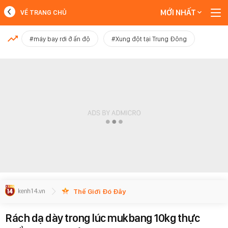
MỚI NHẤT
VỀ TRANG CHỦ
MỚI NHẤT
#máy bay rơi ở ấn độ
#Xung đột tại Trung Đông
Xem thêm
Thế Giới Đó Đây
Rách dạ dày trong lúc mukbang 10kg thực