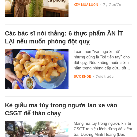
XEM MUA LUÔN
-
7 giờ trước
Các bác sĩ nói thẳng: 6 thực phẩm ĂN ÍT
LẠI nếu muốn phòng đột quỵ
Toàn món "vạn người mê"
nhưng cũng là "kẻ tiếp tay" cho
đột quỵ. Nếu không muốn sớm
nằm trong phòng cấp cứu, tốt…
SỨC KHỎE
-
7 giờ trước
Kẻ giấu ma túy trong người lao xe vào
CSGT để tháo chạy
Mang ma túy trong người, khi bị
CSGT ra hiệu lệnh dừng để kiểm
tra, Dương Minh Hoàng (Bắc