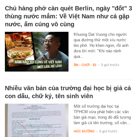
Chủ hàng phở càn quét Berlin, ngày "đốt" 3
thùng nước mắm: Về Việt Nam như cá gặp
nước, ấm cúng vô cùng
Khuong Dat Vuong cho người
qua đường thử một xíu nước
lèo phở. Họ khen ngon, rồi anh
đưa lời mời: "Khi nào rảnh
qua…
ĂN - CHƠI - ĐI
-
5 giờ trước
Nhiều văn bản của trường đại học bị giả cả
con dấu, chữ ký, tên sinh viên
Một số trường đại học tại
TPHCM vừa phát hiện các văn
bản giả mạo, trong đó đối tượng
làm giả cả tên trường, số văn…
HỌC ĐƯỜNG
-
5 giờ trước