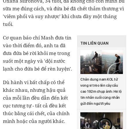
Oxana Mironova, 34 tuổi, đã không cho con mình bú
sữa mẹ đúng cách, và đứa bé đã chết thảm thương vì
'viêm phổi và suy nhược' khi chưa đầy một tháng
tuổi.
Cơ quan báo chí Mash đưa tin
TIN LIÊN QUAN
vào thời điểm đó, anh ta đã
đưa đứa bé rời khỏi mẹ trong
suốt một ngày và 'dội nước
lạnh cho đứa bé để rèn luyện'.
Chân dung nam KOL tử
Dù hành vi bất chấp có thể
vong vì trèo lên cây cầu
khác nhau, nhưng hậu quả
cao 192m chụp ảnh: Hé lộ
của mỗi lần đều dẫn đến kết
tin nhắn cuối cùng nhắn
gửi đến người yêu
cục tương tự - tất cả đều kết
thúc bằng cái chết, của chính
mình hoặc của người khác.