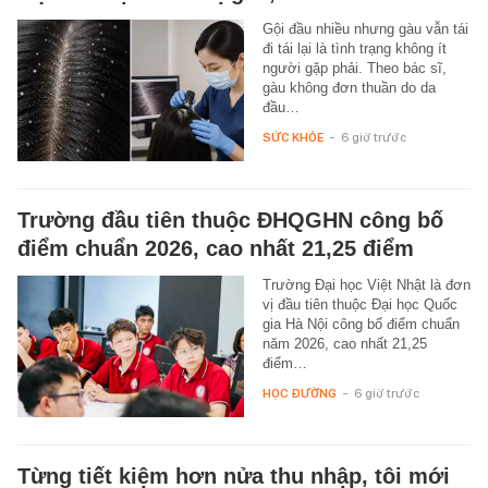
Gội đầu nhiều nhưng gàu vẫn tái
đi tái lại là tình trạng không ít
người gặp phải. Theo bác sĩ,
gàu không đơn thuần do da
đầu…
SỨC KHỎE
-
6 giờ trước
Trường đầu tiên thuộc ĐHQGHN công bố
điểm chuẩn 2026, cao nhất 21,25 điểm
Trường Đại học Việt Nhật là đơn
vị đầu tiên thuộc Đại học Quốc
gia Hà Nội công bố điểm chuẩn
năm 2026, cao nhất 21,25
điểm…
HỌC ĐƯỜNG
-
6 giờ trước
Từng tiết kiệm hơn nửa thu nhập, tôi mới