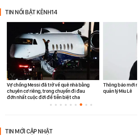
TIN NỔI BẬT KÊNH14
Vợ chồng Messi đã trở về quê nhà bằng
Thông báo mới n
chuyên cơ riêng, trong chuyến đi đau
quản lý Miu Lê
đớn nhất cuộc đời để tiễn biệt cha
TIN MỚI CẬP NHẬT