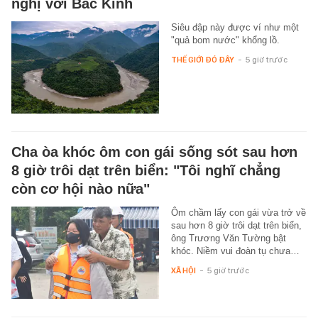
nghị với Bắc Kinh
Siêu đập này được ví như một
"quả bom nước" khổng lồ.
THẾ GIỚI ĐÓ ĐÂY
-
5 giờ trước
Cha òa khóc ôm con gái sống sót sau hơn
8 giờ trôi dạt trên biển: "Tôi nghĩ chẳng
còn cơ hội nào nữa"
Ôm chầm lấy con gái vừa trở về
sau hơn 8 giờ trôi dạt trên biển,
ông Trương Văn Tường bật
khóc. Niềm vui đoàn tụ chưa…
XÃ HỘI
-
5 giờ trước