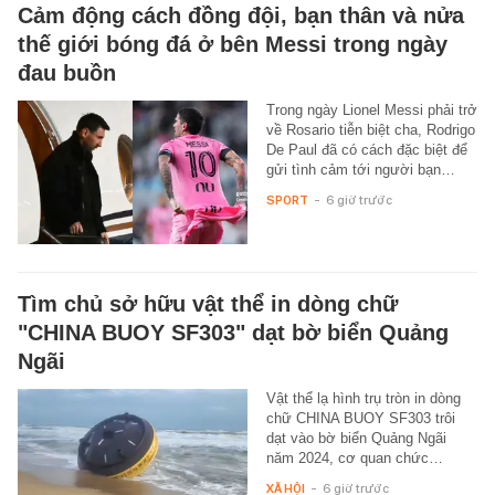
Cảm động cách đồng đội, bạn thân và nửa
thế giới bóng đá ở bên Messi trong ngày
đau buồn
Trong ngày Lionel Messi phải trở
về Rosario tiễn biệt cha, Rodrigo
De Paul đã có cách đặc biệt để
gửi tình cảm tới người bạn…
SPORT
-
6 giờ trước
Tìm chủ sở hữu vật thể in dòng chữ
"CHINA BUOY SF303" dạt bờ biển Quảng
Ngãi
Vật thể lạ hình trụ tròn in dòng
chữ CHINA BUOY SF303 trôi
dạt vào bờ biển Quảng Ngãi
năm 2024, cơ quan chức…
XÃ HỘI
-
6 giờ trước