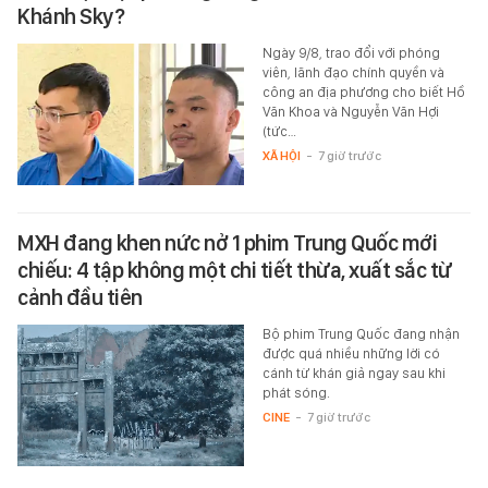
Khánh Sky?
Ngày 9/8, trao đổi với phóng
viên, lãnh đạo chính quyền và
công an địa phương cho biết Hồ
Văn Khoa và Nguyễn Văn Hợi
(tức…
XÃ HỘI
-
7 giờ trước
MXH đang khen nức nở 1 phim Trung Quốc mới
chiếu: 4 tập không một chi tiết thừa, xuất sắc từ
cảnh đầu tiên
Bộ phim Trung Quốc đang nhận
được quá nhiều những lời có
cánh từ khán giả ngay sau khi
phát sóng.
CINE
-
7 giờ trước