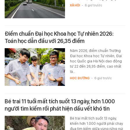
XÃ HỘI
-
6 giờ trước
Điểm chuẩn Đại học Khoa học Tự nhiên 2026:
Toán học dẫn đầu với 26,35 điểm
Năm 2026, điểm chuẩn Trường
Đại học Khoa học Tự nhiên, Đại
học Quốc gia Hà Nội dao động
từ 22 đến 26,35 điểm, cao nhất
là…
HỌC ĐƯỜNG
-
6 giờ trước
Bé trai 11 tuổi mất tích suốt 13 ngày, hơn 1.000
người tìm kiếm rồi phát hiện dấu vết khó tin
Bé trai mất tích suốt 13 ngày,
khiến hơn 1.000 người phải chạy
đua tìm kiếm giữa vùng rừng núi