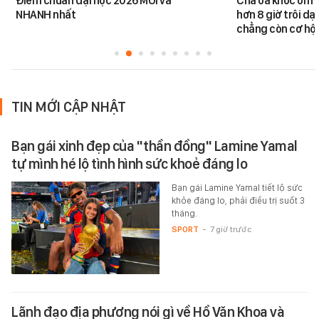
Điểm chuẩn đại học 2026 MỚI và
Cha òa khóc ôm c
NHANH nhất
hơn 8 giờ trôi dạt
chẳng còn cơ hội
TIN MỚI CẬP NHẬT
Bạn gái xinh đẹp của "thần đồng" Lamine Yamal
tự mình hé lộ tình hình sức khoẻ đáng lo
Bạn gái Lamine Yamal tiết lộ sức
khỏe đáng lo, phải điều trị suốt 3
tháng.
SPORT
-
7 giờ trước
Lãnh đạo địa phương nói gì về Hồ Văn Khoa và