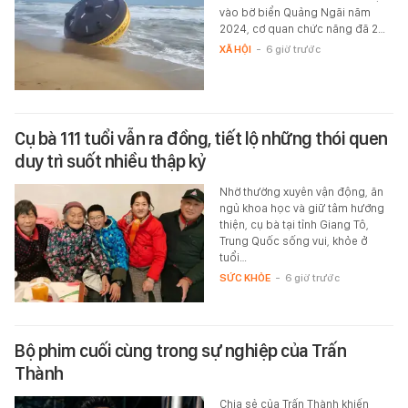
vào bờ biển Quảng Ngãi năm
2024, cơ quan chức năng đã 2…
XÃ HỘI
-
6 giờ trước
Cụ bà 111 tuổi vẫn ra đồng, tiết lộ những thói quen
duy trì suốt nhiều thập kỷ
Nhờ thường xuyên vận động, ăn
ngủ khoa học và giữ tâm hướng
thiện, cụ bà tại tỉnh Giang Tô,
Trung Quốc sống vui, khỏe ở
tuổi…
SỨC KHỎE
-
6 giờ trước
Bộ phim cuối cùng trong sự nghiệp của Trấn
Thành
Chia sẻ của Trấn Thành khiến