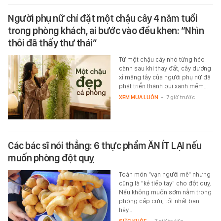
Người phụ nữ chỉ đặt một chậu cây 4 năm tuổi
trong phòng khách, ai bước vào đều khen: “Nhìn
thôi đã thấy thư thái”
Từ một chậu cây nhỏ từng héo
cành sau khi thay đất, cây dương
xỉ măng tây của người phụ nữ đã
phát triển thành bụi xanh mềm…
XEM MUA LUÔN
-
7 giờ trước
Các bác sĩ nói thẳng: 6 thực phẩm ĂN ÍT LẠI nếu
muốn phòng đột quỵ
Toàn món "vạn người mê" nhưng
cũng là "kẻ tiếp tay" cho đột quỵ.
Nếu không muốn sớm nằm trong
phòng cấp cứu, tốt nhất bạn
hãy…
SỨC KHỎE
-
7 giờ trước