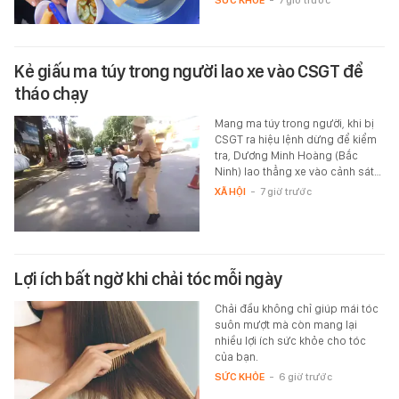
Kẻ giấu ma túy trong người lao xe vào CSGT để
tháo chạy
Mang ma túy trong người, khi bị
CSGT ra hiệu lệnh dừng để kiểm
tra, Dương Minh Hoàng (Bắc
Ninh) lao thẳng xe vào cảnh sát…
XÃ HỘI
-
7 giờ trước
Lợi ích bất ngờ khi chải tóc mỗi ngày
Chải đầu không chỉ giúp mái tóc
suôn mượt mà còn mang lại
nhiều lợi ích sức khỏe cho tóc
của bạn.
SỨC KHỎE
-
6 giờ trước