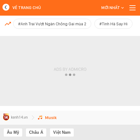
VỀ TRANG CHỦ
MỚI NHẤT
MỚI NHẤT
#Anh Trai Vượt Ngàn Chông Gai mùa 2
#Tinh Hà Say Hi
Xem thêm
Musik
Âu Mỹ
Châu Á
Việt Nam