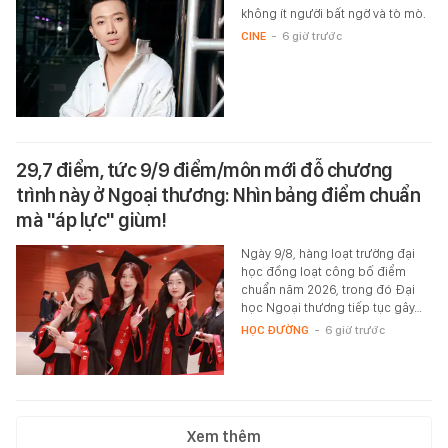
không ít người bất ngờ và tò mò.
CINE
-
6 giờ trước
29,7 điểm, tức 9/9 điểm/môn mới đỗ chương
trình này ở Ngoại thương: Nhìn bảng điểm chuẩn
mà "áp lực" giùm!
Ngày 9/8, hàng loạt trường đại
học đồng loạt công bố điểm
chuẩn năm 2026, trong đó Đại
học Ngoại thương tiếp tục gây…
HỌC ĐƯỜNG
-
6 giờ trước
Xem thêm