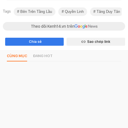
Tags
Bên Trên Tầng Lầu
Quyền Linh
Tăng Duy Tân
Theo dõi Kenh14.vn trên
Chia sẻ
Sao chép link
CÙNG MỤC
ĐANG HOT