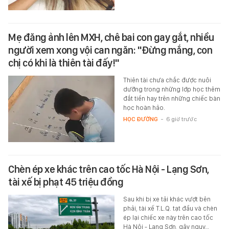
Mẹ đăng ảnh lên MXH, chê bai con gay gắt, nhiều
người xem xong vội can ngăn: "Đừng mắng, con
chị có khi là thiên tài đấy!"
Thiên tài chưa chắc được nuôi
dưỡng trong những lớp học thêm
đắt tiền hay trên những chiếc bàn
học hoàn hảo.
HỌC ĐƯỜNG
-
6 giờ trước
Chèn ép xe khác trên cao tốc Hà Nội - Lạng Sơn,
tài xế bị phạt 45 triệu đồng
Sau khi bị xe tải khác vượt bên
phải, tài xế T.L.Q. tạt đầu và chèn
ép lại chiếc xe này trên cao tốc
Hà Nội - Lạng Sơn, gây nguy…