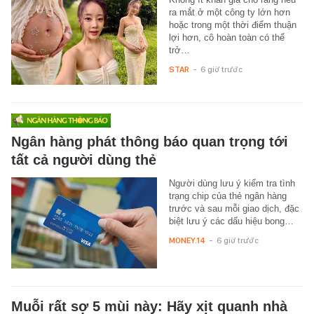
ra mắt ở một công ty lớn hơn
hoặc trong một thời điểm thuận
lợi hơn, cô hoàn toàn có thể
trở…
STAR
-
6 giờ trước
Ngân hàng phát thông báo quan trọng tới
tất cả người dùng thẻ
Người dùng lưu ý kiểm tra tình
trạng chip của thẻ ngân hàng
trước và sau mỗi giao dịch, đặc
biệt lưu ý các dấu hiệu bong…
MONEY.14
-
6 giờ trước
Muỗi rất sợ 5 mùi này: Hãy xịt quanh nhà