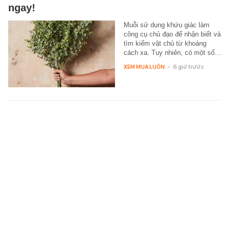
ngay!
Muỗi sử dụng khứu giác làm
công cụ chủ đạo để nhận biết và
tìm kiếm vật chủ từ khoảng
cách xa. Tuy nhiên, có một số…
XEM MUA LUÔN
-
6 giờ trước
Bé gái 9 tuổi vào rừng hái nấm rồi mất tích,
gần 20 giờ sau được cứu hộ tìm thấy ở nơi
không ai ngờ
Bé gái mất liên lạc khi theo
người thân vào rừng ở Vân
Nam, Trung Quốc.
THẾ GIỚI ĐÓ ĐÂY
-
6 giờ trước