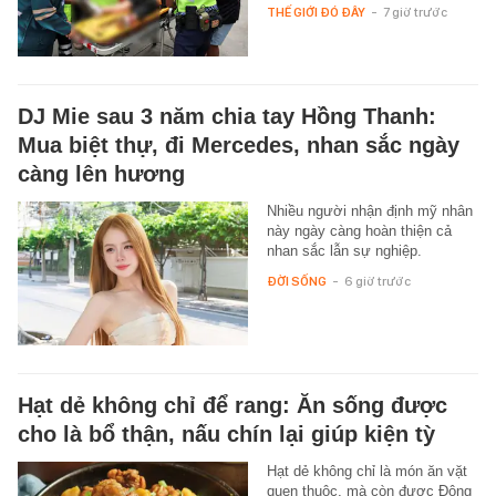
THẾ GIỚI ĐÓ ĐÂY
-
7 giờ trước
DJ Mie sau 3 năm chia tay Hồng Thanh:
Mua biệt thự, đi Mercedes, nhan sắc ngày
càng lên hương
Nhiều người nhận định mỹ nhân
này ngày càng hoàn thiện cả
nhan sắc lẫn sự nghiệp.
ĐỜI SỐNG
-
6 giờ trước
Hạt dẻ không chỉ để rang: Ăn sống được
cho là bổ thận, nấu chín lại giúp kiện tỳ
Hạt dẻ không chỉ là món ăn vặt
quen thuộc, mà còn được Đông