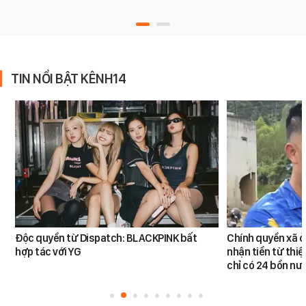
TIN NỔI BẬT KÊNH14
Độc quyền từ Dispatch: BLACKPINK bất
Chính quyền xã ở
hợp tác với YG
nhận tiền từ thi
chỉ có 24 bồn nư