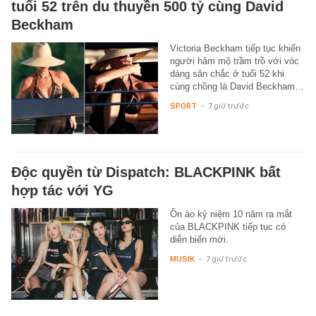
tuổi 52 trên du thuyền 500 tỷ cùng David
Beckham
Victoria Beckham tiếp tục khiến
người hâm mộ trầm trồ với vóc
dáng săn chắc ở tuổi 52 khi
cùng chồng là David Beckham…
SPORT
-
7 giờ trước
Độc quyền từ Dispatch: BLACKPINK bất
hợp tác với YG
Ồn ào kỷ niệm 10 năm ra mắt
của BLACKPINK tiếp tục có
diễn biến mới.
MUSIK
-
7 giờ trước