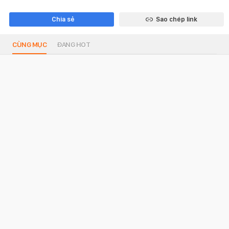
Chia sẻ
Sao chép link
CÙNG MỤC
ĐANG HOT