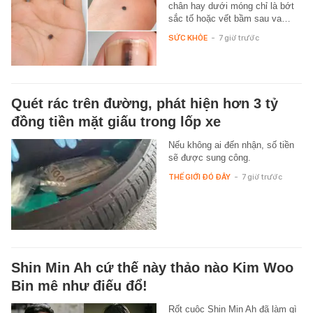
chân hay dưới móng chỉ là bớt
sắc tố hoặc vết bầm sau va…
SỨC KHỎE
-
7 giờ trước
Quét rác trên đường, phát hiện hơn 3 tỷ
đồng tiền mặt giấu trong lốp xe
Nếu không ai đến nhận, số tiền
sẽ được sung công.
THẾ GIỚI ĐÓ ĐÂY
-
7 giờ trước
Shin Min Ah cứ thế này thảo nào Kim Woo
Bin mê như điếu đổ!
Rốt cuộc Shin Min Ah đã làm gì