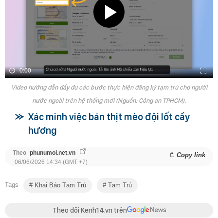
0:00
Video hướng dẫn đầy đủ các bước thực hiện đăng ký tạm trú cho người
nước ngoài trên hệ thống mới (Nguồn: Công an TPHCM).
Xác minh việc bán thịt mèo đội lốt cầy
hương
Theo
phunumoi.net.vn
Copy link
06/06/2026 14:34 (GMT +7)
Tags
Khai Báo Tạm Trú
Tạm Trú
Theo dõi Kenh14.vn trên