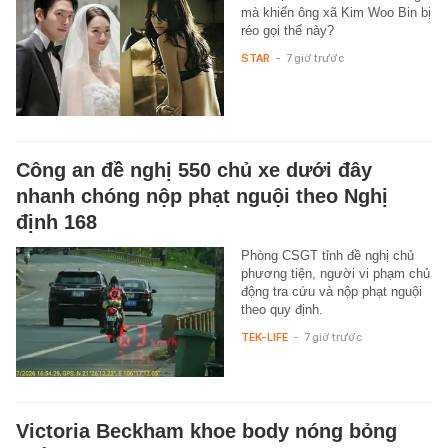
mà khiến ông xã Kim Woo Bin bị
réo gọi thế này?
STAR
-
7 giờ trước
Công an đề nghị 550 chủ xe dưới đây
nhanh chóng nộp phạt nguội theo Nghị
định 168
Phòng CSGT tỉnh đề nghị chủ
phương tiện, người vi phạm chủ
động tra cứu và nộp phạt nguội
theo quy định.
TEK-LIFE
-
7 giờ trước
Victoria Beckham khoe body nóng bỏng