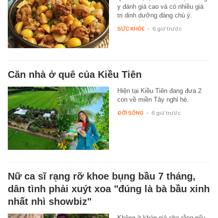
y đánh giá cao và có nhiều giá
trị dinh dưỡng đáng chú ý.
SỨC KHỎE
-
6 giờ trước
Căn nhà ở quê của Kiều Tiên
Hiện tại Kiều Tiên đang đưa 2
con về miền Tây nghỉ hè.
ĐỜI SỐNG
-
6 giờ trước
Nữ ca sĩ rạng rỡ khoe bụng bầu 7 tháng,
dân tình phải xuýt xoa "đúng là bà bầu xinh
nhất nhì showbiz"
Không ít khán giả cho rằng nếu