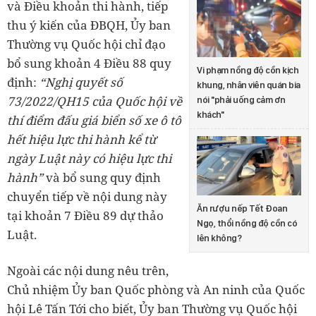
và Điều khoản thi hành, tiếp
thu ý kiến của ĐBQH, Ủy ban
Thường vụ Quốc hội chỉ đạo
bổ sung khoản 4 Điều 88 quy
Vi phạm nồng độ cồn kịch
định:
“Nghị quyết số
khung, nhân viên quán bia
73/2022/QH15 của Quốc hội về
nói "phải uống cảm ơn
khách"
thí điểm đấu giá biển số xe ô tô
hết hiệu lực thi hành kể từ
ngày Luật này có hiệu lực thi
hành”
và bổ sung quy định
chuyển tiếp về nội dung này
Ăn rượu nếp Tết Đoan
tại khoản 7 Điều 89 dự thảo
Ngọ, thổi nồng độ cồn có
Luật.
lên không?
Ngoài các nội dung nêu trên,
Chủ nhiệm Ủy ban Quốc phòng và An ninh của Quốc
hội Lê Tấn Tới cho biết, Ủy ban Thường vụ Quốc hội