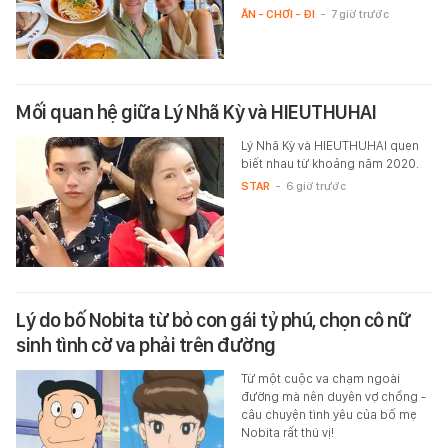
ĂN - CHƠI - ĐI
-
7 giờ trước
Mối quan hệ giữa Lý Nhã Kỳ và HIEUTHUHAI
Lý Nhã Kỳ và HIEUTHUHAI quen
biết nhau từ khoảng năm 2020.
STAR
-
6 giờ trước
Lý do bố Nobita từ bỏ con gái tỷ phú, chọn cô nữ
sinh tình cờ va phải trên đường
Từ một cuộc va chạm ngoài
đường mà nên duyên vợ chồng -
câu chuyện tình yêu của bố mẹ
Nobita rất thú vị!