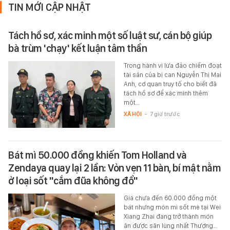
TIN MỚI CẬP NHẬT
Tách hồ sơ, xác minh một số luật sư, cán bộ giúp
bà trùm 'chạy' kết luận tâm thần
Trong hành vi lừa đảo chiếm đoạt
tài sản của bị can Nguyễn Thị Mai
Anh, cơ quan truy tố cho biết đã
tách hồ sơ để xác minh thêm
một…
XÃ HỘI
-
7 giờ trước
Bát mì 50.000 đồng khiến Tom Holland và
Zendaya quay lại 2 lần: Vỏn vẹn 11 bàn, bí mật nằm
ở loại sốt "cắm đũa không đổ"
Giá chưa đến 60.000 đồng một
bát nhưng món mì sốt mè tại Wei
Xiang Zhai đang trở thành món
ăn được săn lùng nhất Thượng…