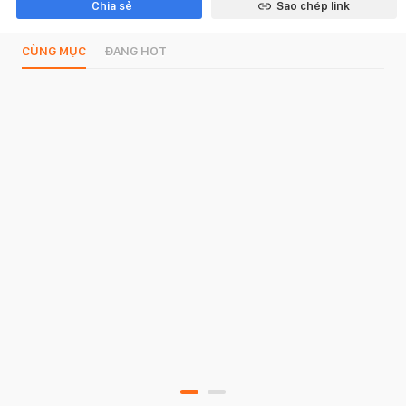
Chia sẻ
Sao chép link
CÙNG MỤC
ĐANG HOT