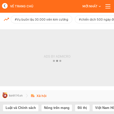
VỀ TRANG CHỦ
MỚI NHẤT
MỚI NHẤT
#Vụ buôn lậu 30.000 viên kim cương
#chiến dịch 500 ngày 
Xem thêm
Xã hội
Luật và Chính sách
Nóng trên mạng
Đô thị
Việt Nam H