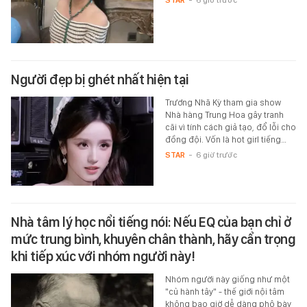
STAR
-
6 giờ trước
Người đẹp bị ghét nhất hiện tại
Trương Nhã Kỳ tham gia show
Nhà hàng Trung Hoa gây tranh
cãi vì tính cách giả tạo, đổ lỗi cho
đồng đội. Vốn là hot girl tiếng…
STAR
-
6 giờ trước
Nhà tâm lý học nổi tiếng nói: Nếu EQ của bạn chỉ ở
mức trung bình, khuyên chân thành, hãy cẩn trọng
khi tiếp xúc với nhóm người này!
Nhóm người này giống như một
"củ hành tây" - thế giới nội tâm
không bao giờ dễ dàng phô bày