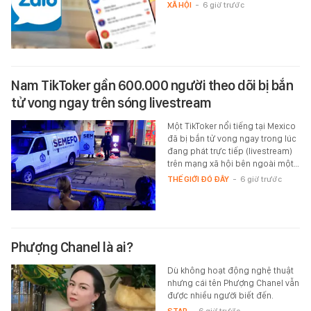
XÃ HỘI
-
6 giờ trước
Nam TikToker gần 600.000 người theo dõi bị bắn
tử vong ngay trên sóng livestream
Một TikToker nổi tiếng tại Mexico
đã bị bắn tử vong ngay trong lúc
đang phát trực tiếp (livestream)
trên mạng xã hội bên ngoài một…
THẾ GIỚI ĐÓ ĐÂY
-
6 giờ trước
Phượng Chanel là ai?
Dù không hoạt động nghệ thuật
nhưng cái tên Phượng Chanel vẫn
được nhiều người biết đến.