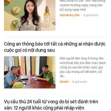
Nếu chưa có các "em" này trong
routine thường ngày, nàng nên
bổ sung ngay nhé!
XEM MUA LUÔN
-
6 giờ trước
Công an thông báo tới tất cả những ai nhận được
cuộc gọi có nội dung sau
Một người đàn ông ở Hưng Yên
vừa thoát bẫy lừa đảo mạo danh
công an sau khi nhận cuộc gọi
yêu cầu mang sổ tiết kiệm, sổ
đỏ…
XÃ HỘI
-
6 giờ trước
Vụ cầu thủ 24 tuổi tử vong do bị sét đánh trên
sân: 12 người khác cũng phải nhập viện