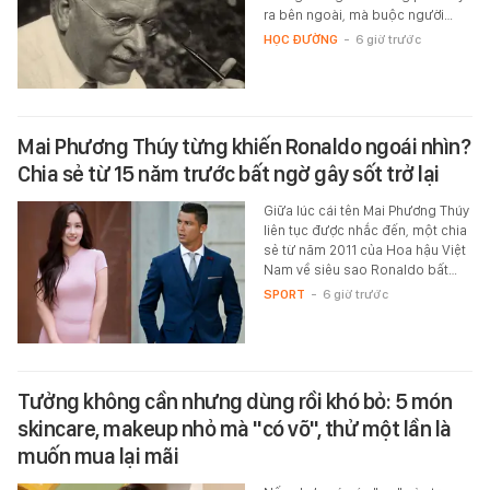
ra bên ngoài, mà buộc người…
HỌC ĐƯỜNG
-
6 giờ trước
Mai Phương Thúy từng khiến Ronaldo ngoái nhìn?
Chia sẻ từ 15 năm trước bất ngờ gây sốt trở lại
Giữa lúc cái tên Mai Phương Thúy
liên tục được nhắc đến, một chia
sẻ từ năm 2011 của Hoa hậu Việt
Nam về siêu sao Ronaldo bất…
SPORT
-
6 giờ trước
Tưởng không cần nhưng dùng rồi khó bỏ: 5 món
skincare, makeup nhỏ mà "có võ", thử một lần là
muốn mua lại mãi