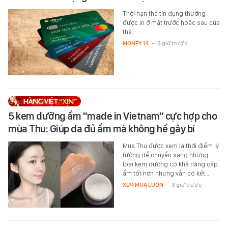
Thời hạn thẻ tín dụng thường
được in ở mặt trước hoặc sau của
thẻ.
MONEY.14
-
3 giờ trước
5 kem dưỡng ẩm "made in Vietnam" cực hợp cho
mùa Thu: Giúp da đủ ẩm mà không hề gây bí
Mùa Thu được xem là thời điểm lý
tưởng để chuyển sang những
loại kem dưỡng có khả năng cấp
ẩm tốt hơn nhưng vẫn có kết…
XEM MUA LUÔN
-
3 giờ trước