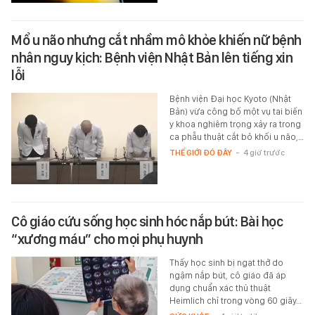
Mổ u não nhưng cắt nhầm mô khỏe khiến nữ bệnh
nhân nguy kịch: Bệnh viện Nhật Bản lên tiếng xin
lỗi
Bệnh viện Đại học Kyoto (Nhật
Bản) vừa công bố một vụ tai biến
y khoa nghiêm trọng xảy ra trong
ca phẫu thuật cắt bỏ khối u não,…
THẾ GIỚI ĐÓ ĐÂY
-
4 giờ trước
Cô giáo cứu sống học sinh hóc nắp bút: Bài học
“xương máu” cho mọi phụ huynh
Thấy học sinh bị ngạt thở do
ngậm nắp bút, cô giáo đã áp
dụng chuẩn xác thủ thuật
Heimlich chỉ trong vòng 60 giây…