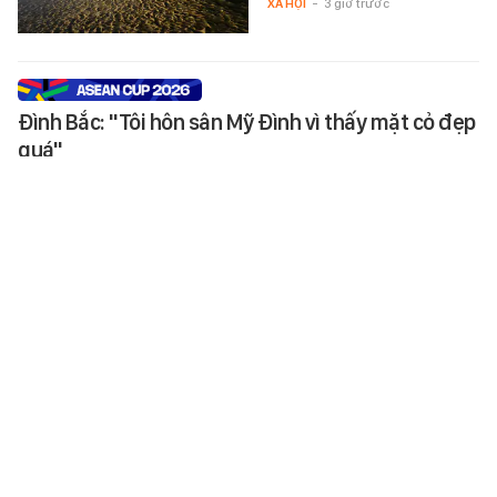
XÃ HỘI
-
3 giờ trước
Đình Bắc: "Tôi hôn sân Mỹ Đình vì thấy mặt cỏ đẹp
quá"
Đình Bắc giải thích lý do hôn sân
Mỹ Đình khi ăn mừng bàn thắng
vào lưới Campuchia.
SPORT
-
3 giờ trước
Việt Nam giành 2 Huy chương Vàng Olympic Trí
tuệ nhân tạo quốc tế 2026
Đội tuyển Việt Nam giành 2 Huy
chương Vàng, 1 Huy chương Bạc,
4 Huy chương Đồng tại Olympic