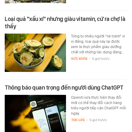
Loại quả "xấu xí" nhưng giàu vitamin, cứ ra chợ là
thấy
Từng bị nhiều người "né tránh" vì
vị đắng, loại quả này lại được
xem là thực phẩm giàu dưỡng
chất với những tác dụng đáng…
SỨC KHỎE
-
5 giờ trước
Thông báo quan trọng đến người dùng ChatGPT
OpenAI vừa thực hiện thay đổi
mới có thể thay đổi cách hàng
triệu người tiếp cận ChatGPT mỗi
ngày.
TEK-LIFE
-
5 giờ trước