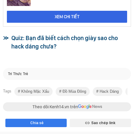
XEM CHI TIẾT
Quiz: Bạn đã biết cách chọn giày sao cho
hack dáng chưa?
Trí Thức Trẻ
Tags
Không Mặc Xấu
Đồ Mùa Đông
Hack Dáng
Á
Theo dõi Kenh14.vn trên
Chia sẻ
Sao chép link