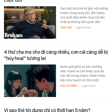
cuộc đời
Sau hơn nửa thế kỷ gắn với những
thành công vang dội, Bill Gates
cho biết điều khiến ông hối tiếc
nhất lại không liên quan đến…
TEK-LIFE
-
4 giờ trước
4 thứ cha mẹ cho đi càng nhiều, con cái càng dễ bị
"hủy hoại" tương lai
Ranh giới giữa sự yêu thương
lành mạnh và can thiệp quá đà
vốn rất mong manh, khiến nhiều
bậc phụ huynh vô tình tước…
HỌC ĐƯỜNG
-
3 giờ trước
Vì sao thẻ tín dụng chỉ có thời hạn 5 năm?