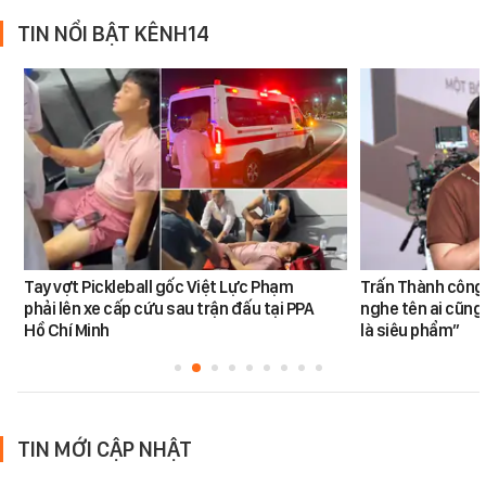
TIN NỔI BẬT KÊNH14
Tay vợt Pickleball gốc Việt Lực Phạm
Trấn Thành công 
phải lên xe cấp cứu sau trận đấu tại PPA
nghe tên ai cũng
Hồ Chí Minh
là siêu phẩm”
TIN MỚI CẬP NHẬT