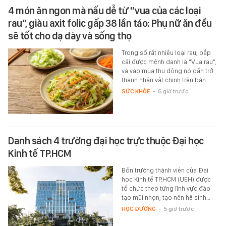
4 món ăn ngon mà nấu dễ từ "vua của các loại
rau", giàu axit folic gấp 38 lần táo: Phụ nữ ăn đều
sẽ tốt cho dạ dày và sống thọ
Trong số rất nhiều loại rau, bắp
cải được mệnh danh là "Vua rau",
và vào mùa thu đông nó dần trở
thành nhân vật chính trên bàn…
SỨC KHỎE
-
6 giờ trước
Danh sách 4 trường đại học trực thuộc Đại học
Kinh tế TP.HCM
Bốn trường thành viên của Đại
học Kinh tế TP.HCM (UEH) được
tổ chức theo từng lĩnh vực đào
tạo mũi nhọn, tạo nên hệ sinh…
HỌC ĐƯỜNG
-
5 giờ trước