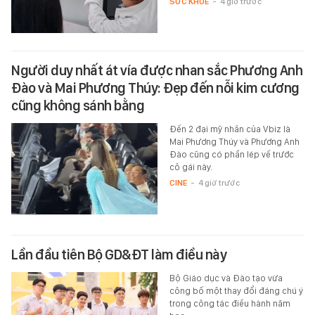
SỨC KHỎE
-
4 giờ trước
Người duy nhất át vía được nhan sắc Phương Anh
Đào và Mai Phương Thúy: Đẹp đến nỗi kim cương
cũng không sánh bằng
Đến 2 đại mỹ nhân của Vbiz là
Mai Phương Thúy và Phương Anh
Đào cũng có phần lép vế trước
cô gái này.
CINE
-
4 giờ trước
Lần đầu tiên Bộ GD&ĐT làm điều này
Bộ Giáo dục và Đào tạo vừa
công bố một thay đổi đáng chú ý
trong công tác điều hành năm