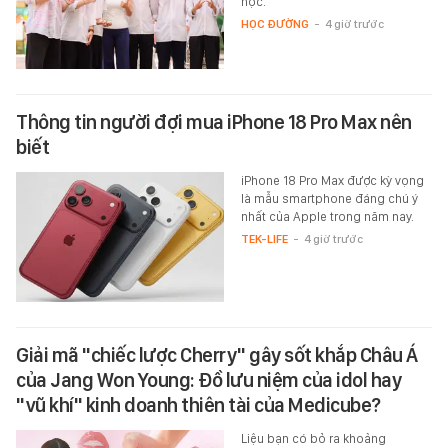
học.
HỌC ĐƯỜNG
-
4 giờ trước
Thông tin người đợi mua iPhone 18 Pro Max nên
biết
iPhone 18 Pro Max được kỳ vọng
là mẫu smartphone đáng chú ý
nhất của Apple trong năm nay.
TEK-LIFE
-
4 giờ trước
Giải mã "chiếc lược Cherry" gây sốt khắp Châu Á
của Jang Won Young: Đồ lưu niệm của idol hay
"vũ khí" kinh doanh thiên tài của Medicube?
Liệu bạn có bỏ ra khoảng