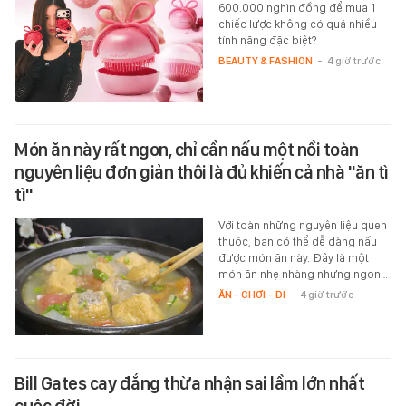
600.000 nghìn đồng để mua 1
chiếc lược không có quá nhiều
tính năng đặc biệt?
BEAUTY & FASHION
-
4 giờ trước
Món ăn này rất ngon, chỉ cần nấu một nồi toàn
nguyên liệu đơn giản thôi là đủ khiến cả nhà "ăn tì
tì"
Với toàn những nguyên liệu quen
thuộc, bạn có thể dễ dàng nấu
được món ăn này. Đây là một
món ăn nhẹ nhàng nhưng ngon…
ĂN - CHƠI - ĐI
-
4 giờ trước
Bill Gates cay đắng thừa nhận sai lầm lớn nhất