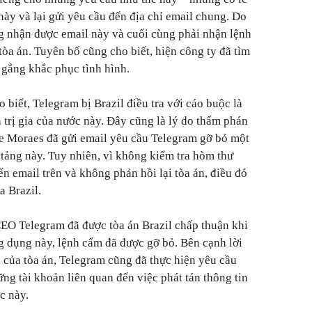
này và lại gửi yêu cầu đến địa chỉ email chung. Do
g nhận được email này và cuối cùng phải nhận lệnh
òa án. Tuyên bố cũng cho biết, hiện công ty đã tìm
 gắng khắc phục tình hình.
biết, Telegram bị Brazil điều tra với cáo buộc là
nh trị gia của nước này. Đây cũng là lý do thẩm phán
de Moraes đã gửi email yêu cầu Telegram gỡ bỏ một
 tảng này. Tuy nhiên, vì không kiểm tra hòm thư
n email trên và không phản hồi lại tòa án, điều đó
 Brazil.
CEO Telegram đã được tòa án Brazil chấp thuận khi
g dụng này, lệnh cấm đã được gỡ bỏ. Bên cạnh lời
l của tòa án, Telegram cũng đã thực hiện yêu cầu
ng tài khoản liên quan đến việc phát tán thông tin
c này.