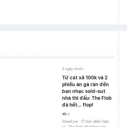
3 ngày trước
Từ cát xê 100k và 2
phiếu ăn gà rán đến
ban nhạc sold-out
nhà thi đấu: The Flob
đã hết… flop!
0
ShowLive · Ở thời điểm hiện
tại, The Flob đã không còn…