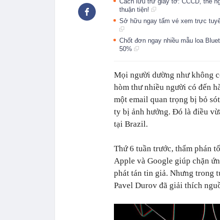
Cách lưu trữ giấy tờ: CCCD, thẻ n
thuận tiện!
Sở hữu ngay tấm vé xem trực tuy
Chốt đơn ngay nhiều mẫu loa Blueto
50%
Mọi người dường như không còn
hòm thư nhiều người có đến h
một email quan trọng bị bỏ só
ty bị ảnh hưởng. Đó là điều v
tại Brazil.
Thứ 6 tuần trước, thẩm phán t
Apple và Google giúp chặn ứn
phát tán tin giả. Nhưng trong
Pavel Durov đã giải thích ngu