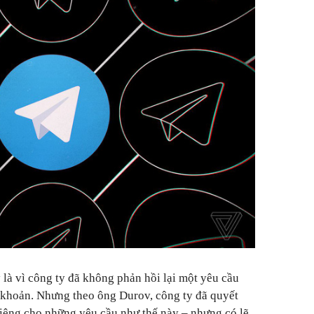
là vì công ty đã không phản hồi lại một yêu cầu
 khoản. Nhưng theo ông Durov, công ty đã quyết
iêng cho những yêu cầu như thế này – nhưng có lẽ