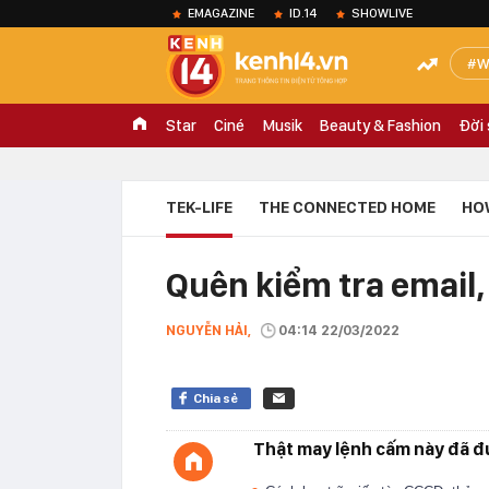
EMAGAZINE
ID.14
SHOWLIVE
W
Star
Ciné
Musik
Beauty & Fashion
Đời
TEK-LIFE
THE CONNECTED HOME
HO
Quên kiểm tra email,
NGUYỄN HẢI,
04:14 22/03/2022
Chia sẻ
Thật may lệnh cấm này đã đư