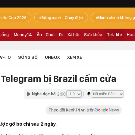
orld Cup 2026
Sống xanh - Chạy điện
Hành chính không g
 sống
Money.14
Ăn - Chơi - Đi
Xã hội
Sức khỏe
Tek-life
Học
W-TO
SỐNG SỐ
UNBOX
XEM XE
 Telegram bị Brazil cấm cửa
2:00
Nghe đọc bài
Theo dõi Kenh14.vn trên
ợc gỡ bỏ chỉ sau 2 ngày.