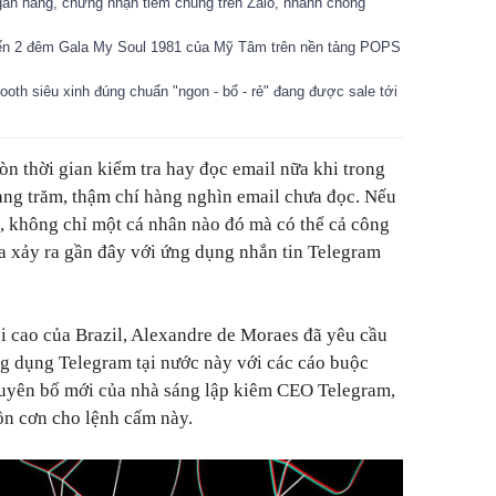
gân hàng, chứng nhận tiêm chủng trên Zalo, nhanh chóng
ến 2 đêm Gala My Soul 1981 của Mỹ Tâm trên nền tảng POPS
oth siêu xinh đúng chuẩn "ngon - bổ - rẻ" đang được sale tới
 thời gian kiểm tra hay đọc email nữa khi trong
àng trăm, thậm chí hàng nghìn email chưa đọc. Nếu
t, không chỉ một cá nhân nào đó mà có thể cả công
ừa xảy ra gần đây với ứng dụng nhắn tin Telegram
ối cao của Brazil, Alexandre de Moraes đã yêu cầu
g dụng Telegram tại nước này với các cáo buộc
 tuyên bố mới của nhà sáng lập kiêm CEO Telegram,
ồn cơn cho lệnh cấm này.