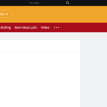
iấy tờ
 đường
Xem Mua Luôn
Video