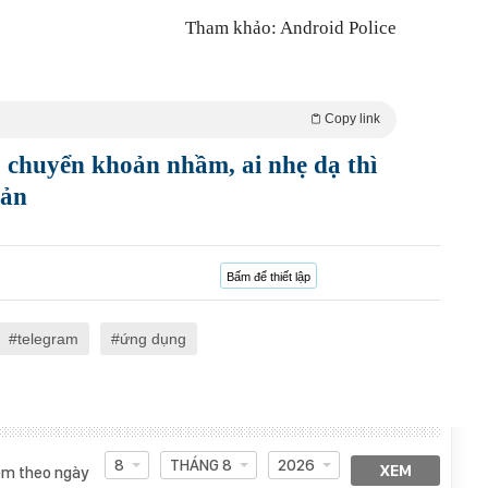
Tham khảo: Android Police
Copy link
 chuyển khoản nhầm, ai nhẹ dạ thì
oản
Bấm để thiết lập
telegram
ứng dụng
8
THÁNG 8
2026
XEM
m theo ngày