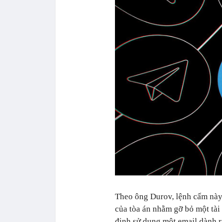
Theo ông Durov, lệnh cấm này 
của tòa án nhằm gỡ bỏ một tài
định sử dụng một email dành r