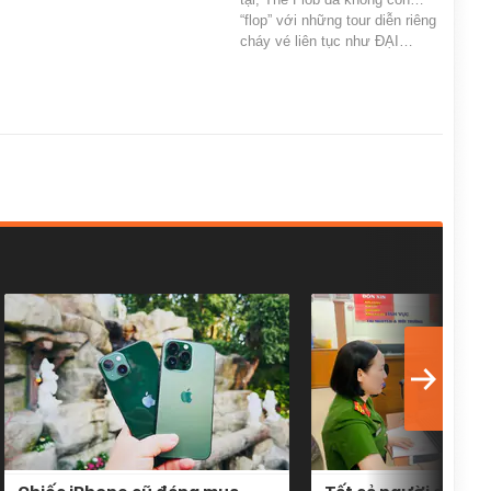
“flop” với những tour diễn riêng
cháy vé liên tục như ĐẠI…