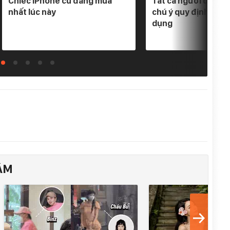
Chiếc iPhone cũ đáng mua
Tất cả người dân có
nhất lúc này
chú ý quy định mới 
dụng
ÂM