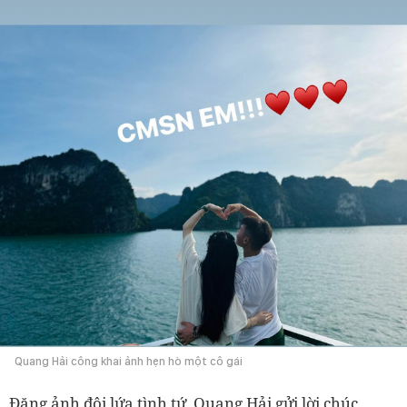
Quang Hải công khai ảnh hẹn hò một cô gái
Đăng ảnh đôi lứa tình tứ, Quang Hải gửi lời chúc