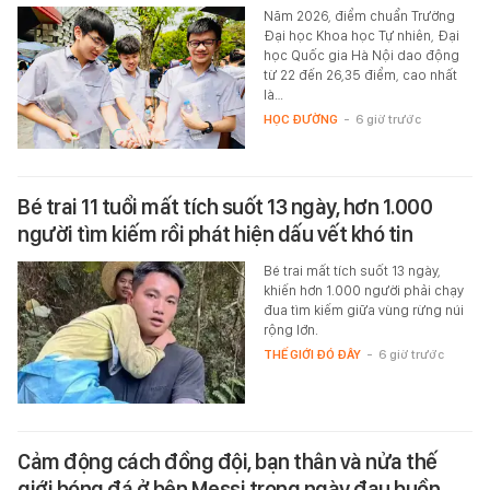
Năm 2026, điểm chuẩn Trường
Đại học Khoa học Tự nhiên, Đại
học Quốc gia Hà Nội dao động
từ 22 đến 26,35 điểm, cao nhất
là…
HỌC ĐƯỜNG
-
6 giờ trước
Bé trai 11 tuổi mất tích suốt 13 ngày, hơn 1.000
người tìm kiếm rồi phát hiện dấu vết khó tin
Bé trai mất tích suốt 13 ngày,
khiến hơn 1.000 người phải chạy
đua tìm kiếm giữa vùng rừng núi
rộng lớn.
THẾ GIỚI ĐÓ ĐÂY
-
6 giờ trước
Cảm động cách đồng đội, bạn thân và nửa thế
giới bóng đá ở bên Messi trong ngày đau buồn