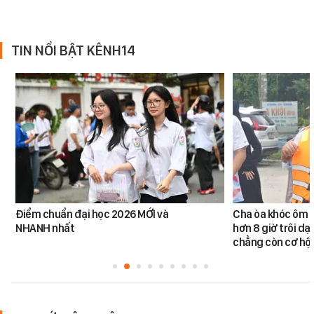
TIN NỔI BẬT KÊNH14
Điểm chuẩn đại học 2026 MỚI và
Cha òa khóc ôm c
NHANH nhất
hơn 8 giờ trôi dạt
chẳng còn cơ hội