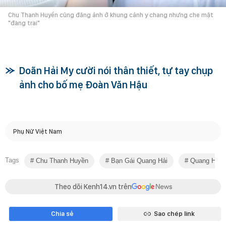
Chu Thanh Huyền cũng đăng ảnh ở khung cảnh y chang nhưng che mặt
"đàng trai"
Doãn Hải My cười nói thân thiết, tự tay chụp
ảnh cho bố mẹ Đoàn Văn Hậu
Phụ Nữ Việt Nam
Tags
Chu Thanh Huyền
Bạn Gái Quang Hải
Quang Hải
Theo dõi Kenh14.vn trên
Chia sẻ
Sao chép link