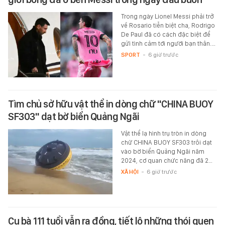
Trong ngày Lionel Messi phải trở
về Rosario tiễn biệt cha, Rodrigo
De Paul đã có cách đặc biệt để
gửi tình cảm tới người bạn thân.…
SPORT
-
6 giờ trước
Tìm chủ sở hữu vật thể in dòng chữ "CHINA BUOY
SF303" dạt bờ biển Quảng Ngãi
Vật thể lạ hình trụ tròn in dòng
chữ CHINA BUOY SF303 trôi dạt
vào bờ biển Quảng Ngãi năm
2024, cơ quan chức năng đã 2…
XÃ HỘI
-
6 giờ trước
Cụ bà 111 tuổi vẫn ra đồng, tiết lộ những thói quen