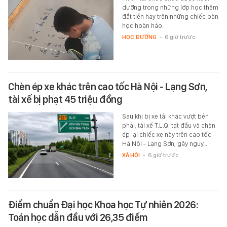
dưỡng trong những lớp học thêm
đắt tiền hay trên những chiếc bàn
học hoàn hảo.
HỌC ĐƯỜNG
-
6 giờ trước
Chèn ép xe khác trên cao tốc Hà Nội - Lạng Sơn,
tài xế bị phạt 45 triệu đồng
Sau khi bị xe tải khác vượt bên
phải, tài xế T.L.Q. tạt đầu và chèn
ép lại chiếc xe này trên cao tốc
Hà Nội - Lạng Sơn, gây nguy…
XÃ HỘI
-
6 giờ trước
Điểm chuẩn Đại học Khoa học Tự nhiên 2026:
Toán học dẫn đầu với 26,35 điểm