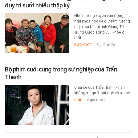
duy trì suốt nhiều thập kỷ
Nhờ thường xuyên vận động, ăn
ngủ khoa học và giữ tâm hướng
thiện, cụ bà tại tỉnh Giang Tô,
Trung Quốc sống vui, khỏe ở
tuổi…
SỨC KHỎE
-
6 giờ trước
Bộ phim cuối cùng trong sự nghiệp của Trấn
Thành
Chia sẻ của Trấn Thành khiến
không ít người bất ngờ và tò mò.
CINE
-
6 giờ trước