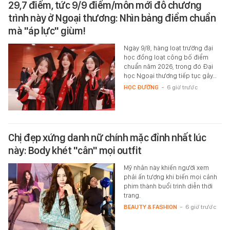
29,7 điểm, tức 9/9 điểm/môn mới đỗ chương
trình này ở Ngoại thương: Nhìn bảng điểm chuẩn
mà "áp lực" giùm!
Ngày 9/8, hàng loạt trường đại
học đồng loạt công bố điểm
chuẩn năm 2026, trong đó Đại
học Ngoại thương tiếp tục gây…
HỌC ĐƯỜNG
-
6 giờ trước
Chị đẹp xứng danh nữ chính mặc đỉnh nhất lúc
này: Body khét "cân" mọi outfit
Mỹ nhân này khiến người xem
phải ấn tượng khi biến mọi cảnh
phim thành buổi trình diễn thời
trang.
BEAUTY & FASHION
-
6 giờ trước