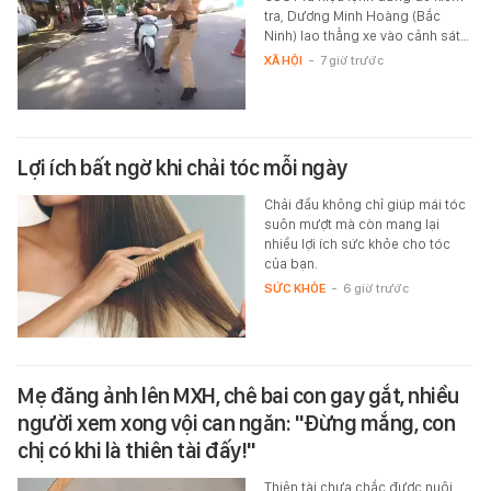
tra, Dương Minh Hoàng (Bắc
Ninh) lao thẳng xe vào cảnh sát…
XÃ HỘI
-
7 giờ trước
Lợi ích bất ngờ khi chải tóc mỗi ngày
Chải đầu không chỉ giúp mái tóc
suôn mượt mà còn mang lại
nhiều lợi ích sức khỏe cho tóc
của bạn.
SỨC KHỎE
-
6 giờ trước
Mẹ đăng ảnh lên MXH, chê bai con gay gắt, nhiều
người xem xong vội can ngăn: "Đừng mắng, con
chị có khi là thiên tài đấy!"
Thiên tài chưa chắc được nuôi