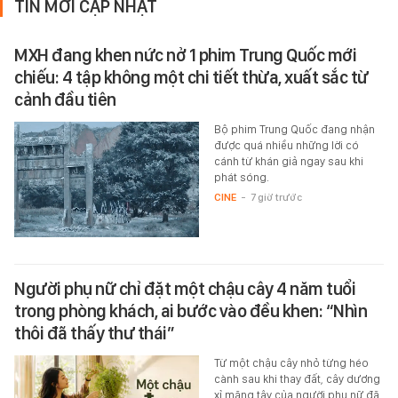
TIN MỚI CẬP NHẬT
MXH đang khen nức nở 1 phim Trung Quốc mới
chiếu: 4 tập không một chi tiết thừa, xuất sắc từ
cảnh đầu tiên
Bộ phim Trung Quốc đang nhận
được quá nhiều những lời có
cánh từ khán giả ngay sau khi
phát sóng.
CINE
-
7 giờ trước
Người phụ nữ chỉ đặt một chậu cây 4 năm tuổi
trong phòng khách, ai bước vào đều khen: “Nhìn
thôi đã thấy thư thái”
Từ một chậu cây nhỏ từng héo
cành sau khi thay đất, cây dương
xỉ măng tây của người phụ nữ đã