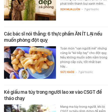
phát triển thành bụi xanh mềm…
XEM MUA LUÔN
-
7 giờ trước
Các bác sĩ nói thẳng: 6 thực phẩm ĂN ÍT LẠI nếu
muốn phòng đột quỵ
Toàn món "vạn người mê" nhưng
cũng là "kẻ tiếp tay" cho đột quỵ.
Nếu không muốn sớm nằm trong
phòng cấp cứu, tốt nhất bạn
hãy…
SỨC KHỎE
-
7 giờ trước
Kẻ giấu ma túy trong người lao xe vào CSGT để
tháo chạy
Mang ma túy trong người, khi bị
CSGT ra hiệu lệnh dừng để kiểm