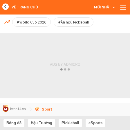
VỀ TRANG CHỦ
MỚI NHẤT
MỚI NHẤT
#World Cup 2026
#Ăn ngủ Pickleball
Xem thêm
Sport
Bóng đá
Hậu Trường
Pickleball
eSports