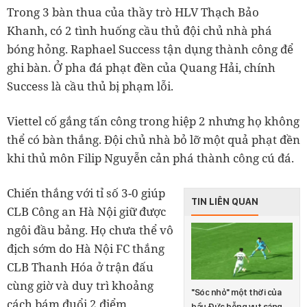
Trong 3 bàn thua của thầy trò HLV Thạch Bảo
Khanh, có 2 tình huống cầu thủ đội chủ nhà phá
bóng hỏng. Raphael Success tận dụng thành công để
ghi bàn. Ở pha đá phạt đền của Quang Hải, chính
Success là cầu thủ bị phạm lỗi.
Viettel cố gắng tấn công trong hiệp 2 nhưng họ không
thể có bàn thắng. Đội chủ nhà bỏ lỡ một quả phạt đền
khi thủ môn Filip Nguyễn cản phá thành công cú đá.
Chiến thắng với tỉ số 3-0 giúp
TIN LIÊN QUAN
CLB Công an Hà Nội giữ được
ngôi đầu bảng. Họ chưa thể vô
địch sớm do Hà Nội FC thắng
CLB Thanh Hóa ở trận đấu
cùng giờ và duy trì khoảng
"Sóc nhỏ" một thời của
cách bám đuổi 2 điểm.
bầu Đức bỗng vụt sáng