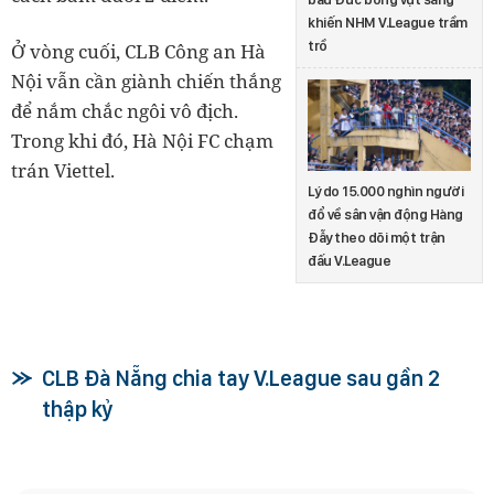
khiến NHM V.League trầm
trồ
Ở vòng cuối, CLB Công an Hà
Nội vẫn cần giành chiến thắng
để nắm chắc ngôi vô địch.
Trong khi đó, Hà Nội FC chạm
trán Viettel.
Lý do 15.000 nghìn người
đổ về sân vận động Hàng
Đẫy theo dõi một trận
đấu V.League
CLB Đà Nẵng chia tay V.League sau gần 2
thập kỷ