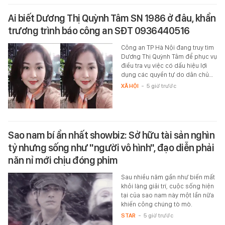
Ai biết Dương Thị Quỳnh Tâm SN 1986 ở đâu, khẩn
trương trình báo công an SĐT 0936440516
Công an TP Hà Nội đang truy tìm
Dương Thị Quỳnh Tâm để phục vụ
điều tra vụ việc có dấu hiệu lợi
dụng các quyền tự do dân chủ…
XÃ HỘI
-
5 giờ trước
Sao nam bí ẩn nhất showbiz: Sở hữu tài sản nghìn
tỷ nhưng sống như "người vô hình", đạo diễn phải
năn nỉ mới chịu đóng phim
Sau nhiều năm gần như biến mất
khỏi làng giải trí, cuộc sống hiện
tại của sao nam này một lần nữa
khiến công chúng tò mò.
STAR
-
5 giờ trước