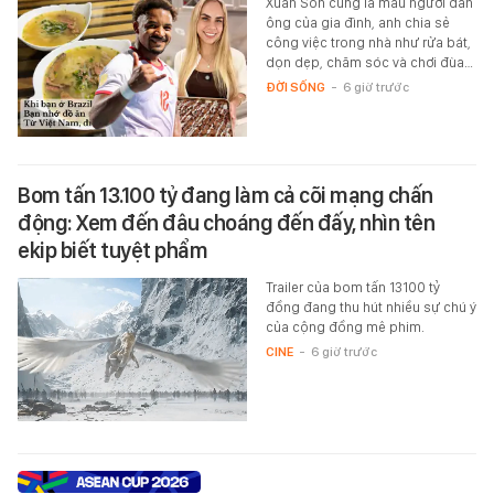
Xuân Son cũng là mẫu người đàn
ông của gia đình, anh chia sẻ
công việc trong nhà như rửa bát,
dọn dẹp, chăm sóc và chơi đùa…
ĐỜI SỐNG
-
6 giờ trước
Bom tấn 13.100 tỷ đang làm cả cõi mạng chấn
động: Xem đến đâu choáng đến đấy, nhìn tên
ekip biết tuyệt phẩm
Trailer của bom tấn 13100 tỷ
đồng đang thu hút nhiều sự chú ý
của cộng đồng mê phim.
CINE
-
6 giờ trước