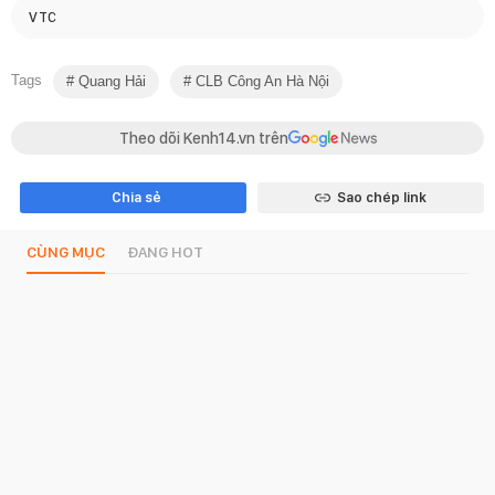
VTC
Tags
Quang Hải
CLB Công An Hà Nội
Theo dõi Kenh14.vn trên
Chia sẻ
Sao chép link
CÙNG MỤC
ĐANG HOT