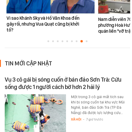
Vì sao Khánh Sky và Hồ Văn Khoa đến
Nam diễn viên 70
gây rối, nhưng Vua Quạt cũng bị khởi
phường Hoà Hưn
tố?
quán liền "vỡ trậ
TIN MỚI CẬP NHẬT
Vụ 3 cô gái bị sóng cuốn ở bán đảo Sơn Trà: Cứu
sống được 1 người cách bờ hơn 2 hải lý
Một trong 3 cô gái mất tích sau
khi bị sóng cuốn tại khu vực Mũi
Nghê, bán đảo Sơn Trà (TP Đà
Nẵng) đã được lực lượng cứu…
XÃ HỘI
-
7 giờ trước