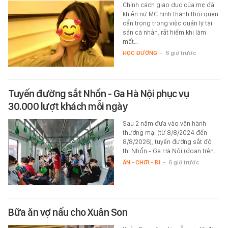
Chính cách giáo dục của mẹ đã
khiến nữ MC hình thành thói quen
cẩn trọng trong việc quản lý tài
sản cá nhân, rất hiếm khi làm
mất…
HỌC ĐƯỜNG
-
6 giờ trước
Tuyến đường sắt Nhổn - Ga Hà Nội phục vụ
30.000 lượt khách mỗi ngày
Sau 2 năm đưa vào vận hành
thương mại (từ 8/8/2024 đến
8/8/2026), tuyến đường sắt đô
thị Nhổn - Ga Hà Nội (đoạn trên…
ĂN - CHƠI - ĐI
-
6 giờ trước
Bữa ăn vợ nấu cho Xuân Son