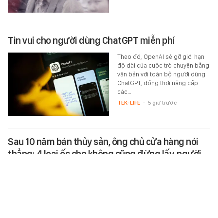
Tin vui cho người dùng ChatGPT miễn phí
Theo đó, OpenAI sẽ gỡ giới hạn
độ dài của cuộc trò chuyện bằng
văn bản với toàn bộ người dùng
ChatGPT, đồng thời nâng cấp
các…
TEK-LIFE
-
5 giờ trước
Sau 10 năm bán thủy sản, ông chủ cửa hàng nói
thẳng: 4 loại ốc cho không cũng đừng lấy, người
"dại" mới bỏ tiền mua
Nhìn bề ngoài ốc tươi hay ươn có
vẻ giống nhau, nhưng 4 dấu hiệu
này sẽ giúp bạn tránh rước mầm
bệnh về nhà, "tiếc đứt ruột" bì…