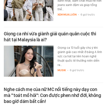
xanh nhạt, đậm chất mùa hè hơn
jeans xanh đậm và giúp tổng
thể…
XEM MUA LUÔN
-
6 giờ trước
Giọng ca nhí vừa giành giải quán quân cuộc thi
hát tại Malaysia là ai?
Giọng ca 13 tuổi gây chú ý khi
giành giải cao nhất ở bảng A lĩnh
vực ca hát tại liên hoan nghệ
thuật quốc tế thường niên diễn
ra…
MUSIK
-
6 giờ trước
Nghe cách mẹ của nữ MC nổi tiếng này dạy con
mà "toát mồ hôi": Con được phen nhớ đời, không
bao giờ dám bất cẩn!