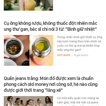
Cụ ông không rượu, không thuốc đột nhiên mắc
ung thư gan, bác sĩ chỉ nói 3 từ: "Bình giữ nhiệt"
Trong chiếc bình giữ nhiệt cụ ông
này luôn mang theo bên mình rút
cuộc có thứ gì mà lại khiến ông
mắc ung thư gan?
SỨC KHỎE
-
6 giờ trước
Quần jeans trắng: Món đồ được xem là chuẩn
phong cách old money nơi công sở, hè nào cũng
được giới thời trang "lăng xê"
Có một kiểu quần còn mang lại
cảm giác mát mẻ hơn cả jeans