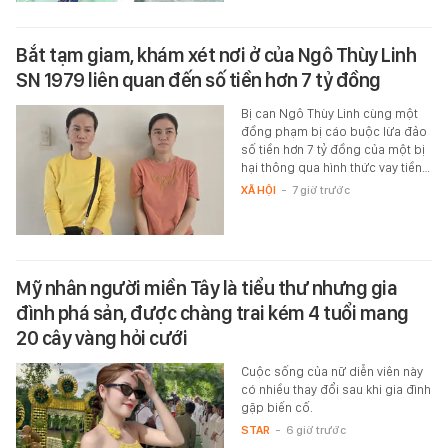
Bắt tạm giam, khám xét nơi ở của Ngô Thùy Linh
SN 1979 liên quan đến số tiền hơn 7 tỷ đồng
Bị can Ngô Thùy Linh cùng một
đồng phạm bị cáo buộc lừa đảo
số tiền hơn 7 tỷ đồng của một bị
hại thông qua hình thức vay tiền…
XÃ HỘI
-
7 giờ trước
Mỹ nhân người miền Tây là tiểu thư nhưng gia
đình phá sản, được chàng trai kém 4 tuổi mang
20 cây vàng hỏi cưới
Cuộc sống của nữ diễn viên này
có nhiều thay đổi sau khi gia đình
gặp biến cố.
STAR
-
6 giờ trước