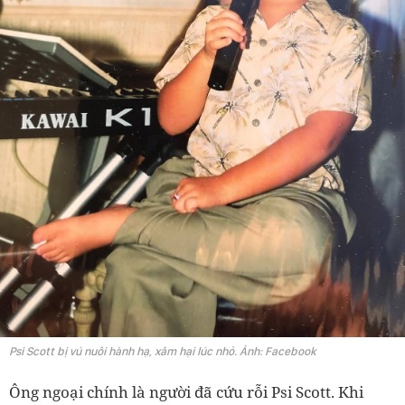
Psi Scott bị vú nuôi hành hạ, xâm hại lúc nhỏ. Ảnh: Facebook
Ông ngoại chính là người đã cứu rỗi Psi Scott. Khi