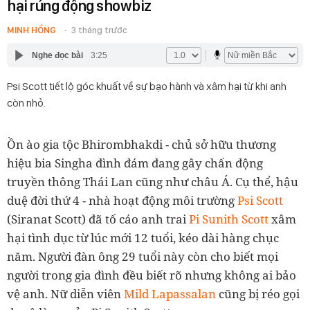
hại rúng động showbiz
MINH HỒNG
3 tháng trước
Nghe đọc bài
3:25
Psi Scott tiết lộ góc khuất về sự bạo hành và xâm hại từ khi anh
còn nhỏ.
Ồn ào gia tộc Bhirombhakdi - chủ sở hữu thương
hiệu bia Singha đình đám đang gây chấn động
truyền thông Thái Lan cũng như châu Á. Cụ thể, hậu
duệ đời thứ 4 - nhà hoạt động môi trường
Psi Scott
(Siranat Scott) đã tố cáo anh trai
Pi Sunith Scott
xâm
hại tình dục từ lúc mới 12 tuổi, kéo dài hàng chục
năm. Người đàn ông 29 tuổi này còn cho biết mọi
người trong gia đình đều biết rõ nhưng không ai bảo
vệ anh. Nữ diễn viên
Mild Lapassalan
cũng bị réo gọi