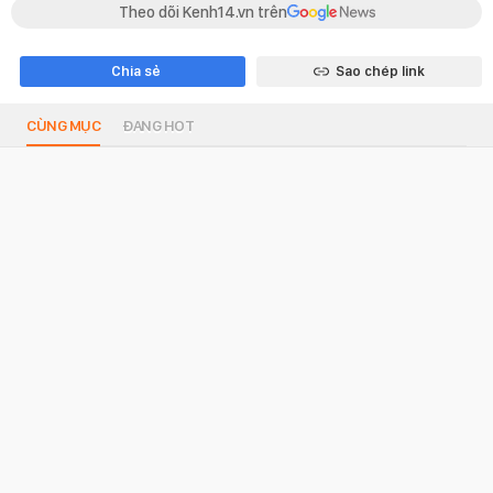
Theo dõi Kenh14.vn trên
Chia sẻ
Sao chép link
CÙNG MỤC
ĐANG HOT