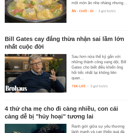
một món ăn nhẹ nhàng nhưng…
ĂN - CHƠI - ĐI
-
3 giờ trước
Bill Gates cay đắng thừa nhận sai lầm lớn
nhất cuộc đời
Sau hơn nửa thế kỷ gắn với
những thành công vang dội, Bill
Gates cho biết điều khiến ông
hối tiếc nhất lại không liên
quan…
TEK-LIFE
-
3 giờ trước
4 thứ cha mẹ cho đi càng nhiều, con cái
càng dễ bị "hủy hoại" tương lai
Ranh giới giữa sự yêu thương
lành mạnh và can thiệp quá đà