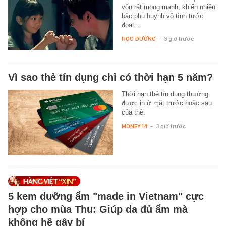
vốn rất mong manh, khiến nhiều
bậc phụ huynh vô tình tước
đoạt…
HỌC ĐƯỜNG
-
3 giờ trước
Vì sao thẻ tín dụng chỉ có thời hạn 5 năm?
Thời hạn thẻ tín dụng thường
được in ở mặt trước hoặc sau
của thẻ.
MONEY.14
-
3 giờ trước
5 kem dưỡng ẩm "made in Vietnam" cực
hợp cho mùa Thu: Giúp da đủ ẩm mà
không hề gây bí