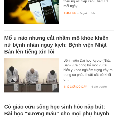
triệu người tiếp cận ChatGPT
mỗi ngày.
TEK-LIFE
-
5 giờ trước
Mổ u não nhưng cắt nhầm mô khỏe khiến
nữ bệnh nhân nguy kịch: Bệnh viện Nhật
Bản lên tiếng xin lỗi
Bệnh viện Đại học Kyoto (Nhật
Bản) vừa công bố một vụ tai
biến y khoa nghiêm trọng xảy ra
trong ca phẫu thuật cắt bỏ khối
u…
THẾ GIỚI ĐÓ ĐÂY
-
4 giờ trước
Cô giáo cứu sống học sinh hóc nắp bút:
Bài học “xương máu” cho mọi phụ huynh