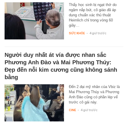
Thấy học sinh bị ngạt thở do
ngậm nắp bút, cô giáo đã áp
dụng chuẩn xác thủ thuật
Heimlich chỉ trong vòng 60
giây…
SỨC KHỎE
-
4 giờ trước
Người duy nhất át vía được nhan sắc
Phương Anh Đào và Mai Phương Thúy:
Đẹp đến nỗi kim cương cũng không sánh
bằng
Đến 2 đại mỹ nhân của Vbiz là
Mai Phương Thúy và Phương
Anh Đào cũng có phần lép vế
trước cô gái này.
CINE
-
4 giờ trước