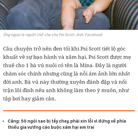
Ông ngoại là người chở che cho Psi Scott. Ảnh: Facebook
Câu chuyện trở nên đen tối khi Psi Scott tiết lộ góc
khuất về sự bạo hành và xâm hại. Psi Scott được mẹ
thuê cho 1 bà vú nuôi có tên là Mina. Đây là người
chăm sóc chính nhưng cũng là nỗi ám ảnh lớn nhất
đời anh. Bà vú này thường xuyên đánh đập và nổi
trận lôi đình nếu anh không làm theo ý muốn, như
tập bơi hay giảm cân.
Căng: 50 ngôi sao bị tẩy chay, phải xin lỗi vì đứng về phía
thiếu gia vướng cáo buộc xâm hại em trai