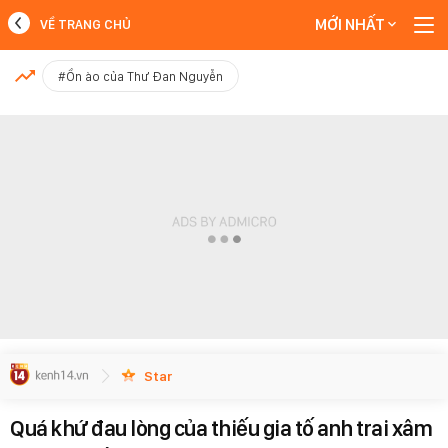
MỚI NHẤT
VỀ TRANG CHỦ
MỚI NHẤT
#Ồn ào của Thư Đan Nguyễn
Xem thêm
Star
Quá khứ đau lòng của thiếu gia tố anh trai xâm