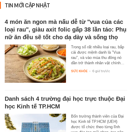
TIN MỚI CẬP NHẬT
4 món ăn ngon mà nấu dễ từ "vua của các
loại rau", giàu axit folic gấp 38 lần táo: Phụ
nữ ăn đều sẽ tốt cho dạ dày và sống thọ
Trong số rất nhiều loại rau, bắp
cải được mệnh danh là "Vua
rau", và vào mùa thu đông nó
dần trở thành nhân vật chính…
SỨC KHỎE
-
6 giờ trước
Danh sách 4 trường đại học trực thuộc Đại
học Kinh tế TP.HCM
Bốn trường thành viên của Đại
học Kinh tế TP.HCM (UEH)
được tổ chức theo từng lĩnh