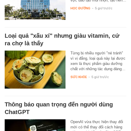
vực đào tạo mũi nhọn, tạo nên…
HỌC ĐƯỜNG
-
5 giờ trước
Loại quả "xấu xí" nhưng giàu vitamin, cứ
ra chợ là thấy
Từng bị nhiều người "né tránh"
vì vị đắng, loại quả này lại được
xem là thực phẩm giàu dưỡng
chất với những tác dụng đáng…
SỨC KHỎE
-
5 giờ trước
Thông báo quan trọng đến người dùng
ChatGPT
OpenAI vừa thực hiện thay đổi
mới có thể thay đổi cách hàng