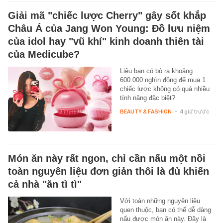
Giải mã "chiếc lược Cherry" gây sốt khắp
Châu Á của Jang Won Young: Đồ lưu niệm
của idol hay "vũ khí" kinh doanh thiên tài
của Medicube?
Liệu bạn có bỏ ra khoảng
600.000 nghìn đồng để mua 1
chiếc lược không có quá nhiều
tính năng đặc biệt?
BEAUTY & FASHION
-
4 giờ trước
Món ăn này rất ngon, chỉ cần nấu một nồi
toàn nguyên liệu đơn giản thôi là đủ khiến
cả nhà "ăn tì tì"
Với toàn những nguyên liệu
quen thuộc, bạn có thể dễ dàng
nấu được món ăn này. Đây là