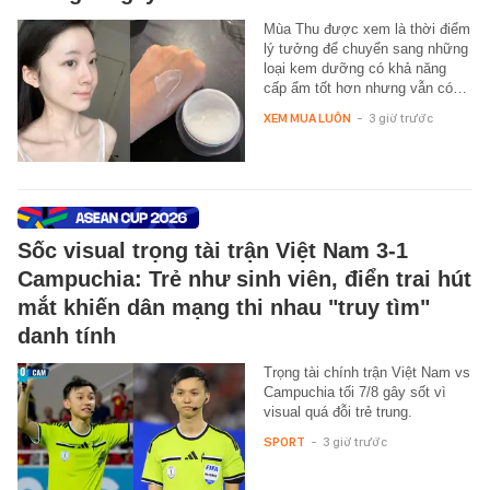
Mùa Thu được xem là thời điểm
lý tưởng để chuyển sang những
loại kem dưỡng có khả năng
cấp ẩm tốt hơn nhưng vẫn có…
XEM MUA LUÔN
-
3 giờ trước
Sốc visual trọng tài trận Việt Nam 3-1
Campuchia: Trẻ như sinh viên, điển trai hút
mắt khiến dân mạng thi nhau "truy tìm"
danh tính
Trọng tài chính trận Việt Nam vs
Campuchia tối 7/8 gây sốt vì
visual quá đỗi trẻ trung.
SPORT
-
3 giờ trước