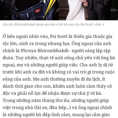
Gia tộc Bhirombhakdi đang xáo xào vì lời tố cáo của Psi Scott. Ảnh: X
Ở bên ngoài nhìn vào, Psi Scott là thiếu gia thuộc gia
tộc lớn, sinh ra trong nhung lụa. Ông ngoại của anh
chính là Phraya Bhirombhakdi - người sáng lập tập
đoàn. Tuy nhiên, thực tế anh sống chủ yếu với ông bà
ngoại, mẹ và những người giúp việc. Cha anh ly dị từ
trước khi anh ra đời và không có vai trò gì trong cuộc
sống của anh. Mẹ anh thường xuyên đi du lịch, ít
dành thời gian cho con, khiến anh luôn cảm thấy cô
độc và phải nỗ lực để nhận được sự chú ý từ bà.
Trong những năm tháng thơ ấu, những người giúp
việc trong nhà (lái xe, đầu bếp...) và ông ngoại chính
là những người bù đắp tình cảm, mang lại cảm giác