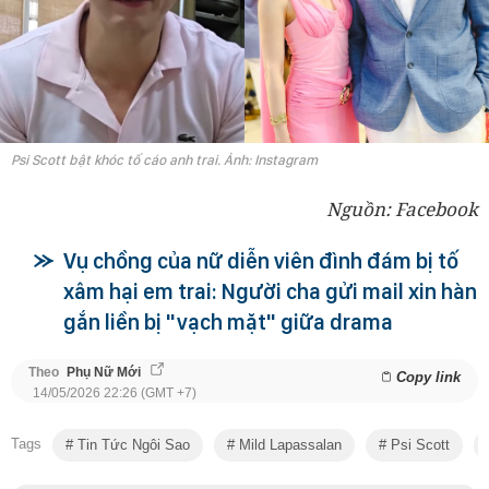
Psi Scott bật khóc tố cáo anh trai. Ảnh: Instagram
Nguồn: Facebook
Vụ chồng của nữ diễn viên đình đám bị tố
xâm hại em trai: Người cha gửi mail xin hàn
gắn liền bị "vạch mặt" giữa drama
Theo
Phụ Nữ Mới
Copy link
14/05/2026 22:26 (GMT +7)
Tags
Tin Tức Ngôi Sao
Mild Lapassalan
Psi Scott