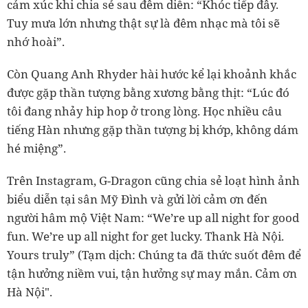
cảm xúc khi chia sẻ sau đêm diễn: “Khóc tiếp đây.
Tuy mưa lớn nhưng thật sự là đêm nhạc mà tôi sẽ
nhớ hoài”.
Còn Quang Anh Rhyder hài hước kể lại khoảnh khắc
được gặp thần tượng bằng xương bằng thịt: “Lúc đó
tôi đang nhảy hip hop ở trong lòng. Học nhiều câu
tiếng Hàn nhưng gặp thần tượng bị khớp, không dám
hé miệng”.
Trên Instagram, G-Dragon cũng chia sẻ loạt hình ảnh
biểu diễn tại sân Mỹ Đình và gửi lời cảm ơn đến
người hâm mộ Việt Nam: “We’re up all night for good
fun. We’re up all night for get lucky. Thank Hà Nội.
Yours truly” (Tạm dịch: Chúng ta đã thức suốt đêm để
tận hưởng niềm vui, tận hưởng sự may mắn. Cảm ơn
Hà Nội".