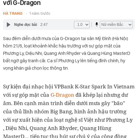
với G-Dragon
HÀ TRANG
1 năm trước
Nghe đọc bài
2:47
Sau đêm diễn dưới mưa của G-Dragon tại sân Mỹ Đình (Hà Nội)
hôm 21/6, loạt khoảnh khắc hậu trường với sự góp mặt của
Phương Ly, Diệu Nhi, Quang Anh Rhyder và Quang Hùng MasterD
bất ngờ gây tranh cãi. Ca sĩ Phương Ly lên tiếng đính chính, hy
vọng khán giả chọn lọc thông tin.
Sự kiện đại nhạc hội VPBank K-Star Spark In Vietnam
với sự góp mặt của
G-Dragon
đã khép lại nhưng dư
âm. Bên cạnh màn trình diễn dưới mưa gây "bão"
của thủ lĩnh nhóm Big Bang, hình ảnh hậu trường
với sự xuất hiện của loạt nghệ sĩ Việt như Phương Ly
, Diệu Nhi, Quang Anh Rhyder, Quang Hùng
MasterD… tiếp tục thu hút sự chú ý của cộng đồng