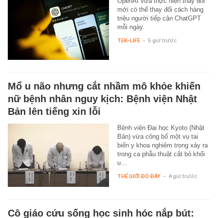
OpenAI vừa thực hiện thay đổi
mới có thể thay đổi cách hàng
triệu người tiếp cận ChatGPT
mỗi ngày.
TEK-LIFE
-
5 giờ trước
Mổ u não nhưng cắt nhầm mô khỏe khiến
nữ bệnh nhân nguy kịch: Bệnh viện Nhật
Bản lên tiếng xin lỗi
Bệnh viện Đại học Kyoto (Nhật
Bản) vừa công bố một vụ tai
biến y khoa nghiêm trọng xảy ra
trong ca phẫu thuật cắt bỏ khối
u…
THẾ GIỚI ĐÓ ĐÂY
-
4 giờ trước
Cô giáo cứu sống học sinh hóc nắp bút: