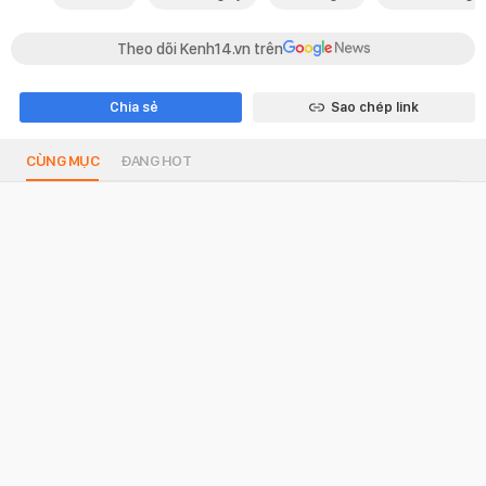
Theo dõi Kenh14.vn trên
Chia sẻ
Sao chép link
CÙNG MỤC
ĐANG HOT