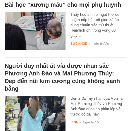
Bài học “xương máu” cho mọi phụ huynh
Thấy học sinh bị ngạt thở do
ngậm nắp bút, cô giáo đã áp
dụng chuẩn xác thủ thuật
Heimlich chỉ trong vòng 60
giây…
SỨC KHỎE
-
4 giờ trước
Người duy nhất át vía được nhan sắc
Phương Anh Đào và Mai Phương Thúy:
Đẹp đến nỗi kim cương cũng không sánh
bằng
Đến 2 đại mỹ nhân của Vbiz là
Mai Phương Thúy và Phương
Anh Đào cũng có phần lép vế
trước cô gái này.
CINE
-
4 giờ trước