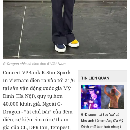
G-Dragon chia sẻ hình ảnh ở Việt Nam.
Concert VPBank K-Star Spark
TIN LIÊN QUAN
In Vietnam diễn ra vào tối 21/6
tại sân vận động quốc gia Mỹ
Đình (Hà Nội), quy tụ hơn
40.000 khán giả. Ngoài G-
Dragon - “át chủ bài” của đêm
G-Dragon tự tay "xả" cả
diễn, sự kiện còn có sự tham
kho ảnh tắm mưa giữa Mỹ
gia của CL, DPR Ian, Tempest,
Đình, mờ ảo nhoè nhoẹt