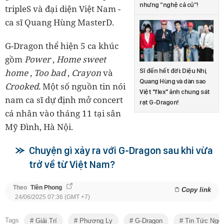
nhưng “nghệ cả củ”!
tripleS và đại diện Việt Nam -
ca sĩ Quang Hùng MasterD.
G-Dragon thể hiện 5 ca khúc
gồm
Power
,
Home sweet
home
,
Too bad
,
Crayon
và
Sĩ đến hết đời: Diệu Nhi,
Quang Hùng và dàn sao
Crooked.
Một số nguồn tin nói
Việt "flex" ảnh chung sát
nam ca sĩ dự định mở concert
rạt G-Dragon!
cá nhân vào tháng 11 tại sân
Mỹ Đình, Hà Nội.
Chuyện gì xảy ra với G-Dragon sau khi vừa
trở về từ Việt Nam?
Theo
Tiền Phong
Copy link
24/06/2025 07:36 (GMT +7)
Tags
Giải Trí
Phương Ly
G-Dragon
Tin Tức Ngôi