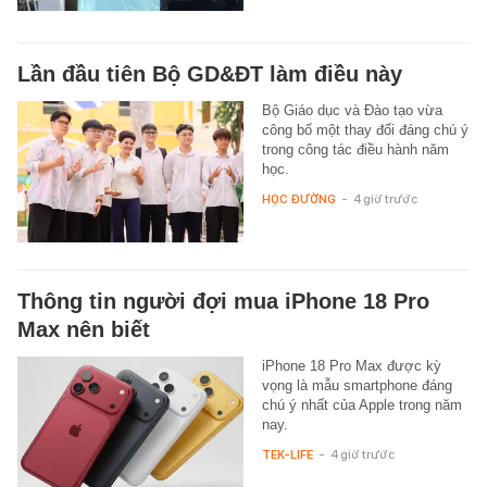
Lần đầu tiên Bộ GD&ĐT làm điều này
Bộ Giáo dục và Đào tạo vừa
công bố một thay đổi đáng chú ý
trong công tác điều hành năm
học.
HỌC ĐƯỜNG
-
4 giờ trước
Thông tin người đợi mua iPhone 18 Pro
Max nên biết
iPhone 18 Pro Max được kỳ
vọng là mẫu smartphone đáng
chú ý nhất của Apple trong năm
nay.
TEK-LIFE
-
4 giờ trước