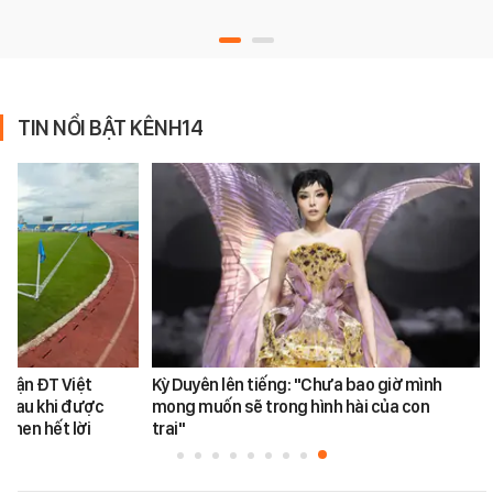
TIN NỔI BẬT KÊNH14
 trận ĐT Việt
Kỳ Duyên lên tiếng: "Chưa bao giờ mình
 sau khi được
mong muốn sẽ trong hình hài của con
khen hết lời
trai"