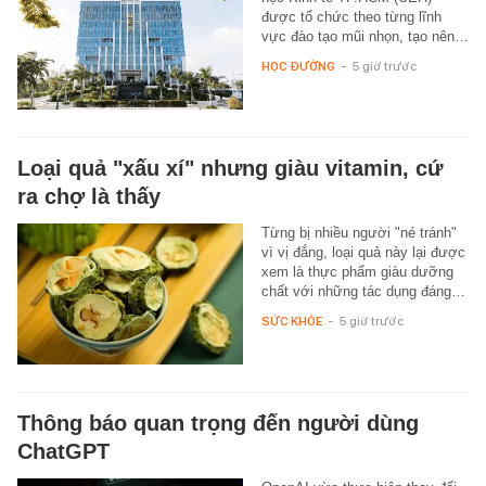
được tổ chức theo từng lĩnh
vực đào tạo mũi nhọn, tạo nên…
HỌC ĐƯỜNG
-
5 giờ trước
Loại quả "xấu xí" nhưng giàu vitamin, cứ
ra chợ là thấy
Từng bị nhiều người "né tránh"
vì vị đắng, loại quả này lại được
xem là thực phẩm giàu dưỡng
chất với những tác dụng đáng…
SỨC KHỎE
-
5 giờ trước
Thông báo quan trọng đến người dùng
ChatGPT