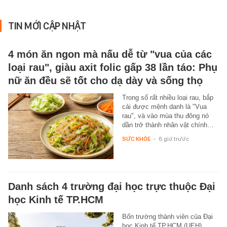
TIN MỚI CẬP NHẬT
4 món ăn ngon mà nấu dễ từ "vua của các
loại rau", giàu axit folic gấp 38 lần táo: Phụ
nữ ăn đều sẽ tốt cho dạ dày và sống thọ
Trong số rất nhiều loại rau, bắp
cải được mệnh danh là "Vua
rau", và vào mùa thu đông nó
dần trở thành nhân vật chính…
SỨC KHỎE
-
6 giờ trước
Danh sách 4 trường đại học trực thuộc Đại
học Kinh tế TP.HCM
Bốn trường thành viên của Đại
học Kinh tế TP.HCM (UEH)