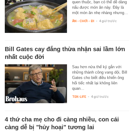
quen thuộc, bạn có thể dễ dàng
nấu được món ăn này. Đây là
một món ăn nhẹ nhàng nhưng…
ĂN - CHƠI - ĐI
-
4 giờ trước
Bill Gates cay đắng thừa nhận sai lầm lớn
nhất cuộc đời
Sau hơn nửa thế kỷ gắn với
những thành công vang dội, Bill
Gates cho biết điều khiến ông
hối tiếc nhất lại không liên
quan…
TEK-LIFE
-
4 giờ trước
4 thứ cha mẹ cho đi càng nhiều, con cái
càng dễ bị "hủy hoại" tương lai