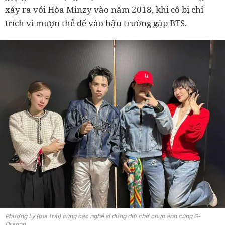
xảy ra với Hòa Minzy vào năm 2018, khi cô bị chỉ
trích vì mượn thẻ để vào hậu trường gặp BTS.
Phương Ly (bìa trái) cùng các nghệ sĩ đứng đợi chờ chụp ảnh cùng G-
Dragon.