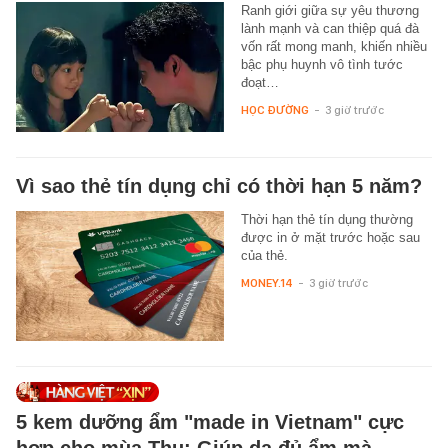
Ranh giới giữa sự yêu thương
lành mạnh và can thiệp quá đà
vốn rất mong manh, khiến nhiều
bậc phụ huynh vô tình tước
đoạt…
HỌC ĐƯỜNG
-
3 giờ trước
Vì sao thẻ tín dụng chỉ có thời hạn 5 năm?
Thời hạn thẻ tín dụng thường
được in ở mặt trước hoặc sau
của thẻ.
MONEY.14
-
3 giờ trước
5 kem dưỡng ẩm "made in Vietnam" cực