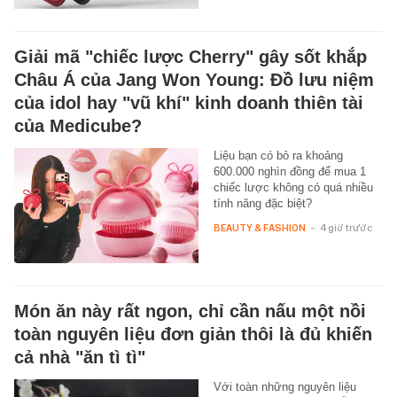
Giải mã "chiếc lược Cherry" gây sốt khắp
Châu Á của Jang Won Young: Đồ lưu niệm
của idol hay "vũ khí" kinh doanh thiên tài
của Medicube?
Liệu bạn có bỏ ra khoảng
600.000 nghìn đồng để mua 1
chiếc lược không có quá nhiều
tính năng đặc biệt?
BEAUTY & FASHION
-
4 giờ trước
Món ăn này rất ngon, chỉ cần nấu một nồi
toàn nguyên liệu đơn giản thôi là đủ khiến
cả nhà "ăn tì tì"
Với toàn những nguyên liệu