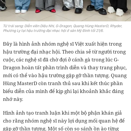
Từ trái sang: Diễn viên Diệu Nhi, G-Dragon, Quang Hùng MasterD, Rhyder,
Phương Ly tại hậu trường đại nhạc hội ở sân Mỹ Đình tối 21/6.
Đây là hình ảnh nhóm nghệ sĩ Việt xuất hiện trong
hậu trường đại nhạc hội. Theo chia sẻ từ người trong
cuộc, các nghệ sĩ đã chờ đợi ở cánh gà trong lúc G-
Dragon hoàn tất phần trình diễn và thay trang phục,
mới có thể vào hậu trường gặp gỡ thần tượng. Quang
Hùng MasterD còn tranh thủ sau khi kết thúc phần
biểu diễn của mình để kịp ghi lại khoảnh khắc đáng
nhớ này.
Hình ảnh tạo tranh luận khi một bộ phận khán giả
cho rằng nhóm nghệ sĩ này lợi dụng mối quan hệ để
gặp gỡ thần tượng. Một số còn so sánh ồn ào từng