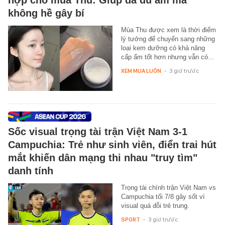
hợp cho mùa Thu: Giúp da đủ ẩm mà
không hề gây bí
Mùa Thu được xem là thời điểm
lý tưởng để chuyển sang những
loại kem dưỡng có khả năng
cấp ẩm tốt hơn nhưng vẫn có…
XEM MUA LUÔN
-
3 giờ trước
Sốc visual trọng tài trận Việt Nam 3-1
Campuchia: Trẻ như sinh viên, điển trai hút
mắt khiến dân mạng thi nhau "truy tìm"
danh tính
Trọng tài chính trận Việt Nam vs
Campuchia tối 7/8 gây sốt vì
visual quá đỗi trẻ trung.
SPORT
-
3 giờ trước