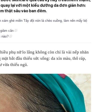
quay lại với một kiểu dưỡng da đơn giản hơn:
ẩm thật sâu vào ban đêm.
 xám ghé miền Tây đội nón lá chèo xuồng, làm nên mấy bộ
u giảm cân
c nào?
nhiều phụ nữ lo lắng không còn chỉ là vài nếp nhăn
mặt bắt đầu thiếu sức sống: da xỉn màu, thô ráp,
ư vừa thiếu ngủ.