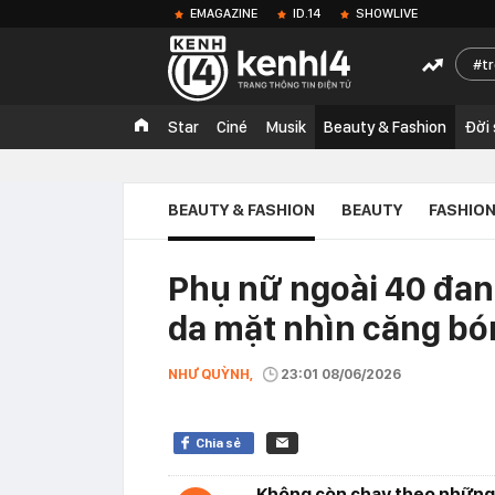
EMAGAZINE
ID.14
SHOWLIVE
t
Star
Ciné
Musik
Beauty & Fashion
Đời
BEAUTY & FASHION
BEAUTY
FASHIO
Phụ nữ ngoài 40 đan
da mặt nhìn căng bón
NHƯ QUỲNH,
23:01 08/06/2026
Chia sẻ
Không còn chạy theo những 