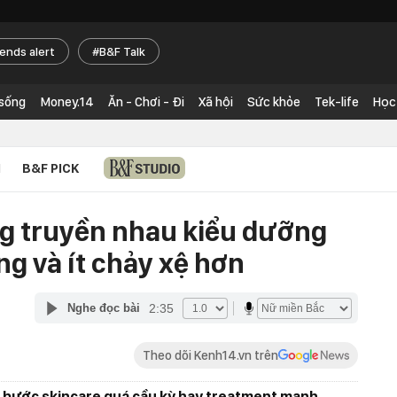
rends alert
B&F Talk
 sống
Money.14
Ăn - Chơi - Đi
Xã hội
Sức khỏe
Tek-life
Học
N
B&F PICK
g truyền nhau kiểu dưỡng
g và ít chảy xệ hơn
2:35
Nghe đọc bài
Theo dõi Kenh14.vn trên
bước skincare quá cầu kỳ hay treatment mạnh,