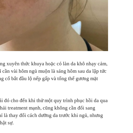
ờng xuyên thức khuya hoặc có làn da khô nhạy cảm,
hỉ cần vài hôm ngủ muộn là sáng hôm sau da lập tức
ng cổ bắt đầu lộ nếp gấp và tổng thể gương mặt
ái đó cho đến khi thử một quy trình phục hồi da qua
hải treatment mạnh, cũng không cần đổi sang
ỉ là thay đổi cách dưỡng da trước khi ngủ, nhưng
hật sự.