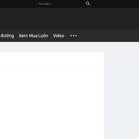
 đường
Xem Mua Luôn
Video