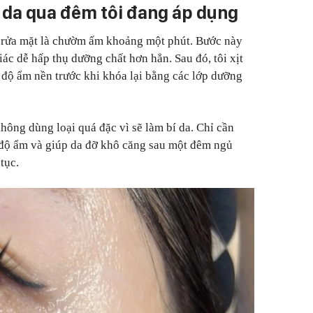
i da qua đêm tôi đang áp dụng
hi rửa mặt là chườm ấm khoảng một phút. Bước này
ác dễ hấp thụ dưỡng chất hơn hẳn. Sau đó, tôi xịt
 độ ẩm nền trước khi khóa lại bằng các lớp dưỡng
không dùng loại quá đặc vì sẽ làm bí da. Chỉ cần
độ ẩm và giúp da đỡ khô căng sau một đêm ngủ
tục.