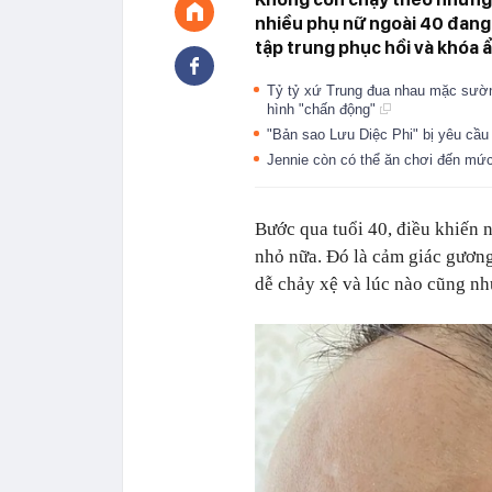
nhiều phụ nữ ngoài 40 đang 
tập trung phục hồi và khóa 
Tỷ tỷ xứ Trung đua nhau mặc sườn
hình "chấn động"
"Bản sao Lưu Diệc Phi" bị yêu cầ
Jennie còn có thể ăn chơi đến mứ
Bước qua tuổi 40, điều khiến 
nhỏ nữa. Đó là cảm giác gương 
dễ chảy xệ và lúc nào cũng nh