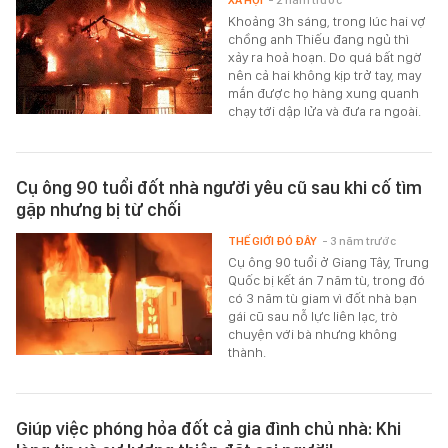
Khoảng 3h sáng, trong lúc hai vợ
chồng anh Thiếu đang ngủ thì
xảy ra hoả hoạn. Do quá bất ngờ
nên cả hai không kịp trở tay, may
mắn được họ hàng xung quanh
chạy tới dập lửa và đưa ra ngoài.
Cụ ông 90 tuổi đốt nhà người yêu cũ sau khi cố tìm
gặp nhưng bị từ chối
THẾ GIỚI ĐÓ ĐÂY
- 3 năm trước
Cụ ông 90 tuổi ở Giang Tây, Trung
Quốc bị kết án 7 năm tù, trong đó
có 3 năm tù giam vì đốt nhà bạn
gái cũ sau nỗ lực liên lạc, trò
chuyện với bà nhưng không
thành.
Giúp việc phóng hỏa đốt cả gia đình chủ nhà: Khi