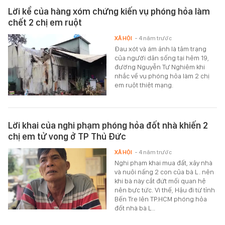
Lời kể của hàng xóm chứng kiến vụ phóng hỏa làm
chết 2 chị em ruột
XÃ HỘI
- 4 năm trước
Đau xót và ám ảnh là tâm trạng
của người dân sống tại hẻm 19,
đường Nguyễn Tư Nghiêm khi
nhắc về vụ phóng hỏa làm 2 chị
em ruột thiệt mạng.
Lời khai của nghi phạm phóng hỏa đốt nhà khiến 2
chị em tử vong ở TP Thủ Đức
XÃ HỘI
- 4 năm trước
Nghi phạm khai mua đất, xây nhà
và nuôi nấng 2 con của bà L. nên
khi bà này cắt đứt mối quan hệ
nên bực tức. Vì thế, Hậu đi từ tỉnh
Bến Tre lên TP.HCM phóng hỏa
đốt nhà bà L..