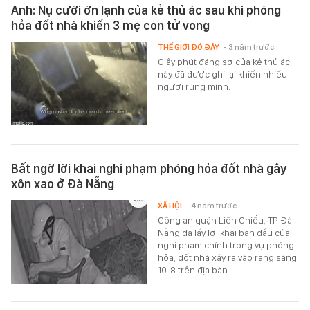
Anh: Nụ cười ớn lạnh của kẻ thủ ác sau khi phóng
hỏa đốt nhà khiến 3 mẹ con tử vong
THẾ GIỚI ĐÓ ĐÂY
- 3 năm trước
Giây phút đáng sợ của kẻ thủ ác
này đã được ghi lại khiến nhiều
người rùng mình.
Bất ngờ lời khai nghi phạm phóng hỏa đốt nhà gây
xôn xao ở Đà Nẵng
XÃ HỘI
- 4 năm trước
Công an quận Liên Chiểu, TP Đà
Nẵng đã lấy lời khai ban đầu của
nghi phạm chính trong vụ phóng
hỏa, đốt nhà xảy ra vào rạng sáng
10-8 trên địa bàn.