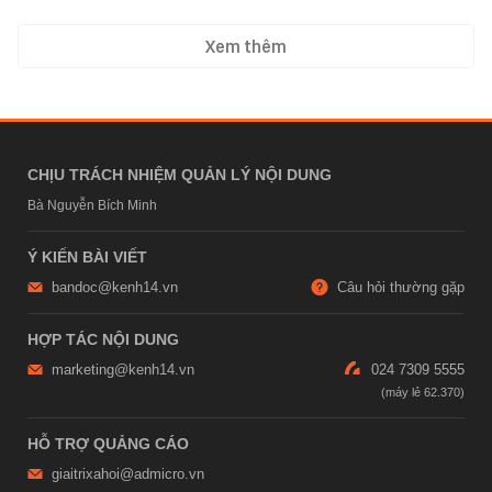
Xem thêm
CHỊU TRÁCH NHIỆM QUẢN LÝ NỘI DUNG
Bà Nguyễn Bích Minh
Ý KIẾN BÀI VIẾT
bandoc@kenh14.vn
Câu hỏi thường gặp
HỢP TÁC NỘI DUNG
marketing@kenh14.vn
024 7309 5555
HỖ TRỢ QUẢNG CÁO
giaitrixahoi@admicro.vn