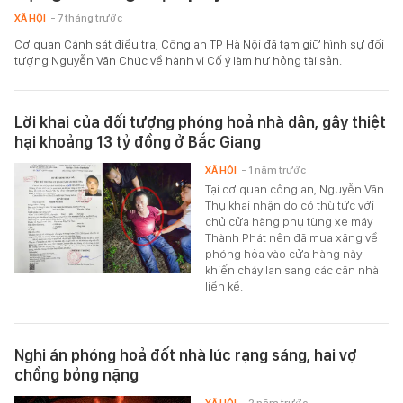
XÃ HỘI
- 7 tháng trước
Cơ quan Cảnh sát điều tra, Công an TP Hà Nội đã tạm giữ hình sự đối
tượng Nguyễn Văn Chúc về hành vi Cố ý làm hư hỏng tài sản.
Lời khai của đối tượng phóng hoả nhà dân, gây thiệt
hại khoảng 13 tỷ đồng ở Bắc Giang
XÃ HỘI
- 1 năm trước
Tại cơ quan công an, Nguyễn Văn
Thụ khai nhận do có thù tức với
chủ cửa hàng phụ tùng xe máy
Thành Phát nên đã mua xăng về
phóng hỏa vào cửa hàng này
khiến cháy lan sang các căn nhà
liền kề.
Nghi án phóng hoả đốt nhà lúc rạng sáng, hai vợ
chồng bỏng nặng
XÃ HỘI
- 2 năm trước