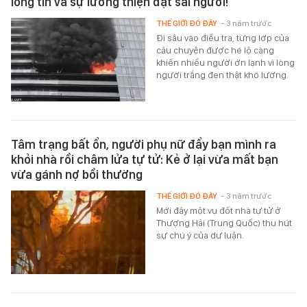
lòng tin và sự lương thiện đặt sai người!
THẾ GIỚI ĐÓ ĐÂY
- 3 năm trước
Đi sâu vào điều tra, từng lớp của
câu chuyện được hé lộ càng
khiến nhiều người ớn lạnh vì lòng
người trắng đen thật khó lường.
Tâm trạng bất ổn, người phụ nữ đẩy bạn mình ra
khỏi nhà rồi châm lửa tự tử: Kẻ ở lại vừa mất bạn
vừa gánh nợ bồi thường
THẾ GIỚI ĐÓ ĐÂY
- 3 năm trước
Mới đây một vụ đốt nhà tự tử ở
Thượng Hải (Trung Quốc) thu hút
sự chú ý của dư luận.