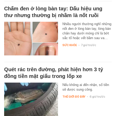
Chấm đen ở lòng bàn tay: Dấu hiệu ung
thư nhưng thường bị nhầm là nốt ruồi
Nhiều người thường nghĩ những
nốt đen ở lòng bàn tay, lòng bàn
chân hay dưới móng chỉ là bớt
sắc tố hoặc vết bầm sau va…
SỨC KHỎE
-
7 giờ trước
Quét rác trên đường, phát hiện hơn 3 tỷ
đồng tiền mặt giấu trong lốp xe
Nếu không ai đến nhận, số tiền
sẽ được sung công.
THẾ GIỚI ĐÓ ĐÂY
-
6 giờ trước