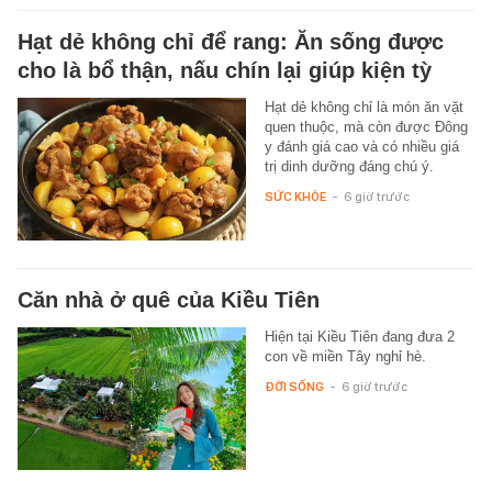
Hạt dẻ không chỉ để rang: Ăn sống được
cho là bổ thận, nấu chín lại giúp kiện tỳ
Hạt dẻ không chỉ là món ăn vặt
quen thuộc, mà còn được Đông
y đánh giá cao và có nhiều giá
trị dinh dưỡng đáng chú ý.
SỨC KHỎE
-
6 giờ trước
Căn nhà ở quê của Kiều Tiên
Hiện tại Kiều Tiên đang đưa 2
con về miền Tây nghỉ hè.
ĐỜI SỐNG
-
6 giờ trước