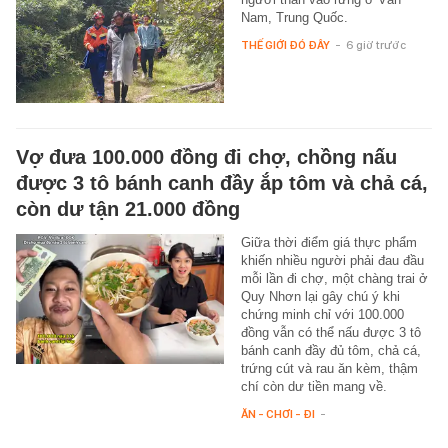
Nam, Trung Quốc.
THẾ GIỚI ĐÓ ĐÂY
-
6 giờ trước
Vợ đưa 100.000 đồng đi chợ, chồng nấu
được 3 tô bánh canh đầy ắp tôm và chả cá,
còn dư tận 21.000 đồng
Giữa thời điểm giá thực phẩm
khiến nhiều người phải đau đầu
mỗi lần đi chợ, một chàng trai ở
Quy Nhơn lại gây chú ý khi
chứng minh chỉ với 100.000
đồng vẫn có thể nấu được 3 tô
bánh canh đầy đủ tôm, chả cá,
trứng cút và rau ăn kèm, thậm
chí còn dư tiền mang về.
ĂN - CHƠI - ĐI
-