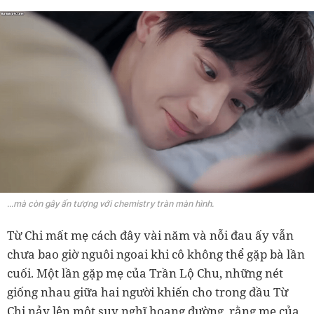
...mà còn gây ấn tượng với chemistry tràn màn hình.
Từ Chi mất mẹ cách đây vài năm và nỗi đau ấy vẫn
chưa bao giờ nguôi ngoai khi cô không thể gặp bà lần
cuối. Một lần gặp mẹ của Trần Lộ Chu, những nét
giống nhau giữa hai người khiến cho trong đầu Từ
Chi nảy lên một suy nghĩ hoang đường, rằng mẹ của