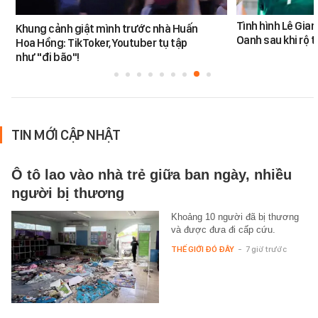
Tình hình Lê Gia
Khung cảnh giật mình trước nhà Huấn
Oanh sau khi rộ t
Hoa Hồng: TikToker, Youtuber tụ tập
như "đi bão"!
TIN MỚI CẬP NHẬT
Ô tô lao vào nhà trẻ giữa ban ngày, nhiều
người bị thương
Khoảng 10 người đã bị thương
và được đưa đi cấp cứu.
THẾ GIỚI ĐÓ ĐÂY
-
7 giờ trước