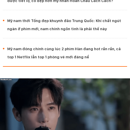
được tiết lộ, có đẹp hơn mỹ nhân Hoàn Châu Cách Cách?
Mỹ nam thời Tống đẹp khuynh đảo Trung Quốc: Khí chất ngút
ngàn ở phim mới, nam chính ngôn tình là phải thế này
Mỹ nam đóng chính cùng lúc 2 phim Hàn đang hot rần rần, cả
top 1 Netflix lẫn top 1 phòng vé mới đáng nể