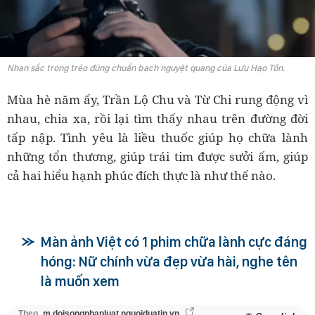
Nhan sắc trong trẻo đúng chuẩn bạch nguyệt quang của Lưu Hạo Tồn.
Mùa hè năm ấy, Trần Lộ Chu và Từ Chi rung động vì
nhau, chia xa, rồi lại tìm thấy nhau trên đường đời
tấp nập. Tình yêu là liều thuốc giúp họ chữa lành
những tổn thương, giúp trái tim được sưởi ấm, giúp
cả hai hiểu hạnh phúc đích thực là như thế nào.
Màn ảnh Việt có 1 phim chữa lành cực đáng
hóng: Nữ chính vừa đẹp vừa hài, nghe tên
là muốn xem
Theo
m.doisongphapluat.nguoiduatin.vn