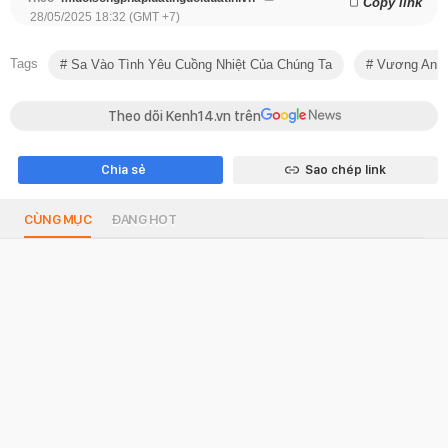
Copy link
28/05/2025 18:32 (GMT +7)
Tags
Sa Vào Tình Yêu Cuồng Nhiệt Của Chúng Ta
Vương An 
Theo dõi Kenh14.vn trên
Chia sẻ
Sao chép link
CÙNG MỤC
ĐANG HOT