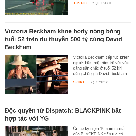
TEK-LIFE
-
6 giờ trước
Victoria Beckham khoe body nóng bỏng
tuổi 52 trên du thuyền 500 tỷ cùng David
Beckham
Victoria Beckham tiếp tục khiến
người hâm mộ trầm trồ với vóc
dáng săn chắc ở tuổi 52 khi
cùng chồng là David Beckham…
SPORT
-
6 giờ trước
Độc quyền từ Dispatch: BLACKPINK bất
hợp tác với YG
Ồn ào kỷ niệm 10 năm ra mắt
của BLACKPINK tiếp tục có