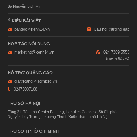
Bà Nguyễn Bích Minh
Ý KIẾN BÀI VIẾT
bandoc@kenh14.vn
Câu hỏi thường gặp
HỢP TÁC NỘI DUNG
marketing@kenh14.vn
024 7309 5555
HỖ TRỢ QUẢNG CÁO
giaitrixahoi@admicro.vn
02473007108
TRỤ SỞ HÀ NỘI
Tầng 21, Tòa nhà Center Building, Hapulico Complex, Số 01, phố
Nguyễn Huy Tưởng, phường Thanh Xuân, thành phố Hà Nội
TRỤ SỞ TP.HỒ CHÍ MINH