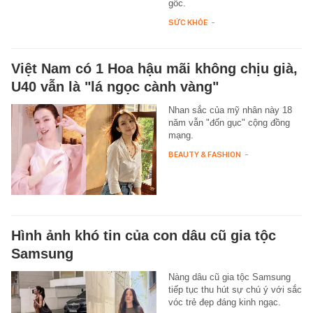
gốc.
SỨC KHỎE
-
Việt Nam có 1 Hoa hậu mãi không chịu già,
U40 vẫn là "lá ngọc cành vàng"
Nhan sắc của mỹ nhân này 18
năm vẫn "đốn gục" cộng đồng
mạng.
BEAUTY & FASHION
-
Hình ảnh khó tin của con dâu cũ gia tộc
Samsung
Nàng dâu cũ gia tộc Samsung
tiếp tục thu hút sự chú ý với sắc
vóc trẻ đẹp đáng kinh ngạc.