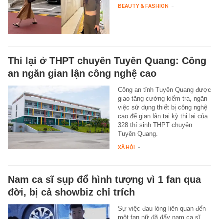
BEAUTY & FASHION
-
Thi lại ở THPT chuyên Tuyên Quang: Công
an ngăn gian lận công nghệ cao
Công an tỉnh Tuyên Quang được
giao tăng cường kiểm tra, ngăn
việc sử dụng thiết bị công nghệ
cao để gian lận tại kỳ thi lại của
328 thí sinh THPT chuyên
Tuyên Quang.
XÃ HỘI
-
Nam ca sĩ sụp đổ hình tượng vì 1 fan qua
đời, bị cả showbiz chỉ trích
Sự việc đau lòng liên quan đến
một fan nữ đã đẩy nam ca sĩ