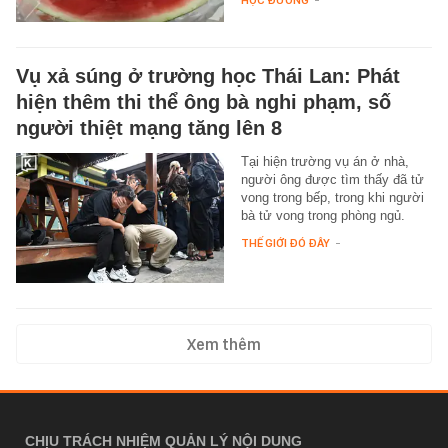
HỌC ĐƯỜNG
-
Vụ xả súng ở trường học Thái Lan: Phát
hiện thêm thi thể ông bà nghi phạm, số
người thiệt mạng tăng lên 8
Tại hiện trường vụ án ở nhà,
người ông được tìm thấy đã tử
vong trong bếp, trong khi người
bà tử vong trong phòng ngủ.
THẾ GIỚI ĐÓ ĐÂY
-
Xem thêm
CHỊU TRÁCH NHIỆM QUẢN LÝ NỘI DUNG