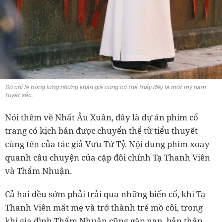
Dù chỉ là bóng lưng nhưng khán giả cũng có thể thấy đây là một mỹ nam
tuyệt sắc.
Nói thêm về Nhất Âu Xuân, đây là dự án phim cổ
trang có kịch bản được chuyển thể từ tiểu thuyết
cùng tên của tác giả Vưu Tứ Tỷ. Nội dung phim xoay
quanh câu chuyện của cặp đôi chính Tạ Thanh Viên
và Thẩm Nhuận.
Cả hai đều sớm phải trải qua những biến cố, khi Tạ
Thanh Viên mất mẹ và trở thành trẻ mồ côi, trong
khi gia đình Thẩm Nhuận cũng gặp nạn, bản thân