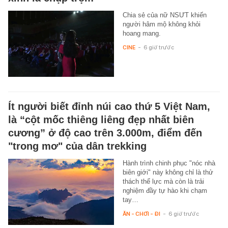
Chia sẻ của nữ NSƯT khiến
người hâm mộ không khỏi
hoang mang.
CINE
-
6 giờ trước
Ít người biết đỉnh núi cao thứ 5 Việt Nam,
là “cột mốc thiêng liêng đẹp nhất biên
cương” ở độ cao trên 3.000m, điểm đến
"trong mơ" của dân trekking
Hành trình chinh phục "nóc nhà
biên giới" này không chỉ là thử
thách thể lực mà còn là trải
nghiệm đầy tự hào khi chạm
tay…
ĂN - CHƠI - ĐI
-
6 giờ trước