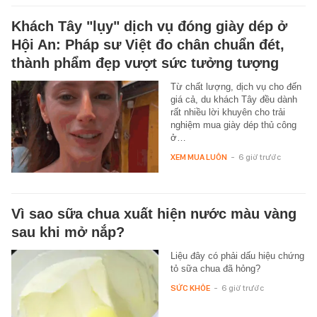
Khách Tây "lụy" dịch vụ đóng giày dép ở
Hội An: Pháp sư Việt đo chân chuẩn đét,
thành phẩm đẹp vượt sức tưởng tượng
Từ chất lượng, dịch vụ cho đến
giá cả, du khách Tây đều dành
rất nhiều lời khuyên cho trải
nghiệm mua giày dép thủ công
ở…
XEM MUA LUÔN
-
6 giờ trước
Vì sao sữa chua xuất hiện nước màu vàng
sau khi mở nắp?
Liệu đây có phải dấu hiệu chứng
tỏ sữa chua đã hỏng?
SỨC KHỎE
-
6 giờ trước