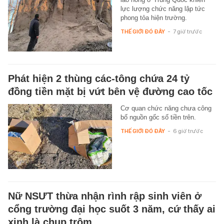
lực lượng chức năng lập tức
phong tỏa hiện trường.
THẾ GIỚI ĐÓ ĐÂY
-
7 giờ trước
Phát hiện 2 thùng các-tông chứa 24 tỷ
đồng tiền mặt bị vứt bên vệ đường cao tốc
Cơ quan chức năng chưa công
bố nguồn gốc số tiền trên.
THẾ GIỚI ĐÓ ĐÂY
-
6 giờ trước
Nữ NSƯT thừa nhận rình rập sinh viên ở
cổng trường đại học suốt 3 năm, cứ thấy ai
xinh là chụp trộm