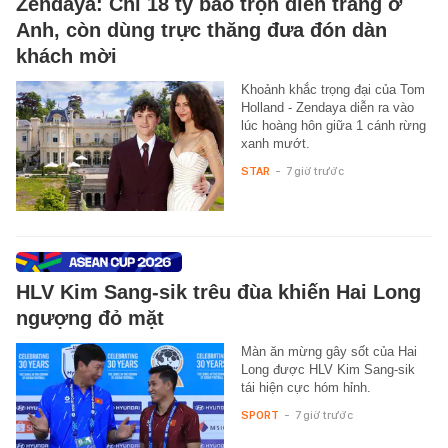
Zendaya: Chi 18 tỷ bao trọn điền trang ở
Anh, còn dùng trực thăng đưa đón dàn
khách mời
Khoảnh khắc trọng đại của Tom
Holland - Zendaya diễn ra vào
lúc hoàng hôn giữa 1 cánh rừng
xanh mướt.
STAR
-
7 giờ trước
HLV Kim Sang-sik trêu đùa khiến Hai Long
ngượng đỏ mặt
Màn ăn mừng gây sốt của Hai
Long được HLV Kim Sang-sik
tái hiện cực hóm hỉnh.
SPORT
-
7 giờ trước