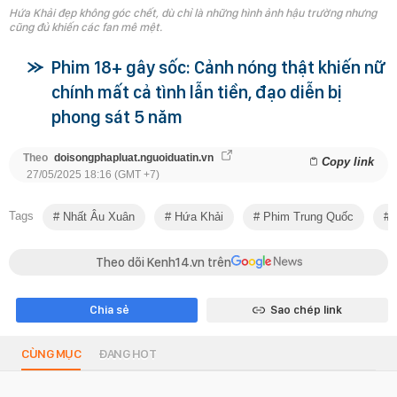
Hứa Khải đẹp không góc chết, dù chỉ là những hình ảnh hậu trường nhưng
cũng đủ khiến các fan mê mệt.
Phim 18+ gây sốc: Cảnh nóng thật khiến nữ
chính mất cả tình lẫn tiền, đạo diễn bị
phong sát 5 năm
Theo
doisongphapluat.nguoiduatin.vn
Copy link
27/05/2025 18:16 (GMT +7)
Tags
Nhất Âu Xuân
Hứa Khải
Phim Trung Quốc
P
Theo dõi Kenh14.vn trên
Chia sẻ
Sao chép link
CÙNG MỤC
ĐANG HOT