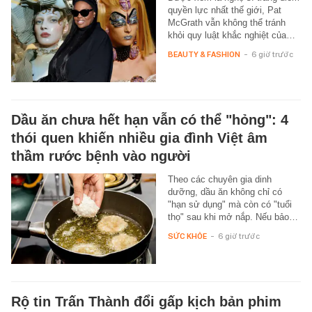
quyền lực nhất thế giới, Pat
McGrath vẫn không thể tránh
khỏi quy luật khắc nghiệt của…
BEAUTY & FASHION
-
6 giờ trước
Dầu ăn chưa hết hạn vẫn có thể "hỏng": 4
thói quen khiến nhiều gia đình Việt âm
thầm rước bệnh vào người
Theo các chuyên gia dinh
dưỡng, dầu ăn không chỉ có
"hạn sử dụng" mà còn có "tuổi
thọ" sau khi mở nắp. Nếu bảo…
SỨC KHỎE
-
6 giờ trước
Rộ tin Trấn Thành đổi gấp kịch bản phim