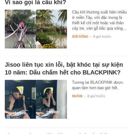
Vì sao gọi là cầu khỉ?
Cầu khỉ thường xuất hiện nhiều
ở miền Tây, với đặc trưng là
thiết kế chỉ một hoặc vài thân
cây tre, ván gỗ bắc qua sông…
ĐỜI SỐNG
-
6 giờ trước
Jisoo liên tục xin lỗi, bật khóc tại sự kiện
10 năm: Dấu chấm hết cho BLACKPINK?
Tương lai BLACKPINK được
quan tâm hơn bao giờ hết.
MUSIK
-
6 giờ trước