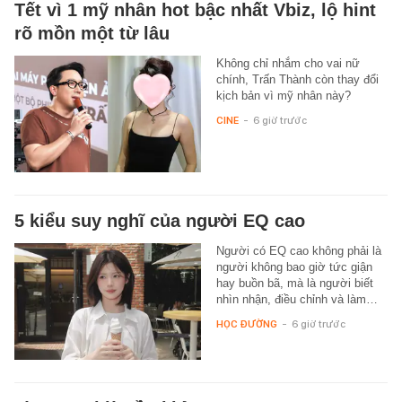
Tết vì 1 mỹ nhân hot bậc nhất Vbiz, lộ hint
rõ mồn một từ lâu
Không chỉ nhắm cho vai nữ
chính, Trấn Thành còn thay đổi
kịch bản vì mỹ nhân này?
CINE
-
6 giờ trước
5 kiểu suy nghĩ của người EQ cao
Người có EQ cao không phải là
người không bao giờ tức giận
hay buồn bã, mà là người biết
nhìn nhận, điều chỉnh và làm…
HỌC ĐƯỜNG
-
6 giờ trước