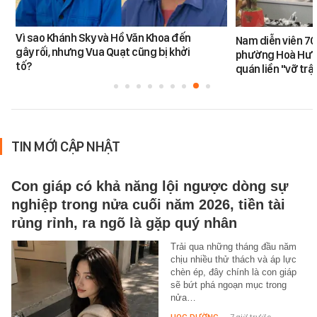
Vì sao Khánh Sky và Hồ Văn Khoa đến
Nam diễn viên 70
gây rối, nhưng Vua Quạt cũng bị khởi
phường Hoà Hưn
tố?
quán liền "vỡ trậ
TIN MỚI CẬP NHẬT
Con giáp có khả năng lội ngược dòng sự
nghiệp trong nửa cuối năm 2026, tiền tài
rủng rỉnh, ra ngõ là gặp quý nhân
Trải qua những tháng đầu năm
chịu nhiều thử thách và áp lực
chèn ép, đây chính là con giáp
sẽ bứt phá ngoạn mục trong
nửa…
HỌC ĐƯỜNG
-
7 giờ trước