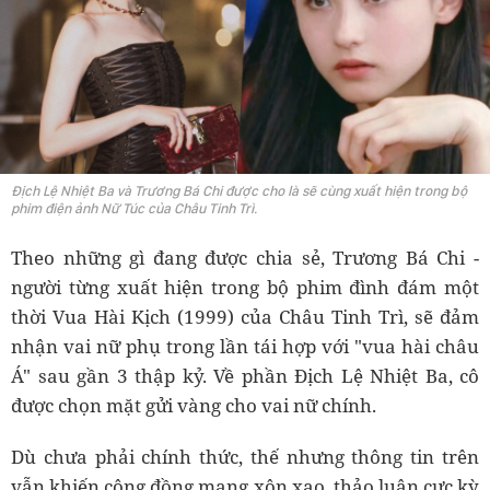
Địch Lệ Nhiệt Ba và Trương Bá Chi được cho là sẽ cùng xuất hiện trong bộ
phim điện ảnh Nữ Túc của Châu Tinh Trì.
Theo những gì đang được chia sẻ, Trương Bá Chi -
người từng xuất hiện trong bộ phim đình đám một
thời Vua Hài Kịch (1999) của Châu Tinh Trì, sẽ đảm
nhận vai nữ phụ trong lần tái hợp với "vua hài châu
Á" sau gần 3 thập kỷ. Về phần Địch Lệ Nhiệt Ba, cô
được chọn mặt gửi vàng cho vai nữ chính.
Dù chưa phải chính thức, thế nhưng thông tin trên
vẫn khiến cộng đồng mạng xôn xao, thảo luận cực kỳ