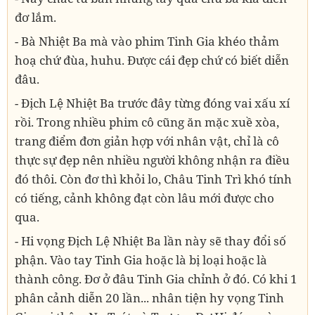
đơ lắm.
- Bà Nhiệt Ba mà vào phim Tinh Gia khéo thảm
hoạ chứ đùa, huhu. Được cái đẹp chứ có biết diễn
đâu.
- Địch Lệ Nhiệt Ba trước đây từng đóng vai xấu xí
rồi. Trong nhiều phim cô cũng ăn mặc xuề xòa,
trang điểm đơn giản hợp với nhân vật, chỉ là cô
thực sự đẹp nên nhiều người không nhận ra điều
đó thôi. Còn đơ thì khỏi lo, Châu Tinh Trì khó tính
có tiếng, cảnh không đạt còn lâu mới được cho
qua.
- Hi vọng Địch Lệ Nhiệt Ba lần này sẽ thay đổi số
phận. Vào tay Tinh Gia hoặc là bị loại hoặc là
thành công. Đơ ở đâu Tinh Gia chỉnh ở đó. Có khi 1
phân cảnh diễn 20 lần... nhân tiện hy vọng Tinh