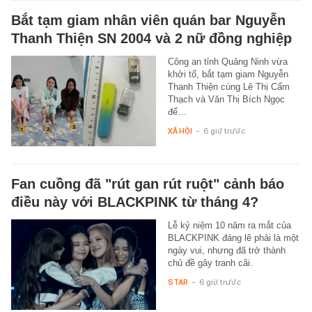
Bắt tạm giam nhân viên quán bar Nguyễn
Thanh Thiện SN 2004 và 2 nữ đồng nghiệp
Công an tỉnh Quảng Ninh vừa
khởi tố, bắt tạm giam Nguyễn
Thanh Thiện cùng Lê Thị Cẩm
Thạch và Văn Thị Bích Ngọc
để…
XÃ HỘI
-
6 giờ trước
Fan cuồng đã "rút gan rút ruột" cảnh báo
điều này với BLACKPINK từ tháng 4?
Lễ kỷ niệm 10 năm ra mắt của
BLACKPINK đáng lẽ phải là một
ngày vui, nhưng đã trở thành
chủ đề gây tranh cãi.
STAR
-
6 giờ trước