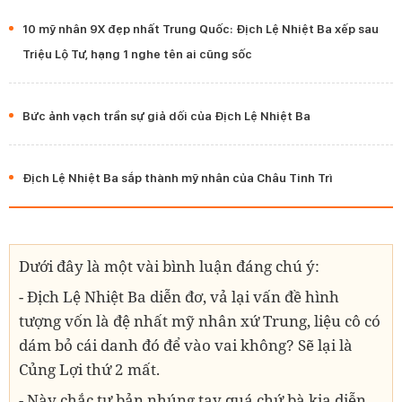
10 mỹ nhân 9X đẹp nhất Trung Quốc: Địch Lệ Nhiệt Ba xếp sau
Triệu Lộ Tư, hạng 1 nghe tên ai cũng sốc
Bức ảnh vạch trần sự giả dối của Địch Lệ Nhiệt Ba
Địch Lệ Nhiệt Ba sắp thành mỹ nhân của Châu Tinh Trì
Dưới đây là một vài bình luận đáng chú ý:
- Địch Lệ Nhiệt Ba diễn đơ, vả lại vấn đề hình
tượng vốn là đệ nhất mỹ nhân xứ Trung, liệu cô có
dám bỏ cái danh đó để vào vai không? Sẽ lại là
Củng Lợi thứ 2 mất.
- Này chắc tư bản nhúng tay quá chứ bà kia diễn