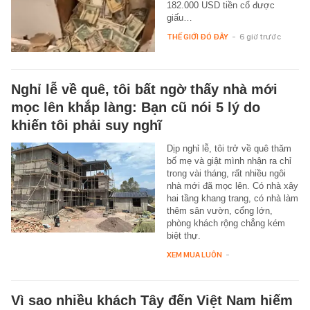
182.000 USD tiền cổ được
giấu…
THẾ GIỚI ĐÓ ĐÂY
-
6 giờ trước
Nghỉ lễ về quê, tôi bất ngờ thấy nhà mới
mọc lên khắp làng: Bạn cũ nói 5 lý do
khiến tôi phải suy nghĩ
Dịp nghỉ lễ, tôi trở về quê thăm
bố mẹ và giật mình nhận ra chỉ
trong vài tháng, rất nhiều ngôi
nhà mới đã mọc lên. Có nhà xây
hai tầng khang trang, có nhà làm
thêm sân vườn, cổng lớn,
phòng khách rộng chẳng kém
biệt thự.
XEM MUA LUÔN
-
Vì sao nhiều khách Tây đến Việt Nam hiếm