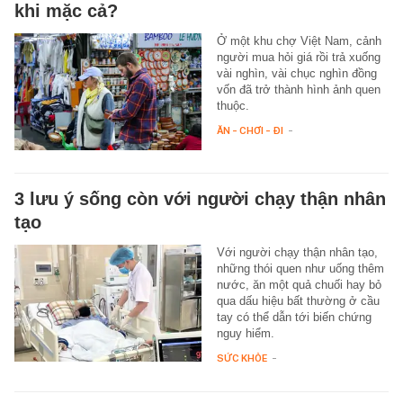
khi mặc cả?
Ở một khu chợ Việt Nam, cảnh
người mua hỏi giá rồi trả xuống
vài nghìn, vài chục nghìn đồng
vốn đã trở thành hình ảnh quen
thuộc.
ĂN - CHƠI - ĐI
-
3 lưu ý sống còn với người chạy thận nhân
tạo
Với người chạy thận nhân tạo,
những thói quen như uống thêm
nước, ăn một quả chuối hay bỏ
qua dấu hiệu bất thường ở cầu
tay có thể dẫn tới biến chứng
nguy hiểm.
SỨC KHỎE
-