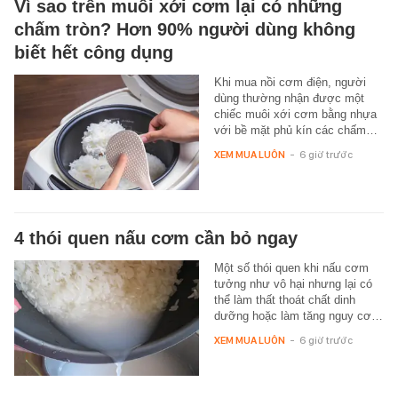
Vì sao trên muôi xới cơm lại có những
chấm tròn? Hơn 90% người dùng không
biết hết công dụng
Khi mua nồi cơm điện, người
dùng thường nhận được một
chiếc muôi xới cơm bằng nhựa
với bề mặt phủ kín các chấm…
XEM MUA LUÔN
-
6 giờ trước
4 thói quen nấu cơm cần bỏ ngay
Một số thói quen khi nấu cơm
tưởng như vô hại nhưng lại có
thể làm thất thoát chất dinh
dưỡng hoặc làm tăng nguy cơ…
XEM MUA LUÔN
-
6 giờ trước