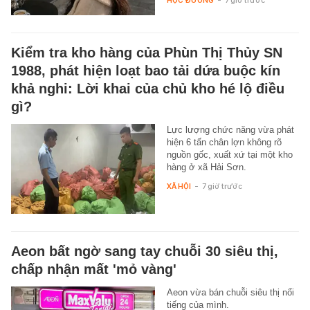
Kiểm tra kho hàng của Phùn Thị Thủy SN
1988, phát hiện loạt bao tải dứa buộc kín
khả nghi: Lời khai của chủ kho hé lộ điều
gì?
Lực lượng chức năng vừa phát
hiện 6 tấn chân lợn không rõ
nguồn gốc, xuất xứ tại một kho
hàng ở xã Hải Sơn.
XÃ HỘI
-
7 giờ trước
Aeon bất ngờ sang tay chuỗi 30 siêu thị,
chấp nhận mất 'mỏ vàng'
Aeon vừa bán chuỗi siêu thị nổi
tiếng của mình.