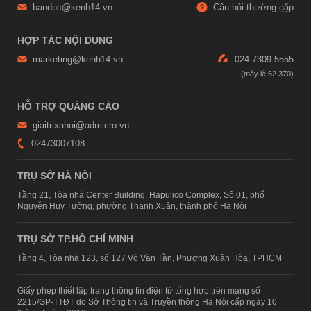
bandoc@kenh14.vn
Câu hỏi thường gặp
HỢP TÁC NỘI DUNG
marketing@kenh14.vn
024 7309 5555
HỖ TRỢ QUẢNG CÁO
giaitrixahoi@admicro.vn
02473007108
TRỤ SỞ HÀ NỘI
Tầng 21, Tòa nhà Center Building, Hapulico Complex, Số 01, phố
Nguyễn Huy Tưởng, phường Thanh Xuân, thành phố Hà Nội
TRỤ SỞ TP.HỒ CHÍ MINH
Tầng 4, Tòa nhà 123, số 127 Võ Văn Tần, Phường Xuân Hòa, TPHCM
Giấy phép thiết lập trang thông tin điện tử tổng hợp trên mạng số
2215/GP-TTĐT do Sở Thông tin và Truyền thông Hà Nội cấp ngày 10