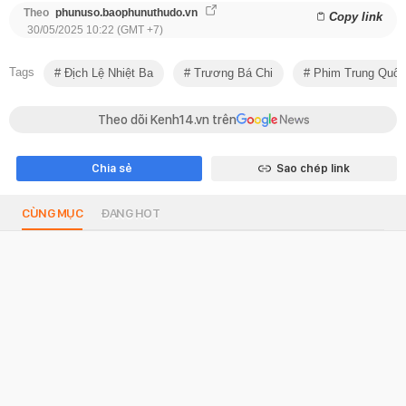
Theo
phunuso.baophunuthudo.vn
Copy link
30/05/2025 10:22 (GMT +7)
Tags
Địch Lệ Nhiệt Ba
Trương Bá Chi
Phim Trung Quốc
Theo dõi Kenh14.vn trên
Chia sẻ
Sao chép link
CÙNG MỤC
ĐANG HOT