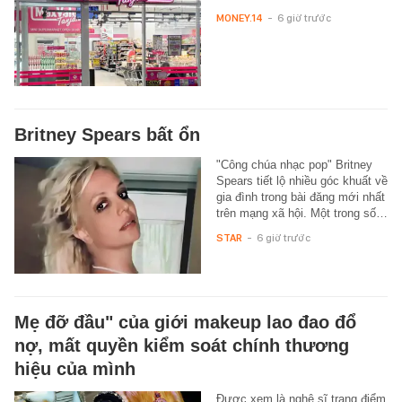
MONEY.14
-
6 giờ trước
Britney Spears bất ổn
"Công chúa nhạc pop" Britney
Spears tiết lộ nhiều góc khuất về
gia đình trong bài đăng mới nhất
trên mạng xã hội. Một trong số…
STAR
-
6 giờ trước
Mẹ đỡ đầu" của giới makeup lao đao đổ
nợ, mất quyền kiểm soát chính thương
hiệu của mình
Được xem là nghệ sĩ trang điểm