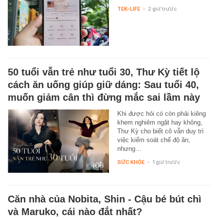
TEK-LIFE
-
2 giờ trước
50 tuổi vẫn trẻ như tuổi 30, Thư Kỳ tiết lộ
cách ăn uống giúp giữ dáng: Sau tuổi 40,
muốn giảm cân thì đừng mắc sai lầm này
Khi được hỏi có còn phải kiêng
khem nghiêm ngặt hay không,
Thư Kỳ cho biết cô vẫn duy trì
việc kiểm soát chế độ ăn,
nhưng…
SỨC KHỎE
-
1 giờ trước
Căn nhà của Nobita, Shin - Cậu bé bút chì
và Maruko, cái nào đắt nhất?