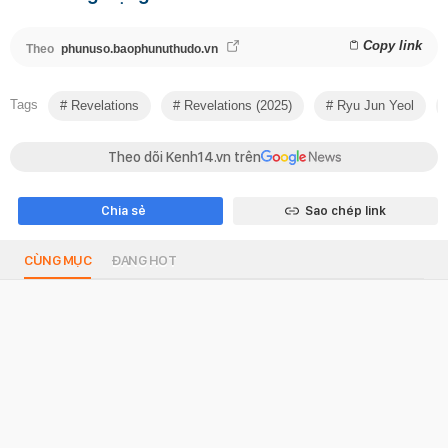
Copy link
Theo
phunuso.baophunuthudo.vn
Tags
Revelations
Revelations (2025)
Ryu Jun Yeol
Theo dõi Kenh14.vn trên
Chia sẻ
Sao chép link
CÙNG MỤC
ĐANG HOT