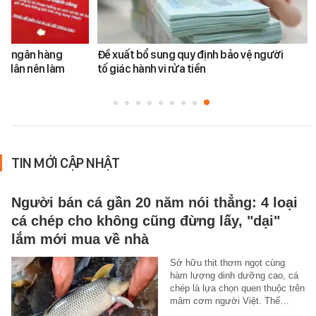
ản ngân hàng
Đề xuất bổ sung quy định bảo vệ người
i dân nên làm
tố giác hành vi rửa tiền
TIN MỚI CẬP NHẬT
Người bán cá gần 20 năm nói thẳng: 4 loại
cá chép cho không cũng đừng lấy, "dại"
lắm mới mua về nhà
Sở hữu thịt thơm ngọt cùng
hàm lượng dinh dưỡng cao, cá
chép là lựa chọn quen thuộc trên
mâm cơm người Việt. Thế…