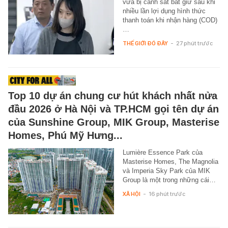
vừa bị cảnh sát bắt giữ sau khi
nhiều lần lợi dụng hình thức
thanh toán khi nhận hàng (COD)
…
THẾ GIỚI ĐÓ ĐÂY
-
27 phút trước
Top 10 dự án chung cư hút khách nhất nửa
đầu 2026 ở Hà Nội và TP.HCM gọi tên dự án
của Sunshine Group, MIK Group, Masterise
Homes, Phú Mỹ Hưng...
Lumière Essence Park của
Masterise Homes, The Magnolia
và Imperia Sky Park của MIK
Group là một trong những cái…
XÃ HỘI
-
16 phút trước