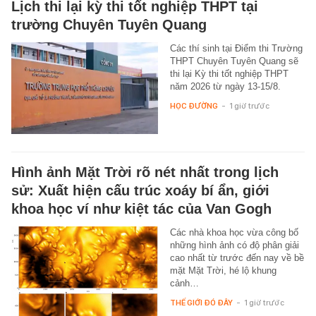
Lịch thi lại kỳ thi tốt nghiệp THPT tại
trường Chuyên Tuyên Quang
Các thí sinh tại Điểm thi Trường
THPT Chuyên Tuyên Quang sẽ
thi lại Kỳ thi tốt nghiệp THPT
năm 2026 từ ngày 13-15/8.
HỌC ĐƯỜNG
-
1 giờ trước
Hình ảnh Mặt Trời rõ nét nhất trong lịch
sử: Xuất hiện cấu trúc xoáy bí ẩn, giới
khoa học ví như kiệt tác của Van Gogh
Các nhà khoa học vừa công bố
những hình ảnh có độ phân giải
cao nhất từ trước đến nay về bề
mặt Mặt Trời, hé lộ khung
cảnh…
THẾ GIỚI ĐÓ ĐÂY
-
1 giờ trước