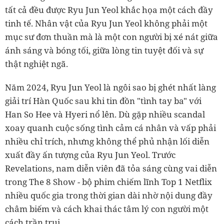
tất cả đều được Ryu Jun Yeol khắc họa một cách đầy
tinh tế. Nhân vật của Ryu Jun Yeol không phải một
mục sư đơn thuần mà là một con người bị xé nát giữa
ánh sáng và bóng tối, giữa lòng tin tuyệt đối và sự
thật nghiệt ngã.
Năm 2024, Ryu Jun Yeol là ngôi sao bị ghét nhất làng
giải trí Hàn Quốc sau khi tin đồn "tình tay ba" với
Han So Hee và Hyeri nổ lên. Dù gặp nhiều scandal
xoay quanh cuộc sống tình cảm cá nhân và vấp phải
nhiều chỉ trích, nhưng không thể phủ nhận lối diễn
xuất đầy ấn tượng của Ryu Jun Yeol. Trước
Revelations, nam diễn viên đã tỏa sáng cùng vai diễn
trong The 8 Show - bộ phim chiếm lĩnh Top 1 Netflix
nhiều quốc gia trong thời gian dài nhờ nội dung đầy
châm biếm và cách khai thác tâm lý con người một
cách trần trụi.