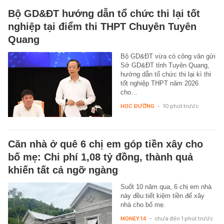
Bộ GD&ĐT hướng dẫn tổ chức thi lại tốt
nghiệp tại điểm thi THPT Chuyên Tuyên
Quang
Bộ GD&ĐT vừa có công văn gửi
Sở GD&ĐT tỉnh Tuyên Quang,
hướng dẫn tổ chức thi lại kì thi
tốt nghiệp THPT năm 2026
cho…
HỌC ĐƯỜNG
-
10 phút trước
Căn nhà ở quê 6 chị em góp tiền xây cho
bố mẹ: Chi phí 1,08 tỷ đồng, thành quả
khiến tất cả ngỡ ngàng
Suốt 10 năm qua, 6 chị em nhà
này đều tiết kiệm tiền để xây
nhà cho bố mẹ.
MONEY.14
-
chưa đến 1 phút trước