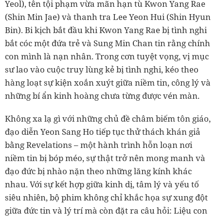
Yeol), tên tội phạm vừa mãn hạn tù Kwon Yang Rae
(Shin Min Jae) và thanh tra Lee Yeon Hui (Shin Hyun
Bin). Bi kịch bắt đầu khi Kwon Yang Rae bị tình nghi
bắt cóc một đứa trẻ và Sung Min Chan tin rằng chính
con mình là nạn nhân. Trong cơn tuyệt vọng, vị mục
sư lao vào cuộc truy lùng kẻ bị tình nghi, kéo theo
hàng loạt sự kiện xoắn xuýt giữa niềm tin, công lý và
những bí ẩn kinh hoàng chưa từng được vén màn.
Không xa lạ gì với những chủ đề châm biếm tôn giáo,
đạo diễn Yeon Sang Ho tiếp tục thử thách khán giả
bằng Revelations – một hành trình hỗn loạn nơi
niềm tin bị bóp méo, sự thật trở nên mong manh và
đạo đức bị nhào nặn theo những lăng kính khác
nhau. Với sự kết hợp giữa kinh dị, tâm lý và yếu tố
siêu nhiên, bộ phim không chỉ khắc họa sự xung đột
giữa đức tin và lý trí mà còn đặt ra câu hỏi: Liệu con