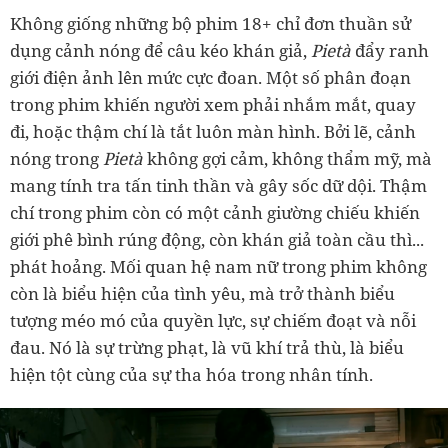
Không giống những bộ phim 18+ chỉ đơn thuần sử
dụng cảnh nóng để câu kéo khán giả,
Pietà
đẩy ranh
giới điện ảnh lên mức cực đoan. Một số phân đoạn
trong phim khiến người xem phải nhắm mắt, quay
đi, hoặc thậm chí là tắt luôn màn hình. Bởi lẽ, cảnh
nóng trong
Pietà
không gợi cảm, không thẩm mỹ, mà
mang tính tra tấn tinh thần và gây sốc dữ dội. Thậm
chí trong phim còn có một cảnh giường chiếu khiến
giới phê bình rúng động, còn khán giả toàn cầu thì...
phát hoảng. Mối quan hệ nam nữ trong phim không
còn là biểu hiện của tình yêu, mà trở thành biểu
tượng méo mó của quyền lực, sự chiếm đoạt và nỗi
đau. Nó là sự trừng phạt, là vũ khí trả thù, là biểu
hiện tột cùng của sự tha hóa trong nhân tính.