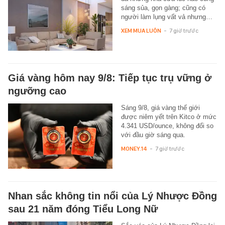
sáng sủa, gọn gàng; cũng có
người làm lụng vất vả nhưng…
XEM MUA LUÔN
-
7 giờ trước
Giá vàng hôm nay 9/8: Tiếp tục trụ vững ở
ngưỡng cao
Sáng 9/8, giá vàng thế giới
được niêm yết trên Kitco ở mức
4.341 USD/ounce, không đổi so
với đầu giờ sáng qua.
MONEY.14
-
7 giờ trước
Nhan sắc không tin nổi của Lý Nhược Đồng
sau 21 năm đóng Tiểu Long Nữ