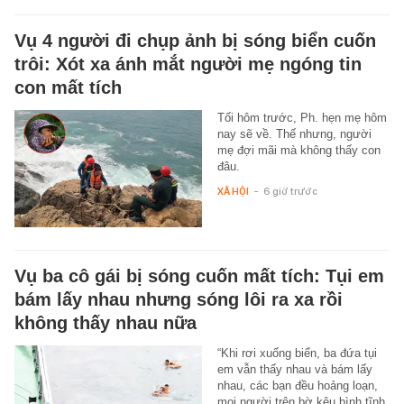
Vụ 4 người đi chụp ảnh bị sóng biển cuốn
trôi: Xót xa ánh mắt người mẹ ngóng tin
con mất tích
Tối hôm trước, Ph. hẹn mẹ hôm
nay sẽ về. Thế nhưng, người
mẹ đợi mãi mà không thấy con
đâu.
XÃ HỘI
-
6 giờ trước
Vụ ba cô gái bị sóng cuốn mất tích: Tụi em
bám lấy nhau nhưng sóng lôi ra xa rồi
không thấy nhau nữa
“Khi rơi xuống biển, ba đứa tụi
em vẫn thấy nhau và bám lấy
nhau, các bạn đều hoảng loạn,
mọi người trên bờ kêu bình tĩnh,