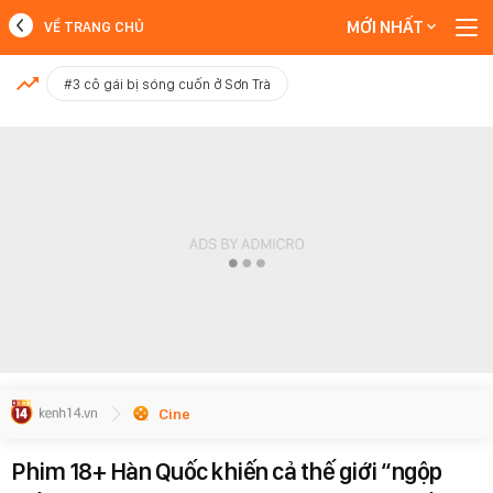
MỚI NHẤT
VỀ TRANG CHỦ
MỚI NHẤT
#3 cô gái bị sóng cuốn ở Sơn Trà
Xem thêm
Cine
Phim 18+ Hàn Quốc khiến cả thế giới “ngộp