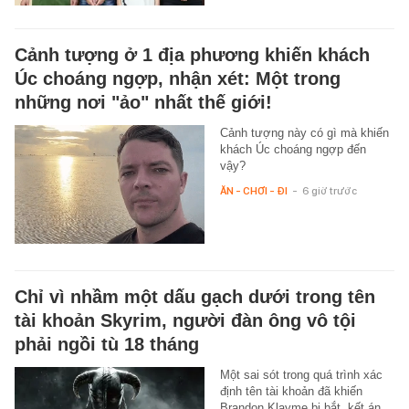
Cảnh tượng ở 1 địa phương khiến khách
Úc choáng ngợp, nhận xét: Một trong
những nơi "ảo" nhất thế giới!
Cảnh tượng này có gì mà khiến
khách Úc choáng ngợp đến
vậy?
ĂN - CHƠI - ĐI
-
6 giờ trước
Chỉ vì nhầm một dấu gạch dưới trong tên
tài khoản Skyrim, người đàn ông vô tội
phải ngồi tù 18 tháng
Một sai sót trong quá trình xác
định tên tài khoản đã khiến
Brandon Klayme bị bắt, kết án