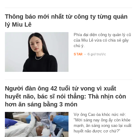
Thông báo mới nhất từ công ty từng quản
lý Miu Lê
Phía đại diện công ty quản lý cũ
của Miu Lê vừa có chia sẻ gây
chú ý.
STAR
-
6 giờ trước
Người đàn ông 42 tuổi tử vong vì xuất
huyết não, bác sĩ nói thẳng: Thà nhịn còn
hơn ăn sáng bằng 3 món
Vợ ông Cao òa khóc nức nở:
"Mới sáng nay ông ấy còn khỏe
mạnh, ăn sáng xong sao lại xuất
huyết não được cơ chứ?"