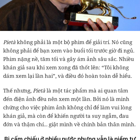
Pietà
không phải là một bộ phim để giải trí. Nó cũng
không phải để bạn xem vào buổi tối trước giờ đi ngủ.
Phim nặng nề, tăm tối và gây ám ảnh sâu sắc. Nhiều
khán giả sau khi xem xong đã thốt lên: “Tôi không
dám xem lại lần hai”, và điều đó hoàn toàn dễ hiểu.
Thế nhưng,
Pietà
là một tác phẩm mà ai quan tâm
đến điện ảnh đều nên xem một lần. Bởi nó là minh
chứng cho việc phim ảnh không chỉ để làm vui lòng
khán giả, mà còn để khiến người ta suy ngẫm, đau
đớn và thậm chí... giật mình về chính bản thân mình.
Bị cấm chiếu ở nhiều nước nhưng vẫn là niềm tự