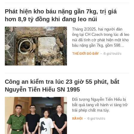
Phát hiện kho báu nặng gần 7kg, trị giá
hơn 8,9 tỷ đồng khi đang leo núi
Tháng 2/2025, hai người đàn
ông tại CH Czech trong lúc đi leo
núi đã tình cờ phát hiện một kho
báu nặng gần 7kg, gồm 598…
THẾ GIỚI ĐÓ ĐÂY
-
6 giờ trước
Công an kiểm tra lúc 23 giờ 55 phút, bắt
Nguyễn Tiến Hiếu SN 1995
Đối tượng Nguyễn Tiến Hiếu bị
bắt quả tang về hành vi tàng trữ
trái phép chất ma túy.
XÃ HỘI
-
6 giờ trước