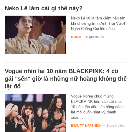
Neko Lê làm cái gì thế này?
Neko Lê lại là tâm điểm bàn tán
khi chương trình Anh Trai Vượt
Ngàn Chông Gai lên sóng.
MUSIK
-
6 giờ trước
Vogue nhìn lại 10 năm BLACKPINK: 4 cô
gái "sến" giờ là những nữ hoàng không thể
lật đổ
Vogue Korea chúc mừng
BLACKPINK tiến vào cột mốc
10 năm lần đầu tiên bằng cách
lật mở cuốn nhật ký thanh
xuân…
BEAUTY & FASHION
-
6 giờ trước