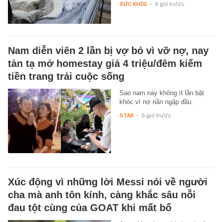
SỨC KHỎE
-
5 giờ trước
Nam diễn viên 2 lần bị vợ bỏ vì vỡ nợ, nay
tàn tạ mở homestay giá 4 triệu/đêm kiếm
tiền trang trải cuộc sống
Sao nam này không ít lần bật
khóc vì nợ nần ngập đầu.
STAR
-
5 giờ trước
Xúc động vì những lời Messi nói về người
cha mà anh tôn kính, càng khắc sâu nỗi
đau tột cùng của GOAT khi mất bố