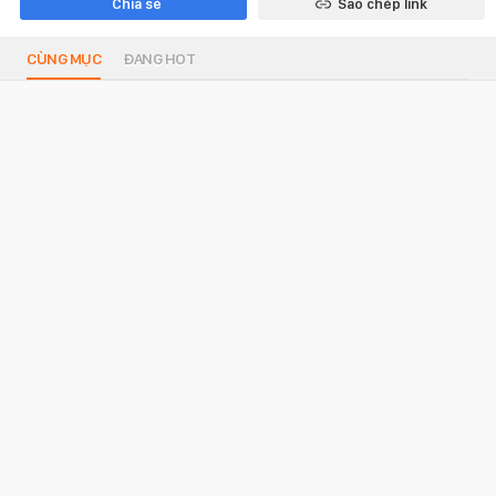
Chia sẻ
Sao chép link
CÙNG MỤC
ĐANG HOT