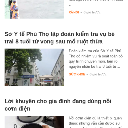
…
XÃ HỘI
-
6 giờ trước
Sở Y tế Phú Thọ lập đoàn kiểm tra vụ bé
trai 8 tuổi tử vong sau mổ ruột thừa
Đoàn kiểm tra của Sở Y tế Phú
Thọ có nhiệm vụ rà soát toàn bộ
quy trình chuyên môn, làm rõ
nguyên nhân bé trai 8 tuổi tử…
SỨC KHỎE
-
6 giờ trước
Lời khuyên cho gia đình đang dùng nồi
cơm điện
Nồi cơm điện dù là thiết bị quen
thuộc nhưng vẫn cần được sử