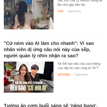
Sắc vóc của Lý Nhược Đồng lại
lần nữa gây bàn tán.
CINE
-
7 giờ trước
"Cứ ném vào AI làm cho nhanh": Vì sao
nhân viên dị ứng câu nói này của sếp,
người quản lý nhìn nhận ra sao?
Sẽ thế nào nếu câu cửa miệng
của sếp lúc nào cũng là “AI”?
ĐỜI SỐNG
-
7 giờ trước
Tưởng ăn cơm buổi sáng sẽ 'nặng bụng',