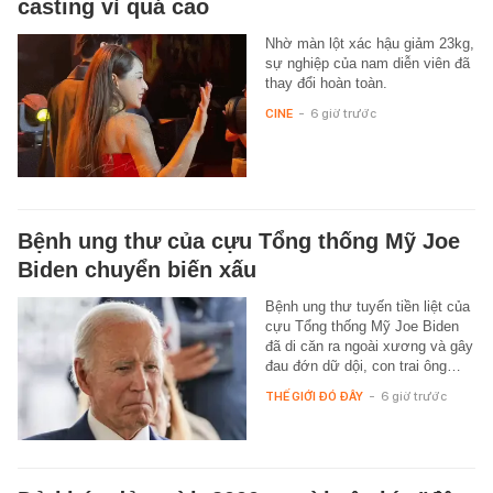
casting vì quá cao
Nhờ màn lột xác hậu giảm 23kg,
sự nghiệp của nam diễn viên đã
thay đổi hoàn toàn.
CINE
-
6 giờ trước
Bệnh ung thư của cựu Tổng thống Mỹ Joe
Biden chuyển biến xấu
Bệnh ung thư tuyến tiền liệt của
cựu Tổng thống Mỹ Joe Biden
đã di căn ra ngoài xương và gây
đau đớn dữ dội, con trai ông…
THẾ GIỚI ĐÓ ĐÂY
-
6 giờ trước