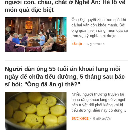
người con, cháu, chắt ở Nghệ An: Hé lộ về
món quà đặc biệt
Ông Đại quyết định trao quà khi
cả hai vẫn còn khỏe mạnh. Bởi
ông quan niệm rằng, món quà sẽ
trọn vẹn ý nghĩa khi được…
XÃ HỘI
-
6 giờ trước
Người đàn ông 55 tuổi ăn khoai lang mỗi
ngày để chữa tiểu đường, 5 tháng sau bác
sĩ hỏi: "Ông đã ăn gì thế?"
Nhiều người thường truyền tai
nhau rằng khoai lang có vị ngọt
nên tuyệt đối phải kiêng khi bị
tiểu đường, điều này có đúng…
SỨC KHỎE
-
6 giờ trước