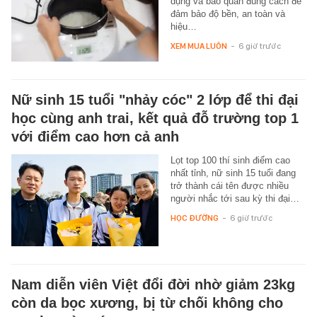
dụng và bảo quản đúng cách để
đảm bảo độ bền, an toàn và
hiệu…
XEM MUA LUÔN
-
6 giờ trước
Nữ sinh 15 tuổi "nhảy cóc" 2 lớp để thi đại
học cùng anh trai, kết quả đỗ trường top 1
với điểm cao hơn cả anh
Lọt top 100 thí sinh điểm cao
nhất tỉnh, nữ sinh 15 tuổi đang
trở thành cái tên được nhiều
người nhắc tới sau kỳ thi đại…
HỌC ĐƯỜNG
-
6 giờ trước
Nam diễn viên Việt đổi đời nhờ giảm 23kg
còn da bọc xương, bị từ chối không cho