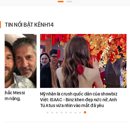
TIN NỔI BẬT KÊNH14
nh khắc Messi
Mỹ nhân là crush quốc dân của showbiz
bố ốm nặng,
Việt: ISAAC - Binz khen đẹp nức nở, Anh
ời
Tú Atus vừa nhìn vào mắt đã yêu