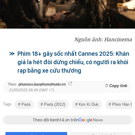
Nguồn ảnh: Hancinema
Phim 18+ gây sốc nhất Cannes 2025: Khán
giả la hét đòi dừng chiếu, có người ra khỏi
rạp bằng xe cứu thương
Theo
phunuso.baophunuthudo.vn
Copy link
21/05/2025 06:49 (GMT +7)
Tags
Pietà
Pietà (2012)
Kim Ki Duk
Phim Hàn Q
Theo dõi Kenh14.vn trên