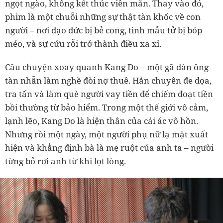
ngọt ngào, không kết thúc viên mãn. Thay vào đó,
phim là một chuỗi những sự thật tàn khốc về con
người – nơi đạo đức bị bẻ cong, tình mẫu tử bị bóp
méo, và sự cứu rỗi trở thành điều xa xỉ.
Câu chuyện xoay quanh Kang Do – một gã đàn ông
tàn nhẫn làm nghề đòi nợ thuê. Hắn chuyên đe dọa,
tra tấn và làm què người vay tiền để chiếm đoạt tiền
bồi thường từ bảo hiểm. Trong một thế giới vô cảm,
lạnh lẽo, Kang Do là hiện thân của cái ác vô hồn.
Nhưng rồi một ngày, một người phụ nữ lạ mặt xuất
hiện và khẳng định bà là mẹ ruột của anh ta – người
từng bỏ rơi anh từ khi lọt lòng.