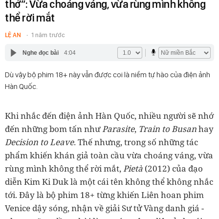
thở”: Vừa choáng váng, vừa rùng mình không
thể rời mắt
LỆ AN
1 năm trước
Nghe đọc bài
4:04
Dù vậy bộ phim 18+ này vẫn được coi là niềm tự hào của điện ảnh
Hàn Quốc.
Khi nhắc đến điện ảnh Hàn Quốc, nhiều người sẽ nhớ
đến những bom tấn như
Parasite
,
Train to Busan
hay
Decision to Leave
. Thế nhưng, trong số những tác
phẩm khiến khán giả toàn cầu vừa choáng váng, vừa
rùng mình không thể rời mắt,
Pietà
(2012) của đạo
diễn Kim Ki Duk là một cái tên không thể không nhắc
tới. Đây là bộ phim 18+ từng khiến Liên hoan phim
Venice dậy sóng, nhận về giải Sư tử Vàng danh giá -