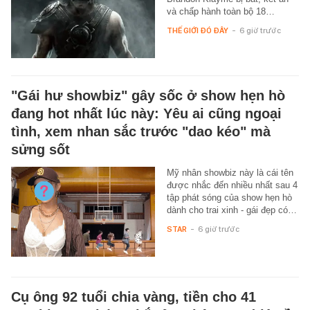
và chấp hành toàn bộ 18…
THẾ GIỚI ĐÓ ĐÂY
-
6 giờ trước
"Gái hư showbiz" gây sốc ở show hẹn hò
đang hot nhất lúc này: Yêu ai cũng ngoại
tình, xem nhan sắc trước "dao kéo" mà
sửng sốt
Mỹ nhân showbiz này là cái tên
được nhắc đến nhiều nhất sau 4
tập phát sóng của show hẹn hò
dành cho trai xinh - gái đẹp có…
STAR
-
6 giờ trước
Cụ ông 92 tuổi chia vàng, tiền cho 41