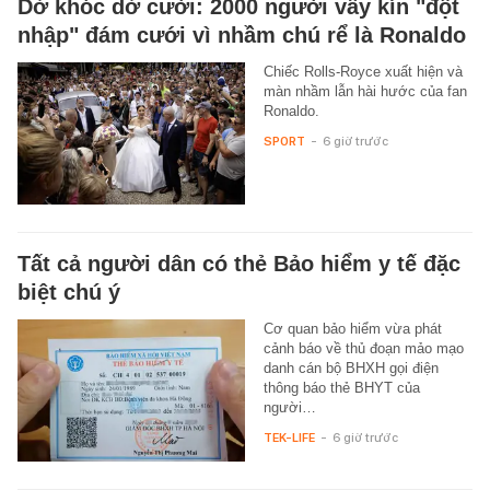
Dở khóc dở cười: 2000 người vây kín "đột
nhập" đám cưới vì nhầm chú rể là Ronaldo
Chiếc Rolls-Royce xuất hiện và
màn nhầm lẫn hài hước của fan
Ronaldo.
SPORT
-
6 giờ trước
Tất cả người dân có thẻ Bảo hiểm y tế đặc
biệt chú ý
Cơ quan bảo hiểm vừa phát
cảnh báo về thủ đoạn mảo mạo
danh cán bộ BHXH gọi điện
thông báo thẻ BHYT của
người…
TEK-LIFE
-
6 giờ trước