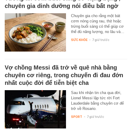
chuyên gia dinh dưỡng nói điều bất ngờ
Chuyên gia cho rằng một bát
cơm nóng cùng rau, thịt hoặc
trứng buổi sáng có thể giúp cơ
thể đủ năng lượng, no lâu và…
SỨC KHỎE
-
7 giờ trước
Vợ chồng Messi đã trở về quê nhà bằng
chuyên cơ riêng, trong chuyến đi đau đớn
nhất cuộc đời để tiễn biệt cha
Sau khi nhận tin cha qua đời,
Lionel Messi lập tức rời Fort
Lauderdale bằng chuyên cơ để
trở về Rosario.
SPORT
-
7 giờ trước