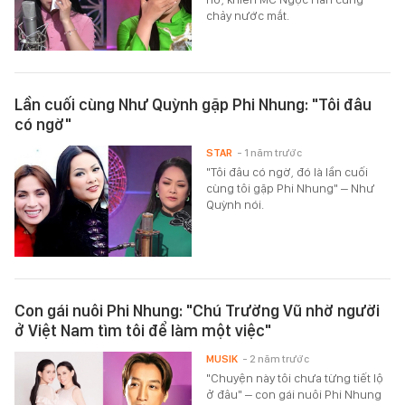
chảy nước mắt.
Lần cuối cùng Như Quỳnh gặp Phi Nhung: "Tôi đâu
có ngờ"
STAR
- 1 năm trước
"Tôi đâu có ngờ, đó là lần cuối
cùng tôi gặp Phi Nhung" – Như
Quỳnh nói.
Con gái nuôi Phi Nhung: "Chú Trường Vũ nhờ người
ở Việt Nam tìm tôi để làm một việc"
MUSIK
- 2 năm trước
"Chuyện này tôi chưa từng tiết lộ
ở đâu" – con gái nuôi Phi Nhung