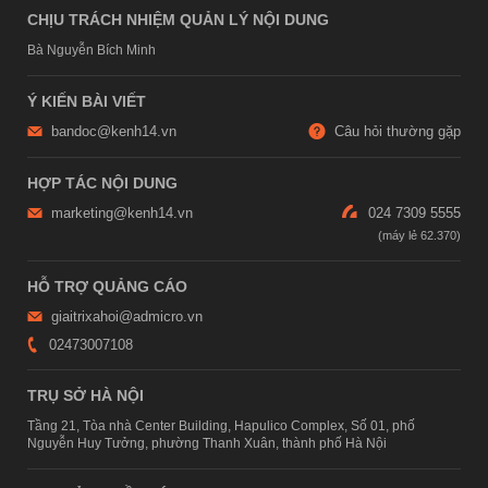
CHỊU TRÁCH NHIỆM QUẢN LÝ NỘI DUNG
Bà Nguyễn Bích Minh
Ý KIẾN BÀI VIẾT
bandoc@kenh14.vn
Câu hỏi thường gặp
HỢP TÁC NỘI DUNG
marketing@kenh14.vn
024 7309 5555
HỖ TRỢ QUẢNG CÁO
giaitrixahoi@admicro.vn
02473007108
TRỤ SỞ HÀ NỘI
Tầng 21, Tòa nhà Center Building, Hapulico Complex, Số 01, phố
Nguyễn Huy Tưởng, phường Thanh Xuân, thành phố Hà Nội