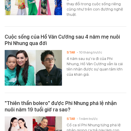
thay đổi trong cuộc sống riêng
cũng như trên con đường nghệ
thuật.
Cuộc sống của Hồ Văn Cường sau 4 năm mẹ nuôi
Phi Nhung qua đời
STAR
- 10 tháng trước
4 năm sau sự ra đi của Phi
Nhung, Hồ Văn Cường vẫn là cái
tên nhận được sự quan tâm lớn
của khán giả.
"Thiên thần bolero" được Phi Nhung phá lệ nhận
nuôi năm 19 tuổi giờ ra sao?
STAR
- 1 năm trước
Cố ca sĩ Phi Nhung từng phá lệ
nhận giọng ca trẻ này làm con