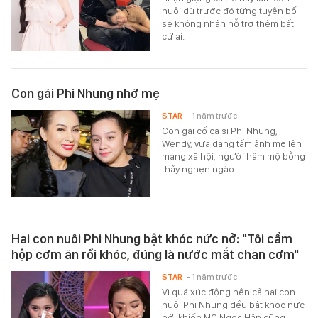
nuôi dù trước đó từng tuyên bố
sẽ không nhận hỗ trợ thêm bất
cứ ai.
Con gái Phi Nhung nhớ mẹ
STAR
- 1 năm trước
Con gái cố ca sĩ Phi Nhung,
Wendy, vừa đăng tấm ảnh mẹ lên
mạng xã hội, người hâm mộ bỗng
thấy nghẹn ngào.
Hai con nuôi Phi Nhung bật khóc nức nở: "Tôi cầm
hộp cơm ăn rồi khóc, đúng là nước mắt chan cơm"
STAR
- 1 năm trước
Vì quá xúc động nên cả hai con
nuôi Phi Nhung đều bật khóc nức
nở, khiến MC Ngọc Hân cũng