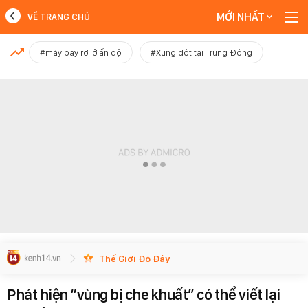
MỚI NHẤT
VỀ TRANG CHỦ
MỚI NHẤT
#máy bay rơi ở ấn độ
#Xung đột tại Trung Đông
Xem thêm
Thế Giới Đó Đây
Phát hiện “vùng bị che khuất” có thể viết lại