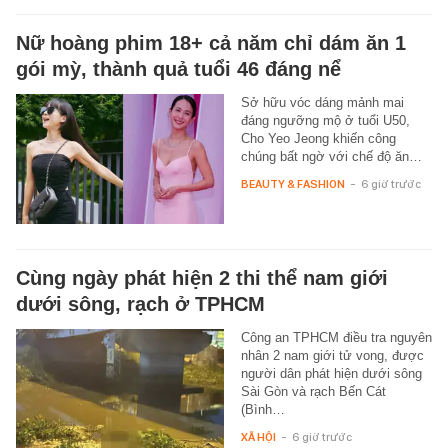
Nữ hoàng phim 18+ cả năm chỉ dám ăn 1
gói mỳ, thành quả tuổi 46 đáng nể
Sở hữu vóc dáng mảnh mai
đáng ngưỡng mộ ở tuổi U50,
Cho Yeo Jeong khiến công
chúng bất ngờ với chế độ ăn…
BEAUTY & FASHION
-
6 giờ trước
Cùng ngày phát hiện 2 thi thể nam giới
dưới sông, rạch ở TPHCM
Công an TPHCM điều tra nguyên
nhân 2 nam giới tử vong, được
người dân phát hiện dưới sông
Sài Gòn và rạch Bến Cát
(Bình…
XÃ HỘI
-
6 giờ trước