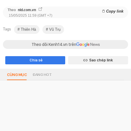
Theo
nld.com.vn
Copy link
15/05/2025 11:59 (GMT +7)
Tags
Thiên Hà
Vũ Trụ
Theo dõi Kenh14.vn trên
Chia sẻ
Sao chép link
CÙNG MỤC
ĐANG HOT