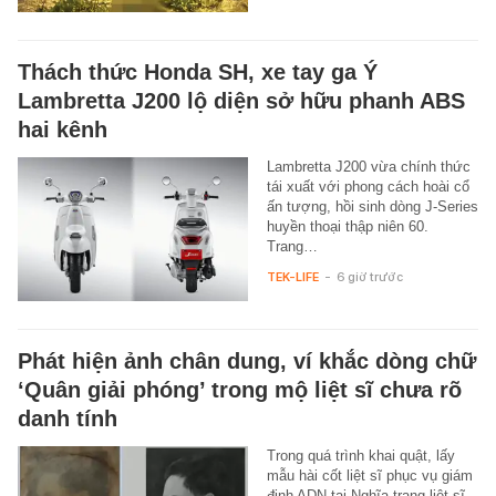
Thách thức Honda SH, xe tay ga Ý
Lambretta J200 lộ diện sở hữu phanh ABS
hai kênh
Lambretta J200 vừa chính thức
tái xuất với phong cách hoài cổ
ấn tượng, hồi sinh dòng J-Series
huyền thoại thập niên 60.
Trang…
TEK-LIFE
-
6 giờ trước
Phát hiện ảnh chân dung, ví khắc dòng chữ
‘Quân giải phóng’ trong mộ liệt sĩ chưa rõ
danh tính
Trong quá trình khai quật, lấy
mẫu hài cốt liệt sĩ phục vụ giám
định ADN tại Nghĩa trang liệt sĩ