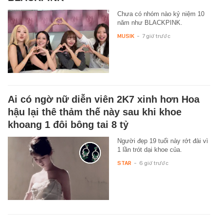
Chưa có nhóm nào kỷ niệm 10
năm như BLACKPINK.
MUSIK
-
7 giờ trước
Ai có ngờ nữ diễn viên 2K7 xinh hơn Hoa
hậu lại thê thảm thế này sau khi khoe
khoang 1 đôi bông tai 8 tỷ
Người đẹp 19 tuổi này rớt đài vì
1 lần trót dại khoe của.
STAR
-
6 giờ trước