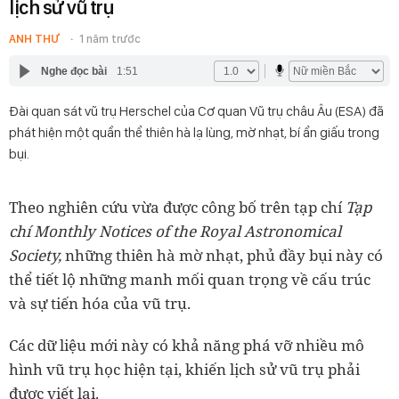
lịch sử vũ trụ
ANH THƯ
1 năm trước
Nghe đọc bài
1:51
Đài quan sát vũ trụ Herschel của Cơ quan Vũ trụ châu Âu (ESA) đã
phát hiện một quần thể thiên hà lạ lùng, mờ nhạt, bí ẩn giấu trong
bụi.
Theo nghiên cứu vừa được công bố trên tạp chí
Tạp
chí Monthly Notices of the Royal Astronomical
Society,
những thiên hà mờ nhạt, phủ đầy bụi này có
thể tiết lộ những manh mối quan trọng về cấu trúc
và sự tiến hóa của vũ trụ.
Các dữ liệu mới này có khả năng phá vỡ nhiều mô
hình vũ trụ học hiện tại, khiến lịch sử vũ trụ phải
được viết lại.