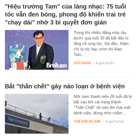
"Hiệu trưởng Tam" của làng nhạc: 75 tuổi
tóc vẫn đen bóng, phong độ khiến trai trẻ
"chạy dài" nhờ 3 bí quyết đơn giản
Trong khi nhiều đấng mày râu
bước qua tuổi 30 đã bắt đầu lo
lắng về rụng tóc, hói đầu, thậm
chí là tóc bạc sớm thì Alan
Tam…
SỨC KHỎE
-
6 giờ trước
Bắt "thần chết" gây náo loạn ở bệnh viện
Một nam thanh niên 26 tuổi đã bị
bắt sau khi cải trang thành
"Thần Chết" rồi trèo lên mái một
bệnh viện, đứng nhìn chằm…
THẾ GIỚI ĐÓ ĐÂY
-
6 giờ trước