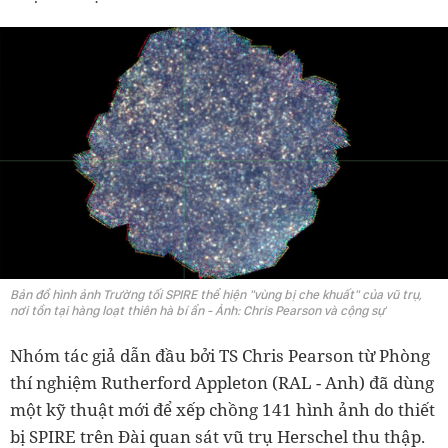
Bản đồ hình ảnh Trường tối SPIRE thể hiện "vùng bị che khuất" của vũ trụ,
nơi tồn tại hàng loạt thiên hà bí ẩn - Ảnh: Chris Pearson và cộng sự
Nhóm tác giả dẫn đầu bởi TS Chris Pearson từ Phòng
thí nghiệm Rutherford Appleton (RAL - Anh) đã dùng
một kỹ thuật mới để xếp chồng 141 hình ảnh do thiết
bị SPIRE trên Đài quan sát vũ trụ Herschel thu thập.