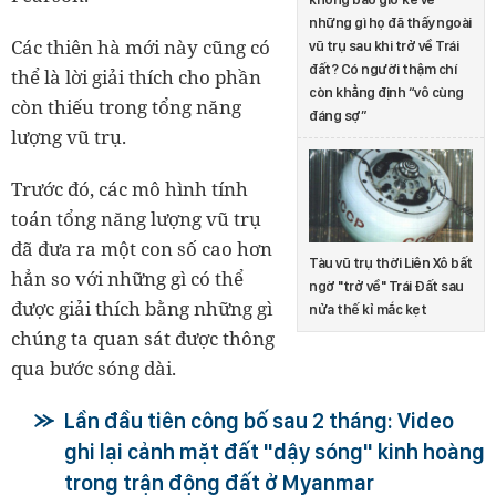
những gì họ đã thấy ngoài
Các thiên hà mới này cũng có
vũ trụ sau khi trở về Trái
đất? Có người thậm chí
thể là lời giải thích cho phần
còn khẳng định “vô cùng
còn thiếu trong tổng năng
đáng sợ”
lượng vũ trụ.
Trước đó, các mô hình tính
toán tổng năng lượng vũ trụ
đã đưa ra một con số cao hơn
Tàu vũ trụ thời Liên Xô bất
hẳn so với những gì có thể
ngờ "trở về" Trái Đất sau
được giải thích bằng những gì
nửa thế kỉ mắc kẹt
chúng ta quan sát được thông
qua bước sóng dài.
Lần đầu tiên công bố sau 2 tháng: Video
ghi lại cảnh mặt đất "dậy sóng" kinh hoàng
trong trận động đất ở Myanmar