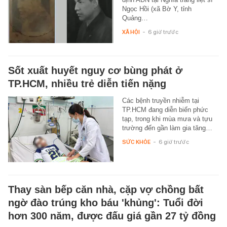
Ngọc Hồi (xã Bờ Y, tỉnh
Quảng…
XÃ HỘI
-
6 giờ trước
Sốt xuất huyết nguy cơ bùng phát ở
TP.HCM, nhiều trẻ diễn tiến nặng
Các bệnh truyền nhiễm tại
TP.HCM đang diễn biến phức
tạp, trong khi mùa mưa và tựu
trường đến gần làm gia tăng…
SỨC KHỎE
-
6 giờ trước
Thay sàn bếp căn nhà, cặp vợ chồng bất
ngờ đào trúng kho báu 'khủng': Tuổi đời
hơn 300 năm, được đấu giá gần 27 tỷ đồng