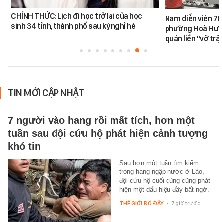
CHÍNH THỨC: Lịch đi học trở lại của học
Nam diễn viên 70
sinh 34 tỉnh, thành phố sau kỳ nghỉ hè
phường Hoà Hưn
quán liền "vỡ trậ
TIN MỚI CẬP NHẬT
7 người vào hang rồi mất tích, hơn một
tuần sau đội cứu hộ phát hiện cảnh tượng
khó tin
Sau hơn một tuần tìm kiếm
trong hang ngập nước ở Lào,
đội cứu hộ cuối cùng cũng phát
hiện một dấu hiệu đầy bất ngờ.
THẾ GIỚI ĐÓ ĐÂY
-
7 giờ trước