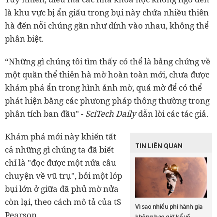
là khu vực bị ẩn giấu trong bụi này chứa nhiều thiên
hà đến nỗi chúng gần như dính vào nhau, không thể
phân biệt.
“Những gì chúng tôi tìm thấy có thể là bằng chứng về
một quần thể thiên hà mờ hoàn toàn mới, chưa được
khám phá ẩn trong hình ảnh mờ, quá mờ để có thể
phát hiện bằng các phương pháp thông thường trong
phân tích ban đầu" -
SciTech Daily
dẫn lời các tác giả.
Khám phá mới này khiến tất
TIN LIÊN QUAN
cả những gì chúng ta đã biết
chỉ là "đọc được một nửa câu
chuyện về vũ trụ", bởi một lớp
bụi lớn ở giữa đã phủ mờ nửa
còn lại, theo cách mô tả của tS
Vì sao nhiều phi hành gia
Pearson.
không bao giờ kể về