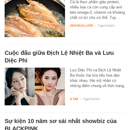
Cá là thực phẩm giàu protein,
nhiều loại cá còn cung cấp axit
béo omega-3, vitamin và khoáng
chất có lợi cho cơ thể. Tuy…
XEM MUA LUÔN
-
7 giờ trước
Cuộc đấu giữa Địch Lệ Nhiệt Ba và Lưu
Diệc Phi
Lưu Diệc Phi và Địch Lệ Nhiệt
Ba thuộc hai lứa tiểu hoa đán
khác nhau. Hai mỹ nhân có
những điểm chung về thời trang,
…
STAR
-
7 giờ trước
Sự kiện 10 năm sơ sài nhất showbiz của
BLACKPINK