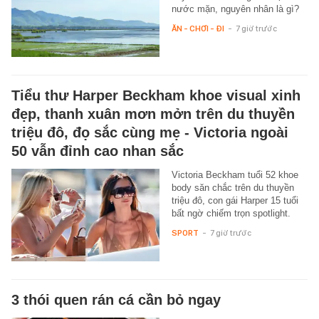
nước mặn, nguyên nhân là gì?
ĂN - CHƠI - ĐI
-
7 giờ trước
Tiểu thư Harper Beckham khoe visual xinh
đẹp, thanh xuân mơn mởn trên du thuyền
triệu đô, đọ sắc cùng mẹ - Victoria ngoài
50 vẫn đỉnh cao nhan sắc
Victoria Beckham tuổi 52 khoe
body săn chắc trên du thuyền
triệu đô, con gái Harper 15 tuổi
bất ngờ chiếm trọn spotlight.
SPORT
-
7 giờ trước
3 thói quen rán cá cần bỏ ngay